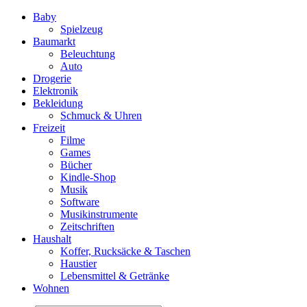
Baby
Spielzeug
Baumarkt
Beleuchtung
Auto
Drogerie
Elektronik
Bekleidung
Schmuck & Uhren
Freizeit
Filme
Games
Bücher
Kindle-Shop
Musik
Software
Musikinstrumente
Zeitschriften
Haushalt
Koffer, Rucksäcke & Taschen
Haustier
Lebensmittel & Getränke
Wohnen