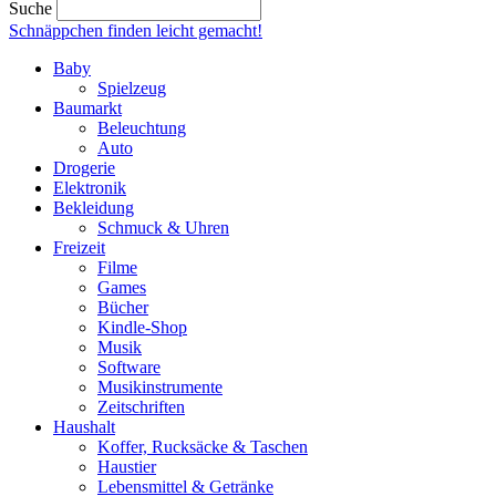
Suche
Schnäppchen finden
leicht gemacht!
Baby
Spielzeug
Baumarkt
Beleuchtung
Auto
Drogerie
Elektronik
Bekleidung
Schmuck & Uhren
Freizeit
Filme
Games
Bücher
Kindle-Shop
Musik
Software
Musikinstrumente
Zeitschriften
Haushalt
Koffer, Rucksäcke & Taschen
Haustier
Lebensmittel & Getränke