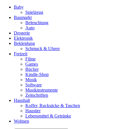
Baby
Spielzeug
Baumarkt
Beleuchtung
Auto
Drogerie
Elektronik
Bekleidung
Schmuck & Uhren
Freizeit
Filme
Games
Bücher
Kindle-Shop
Musik
Software
Musikinstrumente
Zeitschriften
Haushalt
Koffer, Rucksäcke & Taschen
Haustier
Lebensmittel & Getränke
Wohnen