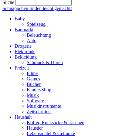
Suche
Schnäppchen finden
leicht gemacht!
Baby
Spielzeug
Baumarkt
Beleuchtung
Auto
Drogerie
Elektronik
Bekleidung
Schmuck & Uhren
Freizeit
Filme
Games
Bücher
Kindle-Shop
Musik
Software
Musikinstrumente
Zeitschriften
Haushalt
Koffer, Rucksäcke & Taschen
Haustier
Lebensmittel & Getränke