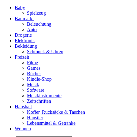
Baby
Spielzeug
Baumarkt
Beleuchtung
Auto
Drogerie
Elektronik
Bekleidung
Schmuck & Uhren
Freizeit
Filme
Games
Bücher
Kindle-Shop
Musik
Software
Musikinstrumente
Zeitschriften
Haushalt
Koffer, Rucksäcke & Taschen
Haustier
Lebensmittel & Getränke
Wohnen