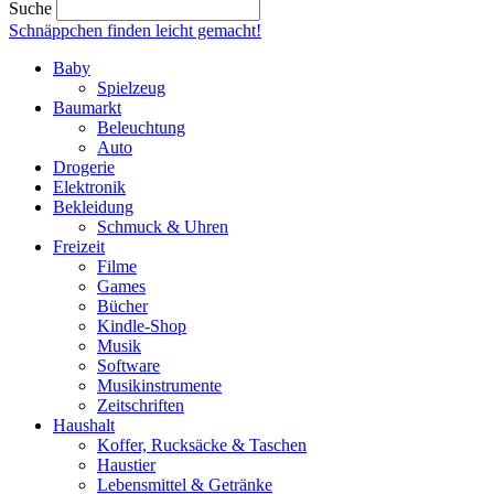
Suche
Schnäppchen finden
leicht gemacht!
Baby
Spielzeug
Baumarkt
Beleuchtung
Auto
Drogerie
Elektronik
Bekleidung
Schmuck & Uhren
Freizeit
Filme
Games
Bücher
Kindle-Shop
Musik
Software
Musikinstrumente
Zeitschriften
Haushalt
Koffer, Rucksäcke & Taschen
Haustier
Lebensmittel & Getränke