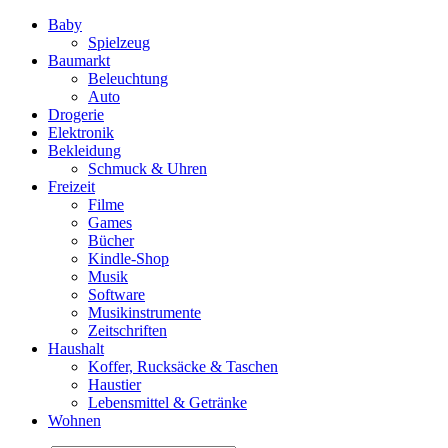
Baby
Spielzeug
Baumarkt
Beleuchtung
Auto
Drogerie
Elektronik
Bekleidung
Schmuck & Uhren
Freizeit
Filme
Games
Bücher
Kindle-Shop
Musik
Software
Musikinstrumente
Zeitschriften
Haushalt
Koffer, Rucksäcke & Taschen
Haustier
Lebensmittel & Getränke
Wohnen