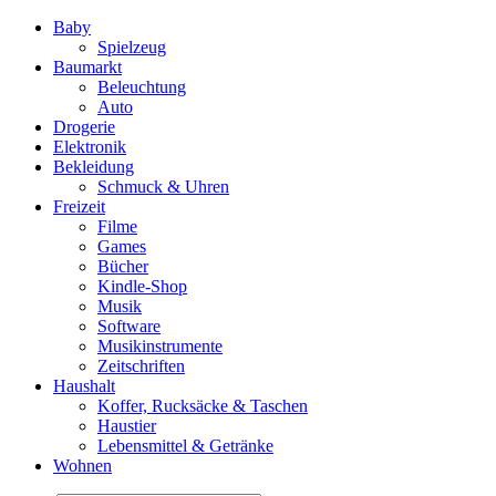
Baby
Spielzeug
Baumarkt
Beleuchtung
Auto
Drogerie
Elektronik
Bekleidung
Schmuck & Uhren
Freizeit
Filme
Games
Bücher
Kindle-Shop
Musik
Software
Musikinstrumente
Zeitschriften
Haushalt
Koffer, Rucksäcke & Taschen
Haustier
Lebensmittel & Getränke
Wohnen