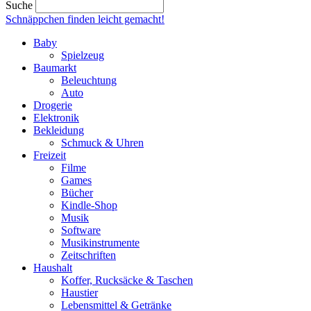
Suche
Schnäppchen finden
leicht gemacht!
Baby
Spielzeug
Baumarkt
Beleuchtung
Auto
Drogerie
Elektronik
Bekleidung
Schmuck & Uhren
Freizeit
Filme
Games
Bücher
Kindle-Shop
Musik
Software
Musikinstrumente
Zeitschriften
Haushalt
Koffer, Rucksäcke & Taschen
Haustier
Lebensmittel & Getränke