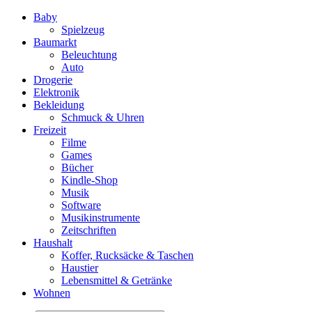
Baby
Spielzeug
Baumarkt
Beleuchtung
Auto
Drogerie
Elektronik
Bekleidung
Schmuck & Uhren
Freizeit
Filme
Games
Bücher
Kindle-Shop
Musik
Software
Musikinstrumente
Zeitschriften
Haushalt
Koffer, Rucksäcke & Taschen
Haustier
Lebensmittel & Getränke
Wohnen