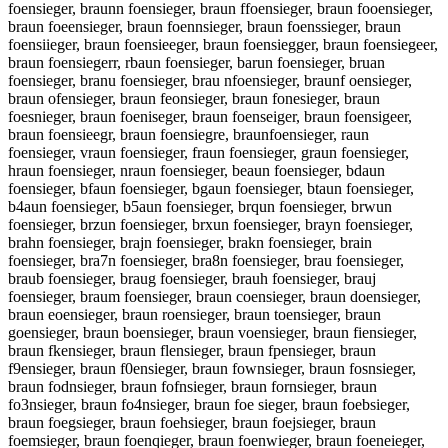
foensieger, braunn foensieger, braun ffoensieger, braun fooensieger,
braun foeensieger, braun foennsieger, braun foenssieger, braun
foensiieger, braun foensieeger, braun foensiegger, braun foensiegeer,
braun foensiegerr, rbaun foensieger, barun foensieger, bruan
foensieger, branu foensieger, brau nfoensieger, braunf oensieger,
braun ofensieger, braun feonsieger, braun fonesieger, braun
foesnieger, braun foeniseger, braun foenseiger, braun foensigeer,
braun foensieegr, braun foensiegre, braunfoensieger, raun
foensieger, vraun foensieger, fraun foensieger, graun foensieger,
hraun foensieger, nraun foensieger, beaun foensieger, bdaun
foensieger, bfaun foensieger, bgaun foensieger, btaun foensieger,
b4aun foensieger, b5aun foensieger, brqun foensieger, brwun
foensieger, brzun foensieger, brxun foensieger, brayn foensieger,
brahn foensieger, brajn foensieger, brakn foensieger, brain
foensieger, bra7n foensieger, bra8n foensieger, brau foensieger,
braub foensieger, braug foensieger, brauh foensieger, brauj
foensieger, braum foensieger, braun coensieger, braun doensieger,
braun eoensieger, braun roensieger, braun toensieger, braun
goensieger, braun boensieger, braun voensieger, braun fiensieger,
braun fkensieger, braun flensieger, braun fpensieger, braun
f9ensieger, braun f0ensieger, braun fownsieger, braun fosnsieger,
braun fodnsieger, braun fofnsieger, braun fornsieger, braun
fo3nsieger, braun fo4nsieger, braun foe sieger, braun foebsieger,
braun foegsieger, braun foehsieger, braun foejsieger, braun
foemsieger, braun foenqieger, braun foenwieger, braun foeneieger,