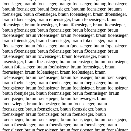
foensieger, braunb foensieger, braugn foensieger, braung foensieger,
braunh foensieger, braunj foensieger, braumn foensieger, braunm
foensieger, braun cfoensieger, braun fcoensieger, braun dfoensieger,
braun fdoensieger, braun efoensieger, braun feoensieger, braun
rfoensieger, braun froensieger, braun tfoensieger, braun ftoensieger,
braun gfoensieger, braun fgoensieger, braun bfoensieger, braun
fboensieger, braun vfoensieger, braun fvoensieger, braun fioensieger,
braun foiensieger, braun fkoensieger, braun fokensieger, braun
floensieger, braun folensieger, braun fpoensieger, braun fopensieger,
braun f9oensieger, braun fo9ensieger, braun f0oensieger, braun
fo0ensieger, braun fowensieger, braun foewnsieger, braun
fosensieger, braun foesnsieger, braun fodensieger, braun foednsieger,
braun fofensieger, braun foefnsieger, braun forensieger, braun
foernsieger, braun fo3ensieger, braun foe3nsieger, braun
fo4ensieger, braun foe4nsieger, braun foe nsieger, braun foen sieger,
braun foebnsieger, braun foenbsieger, braun foegnsieger, braun
foengsieger, braun foehnsieger, braun foenhsieger, braun foejnsieger,
braun foenjsieger, braun foemnsieger, braun foenmsieger, braun
foenqsieger, braun foensqieger, braun foenwsieger, braun
foenswieger, braun foenesieger, braun foenseieger, braun
foenzsieger, braun foenszieger, braun foenxsieger, braun
foensxieger, braun foencsieger, braun foenscieger, braun
foensuieger, braun foensiueger, braun foensjieger, braun foensijeger,
braun foenskieger, braun foensikeger, braun foenslieger, braun
foensileger, braun foensoieger, braun foensioeger, braun foens8ieger,