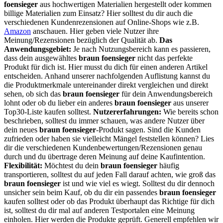
foensieger
aus hochwertigen Materialien hergestellt oder kommen
billige Materialien zum Einsatz? Hier solltest du dir auch die
verschiedenen Kundenrezensionen auf Online-Shops wie z.B.
Amazon
anschauen. Hier geben viele Nutzer ihre
Meinung/Rezensionen bezüglich der Qualität ab.
Das
Anwendungsgebiet:
Je nach Nutzungsbereich kann es passieren,
dass dein ausgewähltes
braun foensieger
nicht das perfekte
Produkt für dich ist. Hier musst du dich für einen anderen Artikel
entscheiden. Anhand unserer nachfolgenden Auflistung kannst du
die Produktmerkmale untereinander direkt vergleichen und direkt
sehen, ob sich das
braun foensieger
für dein Anwendungsbereich
lohnt oder ob du lieber ein anderes
braun foensieger
aus unserer
Top30-Liste kaufen solltest.
Nutzererfahrungen:
Wie bereits schon
beschrieben, solltest du immer schauen, was andere Nutzer über
dein neues
braun foensieger
-Produkt sagen. Sind die Kunden
zufrieden oder haben sie vielleicht Mängel feststellen können? Lies
dir die verschiedenen Kundenbewertungen/Rezensionen genau
durch und du übertrage deren Meinung auf deine Kaufintention.
Flexibilität:
Möchtest du dein
braun foensieger
häufig
transportieren, solltest du auf jeden Fall darauf achten, wie groß das
braun foensieger
ist und wie viel es wiegt. Solltest du dir dennoch
unsicher sein beim Kauf, ob du dir ein passendes
braun foensieger
kaufen solltest oder ob das Produkt überhaupt das Richtige für dich
ist, solltest du dir mal auf anderen Testportalen eine Meinung
einholen. Hier werden die Produkte geprüft. Generell empfehlen wir