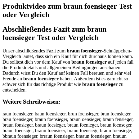
Produktvideo zum
braun foensieger
Test
oder Vergleich
Abschließendes Fazit zum
braun
foensieger
Test oder Vergleich
Unser abschließendes Fazit zum
braun foensieger
-Schnäppchen-
Vergleich lautet, dass sich ein Kauf für dich durchaus lohnen kann.
Du solltest dich vor dem Kauf von
braun foensieger
auf jeden fall
die Produktdetails und allgemeinen Bedingungen anschauen.
Dadurch wirst Du den Kauf auf keinen Fall bereuen und sehr viel
Freude an
braun foensieger
haben. Außerdem ist es garnicht so
schwer sich für das richtige Produkt wie
braun foensieger
zu
entscheiden.
Weitere Schreibweisen:
raun foensieger, baun foensieger, brun foensieger, bran foensieger,
brau foensieger, braun foensieger, braun oensieger, braun fensieger,
braun fonsieger, braun foesieger, braun foenieger, braun foenseger,
braun foensiger, braun foensieer, braun foensiegr, braun foensiege,
bbraun foensieger, brraun foensieger, braaun foensieger, brauun