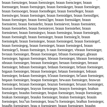
braun foenzieger, braun foenxieger, braun foencieger, braun
foensueger, braun foensjeger, braun foenskeger, braun foensleger,
braun foensoeger, braun foens8eger, braun foens9eger, braun
foensiwger, braun foensisger, braun foensidger, braun foensifger,
braun foensirger, braun foensi3ger, braun foensi4ger, braun
foensierer, braun foensiefer, braun foensiever, braun foensieter,
braun foensieber, braun foensieyer, braun foensieher, braun
foensiener, braun foensiegwr, braun foensiegsr, braun foensiegdr,
braun foensiegfr, braun foensiegrr, braun foensieg3r, braun
foensieg4r, braun foensiegee, braun foensieged, braun foensiegef,
braun foensiegeg, braun foensieget, braun foensiege4, braun
foensiege5, braun foensieger, b raun foensieger, vbraun foensieger,
bvraun foensieger, fbraun foensieger, bfraun foensieger, gbraun
foensieger, bgraun foensieger, hbraun foensieger, bhraun foensieger,
nbraun foensieger, bnraun foensieger, beraun foensieger, breaun
foensieger, bdraun foensieger, brdaun foensieger, brfaun foensieger,
brgaun foensieger, btraun foensieger, brtaun foensieger, b4raun
foensieger, br4aun foensieger, b5raun foensieger, br5aun foensieger,
brqaun foensieger, braqun foensieger, brwaun foensieger, brawun
foensieger, brzaun foensieger, brazun foensieger, brxaun foensieger,
braxun foensieger, brayun foensieger, brauyn foensieger, brahun
foensieger, brauhn foensieger, brajun foensieger, braujn foensieger,
brakun foensieger, braukn foensieger, braiun foensieger, brauin
foensieger, bra7un foensieger, brau7n foensieger, bra8un foensieger,
brau8n foensieger, brau n foensieger, braun foensieger, braubn