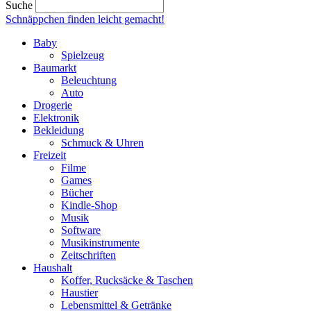
Suche
Schnäppchen finden
leicht gemacht!
Baby
Spielzeug
Baumarkt
Beleuchtung
Auto
Drogerie
Elektronik
Bekleidung
Schmuck & Uhren
Freizeit
Filme
Games
Bücher
Kindle-Shop
Musik
Software
Musikinstrumente
Zeitschriften
Haushalt
Koffer, Rucksäcke & Taschen
Haustier
Lebensmittel & Getränke