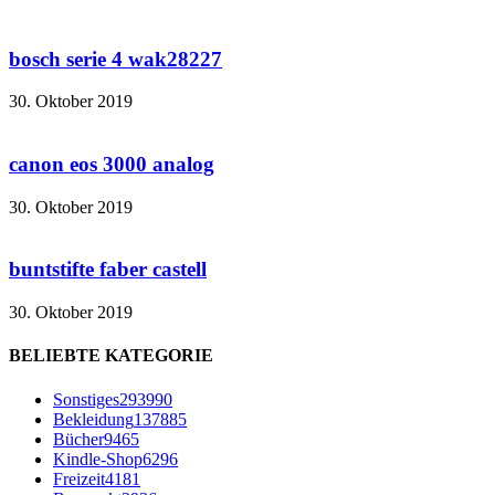
bosch serie 4 wak28227
30. Oktober 2019
canon eos 3000 analog
30. Oktober 2019
buntstifte faber castell
30. Oktober 2019
BELIEBTE KATEGORIE
Sonstiges
293990
Bekleidung
137885
Bücher
9465
Kindle-Shop
6296
Freizeit
4181