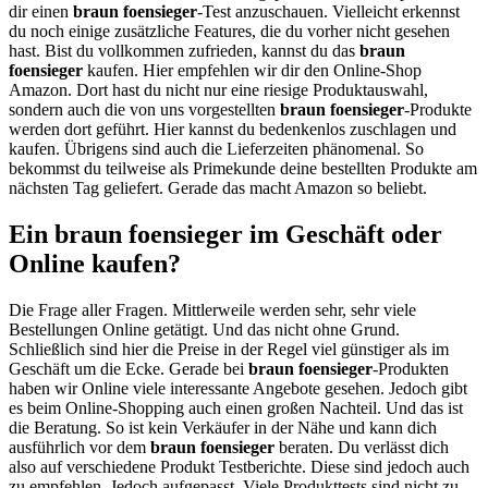
dir einen
braun foensieger
-Test anzuschauen. Vielleicht erkennst
du noch einige zusätzliche Features, die du vorher nicht gesehen
hast. Bist du vollkommen zufrieden, kannst du das
braun
foensieger
kaufen. Hier empfehlen wir dir den Online-Shop
Amazon. Dort hast du nicht nur eine riesige Produktauswahl,
sondern auch die von uns vorgestellten
braun foensieger
-Produkte
werden dort geführt. Hier kannst du bedenkenlos zuschlagen und
kaufen. Übrigens sind auch die Lieferzeiten phänomenal. So
bekommst du teilweise als Primekunde deine bestellten Produkte am
nächsten Tag geliefert. Gerade das macht Amazon so beliebt.
Ein braun foensieger im Geschäft oder
Online kaufen?
Die Frage aller Fragen. Mittlerweile werden sehr, sehr viele
Bestellungen Online getätigt. Und das nicht ohne Grund.
Schließlich sind hier die Preise in der Regel viel günstiger als im
Geschäft um die Ecke. Gerade bei
braun foensieger
-Produkten
haben wir Online viele interessante Angebote gesehen. Jedoch gibt
es beim Online-Shopping auch einen großen Nachteil. Und das ist
die Beratung. So ist kein Verkäufer in der Nähe und kann dich
ausführlich vor dem
braun foensieger
beraten. Du verlässt dich
also auf verschiedene Produkt Testberichte. Diese sind jedoch auch
zu empfehlen. Jedoch aufgepasst. Viele Produkttests sind nicht zu