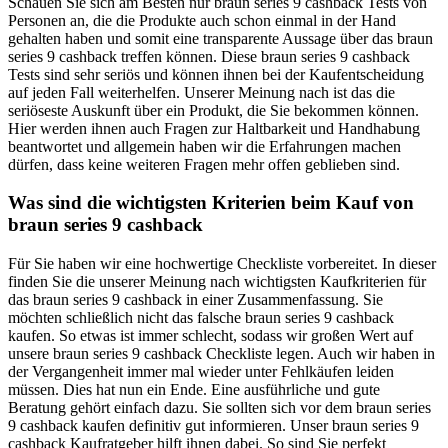
Schauen Sie sich am Besten nur braun series 9 cashback Tests von
Personen an, die die Produkte auch schon einmal in der Hand
gehalten haben und somit eine transparente Aussage über das braun
series 9 cashback treffen können. Diese braun series 9 cashback
Tests sind sehr seriös und können ihnen bei der Kaufentscheidung
auf jeden Fall weiterhelfen. Unserer Meinung nach ist das die
seriöseste Auskunft über ein Produkt, die Sie bekommen können.
Hier werden ihnen auch Fragen zur Haltbarkeit und Handhabung
beantwortet und allgemein haben wir die Erfahrungen machen
dürfen, dass keine weiteren Fragen mehr offen geblieben sind.
Was sind die wichtigsten Kriterien beim Kauf von
braun series 9 cashback
Für Sie haben wir eine hochwertige Checkliste vorbereitet. In dieser
finden Sie die unserer Meinung nach wichtigsten Kaufkriterien für
das braun series 9 cashback in einer Zusammenfassung. Sie
möchten schließlich nicht das falsche braun series 9 cashback
kaufen. So etwas ist immer schlecht, sodass wir großen Wert auf
unsere braun series 9 cashback Checkliste legen. Auch wir haben in
der Vergangenheit immer mal wieder unter Fehlkäufen leiden
müssen. Dies hat nun ein Ende. Eine ausführliche und gute
Beratung gehört einfach dazu. Sie sollten sich vor dem braun series
9 cashback kaufen definitiv gut informieren. Unser braun series 9
cashback Kaufratgeber hilft ihnen dabei. So sind Sie perfekt