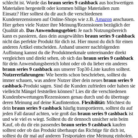
schlecht ist. Wurde das
braun series 9 cashback
aus hochwertigen
Materialien hergestellt oder kommen billige Materialien zum
Einsatz? Hier solltest du dir auch die verschiedenen
Kundenrezensionen auf Online-Shops wie z.B.
Amazon
anschauen.
Hier geben viele Nutzer ihre Meinung/Rezensionen bezüglich der
Qualität ab.
Das Anwendungsgebiet:
Je nach Nutzungsbereich
kann es passieren, dass dein ausgewähltes
braun series 9 cashback
nicht das perfekte Produkt für dich ist. Hier musst du dich für einen
anderen Artikel entscheiden. Anhand unserer nachfolgenden
Auflistung kannst du die Produktmerkmale untereinander direkt
vergleichen und direkt sehen, ob sich das
braun series 9 cashback
für dein Anwendungsbereich lohnt oder ob du lieber ein anderes
braun series 9 cashback
aus unserer Top30-Liste kaufen solltest.
Nutzererfahrungen:
Wie bereits schon beschrieben, solltest du
immer schauen, was andere Nutzer über dein neues
braun series 9
cashback
-Produkt sagen. Sind die Kunden zufrieden oder haben sie
vielleicht Mängel feststellen können? Lies dir die verschiedenen
Kundenbewertungen/Rezensionen genau durch und du übertrage
deren Meinung auf deine Kaufintention.
Flexibilität:
Möchtest du
dein
braun series 9 cashback
häufig transportieren, solltest du auf
jeden Fall darauf achten, wie groß das
braun series 9 cashback
ist
und wie viel es wiegt. Solltest du dir dennoch unsicher sein beim
Kauf, ob du dir ein passendes
braun series 9 cashback
kaufen
solltest oder ob das Produkt überhaupt das Richtige für dich ist,
solltest du dir mal auf anderen Testportalen eine Meinung einholen.