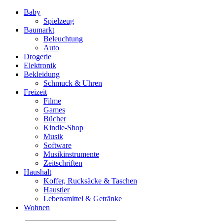
Baby
Spielzeug
Baumarkt
Beleuchtung
Auto
Drogerie
Elektronik
Bekleidung
Schmuck & Uhren
Freizeit
Filme
Games
Bücher
Kindle-Shop
Musik
Software
Musikinstrumente
Zeitschriften
Haushalt
Koffer, Rucksäcke & Taschen
Haustier
Lebensmittel & Getränke
Wohnen