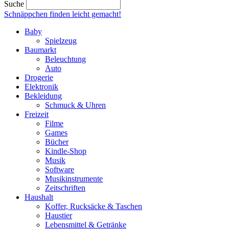
Suche
Schnäppchen finden
leicht gemacht!
Baby
Spielzeug
Baumarkt
Beleuchtung
Auto
Drogerie
Elektronik
Bekleidung
Schmuck & Uhren
Freizeit
Filme
Games
Bücher
Kindle-Shop
Musik
Software
Musikinstrumente
Zeitschriften
Haushalt
Koffer, Rucksäcke & Taschen
Haustier
Lebensmittel & Getränke