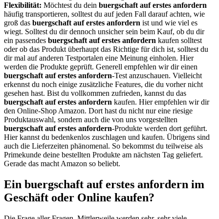
Flexibilität:
Möchtest du dein
buergschaft auf erstes anfordern
häufig transportieren, solltest du auf jeden Fall darauf achten, wie
groß das
buergschaft auf erstes anfordern
ist und wie viel es
wiegt. Solltest du dir dennoch unsicher sein beim Kauf, ob du dir
ein passendes
buergschaft auf erstes anfordern
kaufen solltest
oder ob das Produkt überhaupt das Richtige für dich ist, solltest du
dir mal auf anderen Testportalen eine Meinung einholen. Hier
werden die Produkte geprüft. Generell empfehlen wir dir einen
buergschaft auf erstes anfordern
-Test anzuschauen. Vielleicht
erkennst du noch einige zusätzliche Features, die du vorher nicht
gesehen hast. Bist du vollkommen zufrieden, kannst du das
buergschaft auf erstes anfordern
kaufen. Hier empfehlen wir dir
den Online-Shop Amazon. Dort hast du nicht nur eine riesige
Produktauswahl, sondern auch die von uns vorgestellten
buergschaft auf erstes anfordern
-Produkte werden dort geführt.
Hier kannst du bedenkenlos zuschlagen und kaufen. Übrigens sind
auch die Lieferzeiten phänomenal. So bekommst du teilweise als
Primekunde deine bestellten Produkte am nächsten Tag geliefert.
Gerade das macht Amazon so beliebt.
Ein buergschaft auf erstes anfordern im
Geschäft oder Online kaufen?
Die Frage aller Fragen. Mittlerweile werden sehr, sehr viele