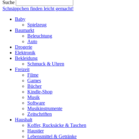
Suche
Schnäppchen finden
leicht gemacht!
Baby
Spielzeug
Baumarkt
Beleuchtung
Auto
Drogerie
Elektronik
Bekleidung
Schmuck & Uhren
Freizeit
Filme
Games
Bücher
Kindle-Shop
Musik
Software
Musikinstrumente
Zeitschriften
Haushalt
Koffer, Rucksäcke & Taschen
Haustier
Lebensmittel & Getränke