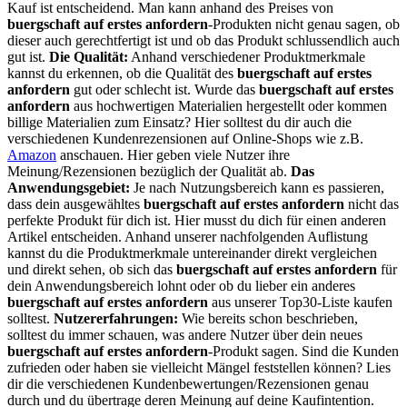
Kauf ist entscheidend. Man kann anhand des Preises von
buergschaft auf erstes anfordern
-Produkten nicht genau sagen, ob
dieser auch gerechtfertigt ist und ob das Produkt schlussendlich auch
gut ist.
Die Qualität:
Anhand verschiedener Produktmerkmale
kannst du erkennen, ob die Qualität des
buergschaft auf erstes
anfordern
gut oder schlecht ist. Wurde das
buergschaft auf erstes
anfordern
aus hochwertigen Materialien hergestellt oder kommen
billige Materialien zum Einsatz? Hier solltest du dir auch die
verschiedenen Kundenrezensionen auf Online-Shops wie z.B.
Amazon
anschauen. Hier geben viele Nutzer ihre
Meinung/Rezensionen bezüglich der Qualität ab.
Das
Anwendungsgebiet:
Je nach Nutzungsbereich kann es passieren,
dass dein ausgewähltes
buergschaft auf erstes anfordern
nicht das
perfekte Produkt für dich ist. Hier musst du dich für einen anderen
Artikel entscheiden. Anhand unserer nachfolgenden Auflistung
kannst du die Produktmerkmale untereinander direkt vergleichen
und direkt sehen, ob sich das
buergschaft auf erstes anfordern
für
dein Anwendungsbereich lohnt oder ob du lieber ein anderes
buergschaft auf erstes anfordern
aus unserer Top30-Liste kaufen
solltest.
Nutzererfahrungen:
Wie bereits schon beschrieben,
solltest du immer schauen, was andere Nutzer über dein neues
buergschaft auf erstes anfordern
-Produkt sagen. Sind die Kunden
zufrieden oder haben sie vielleicht Mängel feststellen können? Lies
dir die verschiedenen Kundenbewertungen/Rezensionen genau
durch und du übertrage deren Meinung auf deine Kaufintention.