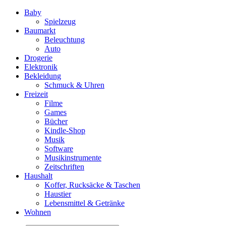
Baby
Spielzeug
Baumarkt
Beleuchtung
Auto
Drogerie
Elektronik
Bekleidung
Schmuck & Uhren
Freizeit
Filme
Games
Bücher
Kindle-Shop
Musik
Software
Musikinstrumente
Zeitschriften
Haushalt
Koffer, Rucksäcke & Taschen
Haustier
Lebensmittel & Getränke
Wohnen