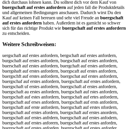
dich durchaus lohnen kann. Du solltest dich vor dem Kauf von
buergschaft auf erstes anfordern
auf jeden fall die Produktdetails
und allgemeinen Bedingungen anschauen. Dadurch wirst Du den
Kauf auf keinen Fall bereuen und sehr viel Freude an
buergschaft
auf erstes anfordern
haben. Außerdem ist es garnicht so schwer
sich für das richtige Produkt wie
buergschaft auf erstes anfordern
zu entscheiden.
Weitere Schreibweisen:
uergschaft auf erstes anfordern, bergschaft auf erstes anfordern, burgschaft auf erstes anfordern, buegschaft auf erstes anfordern, buerschaft auf erstes anfordern, buergchaft auf erstes anfordern, buergshaft auf erstes anfordern, buergscaft auf erstes anfordern, buergschft auf erstes anfordern, buergschat auf erstes anfordern, buergschaf auf erstes anfordern, buergschaft auf erstes anfordern, buergschaft uf erstes anfordern, buergschaft af erstes anfordern, buergschaft au erstes anfordern, buergschaft auf rstes anfordern, buergschaft auf estes anfordern, buergschaft auf ertes anfordern, buergschaft auf erses anfordern, buergschaft auf ersts anfordern, buergschaft auf erste anfordern, buergschaft auf erstes nfordern, buergschaft auf erstes afordern, buergschaft auf erstes anordern, buergschaft auf erstes anfrdern, buergschaft auf erstes anfodern, buergschaft auf erstes anforern, buergschaft auf erstes anfordrn, buergschaft auf erstes anforden, buergschaft auf erstes anforder, bbuergschaft auf erstes anfordern, buuergschaft auf erstes anfordern, bueergschaft auf erstes anfordern, buerrgschaft auf erstes anfordern, buerggschaft auf erstes anfordern, buergsschaft auf erstes anfordern, buergscchaft auf erstes anfordern, buergschhaft auf erstes anfordern, buergschaaft auf erstes anfordern, buergschafft auf erstes anfordern, buergschaftt auf erstes anfordern, buergschaft aauf erstes anfordern, buergschaft auuf erstes anfordern, buergschaft auff erstes anfordern, buergschaft auf eerstes anfordern, buergschaft auf errstes anfordern, buergschaft auf ersstes anfordern, buergschaft auf ersttes anfordern, buergschaft auf erstees anfordern, buergschaft auf erstess anfordern, buergschaft auf erstes aanfordern, buergschaft auf erstes annfordern, buergschaft auf erstes anffordern, buergschaft auf erstes anfoordern, buergschaft auf erstes anforrdern, buergschaft auf erstes anforddern, buergschaft auf erstes anfordeern, buergschaft auf erstes anforderrn, buergschaft auf erstes anfordernn, ubergschaft auf erstes anfordern, beurgschaft auf erstes anfordern, buregschaft auf erstes anfordern, buegrschaft auf erstes anfordern, buersgchaft auf erstes anfordern, buergcshaft auf erstes anfordern, buergshcaft auf erstes anfordern, buergscahft auf erstes anfordern, buergschfat auf erstes anfordern, buergschatf auf erstes anfordern, buergschaf tauf erstes anfordern, buergschafta uf erstes anfordern, buergschaft uaf erstes anfordern, buergschaft afu erstes anfordern, buergschaft au ferstes anfordern, buergschaft aufe rstes anfordern, buergschaft auf restes anfordern, buergschaft auf esrtes anfordern, buergschaft auf ertses anfordern, buergschaft auf ersets anfordern, buergschaft auf erstse anfordern, buergschaft auf erste sanfordern, buergschaft auf erstesa nfordern, buergschaft auf erstes nafordern, buergschaft auf erstes afnordern, buergschaft auf erstes anofrdern, buergschaft auf erstes anfrodern, buergschaft auf erstes anfodrern, buergschaft auf erstes anforedrn, buergschaft auf erstes anfordren, buergschaft auf erstes anfordenr, buergschaftauf erstes anfordern, buergschaft auferstes anfordern, buergschaft auf erstesanfordern, uergschaft auf erstes anfordern, vuergschaft auf erstes anfordern, fuergschaft auf erstes anfordern, guergschaft auf erstes anfordern, huergschaft auf erstes anfordern, nuergschaft auf erstes anfordern, byergschaft auf erstes anfordern, bhergschaft auf erstes anfordern, bjergschaft auf erstes anfordern, bkergschaft auf erstes anfordern, biergschaft auf erstes anfordern, b7ergschaft auf erstes anfordern, b8ergschaft auf erstes anfordern, buwrgschaft auf erstes anfordern, busrgschaft auf erstes anfordern, budrgschaft auf erstes anfordern, bufrgschaft auf erstes anfordern, burrgschaft auf erstes anfordern, bu3rgschaft auf erstes anfordern, bu4rgschaft auf erstes anfordern, bueegschaft auf erstes anfordern, buedgschaft auf erstes anfordern, buefgschaft auf erstes anfordern, bueggschaft auf erstes anfordern, buetgschaft auf erstes anfordern, bue4gschaft auf erstes anfordern, bue5gschaft auf erstes anfordern, buerrschaft auf erstes anfordern, buerfschaft auf erstes anfordern, buervschaft auf erstes anfordern, buertschaft auf erstes anfordern, buerbschaft auf erstes anfordern, bueryschaft auf erstes anfordern, buerhschaft auf erstes anfordern, buernschaft auf erstes anfordern, buergqchaft auf erstes anfordern, buergwchaft auf erstes anfordern, buergechaft auf erstes anfordern, buergzchaft auf erstes anfordern, buergxchaft auf erstes anfordern, buergcchaft auf erstes anfordern, buergs haft auf erstes anfordern, buergsxhaft auf erstes anfordern, buergsshaft auf erstes anfordern, buergsdhaft auf erstes anfordern, buergsfhaft auf erstes anfordern, buergsvhaft auf erstes anfordern, buergscbaft auf erstes anfordern, buergscgaft auf erstes anfordern, buergsctaft auf erstes anfordern, buergscyaft auf erstes anfordern, buergscuaft auf erstes anfordern, buergscjaft auf erstes anfordern, buergscmaft auf erstes anfordern, buergscnaft auf erstes anfordern, buergschqft auf erstes anfordern, buergschwft auf erstes anfordern, buergschzft auf erstes anfordern, buergschxft auf erstes anfordern, buergschact auf erstes anfordern, buergschadt auf erstes anfordern, buergschaet auf erstes anfordern, buergschart auf erstes anfordern, buergschatt auf erstes anfordern, buergschagt auf erstes anfordern, buergschabt auf erstes anfordern, buergschavt auf erstes anfordern, buergschafr auf erstes anfordern, buergschaff auf erstes anfordern, buergschafg auf erstes anfordern, buergschafh auf erstes anfordern, buergschafy auf erstes anfordern, buergschaf5 auf erstes anfordern, buergschaf6 auf erstes anfordern, buergschaft quf erstes anfordern, buergschaft wuf erstes anfordern, buergschaft zuf erstes anfordern, buergschaft xuf erstes anfordern, buergschaft ayf erstes anfordern, buergschaft ahf erstes anfordern, buergschaft ajf erstes anfordern, buergschaft akf erstes anfordern, buergschaft aif erstes anfordern, buergschaft a7f erstes anfordern, buergschaft a8f erstes anfordern, buergschaft auc erstes anfordern, buergschaft aud erstes anfordern, buergschaft aue erstes anfordern, buergschaft aur erstes anfordern, buergschaft aut erstes anfordern, buergschaft aug erstes anfordern, buergschaft aub erstes anfordern, buergschaft auv erstes anfordern, buergschaft auf wrstes anfordern, buergschaft auf srstes anfordern, buergschaft auf drstes anfordern, buergschaft auf frstes anfordern, buergschaft auf rrstes anfordern, buergschaft auf 3rstes anfordern, buergschaft auf 4rstes anfordern, buergschaft auf eestes anfordern, buergschaft auf edstes anfordern, buergschaft auf efstes anfordern, buergschaft auf egstes anfordern, buergschaft auf etstes anfordern, buergschaft auf e4stes anfordern, buergschaft auf e5stes anfordern, buergschaft auf erqtes anfordern, buergschaft auf erwtes anfordern, buergschaft auf eretes anfordern, buergschaft auf erztes anfordern, buergschaft auf erxtes anfordern, buergschaft auf erctes anfordern, buergschaft auf ersres anfordern, buergschaft auf ersfes anfordern, buergschaft auf ersges anfordern, buergschaft auf ershes anfordern, buergschaft auf ersyes anfordern, buergschaft auf ers5es anfordern, buergschaft auf ers6es anfordern, buergschaft auf erstws anfordern, buergschaft auf erstss anfordern, buergschaft auf erstds anfordern, buergschaft auf erstfs anfordern, buergschaft auf erstrs anfordern, buergschaft auf erst3s anfordern, buergschaft auf erst4s anfordern, buergschaft auf ersteq anfordern, buergschaft auf erstew anfordern, buergschaft auf erstee anfordern, buergschaft auf erstez anfordern, buergschaft auf erstex anfordern, buergschaft auf erstec anfordern, buergschaft auf erstes qnfordern, buergschaft auf erstes wnfordern, buergschaft auf erstes znfordern, buergschaft auf erstes xnfordern, buergschaft auf erstes a fordern, buergschaft auf erstes abfordern, buergschaft auf erstes agfordern, buergschaft auf erstes ahfordern, buergschaft auf erstes ajfordern, buergschaft auf erstes amfordern, buergschaft auf erstes ancordern, buergschaft auf erstes andordern, buergschaft auf erstes aneordern, buergschaft auf erstes anrordern, buergschaft auf erstes antordern, buergschaft auf erstes angordern, buergschaft auf erstes anbordern, buergschaft auf erstes anvordern, buergschaft auf erstes anfirdern, buergschaft auf erstes anfkrdern, buergschaft auf erstes anflrdern, buergschaft auf erstes anfprdern, buergschaft auf erstes anf9rdern, buergschaft auf erstes anf0rdern, buergschaft auf erstes anfoedern, buergschaft auf erstes anfoddern, buergschaft auf erstes anfofdern, buergschaft auf erstes anfogdern, buergschaft auf erstes anfotdern, buergschaft auf erstes anfo4dern, buergschaft auf erstes anfo5dern, buergschaft auf erstes anforxern, buergschaft auf erstes anforsern, buergschaft auf erstes anforwern, buergschaft auf erstes anforeern, buergschaft auf erstes anforrern, buergschaft auf erstes anforfern, buergschaft auf erstes anforvern, buergschaft auf erstes anforcern, buergschaft auf erstes anfordwrn, buergschaft auf erstes anfordsrn, buergschaft auf erstes anforddrn, buergschaft auf erstes anfordfrn, buergschaft auf erstes anfordrrn, buergschaft auf erstes anford3rn, buergschaft auf erstes anford4rn, buergschaft auf erstes anfordeen, buergschaft auf erstes anfordedn, buergschaft auf erstes anfordefn, buergschaft auf erstes anfordegn, buergschaft auf erstes anfordetn, buergschaft auf erstes anforde4n, buergschaft auf erstes anforde5n, buergschaft auf erstes anforder , buergschaft auf erstes anforderb, buergschaft auf erstes anforderg, buergschaft auf erstes anforderh, buergschaft auf erstes anforderj, buergschaft auf erstes anforderm, buergschaft auf erstes anfordern, b uergschaft auf erstes anfordern, vbuergschaft auf erstes anfordern, bvuergschaft auf erstes anfordern, fbuergschaft auf erstes anfordern, bfuergschaft auf erstes anfordern, gbuergschaft auf erstes anfordern, bguergschaft auf erstes anfordern, hbuergschaft auf erstes anforder