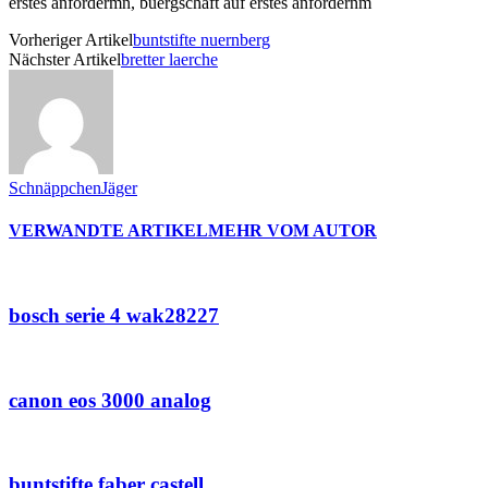
Vorheriger Artikel
buntstifte nuernberg
Nächster Artikel
bretter laerche
SchnäppchenJäger
VERWANDTE ARTIKEL
MEHR VOM AUTOR
bosch serie 4 wak28227
canon eos 3000 analog
buntstifte faber castell