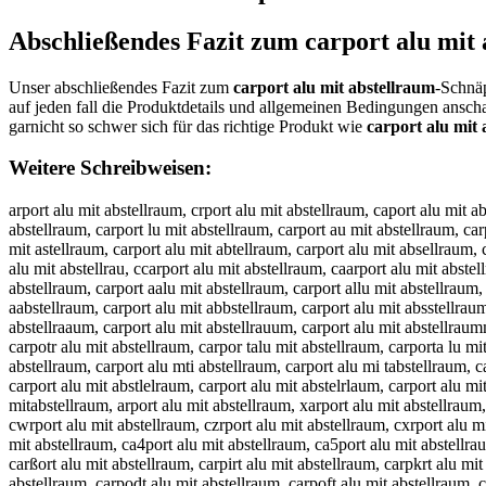
Abschließendes Fazit zum
carport alu mit
Unser abschließendes Fazit zum
carport alu mit abstellraum
-Schnäp
auf jeden fall die Produktdetails und allgemeinen Bedingungen ansc
garnicht so schwer sich für das richtige Produkt wie
carport alu mit
Weitere Schreibweisen:
arport alu mit abstellraum, crport alu mit abstellraum, caport alu mit abstellraum, carort alu mit abstellraum, carprt alu mit abstellraum, carpot alu mit abstellraum, carpor alu mit abstellraum, carport alu mit abstellraum, carport lu mit abstellraum, carport au mit abstellraum, carport al mit abstellraum, carport alu it abstellraum, carport alu mt abstellraum, carport alu mi abstellraum, carport alu mit bstellraum, carport alu mit astellraum, carport alu mit abtellraum, carport alu mit absellraum, carport alu mit abstllraum, carport alu mit abstelraum, carport alu mit abstellaum, carport alu mit abstellrum, carport alu mit abstellram, carport alu mit abstellrau, ccarport alu mit abstellraum, caarport alu mit abstellraum, carrport alu mit abstellraum, carpport alu mit abstellraum, carpoort alu mit abstellraum, carporrt alu mit abstellraum, carportt alu mit abstellraum, carport aalu mit abstellraum, carport allu mit abstellraum, carport aluu mit abstellraum, carport alu mmit abstellraum, carport alu miit abstellraum, carport alu mitt abstellraum, carport alu mit aabstellraum, carport alu mit abbstellraum, carport alu mit absstellraum, carport alu mit absttellraum, carport alu mit absteellraum, carport alu mit abstelllraum, carport alu mit abstellrraum, carport alu mit abstellraaum, carport alu mit abstellrauum, carport alu mit abstellraumm, acrport alu mit abstellraum, craport alu mit abstellraum, caprort alu mit abstellraum, caroprt alu mit abstellraum, carprot alu mit abstellraum, carpotr alu mit abstellraum, carpor talu mit abstellraum, carporta lu mit abstellraum, carport lau mit abstellraum, carport aul mit abstellraum, carport al umit abstellraum, carport alum it abstellraum, carport alu imt abstellraum, carport alu mti abstellraum, carport alu mi tabstellraum, carport alu mita bstellraum, carport alu mit bastellraum, carport alu mit asbtellraum, carport alu mit abtsellraum, carport alu mit absetllraum, carport alu mit abstlelraum, carport alu mit abstelrlaum, carport alu mit abstellarum, carport alu mit abstellruam, carport alu mit abstellramu, carportalu mit abstellraum, carport alumit abstellraum, carport alu mitabstellraum, arport alu mit abstellraum, xarport alu mit abstellraum, sarport alu mit abstellraum, darport alu mit abstellraum, farport alu mit abstellraum, varport alu mit abstellraum, cqrport alu mit abstellraum, cwrport alu mit abstellraum, czrport alu mit abstellraum, cxrport alu mit abstellraum, caeport alu mit abstellraum, cadport alu mit abstellraum, cafport alu mit abstellraum, cagport alu mit abstellraum, catport alu mit abstellraum, ca4port alu mit abstellraum, ca5port alu mit abstellraum, caroort alu mit abstellraum, carlort alu mit abstellraum, caröort alu mit abstellraum, carüort alu mit abstellraum, car0ort alu mit abstellraum, carßort alu mit abstellraum, carpirt alu mit abstellraum, carpkrt alu mit abstellraum, carplrt alu mit abstellraum, carpprt alu mit abstellraum, carp9rt alu mit abstellraum, carp0rt alu mit abstellraum, carpoet alu mit abstellraum, carpodt alu mit abstellraum, carpoft alu mit abstellraum, carpogt alu mit abstellraum, carpott alu mit abstellraum, carpo4t alu mit abstellraum, carpo5t alu mit abstellraum, carporr alu mit abstellraum, carporf alu mit abstellraum, carporg alu mit abstellraum, carporh alu mit abstellraum, carpory alu mit abstellraum, carpor5 alu mit abstellraum, carpor6 alu mit abstellraum, carport qlu mit abstellraum, carport wl