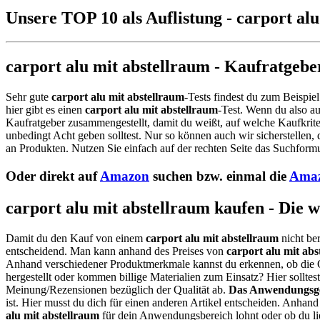
Unsere TOP 10 als Auflistung - carport al
carport alu mit abstellraum - Kaufratgebe
Sehr gute
carport alu mit abstellraum
-Tests findest du zum Beispie
hier gibt es einen
carport alu mit abstellraum
-Test. Wenn du also a
Kaufratgeber zusammengestellt, damit du weißt, auf welche Kaufkrite
unbedingt Acht geben solltest. Nur so können auch wir sicherstellen,
an Produkten. Nutzen Sie einfach auf der rechten Seite das Suchformu
Oder direkt auf
Amazon
suchen bzw. einmal die
Amaz
carport alu mit abstellraum kaufen - Die 
Damit du den Kauf von einem
carport alu mit abstellraum
nicht ber
entscheidend. Man kann anhand des Preises von
carport alu mit abs
Anhand verschiedener Produktmerkmale kannst du erkennen, ob die 
hergestellt oder kommen billige Materialien zum Einsatz? Hier sollt
Meinung/Rezensionen bezüglich der Qualität ab.
Das Anwendungsge
ist. Hier musst du dich für einen anderen Artikel entscheiden. Anhan
alu mit abstellraum
für dein Anwendungsbereich lohnt oder ob du li