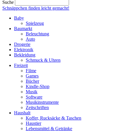
Suche
Schnäppchen finden
leicht gemacht!
Baby
Spielzeug
Baumarkt
Beleuchtung
Auto
Drogerie
Elektronik
Bekleidung
Schmuck & Uhren
Freizeit
Filme
Games
Bücher
Kindle-Shop
Musik
Software
Musikinstrumente
Zeitschriften
Haushalt
Koffer, Rucksäcke & Taschen
Haustier
Lebensmittel & Getränke