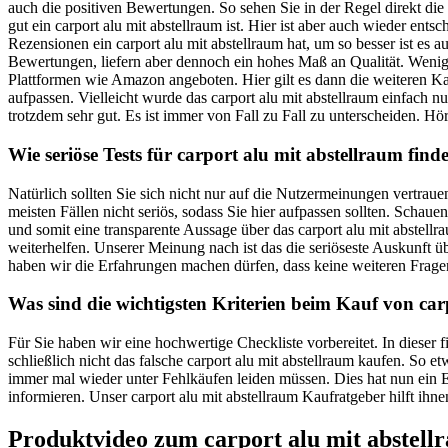
auch die positiven Bewertungen. So sehen Sie in der Regel direkt di
gut ein carport alu mit abstellraum ist. Hier ist aber auch wieder en
Rezensionen ein carport alu mit abstellraum hat, um so besser ist es 
Bewertungen, liefern aber dennoch ein hohes Maß an Qualität. Wenige 
Plattformen wie Amazon angeboten. Hier gilt es dann die weiteren Ka
aufpassen. Vielleicht wurde das carport alu mit abstellraum einfach nu
trotzdem sehr gut. Es ist immer von Fall zu Fall zu unterscheiden. Hör
Wie seriöse Tests für carport alu mit abstellraum find
Natürlich sollten Sie sich nicht nur auf die Nutzermeinungen vertrau
meisten Fällen nicht seriös, sodass Sie hier aufpassen sollten. Schau
und somit eine transparente Aussage über das carport alu mit abstellr
weiterhelfen. Unserer Meinung nach ist das die seriöseste Auskunft
haben wir die Erfahrungen machen dürfen, dass keine weiteren Frage
Was sind die wichtigsten Kriterien beim Kauf von car
Für Sie haben wir eine hochwertige Checkliste vorbereitet. In dieser
schließlich nicht das falsche carport alu mit abstellraum kaufen. So 
immer mal wieder unter Fehlkäufen leiden müssen. Dies hat nun ein En
informieren. Unser carport alu mit abstellraum Kaufratgeber hilft ihn
Produktvideo zum
carport alu mit abstell