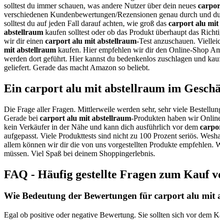
solltest du immer schauen, was andere Nutzer über dein neues
carpor
verschiedenen Kundenbewertungen/Rezensionen genau durch und du 
solltest du auf jeden Fall darauf achten, wie groß das
carport alu mit
abstellraum
kaufen solltest oder ob das Produkt überhaupt das Richti
wir dir einen
carport alu mit abstellraum
-Test anzuschauen. Viellei
mit abstellraum
kaufen. Hier empfehlen wir dir den Online-Shop Ama
werden dort geführt. Hier kannst du bedenkenlos zuschlagen und kau
geliefert. Gerade das macht Amazon so beliebt.
Ein carport alu mit abstellraum im Geschä
Die Frage aller Fragen. Mittlerweile werden sehr, sehr viele Bestellun
Gerade bei
carport alu mit abstellraum
-Produkten haben wir Online
kein Verkäufer in der Nähe und kann dich ausführlich vor dem
carpo
aufgepasst. Viele Produkttests sind nicht zu 100 Prozent seriös. Wesh
allem können wir dir die von uns vorgestellten Produkte empfehlen. Wi
müssen. Viel Spaß bei deinem Shoppingerlebnis.
FAQ - Häufig gestellte Fragen zum Kauf v
Wie Bedeutung der Bewertungen für carport alu mit a
Egal ob positive oder negative Bewertung. Sie sollten sich vor dem K