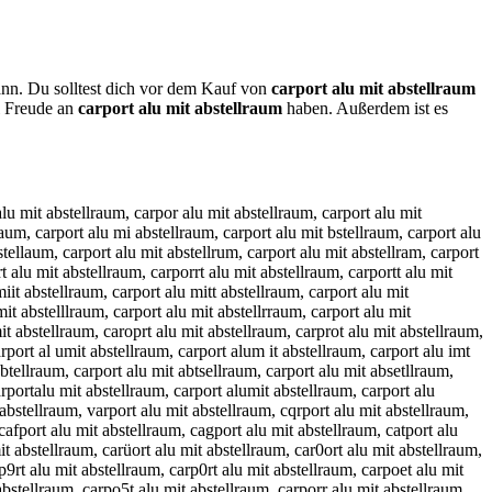
ann. Du solltest dich vor dem Kauf von
carport alu mit abstellraum
l Freude an
carport alu mit abstellraum
haben. Außerdem ist es
ardport alu mit abstellraum, cafrport alu mit abstellraum, carfport alu mit abstellraum, cagrport alu mit abstellraum, cargport alu mit abstellraum, catrport alu mit abstellraum, cartport alu mit abstellraum, ca4rport alu mit abstellraum, car4port alu mit abstellraum, ca5rport alu mit abstellraum, car5port alu mit abstellraum, caroport alu mit abstellraum, carlport alu mit abstellraum, carplort alu mit abstellraum, caröport alu mit abstellraum, carpöort alu mit abstellraum, carüport alu mit abstellraum, carpüort alu mit abstellraum, car0port alu mit abstellraum, carp0ort alu mit abstellraum, carßport alu mit abstellraum, carpßort alu mit abstellraum, carpiort alu mit abstellraum, carpoirt alu mit abstellraum, carpkort alu mit abstellraum, carpokrt alu mit abstellraum, carpolrt alu mit abstellraum, carpoprt alu mit abstellraum, carp9ort alu mit abstellraum, carpo9rt alu mit abstellraum, carpo0rt alu mit abstellraum, carpoert alu mit abstellraum, carporet alu mit abstellraum, carpodrt alu mit abstellraum, carpordt alu mit abstellraum, carpofrt alu mit abstellraum, carporft alu mit abstellraum, carpogrt alu mit abstellraum, carporgt alu mit abstellraum, carpotrt alu mit abstellraum, carpo4rt alu mit abstellraum, carpor4t alu mit abstellraum, carpo5rt alu mit abstellraum, carpor5t alu mit abstellraum, carportr alu mit abstellraum, carportf alu mit abstellraum, carportg alu mit abstellraum, carporht alu mit abstellraum, carporth alu mit abstellraum, carporyt alu mit abstellraum, carporty alu mit abstellraum, carport5 alu mit abstellraum, carpor6t alu mit abstellraum, carport6 alu mit abstellraum, carport qalu mit abstellraum, carport aqlu mit abstellraum, carport walu mit abstellraum, carport awlu mit abstellraum, carport zalu mit abstellraum, carport azlu mit abstellraum, carport xalu mit abstellraum, carport axlu mit abstellraum, carport aplu mit abstellraum, carport alpu mit abstellraum, carport aolu mit abstellraum, carport alou mit abstellraum, carport ailu mit abstellraum, carport aliu mit abstellraum, carport aklu mit abstellraum, carport alku mit abstellraum, carport amlu mit abstellraum, carport almu mit abstellraum, carport alyu mit abstellraum, carport aluy mit abstellraum, carport alhu mit abstellraum, carport aluh mit abstellraum, carport alju mit abstellraum, carport aluj mit abstellraum, carport aluk mit abstellraum, carport alui mit abstellraum, carport al7u mit abstellraum, carport alu7 mit abstellraum, carport al8u mit abstellraum, carport alu8 mit abstellraum, carport alu mit abstellraum, carport alu m it abstellraum, carport alu nmit abstellraum, carport alu mnit abstellraum, carport alu hmit abstellraum, carport alu mhit abstellraum, carport alu jmit abstellraum, carport alu mjit abstellraum, carport alu kmit abstellraum, carport alu mkit abstellraum, carport alu lmit abstellraum, carport alu mlit abstellraum, carport alu muit abstellraum, carport alu miut abstellraum, carport alu mijt abstellraum, carport alu mikt abstellraum, carport alu milt abs