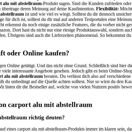
t alu mit abstellraum
-Produkt sagen. Sind die Kunden zufrieden oder h
übertrage deren Meinung auf deine Kaufintention.
Flexibilität:
Möchte
 abstellraum
ist und wie viel es wiegt. Solltest du dir dennoch unsiche
ge für dich ist, solltest du dir mal auf anderen Testportalen eine Mein
cht erkennst du noch einige zusätzliche Features, die du vorher nicht 
zon. Dort hast du nicht nur eine riesige Produktauswahl, sondern auch
fen. Übrigens sind auch die Lieferzeiten phänomenal. So bekommst du 
ft oder Online kaufen?
gen Online getätigt. Und das nicht ohne Grund. Schließlich sind hier di
 viele interessante Angebote gesehen. Jedoch gibt es beim Online-Shopp
rt alu mit abstellraum
beraten. Du verlässt dich also auf verschiedene
alb du unbedingt auf die Quelle achten solltest. Nur so wirst du den K
r listen dir die Bestseller auf, welche von vielen Nutzern positiv bew
on carport alu mit abstellraum
bstellraum richtig deuten?
auf eines carport alu mit abstellraum-Produkts immer im klaren sein, d