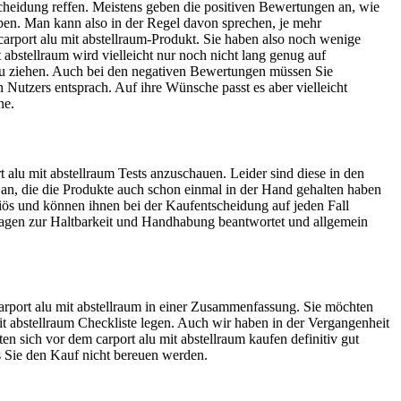
cheidung reffen. Meistens geben die positiven Bewertungen an, wie
 haben. Man kann also in der Regel davon sprechen, je mehr
 carport alu mit abstellraum-Produkt. Sie haben also noch wenige
abstellraum wird vielleicht nur noch nicht lang genug auf
 zu ziehen. Auch bei den negativen Bewertungen müssen Sie
n Nutzers entsprach. Auf ihre Wünsche passt es aber vielleicht
ne.
 alu mit abstellraum Tests anzuschauen. Leider sind diese in den
en an, die die Produkte auch schon einmal in der Hand gehalten haben
eriös und können ihnen bei der Kaufentscheidung auf jeden Fall
Fragen zur Haltbarkeit und Handhabung beantwortet und allgemein
 carport alu mit abstellraum in einer Zusammenfassung. Sie möchten
 mit abstellraum Checkliste legen. Auch wir haben in der Vergangenheit
n sich vor dem carport alu mit abstellraum kaufen definitiv gut
ss Sie den Kauf nicht bereuen werden.