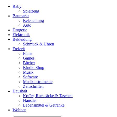
Baby
Spielzeug
Baumarkt
Beleuchtung
Auto
Drogerie
Elektronik
Bekleidung
Schmuck & Uhren
Freizeit
Filme
Games
Bücher
Kindle-Shop
Musik
Software
Musikinstrumente
Zeitschriften
Haushalt
Koffer, Rucksäcke & Taschen
Haustier
Lebensmittel & Getränke
Wohnen