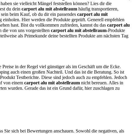
aben sie vielleicht Mängel feststellen können? Lies dir die
st du dein
carport alu mit abstellraum
häufig transportieren,
r sein beim Kauf, ob du dir ein passendes
carport alu mit
ung einholen. Hier werden die Produkte geprüft. Generell empfehlen
gesehen hast. Bist du vollkommen zufrieden, kannst du das
carport alu
 die von uns vorgestellten
carport alu mit abstellraum
-Produkte
teilweise als Primekunde deine bestellten Produkte am nächsten Tag
e Preise in der Regel viel günstiger als im Geschäft um die Ecke.
ing auch einen großen Nachteil. Und das ist die Beratung. So ist
 Produkt Testberichte. Diese sind jedoch auch zu empfehlen. Jedoch
auf von einem
carport alu mit abstellraum
nicht bereuen. Alles in
erten wurden. Gerade das ist ein Grund dafür, hier zuschlagen zu
ass Sie sich bei Bewertungen anschauen. Sowohl die negativen, als