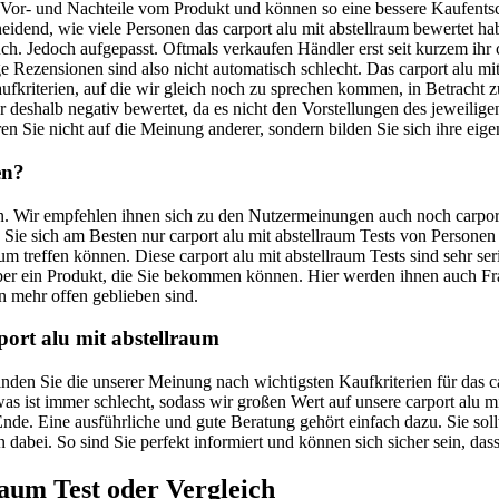
e Vor- und Nachteile vom Produkt und können so eine bessere Kaufents
tscheidend, wie viele Personen das carport alu mit abstellraum bewertet
auch. Jedoch aufgepasst. Oftmals verkaufen Händler erst seit kurzem ihr
Rezensionen sind also nicht automatisch schlecht. Das carport alu mit 
ufkriterien, auf die wir gleich noch zu sprechen kommen, in Betracht
r deshalb negativ bewertet, da es nicht den Vorstellungen des jeweilige
en Sie nicht auf die Meinung anderer, sondern bilden Sie sich ihre eige
en?
en. Wir empfehlen ihnen sich zu den Nutzermeinungen auch noch carport
en Sie sich am Besten nur carport alu mit abstellraum Tests von Person
aum treffen können. Diese carport alu mit abstellraum Tests sind sehr s
 über ein Produkt, die Sie bekommen können. Hier werden ihnen auch 
n mehr offen geblieben sind.
port alu mit abstellraum
 finden Sie die unserer Meinung nach wichtigsten Kaufkriterien für das
etwas ist immer schlecht, sodass wir großen Wert auf unsere carport alu
de. Eine ausführliche und gute Beratung gehört einfach dazu. Sie sollte
en dabei. So sind Sie perfekt informiert und können sich sicher sein, da
raum
Test oder Vergleich