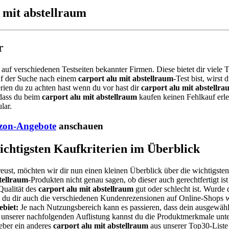
u mit abstellraum
r
l auf verschiedenen Testseiten bekannter Firmen. Diese bietet dir viel
uf der Suche nach einem
carport alu mit abstellraum
-Test bist, wirst
rien du zu achten hast wenn du vor hast dir
carport alu mit abstellr
 dass du beim
carport alu mit abstellraum
kaufen keinen Fehlkauf erle
lar.
on-Angebote
anschauen
wichtigsten Kaufkriterien im Überblick
eust, möchten wir dir nun einen kleinen Überblick über die wichtigsten
tellraum
-Produkten nicht genau sagen, ob dieser auch gerechtfertigt is
Qualität des
carport alu mit abstellraum
gut oder schlecht ist. Wurde
est du dir auch die verschiedenen Kundenrezensionen auf Online-Shops 
biet:
Je nach Nutzungsbereich kann es passieren, dass dein ausgewäh
d unserer nachfolgenden Auflistung kannst du die Produktmerkmale unte
eber ein anderes
carport alu mit abstellraum
aus unserer Top30-Liste 