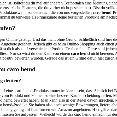
dich ist, solltest du dir mal auf anderen Testportalen eine Meinung ein
ge zusätzliche Features, die du vorher nicht gesehen hast. Bist du vol
 Produktauswahl, sondern auch die von uns vorgestellten
caro hemd
-Pr
mmst du teilweise als Primekunde deine bestellten Produkte am nächst
aufen?
gen Online getätigt. Und das nicht ohne Grund. Schließlich sind hier di
e Angebote gesehen. Jedoch gibt es beim Online-Shopping auch einen gro
ässt dich also auf verschiedene Produkt Testberichte. Diese sind jedoch
olltest. Nur so wirst du den Kauf von einem
caro hemd
nicht bereuen. A
ern positiv bewerten wurden. Gerade das ist ein Grund dafür, hier zusc
von caro hemd
ig deuten?
auf eines caro hemd-Produkts immer im klaren sein, dass Sie sich bei 
le vom Produkt und können so eine bessere Kaufentscheidung reffen. M
caro hemd bewertet haben. Man kann also in der Regel davon sprechen, j
caro hemd-Produkt. Sie haben also noch wenige Bewertungen, liefern ab
icht lang genug auf Plattformen wie Amazon angeboten. Hier gilt es dan
üssen Sie aufpassen. Vielleicht wurde das caro hemd einfach nur desha