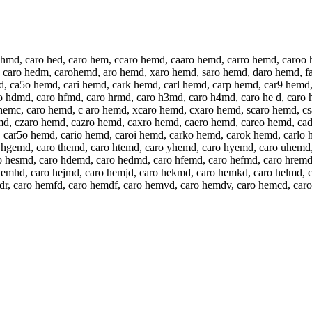
 hmd, caro hed, caro hem, ccaro hemd, caaro hemd, carro hemd, caro
, caro hedm, carohemd, aro hemd, xaro hemd, saro hemd, daro hemd, 
 ca5o hemd, cari hemd, cark hemd, carl hemd, carp hemd, car9 hemd,
hdmd, caro hfmd, caro hrmd, caro h3md, caro h4md, caro he d, caro hen
 hemc, caro hemd, c aro hemd, xcaro hemd, cxaro hemd, scaro hemd, c
, czaro hemd, cazro hemd, caxro hemd, caero hemd, careo hemd, cad
 car5o hemd, cario hemd, caroi hemd, carko hemd, carok hemd, carlo
 hgemd, caro themd, caro htemd, caro yhemd, caro hyemd, caro uhemd
 hesmd, caro hdemd, caro hedmd, caro hfemd, caro hefmd, caro hremd
hemhd, caro hejmd, caro hemjd, caro hekmd, caro hemkd, caro helmd, 
r, caro hemfd, caro hemdf, caro hemvd, caro hemdv, caro hemcd, car