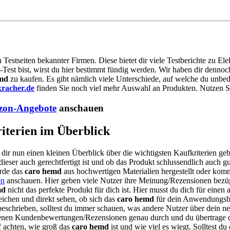
n Testseiten bekannter Firmen. Diese bietet dir viele Testberichte zu E
-Test bist, wirst du hier bestimmt fündig werden. Wir haben dir denno
md
zu kaufen. Es gibt nämlich viele Unterschiede, auf welche du unbedi
racher.de
finden Sie noch viel mehr Auswahl an Produkten. Nutzen Sie
on-Angebote
anschauen
iterien im Überblick
 dir nun einen kleinen Überblick über die wichtigsten Kaufkriterien ge
ieser auch gerechtfertigt ist und ob das Produkt schlussendlich auch gu
urde das
caro hemd
aus hochwertigen Materialien hergestellt oder komme
n
anschauen. Hier geben viele Nutzer ihre Meinung/Rezensionen bezüg
md
nicht das perfekte Produkt für dich ist. Hier musst du dich für eine
eichen und direkt sehen, ob sich das
caro hemd
für dein Anwendungsber
beschrieben, solltest du immer schauen, was andere Nutzer über dein n
hiedenen Kundenbewertungen/Rezensionen genau durch und du übertrage
uf achten, wie groß das
caro hemd
ist und wie viel es wiegt. Solltest d