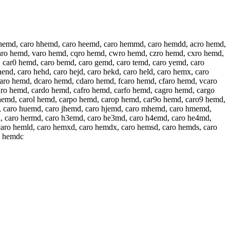
o hemd, caro hhemd, caro heemd, caro hemmd, caro hemdd, acro hemd,
faro hemd, varo hemd, cqro hemd, cwro hemd, czro hemd, cxro hemd,
 car0 hemd, caro bemd, caro gemd, caro temd, caro yemd, caro
d, caro hehd, caro hejd, caro hekd, caro held, caro hemx, caro
saro hemd, dcaro hemd, cdaro hemd, fcaro hemd, cfaro hemd, vcaro
ro hemd, cardo hemd, cafro hemd, carfo hemd, cagro hemd, cargo
 hemd, carol hemd, carpo hemd, carop hemd, car9o hemd, caro9 hemd,
, caro huemd, caro jhemd, caro hjemd, caro mhemd, caro hmemd,
, caro hermd, caro h3emd, caro he3md, caro h4emd, caro he4md,
caro hemld, caro hemxd, caro hemdx, caro hemsd, caro hemds, caro
o hemdc