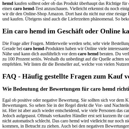
hemd
kaufen solltest oder ob das Produkt überhaupt das Richtige für 
einen
caro hemd
-Test anzuschauen. Vielleicht erkennst du noch eini
wir dir den Online-Shop Amazon. Dort hast du nicht nur eine riesige
und kaufen. Übrigens sind auch die Lieferzeiten phänomenal. So beko
Ein caro hemd im Geschäft oder Online k
Die Frage aller Fragen. Mittlerweile werden sehr, sehr viele Bestellun
Gerade bei
caro hemd
-Produkten haben wir Online viele interessant
Nähe und kann dich ausführlich vor dem
caro hemd
beraten. Du verl
zu 100 Prozent seriös. Weshalb du unbedingt auf die Quelle achten s
empfehlen. Wir listen dir die Bestseller auf, welche von vielen Nutz
FAQ - Häufig gestellte Fragen zum Kauf 
Wie Bedeutung der Bewertungen für caro hemd richt
Egal ob positive oder negative Bewertung. Sie sollten sich vor dem K
Bewertungen. So sehen Sie in der Regel direkt die Vor- und Nachtei
ist. Hier ist aber auch wieder entscheidend, wie viele Personen das 
Jedoch aufgepasst. Oftmals verkaufen Händler erst seit kurzem ihr 
nicht automatisch schlecht. Das caro hemd wird vielleicht nur noch n
kommen, in Betracht zu ziehen. Auch bei den negativen Bewertungen m