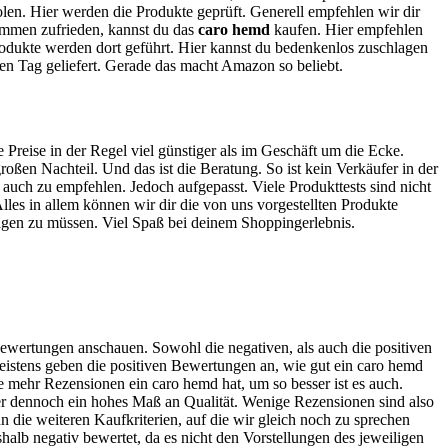
holen. Hier werden die Produkte geprüft. Generell empfehlen wir dir
lkommen zufrieden, kannst du das
caro hemd
kaufen. Hier empfehlen
odukte werden dort geführt. Hier kannst du bedenkenlos zuschlagen
en Tag geliefert. Gerade das macht Amazon so beliebt.
e Preise in der Regel viel günstiger als im Geschäft um die Ecke.
ßen Nachteil. Und das ist die Beratung. So ist kein Verkäufer in der
 auch zu empfehlen. Jedoch aufgepasst. Viele Produkttests sind nicht
lles in allem können wir dir die von uns vorgestellten Produkte
hlagen zu müssen. Viel Spaß bei deinem Shoppingerlebnis.
Bewertungen anschauen. Sowohl die negativen, als auch die positiven
eistens geben die positiven Bewertungen an, wie gut ein caro hemd
e mehr Rezensionen ein caro hemd hat, um so besser ist es auch.
er dennoch ein hohes Maß an Qualität. Wenige Rezensionen sind also
n die weiteren Kaufkriterien, auf die wir gleich noch zu sprechen
lb negativ bewertet, da es nicht den Vorstellungen des jeweiligen