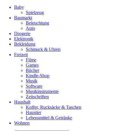
Baby
Spielzeug
Baumarkt
Beleuchtung
Auto
Drogerie
Elektronik
Bekleidung
Schmuck & Uhren
Freizeit
Filme
Games
Bücher
Kindle-Shop
Musik
Software
Musikinstrumente
Zeitschriften
Haushalt
Koffer, Rucksäcke & Taschen
Haustier
Lebensmittel & Getränke
Wohnen