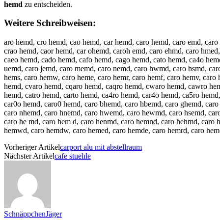
hemd
zu entscheiden.
Weitere Schreibweisen:
aro hemd, cro hemd, cao hemd, car hemd, caro hemd, caro emd, caro
crao hemd, caor hemd, car ohemd, caroh emd, caro ehmd, caro hmed
caeo hemd, cado hemd, cafo hemd, cago hemd, cato hemd, ca4o hemd,
uemd, caro jemd, caro memd, caro nemd, caro hwmd, caro hsmd, caro 
hems, caro hemw, caro heme, caro hemr, caro hemf, caro hemv, caro
hemd, cvaro hemd, cqaro hemd, caqro hemd, cwaro hemd, cawro hemd
hemd, catro hemd, carto hemd, ca4ro hemd, car4o hemd, ca5ro hemd,
car0o hemd, caro0 hemd, caro bhemd, caro hbemd, caro ghemd, caro
caro nhemd, caro hnemd, caro hwemd, caro hewmd, caro hsemd, caro
caro he md, caro hem d, caro henmd, caro hemnd, caro hehmd, caro 
hemwd, caro hemdw, caro hemed, caro hemde, caro hemrd, caro hemd
Vorheriger Artikel
carport alu mit abstellraum
Nächster Artikel
cafe stuehle
SchnäppchenJäger