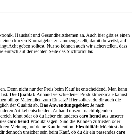
lektronik, Haushalt und Gesundheitsthemen an. Auch hier gibt es einen
ch einen kurzen Kaufratgeber zusammengestellt, damit du weißt, auf
ngt Acht geben solltest. Nur so können auch wir sicherstellen, dass
 einfach auf der rechten Seite das Suchformular.
ben. Denn nicht nur der Preis beim Kauf ist entscheidend. Man kann
t ist.
Die Qualität:
Anhand verschiedener Produktmerkmale kannst
n billige Materialien zum Einsatz? Hier solltest du dir auch die
lich der Qualität ab.
Das Anwendungsgebiet:
Je nach
n anderen Artikel entscheiden. Anhand unserer nachfolgenden
eich lohnt oder ob du lieber ein anderes
caro hemd
aus unserer
eues
caro hemd
-Produkt sagen. Sind die Kunden zufrieden oder
 deren Meinung auf deine Kaufintention.
Flexibilität:
Möchtest du
u dir dennoch unsicher sein beim Kauf, ob du dir ein passendes
caro