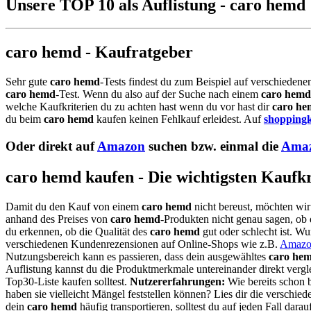
Unsere TOP 10 als Auflistung - caro hemd
caro hemd - Kaufratgeber
Sehr gute
caro hemd
-Tests findest du zum Beispiel auf verschiedene
caro hemd
-Test. Wenn du also auf der Suche nach einem
caro hemd
welche Kaufkriterien du zu achten hast wenn du vor hast dir
caro he
du beim
caro hemd
kaufen keinen Fehlkauf erleidest. Auf
shoppingk
Oder direkt auf
Amazon
suchen bzw. einmal die
Amaz
caro hemd kaufen - Die wichtigsten Kaufkr
Damit du den Kauf von einem
caro hemd
nicht bereust, möchten wir
anhand des Preises von
caro hemd
-Produkten nicht genau sagen, ob d
du erkennen, ob die Qualität des
caro hemd
gut oder schlecht ist. W
verschiedenen Kundenrezensionen auf Online-Shops wie z.B.
Amazo
Nutzungsbereich kann es passieren, dass dein ausgewähltes
caro he
Auflistung kannst du die Produktmerkmale untereinander direkt vergl
Top30-Liste kaufen solltest.
Nutzererfahrungen:
Wie bereits schon 
haben sie vielleicht Mängel feststellen können? Lies dir die versc
dein
caro hemd
häufig transportieren, solltest du auf jeden Fall dara