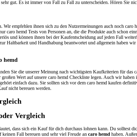
sehr gut. Es ist immer von Fall zu Fall zu unterscheiden. Hören Sie nic
uen. Wir empfehlen ihnen sich zu den Nutzermeinungen auch noch caro h
n nur caro hemd Tests von Personen an, die die Produkte auch schon ei
eriös und können ihnen bei der Kaufentscheidung auf jeden Fall weiterh
ur Haltbarkeit und Handhabung beantwortet und allgemein haben wir 
ro hemd
 finden Sie die unserer Meinung nach wichtigsten Kaufkriterien für das
ir großen Wert auf unsere caro hemd Checkliste legen. Auch wir haben 
ehört einfach dazu. Sie sollten sich vor dem caro hemd kaufen definiti
 Kauf nicht bereuen werden.
rgleich
oder Vergleich
autet, dass sich ein Kauf für dich durchaus lohnen kann. Du solltest 
keinen Fall bereuen und sehr viel Freude an
caro hemd
haben. Außerd