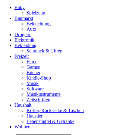
Baby
Spielzeug
Baumarkt
Beleuchtung
Auto
Drogerie
Elektronik
Bekleidung
Schmuck & Uhren
Freizeit
Filme
Games
Bücher
Kindle-Shop
Musik
Software
Musikinstrumente
Zeitschriften
Haushalt
Koffer, Rucksäcke & Taschen
Haustier
Lebensmittel & Getränke
Wohnen