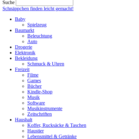
Suche
Schnäppchen finden
leicht gemacht!
Baby
Spielzeug
Baumarkt
Beleuchtung
Auto
Drogerie
Elektronik
Bekleidung
Schmuck & Uhren
Freizeit
Filme
Games
Bücher
Kindle-Shop
Musik
Software
Musikinstrumente
Zeitschriften
Haushalt
Koffer, Rucksäcke & Taschen
Haustier
Lebensmittel & Getränke