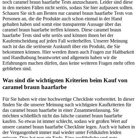
noch caramel braun haarfarbe Tests anzuschauen. Leider sind diese
in den meisten Fällen nicht seriös, sodass Sie hier aufpassen sollten.
Schauen Sie sich am Besten nur caramel braun haarfarbe Tests von
Personen an, die die Produkte auch schon einmal in der Hand
gehalten haben und somit eine transparente Aussage über das
caramel braun haarfarbe treffen können. Diese caramel braun
haarfarbe Tests sind sehr seriös und können ihnen bei der
Kaufentscheidung auf jeden Fall weiterhelfen. Unserer Meinung
nach ist das die seriöseste Auskunft über ein Produkt, die Sie
bekommen können. Hier werden ihnen auch Fragen zur Haltbarkeit
und Handhabung beantwortet und allgemein haben wir die
Erfahrungen machen dürfen, dass keine weiteren Fragen mehr offen
geblieben sind.
Was sind die wichtigsten Kriterien beim Kauf von
caramel braun haarfarbe
Für Sie haben wir eine hochwertige Checkliste vorbereitet. In dieser
finden Sie die unserer Meinung nach wichtigsten Kaufkriterien für
das caramel braun haarfarbe in einer Zusammenfassung. Sie
möchten schließlich nicht das falsche caramel braun haarfarbe
kaufen. So etwas ist immer schlecht, sodass wir großen Wert auf
unsere caramel braun haarfarbe Checkliste legen. Auch wir haben in
der Vergangenheit immer mal wieder unter Fehlkäufen leiden
müssen. Dies hat nun ein Ende. Eine ausführliche und gute