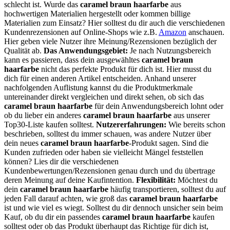
schlecht ist. Wurde das
caramel braun haarfarbe
aus
hochwertigen Materialien hergestellt oder kommen billige
Materialien zum Einsatz? Hier solltest du dir auch die verschiedenen
Kundenrezensionen auf Online-Shops wie z.B.
Amazon
anschauen.
Hier geben viele Nutzer ihre Meinung/Rezensionen bezüglich der
Qualität ab.
Das Anwendungsgebiet:
Je nach Nutzungsbereich
kann es passieren, dass dein ausgewähltes
caramel braun
haarfarbe
nicht das perfekte Produkt für dich ist. Hier musst du
dich für einen anderen Artikel entscheiden. Anhand unserer
nachfolgenden Auflistung kannst du die Produktmerkmale
untereinander direkt vergleichen und direkt sehen, ob sich das
caramel braun haarfarbe
für dein Anwendungsbereich lohnt oder
ob du lieber ein anderes
caramel braun haarfarbe
aus unserer
Top30-Liste kaufen solltest.
Nutzererfahrungen:
Wie bereits schon
beschrieben, solltest du immer schauen, was andere Nutzer über
dein neues
caramel braun haarfarbe
-Produkt sagen. Sind die
Kunden zufrieden oder haben sie vielleicht Mängel feststellen
können? Lies dir die verschiedenen
Kundenbewertungen/Rezensionen genau durch und du übertrage
deren Meinung auf deine Kaufintention.
Flexibilität:
Möchtest du
dein
caramel braun haarfarbe
häufig transportieren, solltest du auf
jeden Fall darauf achten, wie groß das
caramel braun haarfarbe
ist und wie viel es wiegt. Solltest du dir dennoch unsicher sein beim
Kauf, ob du dir ein passendes
caramel braun haarfarbe
kaufen
solltest oder ob das Produkt überhaupt das Richtige für dich ist,