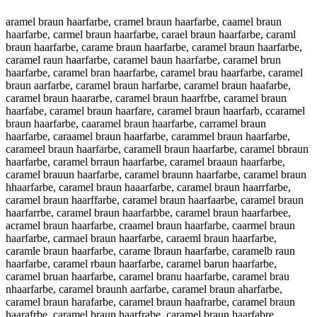
aramel braun haarfarbe, cramel braun haarfarbe, caamel braun haarfarbe, carmel braun haarfarbe, carael braun haarfarbe, caraml braun haarfarbe, carame braun haarfarbe, caramel braun haarfarbe, caramel raun haarfarbe, caramel baun haarfarbe, caramel brun haarfarbe, caramel bran haarfarbe, caramel brau haarfarbe, caramel braun aarfarbe, caramel braun harfarbe, caramel braun haafarbe, caramel braun haararbe, caramel braun haarfrbe, caramel braun haarfabe, caramel braun haarfare, caramel braun haarfarb, ccaramel braun haarfarbe, caaramel braun haarfarbe, carramel braun haarfarbe, caraamel braun haarfarbe, carammel braun haarfarbe, carameel braun haarfarbe, caramell braun haarfarbe, caramel bbraun haarfarbe, caramel brraun haarfarbe, caramel braaun haarfarbe, caramel brauun haarfarbe, caramel braunn haarfarbe, caramel braun hhaarfarbe, caramel braun haaarfarbe, caramel braun haarrfarbe, caramel braun haarffarbe, caramel braun haarfaarbe, caramel braun haarfarrbe, caramel braun haarfarbbe, caramel braun haarfarbee, acramel braun haarfarbe, craamel braun haarfarbe, caarmel braun haarfarbe, carmael braun haarfarbe, caraeml braun haarfarbe, caramle braun haarfarbe, carame lbraun haarfarbe, caramelb raun haarfarbe, caramel rbaun haarfarbe, caramel barun haarfarbe, caramel bruan haarfarbe, caramel branu haarfarbe, caramel brau nhaarfarbe, caramel braunh aarfarbe, caramel braun aharfarbe, caramel braun harafarbe, caramel braun haafrarbe, caramel braun haarafrbe, caramel braun haarfrabe, caramel braun haarfabre, caramel braun haarfareb, caramelbraun haarfarbe, caramel braunhaarfarbe, aramel braun haarfarbe, xaramel braun haarfarbe, saramel braun haarfarbe, daramel braun haarfarbe, faramel braun haarfarbe, varamel braun haarfarbe, cqramel braun haarfarbe, cwramel braun haarfarbe, czramel braun haarfarbe, cxramel braun haarfarbe, caeamel braun haarfarbe, cadamel braun haarfarbe, cafamel braun haarfarbe, cagamel braun haarfarbe, catamel braun haarfarbe, ca4amel braun haarfarbe, ca5amel braun haarfarbe, carqmel braun haarfarbe, carwmel braun haarfarbe, carzmel braun haarfarbe, carxmel braun haarfarbe, cara el braun haarfarbe, caranel braun haarfarbe, carahel braun haarfarbe, carajel braun haarfarbe, carakel braun haarfarbe, caralel braun haarfarbe, caramwl braun haarfarbe, caramsl braun haarfarbe, caramdl braun haarfarbe, caramfl braun haarfarbe, caramrl braun haarfarbe, caram3l braun haarfarbe, caram4l braun haarfarbe, caramep braun haarfarbe, carameo braun haarfarbe, caramei braun haarfarbe, caramek braun haarfarbe, caramem braun haarfarbe, caramel raun haarfarbe, caramel vraun haarfarbe, caramel fraun haarfarbe, caramel graun haarfarbe, caramel hraun haarfarbe, caramel nraun haarfarbe, caramel beaun haarfarbe, caramel bdaun haarfarbe, caramel bfaun haarfarbe, caramel bgaun haarfarbe, caramel btaun haarfarbe, caramel b4aun haarfarbe, caramel b5aun haarfarbe, caramel brqun haarfarbe, caramel brwun haarfarbe, caramel brzun haarfarbe, caramel brxun haarfarbe, caramel brayn haarfarbe, caramel brahn haarfarbe, caramel brajn haarfarbe, caramel brakn haarfarbe, caramel brain haarfarbe, caramel bra7n haarfarbe, caramel bra8n haarfarbe, caramel brau haarfarbe, caramel braub haarfarbe, caramel braug haarfarbe, caramel brauh haarfarbe, caramel brauj haarfarbe, caramel braum haarfarbe, caramel braun baarfarbe, caramel braun gaarfarbe, caramel braun taarfarbe, caramel braun yaarfarbe, caramel braun uaarfarbe, caramel braun jaarfarbe, caramel braun maarfarbe, caramel braun naarfarbe, caramel braun hqarfarbe, caramel braun hwarfarbe, caramel braun hzarfarbe, caramel braun hxarfarbe, caramel braun haqrfarbe, caramel braun hawrfarbe, caramel braun hazrfarbe, caramel braun haxrfarbe, caramel braun haaefarbe, caramel braun haadfarbe, caramel braun haaffarbe, caramel braun haagfarbe, caramel braun haatfarbe, caramel braun haa4farbe, caramel braun haa5farbe, caramel braun haarcarbe, caramel braun haardarbe, caramel braun haarearbe, caramel braun haarrarbe, caramel braun haartarbe, caramel braun haargarbe, caramel braun haarbarbe, caramel braun haarvarbe, caramel braun haarfqrbe, caramel braun haarfwrbe, caramel braun haarfzrbe, caramel braun haarfxrbe, caramel braun haarfaebe, caramel braun haarfadbe, caramel braun haarfafbe, caramel braun haarfagbe, caramel braun haarfatbe, caramel braun haarfa4be, caramel braun haarfa5be, caramel braun haarfar e, caramel braun haarfarve, caramel braun haarfarfe, caramel braun haarfarge, caramel braun haarfarhe, caramel braun haarfarne, caramel braun haarfarbw, caramel braun haarfarbs, caramel braun haarfarbd, caramel braun haarfarbf, caramel braun haarfarbr, caramel braun haarfarb3, caramel braun haarfarb4, caramel braun haarfarbe, c aramel braun haarfarbe, xcaramel braun haarfarbe, cxaramel braun haarfarbe, scaramel braun haarfarbe, csaramel braun haarfarbe, dcaramel braun haarfarbe, cdaramel braun haarfarbe, fcaramel braun haarfarbe, cfaramel braun haarfarbe, vcaramel braun haarfarbe, cvaramel braun haarfarbe, cqaramel braun haarfarbe, caqramel braun haarfarbe, cwaramel braun haarfarbe, cawramel braun haarfarbe, czaramel braun haarfarbe, cazramel braun haarfarbe, caxramel braun haarfarbe, caeramel braun haarfarbe, careamel braun haarfarbe, cadramel braun haarfarbe, cardamel braun haarfarbe, caframel braun haarfarbe, carfamel braun haarfarbe, cagramel braun haarfarbe, cargamel braun haarfarbe, catramel braun haarfarbe, cartamel braun haarfarbe, ca4ramel braun haarfarbe, car4amel braun haarfarbe, ca5ramel braun haarfarbe, car5amel braun haarfarbe, carqamel braun haarfarbe, caraqmel braun haarfarbe, carwamel braun haarfarbe, carawmel braun haarfarbe, carzamel braun haarfarbe, carazmel braun haarfarbe, carxamel braun haarfarbe, caraxmel braun haarfarbe, cara mel braun haarfarbe, caram el braun haarfarbe, caranmel braun haarfarbe, caramnel braun haarfarbe, carahmel braun haarfarbe, caramhel braun haarfarbe, carajmel braun haarfarbe, caramjel braun haarfarbe, carakmel braun haarfarbe, caramkel braun haarfarbe, caralmel braun haarfarbe, caramlel braun haarfarbe, caramwel braun haarfarbe, caramewl braun haarfarbe, caramsel braun haarfarbe, caramesl braun haarfarbe, caramdel braun haarfarbe, caramedl braun haarfarbe, caramfel braun haarfarbe, caramefl braun haarfarbe, caramrel braun haarfarbe, caramerl braun haarfarbe, caram3el braun haarfarbe, carame3l braun haarfarbe, caram4el braun haarfarbe, carame4l braun haarfarbe, caramepl braun haarfarbe, caramelp braun haarfarbe, carameol braun haarfarbe, caramelo braun haarfarbe, carameil braun haarfarbe, carameli braun haarfarbe, caramekl braun haarfarbe, caramelk braun haarfarbe, carameml braun haarfarbe, caramelm braun haarfarbe, caramel braun haarfarbe, caramel b raun haarfarbe, caramel vbraun haarfarbe, caramel bvraun haarfarbe, caramel fbraun haarfarbe, caramel bfraun haarfarbe, caramel gbraun haarfarbe, caramel bgraun haarfarbe, caramel hbraun haarfarbe, caramel bhraun haarfarbe, caramel nbraun haarfarbe, caramel bnraun haarfarbe, caramel beraun haarfarbe, caramel breaun haarfarbe, caramel bdraun haarfarbe, caramel brdaun haarfarbe, caramel brfaun haarfarbe, caramel brgaun haarfarbe, caramel btraun haarfarbe, caramel brtaun haarfarbe, caramel b4raun haarfarbe, caramel br4aun haarfarbe, caramel b5raun haarfarbe, caramel br5aun haarfarbe, caramel brqaun haarfarbe, caramel braqun haarfarbe, caramel brwaun haarfarbe, caramel brawun haarfarbe, caramel brzaun haarfarbe, caramel brazun haarfarbe, caramel brxaun haarfarbe, caramel braxun haarfarbe, caramel brayun haarfarbe, caramel brauyn haarfarbe, caramel brahun haarfarbe, caramel brauhn haarfarbe, caramel brajun haarfarbe, caramel braujn haarfarbe, caramel brakun haarfarbe, caramel braukn haarfarbe, caramel braiun haarfarbe, caramel brauin haarfarbe, caramel bra7un haarfarbe, caramel brau7n haarfarbe, caramel bra8un haarfarbe, caramel brau8n haarfarbe, caramel brau n haarfarbe, caramel braun haarfarbe, caramel braubn haarfarbe, caramel braunb haarfarbe, caramel braugn haarfarbe, caramel braung haarfarbe, caramel braunh haarfarbe, caramel braunj haarfarbe, caramel braumn haarfarbe, caramel braunm haarfarbe, caramel braun bhaarfarbe, caramel braun hbaarfarbe, caramel braun ghaarfarbe, caramel braun hgaarfarbe, caramel braun thaarfarbe, caramel braun htaarfarbe, caramel braun yhaarfarbe, caramel braun hyaarfarbe, caramel braun uhaarfarbe, caramel braun huaarfarbe, caramel braun jhaarfarbe, caramel braun hjaarfarbe, caramel braun mhaarfarbe, caramel braun hmaarfarbe, caramel braun nhaarfarbe, caramel braun hnaarfarbe, caramel braun hqaarfarbe, caramel braun haqarfarbe, caramel braun hwaarfarbe, caramel braun hawarfarbe, caramel braun hzaarfarbe, caramel braun hazarfarbe, caramel braun hxaarfarbe, caramel braun haxarfarbe, caramel braun haaqrfarbe, caramel braun haawrfarbe, caramel braun haazrfarbe, caramel braun haaxrfarbe, caramel braun haaerfarbe, caramel braun haarefarbe, caramel braun haadrfarbe, caramel braun haardfarbe, caramel braun haafrfarbe, caramel braun haagrfarbe, caramel braun haargfarbe, caramel braun haatrfarbe, caramel braun haartfarbe, caramel braun haa4rfarbe, caramel braun haar4farbe, caramel braun haa5rfarbe, caramel braun haar5farbe, caramel braun haarcfarbe, caramel braun haarfcarbe, caramel braun haarfdarbe, caramel braun haarfearbe, caramel braun haarfrarbe, caramel braun haarftarbe, caramel braun haarfgarbe, caramel braun haarbfarbe, caramel braun haarfbarbe, caramel braun haarvfarbe, caramel braun haarfvarbe, caramel braun haarfqarbe, caramel braun haarfaqrbe, caramel braun haarfwarbe, caramel braun haarfawrbe, caramel braun haarfzarbe, caramel braun haarfazrbe, caramel braun haarfxarbe, caramel braun haarfaxrbe, caramel braun haarfaerbe, caramel braun haarfarebe, caramel braun haarfadrbe, caramel braun haarfardbe, caramel braun haarfafrbe, caramel braun haarfarfbe, caramel braun haarfagrbe, caramel braun haarfargbe, caramel braun haarfatrbe, caramel braun haarfartbe, caramel braun haarfa4rb