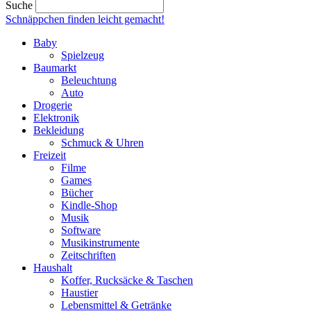
Suche
Schnäppchen finden
leicht gemacht!
Baby
Spielzeug
Baumarkt
Beleuchtung
Auto
Drogerie
Elektronik
Bekleidung
Schmuck & Uhren
Freizeit
Filme
Games
Bücher
Kindle-Shop
Musik
Software
Musikinstrumente
Zeitschriften
Haushalt
Koffer, Rucksäcke & Taschen
Haustier
Lebensmittel & Getränke