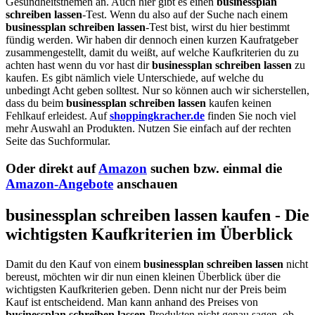
Gesundheitsthemen an. Auch hier gibt es einen
businessplan
schreiben lassen
-Test. Wenn du also auf der Suche nach einem
businessplan schreiben lassen
-Test bist, wirst du hier bestimmt
fündig werden. Wir haben dir dennoch einen kurzen Kaufratgeber
zusammengestellt, damit du weißt, auf welche Kaufkriterien du zu
achten hast wenn du vor hast dir
businessplan schreiben lassen
zu
kaufen. Es gibt nämlich viele Unterschiede, auf welche du
unbedingt Acht geben solltest. Nur so können auch wir sicherstellen,
dass du beim
businessplan schreiben lassen
kaufen keinen
Fehlkauf erleidest. Auf
shoppingkracher.de
finden Sie noch viel
mehr Auswahl an Produkten. Nutzen Sie einfach auf der rechten
Seite das Suchformular.
Oder direkt auf
Amazon
suchen bzw. einmal die
Amazon-Angebote
anschauen
businessplan schreiben lassen kaufen - Die
wichtigsten Kaufkriterien im Überblick
Damit du den Kauf von einem
businessplan schreiben lassen
nicht
bereust, möchten wir dir nun einen kleinen Überblick über die
wichtigsten Kaufkriterien geben. Denn nicht nur der Preis beim
Kauf ist entscheidend. Man kann anhand des Preises von
businessplan schreiben lassen
-Produkten nicht genau sagen, ob