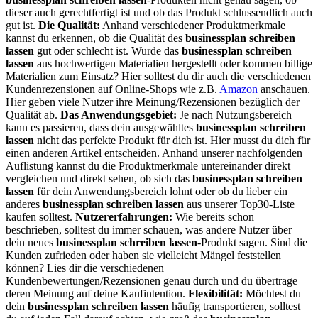
dieser auch gerechtfertigt ist und ob das Produkt schlussendlich auch
gut ist.
Die Qualität:
Anhand verschiedener Produktmerkmale
kannst du erkennen, ob die Qualität des
businessplan schreiben
lassen
gut oder schlecht ist. Wurde das
businessplan schreiben
lassen
aus hochwertigen Materialien hergestellt oder kommen billige
Materialien zum Einsatz? Hier solltest du dir auch die verschiedenen
Kundenrezensionen auf Online-Shops wie z.B.
Amazon
anschauen.
Hier geben viele Nutzer ihre Meinung/Rezensionen bezüglich der
Qualität ab.
Das Anwendungsgebiet:
Je nach Nutzungsbereich
kann es passieren, dass dein ausgewähltes
businessplan schreiben
lassen
nicht das perfekte Produkt für dich ist. Hier musst du dich für
einen anderen Artikel entscheiden. Anhand unserer nachfolgenden
Auflistung kannst du die Produktmerkmale untereinander direkt
vergleichen und direkt sehen, ob sich das
businessplan schreiben
lassen
für dein Anwendungsbereich lohnt oder ob du lieber ein
anderes
businessplan schreiben lassen
aus unserer Top30-Liste
kaufen solltest.
Nutzererfahrungen:
Wie bereits schon
beschrieben, solltest du immer schauen, was andere Nutzer über
dein neues
businessplan schreiben lassen
-Produkt sagen. Sind die
Kunden zufrieden oder haben sie vielleicht Mängel feststellen
können? Lies dir die verschiedenen
Kundenbewertungen/Rezensionen genau durch und du übertrage
deren Meinung auf deine Kaufintention.
Flexibilität:
Möchtest du
dein
businessplan schreiben lassen
häufig transportieren, solltest