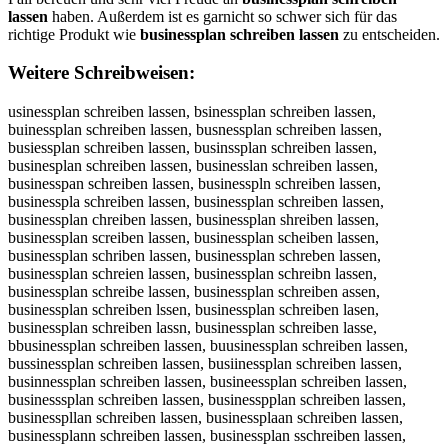
lassen
haben. Außerdem ist es garnicht so schwer sich für das
richtige Produkt wie
businessplan schreiben lassen
zu entscheiden.
Weitere Schreibweisen:
usinessplan schreiben lassen, bsinessplan schreiben lassen, buinessplan schreiben lassen, busnessplan schreiben lassen, busiessplan schreiben lassen, businssplan schreiben lassen, businesplan schreiben lassen, businesslan schreiben lassen, businesspan schreiben lassen, businesspln schreiben lassen, businesspla schreiben lassen, businessplan schreiben lassen, businessplan chreiben lassen, businessplan shreiben lassen, businessplan screiben lassen, businessplan scheiben lassen, businessplan schriben lassen, businessplan schreben lassen, businessplan schreien lassen, businessplan schreibn lassen, businessplan schreibe lassen, businessplan schreiben assen, businessplan schreiben lssen, businessplan schreiben lasen, businessplan schreiben lassn, businessplan schreiben lasse, bbusinessplan schreiben lassen, buusinessplan schreiben lassen, bussinessplan schreiben lassen, busiinessplan schreiben lassen, businnessplan schreiben lassen, busineessplan schreiben lassen, businesssplan schreiben lassen, businesspplan schreiben lassen, businesspllan schreiben lassen, businessplaan schreiben lassen, businessplann schreiben lassen, businessplan sschreiben lassen, businessplan scchreiben lassen, businessplan schhreiben lassen, businessplan schrreiben lassen, businessplan schreeiben lassen, businessplan schreiiben lassen, businessplan schreibben lassen, businessplan schreibeen lassen, businessplan schreibenn lassen, businessplan schreiben llassen, businessplan schreiben laassen, businessplan schreiben lasssen, businessplan schreiben lasseen, businessplan schreiben lassenn, ubsinessplan schreiben lassen, bsuinessplan schreiben lassen, buisnessplan schreiben lassen, busniessplan schreiben lassen, busienssplan schreiben lassen, businsesplan schreiben lassen, businespslan schreiben lassen, businesslpan schreiben lassen, businesspaln schreiben lassen, businessplna schreiben lassen, businesspla nschreiben lassen, businessplans chreiben lassen, businessplan cshreiben lassen, businessplan shcreiben lassen, businessplan scrheiben lassen, businessplan scheriben lassen, businessplan schrieben lassen, businessplan schrebien lassen, businessplan schreiebn lassen, businessplan schreibne lassen, businessplan schreibe nlassen, businessplan schreibenl assen, businessplan schreiben alssen, businessplan schreiben lsasen, businessplan schreiben lasesn, businessplan schreiben lassne, businessplanschreiben lassen, businessplan schreibenlassen, usinessplan schreiben lassen, vusinessplan schreiben lassen, fusinessplan schreiben lassen, gusinessplan schreiben lassen, husinessplan schreiben lassen, nusinessplan schreiben lassen, bysinessplan schreiben lassen, bhsinessplan schreiben lassen, bjsinessplan schreiben lassen, bksinessplan schreiben lassen, bisinessplan schreiben lassen, b7sinessplan schreiben lassen, b8sinessplan schreiben lassen, buqinessplan schreiben lassen, buwinessplan schreiben lassen, bueinessplan schreiben lassen, buzinessplan schreiben lassen, buxinessplan schreiben lassen, bucinessplan schreiben lassen, busunessplan schreiben lassen, busjnessplan schreiben lassen, busknessplan schreiben lassen, buslnessplan schreiben lassen, busonessplan schreiben lassen, bus8nessplan schreiben lassen, bus9nessplan schreiben lassen, busi essplan schreiben lassen, busibessplan schreiben lassen, busigessplan schreiben lassen, busihessplan schreiben lassen, busijessplan schreiben lassen, busimessplan schreiben lassen, businwssplan schreiben lassen, businsssplan schreiben lassen, busindssplan schreiben lassen, businfssplan schreiben lassen, businrssplan schreiben lassen, busin3ssplan schreiben lassen, busin4ssplan schreiben lassen, busineqsplan schreiben lassen, businewsplan schreiben lassen, busineesplan schreiben lassen, businezsplan schreiben lassen, businexsplan schreiben lassen, businecsplan schreiben lassen, businesqplan schreiben lassen, busineswplan schreiben lassen, busineseplan schreiben lassen, busineszplan schreiben lassen, businesxplan schreiben lassen, businescplan schreiben lassen, businessolan schreiben lassen, businessllan schreiben lassen, businessölan schreiben lassen, businessülan schreiben lassen, business0lan schreiben lassen, businessßlan schreiben lassen, businessppan schreiben lassen, businesspoan schreiben lassen, businesspian schreiben lassen, businesspkan schreiben lassen, businesspman schreiben lassen, businessplqn schreiben lassen, businessplwn schreiben lassen, businessplzn schreiben lassen, businessplxn schreiben lassen, businesspla schreiben lassen, businessplab schreiben lassen, businessplag schreiben lassen, businessplah schreiben lassen, businessplaj schreiben lassen, businessplam schreiben lassen, businessplan qchreiben lassen, businessplan wchreiben lassen, businessplan echreiben lassen, businessplan zchreiben lassen, businessplan xchreiben lassen, businessplan cchreiben lassen, businessplan s hreiben lassen, businessplan sxhreiben lassen, businessplan sshreiben lassen, businessplan sdhreiben lassen, businessplan sfhreiben lassen, businessplan svhreiben lassen, businessplan scbreiben lassen, businessplan scgreiben lassen, businessplan sctreiben lassen, businessplan scyreiben lassen, businessplan scureiben lassen, businessplan scjreiben lassen, businessplan scmreiben lassen, businessplan scnreiben lassen, businessplan scheeiben lassen, businessplan schdeiben lassen, businessplan schfeiben lassen, businessplan schgeiben lassen, businessplan schteiben lassen, businessplan sch4eiben lassen, businessplan sch5eiben lassen, businessplan schrwiben lassen, businessplan schrsiben lassen, businessplan schrdiben lassen, businessplan schrfiben lassen, businessplan schrriben lassen, businessplan schr3iben lassen, businessplan schr4iben lassen, businessplan schreuben lassen, businessplan schrejben lassen, businessplan schrekben lassen, businessplan schrelben lassen, businessplan schreoben lassen, businessplan schre8ben lassen, businessplan schre9ben lassen, businessplan schrei en lassen, businessplan schreiven lassen, businessplan schreifen lassen, businessplan schreigen lassen, businessplan schreihen lassen, businessplan schreinen lassen, businessplan schreibwn lassen, businessplan schreibsn lassen, businessplan schreibdn lassen, businessplan schreibfn lassen, businessplan schreibrn lassen, businessplan schreib3n lassen, businessplan schreib4n lassen, businessplan schreibe lassen, businessplan schreibeb lassen, businessplan schreibeg lassen, businessplan schreibeh lassen, businessplan schreibej lassen, businessplan schreibem lassen, businessplan schreiben passen, businessplan schreiben oassen, businessplan schreiben iassen, businessplan schreiben kassen, businessplan schreiben massen, businessplan schreiben lqssen, businessplan schreiben lwssen, businessplan schreiben lzssen, businessplan schreiben lxssen, businessplan schreiben laqsen, businessplan schreiben lawsen, businessplan schreiben laesen, businessplan schreiben lazsen, businessplan schreiben laxsen, businessplan schreiben lacsen, businessplan schreiben lasqen, businessplan schreiben laswen, businessplan schreiben laseen, businessplan schreiben laszen, businessplan schreiben lasxen, businessplan schreiben lascen, businessplan schreiben lasswn, businessplan schreiben lasssn, businessplan schreiben lassdn, businessplan schreiben lassfn, businessplan schreiben lassrn, businessplan schreiben lass3n, businessplan schreiben lass4n, businessplan schreiben lasse , businessplan schreiben lasseb, businessplan schreiben lasseg, businessplan schreiben lasseh, businessplan schreiben lassej, businessplan schreiben lassem, businessplan schreiben lassen, b usinessplan schreiben lassen, vbusinessplan schreiben lassen, bvusinessplan schreiben lassen, fbusinessplan schreiben lassen, bfusinessplan schreiben lassen, gbusinessplan schreiben lassen, bgusinessplan schreiben lassen, hbusinessplan schreiben lassen, bhusinessplan schreiben lassen, nbusinessplan schreiben lassen, bnusinessplan schreiben lassen, byusinessplan schreiben lassen, buysinessplan schreiben lassen, buhsinessplan schreiben lassen, bjusinessplan schreiben lassen, bujsinessplan schreiben lassen, bkusinessplan schreiben lassen, buksinessplan schreiben lassen, biusinessplan schreiben lassen, buisinessplan schreiben lassen, b7usinessplan schreiben lassen, bu7sinessplan schreiben lassen, b8usinessplan schreiben lassen, bu8sinessplan schreiben lassen, buqsinessplan schreiben lassen, busqinessplan schreiben lassen, buwsinessplan schreiben lassen, buswinessplan schreiben lassen, buesinessplan schreiben lassen, buseinessplan schreiben lassen, buzsinessplan schreiben lassen, buszinessplan schreiben lassen, buxsinessplan schreiben lassen, busxinessplan schreiben lassen, bucsinessplan schreiben lassen, buscinessplan schreiben lassen, busuinessplan schreiben lassen, busiunessplan schreiben lassen, busjinessplan schreiben lassen, busijnessplan schreiben lassen, buskinessplan schreiben lassen, busiknessplan schreiben lassen, buslinessplan schreiben lassen, busilnessplan schreiben lassen, busoinessplan schreiben lassen, busionessplan schreiben lassen, bus8inessplan schreiben lassen, busi8nessplan schreiben lassen, bus9inessplan schreiben lassen, busi9nessplan schreiben lassen, busi nessplan schreiben lassen, busin essplan schreiben lassen, busibnessplan schreiben lassen, businbessplan schreiben lassen, busignessplan schreiben lassen, busingessplan schreiben lassen, busihnessplan schreiben lassen, businhessplan schreiben lassen, businjessplan schreiben lassen, busimnessplan schreiben lassen, businmessplan schreiben lassen, businwessplan schreiben lassen, businewssplan schreiben lassen, businsessplan schreiben lassen, busindessplan schreiben lassen, businedssplan schreiben lassen, businfessplan schreiben lassen, businefssplan schreiben lassen, businressplan schreiben lassen, businerssplan schreiben lassen, busin3essplan schreiben lassen, busine3ssplan schreiben lassen, busin4essplan schreiben lassen, busine4ssplan schreiben lassen, busine