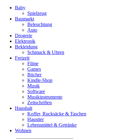
Baby
Spielzeug
Baumarkt
Beleuchtung
Auto
Drogerie
Elektronik
Bekleidung
Schmuck & Uhren
Freizeit
Filme
Games
Bücher
Kindle-Shop
Musik
Software
Musikinstrumente
Zeitschriften
Haushalt
Koffer, Rucksäcke & Taschen
Haustier
Lebensmittel & Getränke
Wohnen