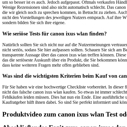
um so besser ist es auch. Jedoch aufgepasst. Oftmals verkaufen Händ
Wenige Rezensionen sind also nicht automatisch schlecht. Das canon i
die wir gleich noch zu sprechen kommen, in Betracht zu ziehen. Auch
nicht den Vorstellungen des jeweiligen Nutzers entsprach. Auf ihre Wü
sondern bilden Sie sich ihre eigene.
Wie seriöse Tests für canon ixus wlan finden?
Natürlich sollten Sie sich nicht nur auf die Nutzermeinungen vertra
nicht seriös, sodass Sie hier aufpassen sollten. Schauen Sie sich am
transparente Aussage über das canon ixus wlan treffen können. Diese 
das die seriöseste Auskunft über ein Produkt, die Sie bekommen kö
dass keine weiteren Fragen mehr offen geblieben sind.
Was sind die wichtigsten Kriterien beim Kauf von ca
Für Sie haben wir eine hochwertige Checkliste vorbereitet. In dieser
nicht das falsche canon ixus wlan kaufen. So etwas ist immer schlec
Fehlkäufen leiden müssen. Dies hat nun ein Ende. Eine ausführliche u
Kaufratgeber hilft ihnen dabei. So sind Sie perfekt informiert und kö
Produktvideo zum
canon ixus wlan
Test od