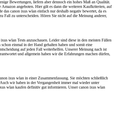
wenige Bewertungen, liefern aber dennoch ein hohes Maß an Qualität.
e Amazon angeboten. Hier gilt es dann die weiteren Kaufkriterien, auf
e das canon ixus wlan einfach nur deshalb negativ bewertet, da es
 zu Fall zu unterscheiden. Hören Sie nicht auf die Meinung anderer,
ixus wlan Tests anzuschauen. Leider sind diese in den meisten Fällen
ch schon einmal in der Hand gehalten haben und somit eine
ntscheidung auf jeden Fall weiterhelfen. Unserer Meinung nach ist
eantwortet und allgemein haben wir die Erfahrungen machen dürfen,
 canon ixus wlan in einer Zusammenfassung. Sie möchten schließlich
n. Auch wir haben in der Vergangenheit immer mal wieder unter
ixus wlan kaufen definitiv gut informieren. Unser canon ixus wlan