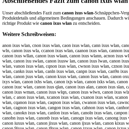
Abschließendes Fazit zum
canon ixus wlan
Unser abschließendes Fazit zum
canon ixus wlan
-Schnäppchen-Vergle
Produktdetails und allgemeinen Bedingungen anschauen. Dadurch wir
richtige Produkt wie
canon ixus wlan
zu entscheiden.
Weitere Schreibweisen:
anon ixus wlan, cnon ixus wlan, caon ixus wlan, cann ixus wlan, can
wln, canon ixus wla, ccanon ixus wlan, caanon ixus wlan, cannon ix
canon ixus wllan, canon ixus wlaan, canon ixus wlann, acnon ixus wl
wlan, canon ixu swlan, canon ixusw lan, canon ixus lwan, canon ixus
wlan, vanon ixus wlan, cqnon ixus wlan, cwnon ixus wlan, cznon ixus
wlan, cankn ixus wlan, canln ixus wlan, canpn ixus wlan, can9n ixus
wlan, canon jxus wlan, canon kxus wlan, canon lxus wlan, canon oxu
ixys wlan, canon ixhs wlan, canon ixjs wlan, canon ixks wlan, canon
canon ixuc wlan, canon ixus qlan, canon ixus alan, canon ixus slan, 
canon ixus wman, canon ixus wlqn, canon ixus wlwn, canon ixus wlzn
wlan, c anon ixus wlan, xcanon ixus wlan, cxanon ixus wlan, scanon 
wlan, cqanon ixus wlan, caqnon ixus wlan, cwanon ixus wlan, cawnon
wlan, cagnon ixus wlan, cangon ixus wlan, cahnon ixus wlan, canhon
wlan, canokn ixus wlan, canlon ixus wlan, canoln ixus wlan, canpon 
canobn ixus wlan, canonb ixus wlan, canogn ixus wlan, canong ixus 
canon iuxus wlan, canon jixus wlan, canon ijxus wlan, canon kixus w
canon 9ixus wlan, canon i9xus wlan, canon izxus wlan, canon ixzus 