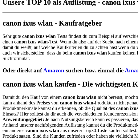
Unsere TOP 10 als Auflistung - canon ixus
canon ixus wlan - Kaufratgeber
Sehr gute
canon ixus wlan
-Tests findest du zum Beispiel auf verschi
einen
canon ixus wlan
-Test. Wenn du also auf der Suche nach eine
damit du weißt, auf welche Kaufkriterien du zu achten hast wenn du v
auch wir sicherstellen, dass du beim
canon ixus wlan
kaufen keinen F
Suchformular.
Oder direkt auf
Amazon
suchen bzw. einmal die
Amaz
canon ixus wlan kaufen - Die wichtigsten 
Damit du den Kauf von einem
canon ixus wlan
nicht bereust, möcht
kann anhand des Preises von
canon ixus wlan
-Produkten nicht genau 
Produktmerkmale kannst du erkennen, ob die Qualität des
canon ixu
Einsatz? Hier solltest du dir auch die verschiedenen Kundenrezensio
Anwendungsgebiet:
Je nach Nutzungsbereich kann es passieren, da
Anhand unserer nachfolgenden Auflistung kannst du die Produktmerkm
ein anderes
canon ixus wlan
aus unserer Top30-Liste kaufen solltest
Produkt sagen. Sind die Kunden zufrieden oder haben sie vielleicht