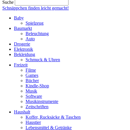
Suche
Schnäppchen finden
leicht gemacht!
Baby
Spielzeug
Baumarkt
Beleuchtung
Auto
Drogerie
Elektronik
Bekleidung
Schmuck & Uhren
Freizeit
Filme
Games
Bücher
Kindle-Shop
Musik
Software
Musikinstrumente
Zeitschriften
Haushalt
Koffer, Rucksäcke & Taschen
Haustier
Lebensmittel & Getränke