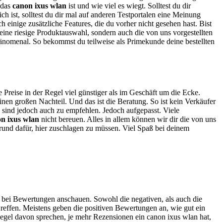
ß das
canon ixus wlan
ist und wie viel es wiegt. Solltest du dir
ch ist, solltest du dir mal auf anderen Testportalen eine Meinung
h einige zusätzliche Features, die du vorher nicht gesehen hast. Bist
ine riesige Produktauswahl, sondern auch die von uns vorgestellten
hänomenal. So bekommst du teilweise als Primekunde deine bestellten
e Preise in der Regel viel günstiger als im Geschäft um die Ecke.
nen großen Nachteil. Und das ist die Beratung. So ist kein Verkäufer
e sind jedoch auch zu empfehlen. Jedoch aufgepasst. Viele
n ixus wlan
nicht bereuen. Alles in allem können wir dir die von uns
Grund dafür, hier zuschlagen zu müssen. Viel Spaß bei deinem
h bei Bewertungen anschauen. Sowohl die negativen, als auch die
reffen. Meistens geben die positiven Bewertungen an, wie gut ein
Regel davon sprechen, je mehr Rezensionen ein canon ixus wlan hat,