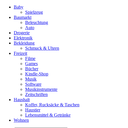
Baby
Spielzeug
Baumarkt
Beleuchtung
Auto
Drogerie
Elektronik
Bekleidung
Schmuck & Uhren
Freizeit
Filme
Games
Bücher
Kindle-Shop
Musik
Software
Musikinstrumente
Zeitschriften
Haushalt
Koffer, Rucksäcke & Taschen
Haustier
Lebensmittel & Getränke
Wohnen