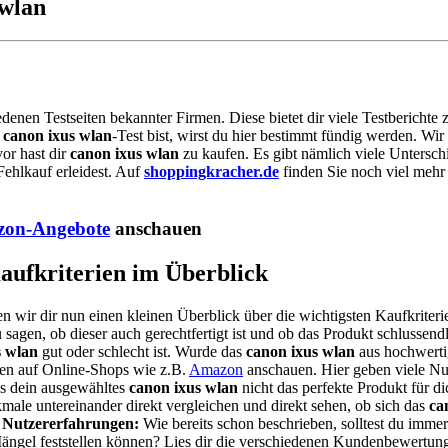
 wlan
edenen Testseiten bekannter Firmen. Diese bietet dir viele Testbericht
m
canon ixus wlan
-Test bist, wirst du hier bestimmt fündig werden. W
or hast dir
canon ixus wlan
zu kaufen. Es gibt nämlich viele Untersch
ehlkauf erleidest. Auf
shoppingkracher.de
finden Sie noch viel mehr
on-Angebote
anschauen
Kaufkriterien im Überblick
en wir dir nun einen kleinen Überblick über die wichtigsten Kaufkriter
sagen, ob dieser auch gerechtfertigt ist und ob das Produkt schlussendl
s wlan
gut oder schlecht ist. Wurde das
canon ixus wlan
aus hochwertig
nen auf Online-Shops wie z.B.
Amazon
anschauen. Hier geben viele Nu
ss dein ausgewähltes
canon ixus wlan
nicht das perfekte Produkt für di
ale untereinander direkt vergleichen und direkt sehen, ob sich das
ca
.
Nutzererfahrungen:
Wie bereits schon beschrieben, solltest du imme
 Mängel feststellen können? Lies dir die verschiedenen Kundenbewert