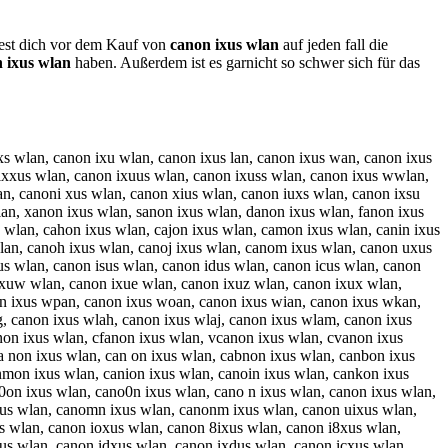
ltest dich vor dem Kauf von
canon ixus wlan
auf jeden fall die
 ixus wlan
haben. Außerdem ist es garnicht so schwer sich für das
xs wlan, canon ixu wlan, canon ixus lan, canon ixus wan, canon ixus
 ixxus wlan, canon ixuus wlan, canon ixuss wlan, canon ixus wwlan,
an, canoni xus wlan, canon xius wlan, canon iuxs wlan, canon ixsu
an, xanon ixus wlan, sanon ixus wlan, danon ixus wlan, fanon ixus
 wlan, cahon ixus wlan, cajon ixus wlan, camon ixus wlan, canin ixus
wlan, canoh ixus wlan, canoj ixus wlan, canom ixus wlan, canon uxus
s wlan, canon isus wlan, canon idus wlan, canon icus wlan, canon
 ixuw wlan, canon ixue wlan, canon ixuz wlan, canon ixux wlan,
anon ixus wpan, canon ixus woan, canon ixus wian, canon ixus wkan,
, canon ixus wlah, canon ixus wlaj, canon ixus wlam, canon ixus
non ixus wlan, cfanon ixus wlan, vcanon ixus wlan, cvanon ixus
 non ixus wlan, can on ixus wlan, cabnon ixus wlan, canbon ixus
nmon ixus wlan, canion ixus wlan, canoin ixus wlan, cankon ixus
0on ixus wlan, cano0n ixus wlan, cano n ixus wlan, canon ixus wlan,
xus wlan, canomn ixus wlan, canonm ixus wlan, canon uixus wlan,
us wlan, canon ioxus wlan, canon 8ixus wlan, canon i8xus wlan,
sus wlan, canon idxus wlan, canon ixdus wlan, canon icxus wlan,