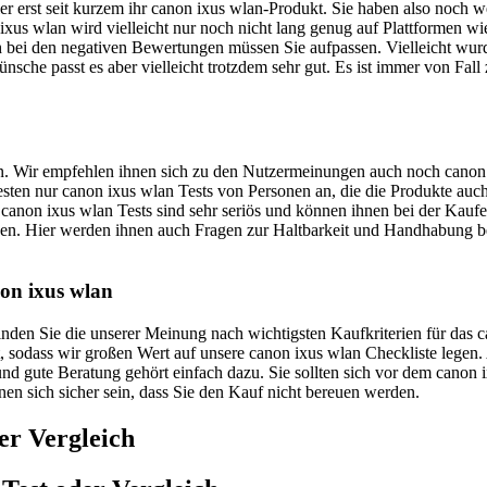
ler erst seit kurzem ihr canon ixus wlan-Produkt. Sie haben also noch 
xus wlan wird vielleicht nur noch nicht lang genug auf Plattformen wi
 bei den negativen Bewertungen müssen Sie aufpassen. Vielleicht wurd
nsche passt es aber vielleicht trotzdem sehr gut. Es ist immer von Fall
uen. Wir empfehlen ihnen sich zu den Nutzermeinungen auch noch canon 
 Besten nur canon ixus wlan Tests von Personen an, die die Produkte au
canon ixus wlan Tests sind sehr seriös und können ihnen bei der Kaufe
nnen. Hier werden ihnen auch Fragen zur Haltbarkeit und Handhabung b
non ixus wlan
 finden Sie die unserer Meinung nach wichtigsten Kaufkriterien für das
ht, sodass wir großen Wert auf unsere canon ixus wlan Checkliste lege
nd gute Beratung gehört einfach dazu. Sie sollten sich vor dem canon 
nnen sich sicher sein, dass Sie den Kauf nicht bereuen werden.
er Vergleich