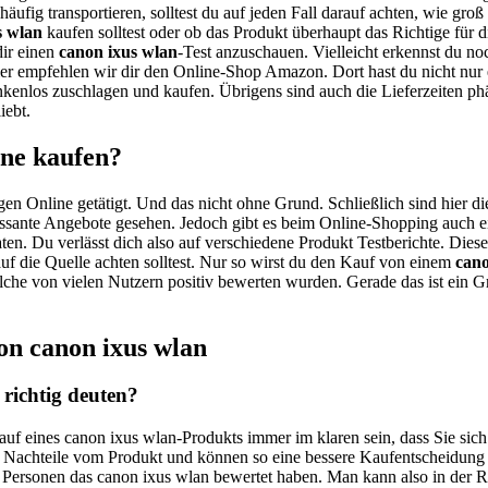
häufig transportieren, solltest du auf jeden Fall darauf achten, wie gro
s wlan
kaufen solltest oder ob das Produkt überhaupt das Richtige für di
dir einen
canon ixus wlan
-Test anzuschauen. Vielleicht erkennst du noc
er empfehlen wir dir den Online-Shop Amazon. Dort hast du nicht nur e
nkenlos zuschlagen und kaufen. Übrigens sind auch die Lieferzeiten p
iebt.
ine kaufen?
gen Online getätigt. Und das nicht ohne Grund. Schließlich sind hier di
essante Angebote gesehen. Jedoch gibt es beim Online-Shopping auch ei
ten. Du verlässt dich also auf verschiedene Produkt Testberichte. Dies
auf die Quelle achten solltest. Nur so wirst du den Kauf von einem
cano
 welche von vielen Nutzern positiv bewerten wurden. Gerade das ist ein 
on canon ixus wlan
richtig deuten?
Kauf eines canon ixus wlan-Produkts immer im klaren sein, dass Sie sic
d Nachteile vom Produkt und können so eine bessere Kaufentscheidung 
ele Personen das canon ixus wlan bewertet haben. Man kann also in der 