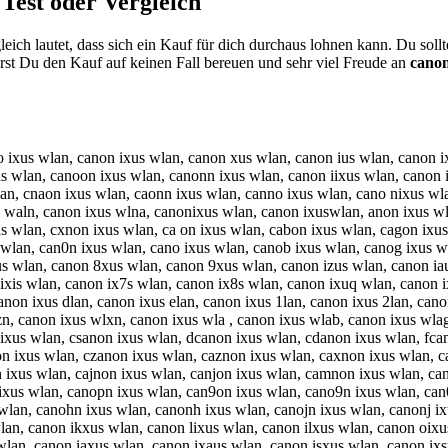
Test oder Vergleich
ich lautet, dass sich ein Kauf für dich durchaus lohnen kann. Du sol
st Du den Kauf auf keinen Fall bereuen und sehr viel Freude an
canon
o ixus wlan, canon ixus wlan, canon xus wlan, canon ius wlan, canon i
us wlan, canoon ixus wlan, canonn ixus wlan, canon iixus wlan, canon
an, cnaon ixus wlan, caonn ixus wlan, canno ixus wlan, cano nixus wl
 waln, canon ixus wlna, canonixus wlan, canon ixuswlan, anon ixus wl
 wlan, cxnon ixus wlan, ca on ixus wlan, cabon ixus wlan, cagon ixus
 wlan, can0n ixus wlan, cano ixus wlan, canob ixus wlan, canog ixus 
s wlan, canon 8xus wlan, canon 9xus wlan, canon izus wlan, canon iau
 ixis wlan, canon ix7s wlan, canon ix8s wlan, canon ixuq wlan, canon
canon ixus dlan, canon ixus elan, canon ixus 1lan, canon ixus 2lan, c
, canon ixus wlxn, canon ixus wla , canon ixus wlab, canon ixus wlag
ixus wlan, csanon ixus wlan, dcanon ixus wlan, cdanon ixus wlan, fca
 ixus wlan, czanon ixus wlan, caznon ixus wlan, caxnon ixus wlan, ca
 ixus wlan, cajnon ixus wlan, canjon ixus wlan, camnon ixus wlan, ca
ixus wlan, canopn ixus wlan, can9on ixus wlan, cano9n ixus wlan, can
wlan, canohn ixus wlan, canonh ixus wlan, canojn ixus wlan, canonj i
lan, canon ikxus wlan, canon lixus wlan, canon ilxus wlan, canon oix
wlan, canon iaxus wlan, canon ixaus wlan, canon isxus wlan, canon ix