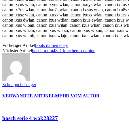
canon ixcus wlan, canon ixyus wlan, canon ixuys wlan, canon ixhus w
canon ix7us wlan, canon ixu7s wlan, canon ix8us wlan, canon ixu8s 
canon ixusz wlan, canon ixuxs wlan, canon ixusx wlan, canon ixucs 
canon ixus dwlan, canon ixus wdlan, canon ixus ewlan, canon ixus w
canon ixus wloan, canon ixus wilan, canon ixus wlian, canon ixus w
canon ixus wlzan, canon ixus wlazn, canon ixus wlxan, canon ixus w
canon ixus wlanh, canon ixus wlajn, canon ixus wlanj, canon ixus 
Vorheriger Artikel
boots damen ebay
Nächster Artikel
bosch mum48a1 kuechenmaschine
SchnäppchenJäger
VERWANDTE ARTIKEL
MEHR VOM AUTOR
bosch serie 4 wak28227