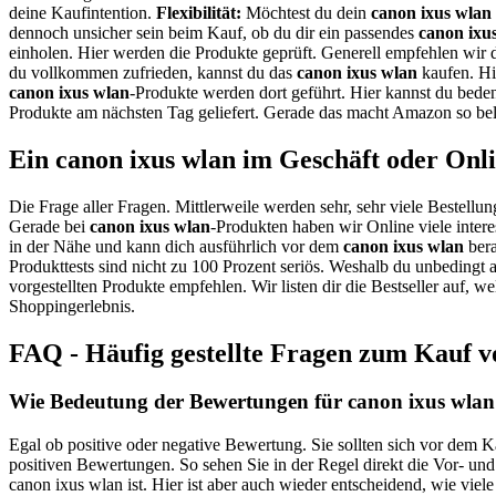
deine Kaufintention.
Flexibilität:
Möchtest du dein
canon ixus wlan
dennoch unsicher sein beim Kauf, ob du dir ein passendes
canon ixu
einholen. Hier werden die Produkte geprüft. Generell empfehlen wir 
du vollkommen zufrieden, kannst du das
canon ixus wlan
kaufen. Hi
canon ixus wlan
-Produkte werden dort geführt. Hier kannst du bede
Produkte am nächsten Tag geliefert. Gerade das macht Amazon so bel
Ein canon ixus wlan im Geschäft oder Onl
Die Frage aller Fragen. Mittlerweile werden sehr, sehr viele Bestellun
Gerade bei
canon ixus wlan
-Produkten haben wir Online viele inter
in der Nähe und kann dich ausführlich vor dem
canon ixus wlan
bera
Produkttests sind nicht zu 100 Prozent seriös. Weshalb du unbedingt 
vorgestellten Produkte empfehlen. Wir listen dir die Bestseller auf,
Shoppingerlebnis.
FAQ - Häufig gestellte Fragen zum Kauf v
Wie Bedeutung der Bewertungen für canon ixus wlan 
Egal ob positive oder negative Bewertung. Sie sollten sich vor dem 
positiven Bewertungen. So sehen Sie in der Regel direkt die Vor- un
canon ixus wlan ist. Hier ist aber auch wieder entscheidend, wie vi