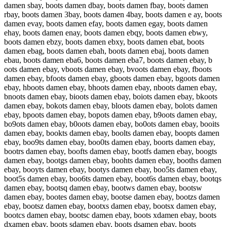
damen sbay, boots damen dbay, boots damen fbay, boots damen
rbay, boots damen 3bay, boots damen 4bay, boots damen e ay, boots
damen evay, boots damen efay, boots damen egay, boots damen
ehay, boots damen enay, boots damen ebqy, boots damen ebwy,
boots damen ebzy, boots damen ebxy, boots damen ebat, boots
damen ebag, boots damen ebah, boots damen ebaj, boots damen
ebau, boots damen eba6, boots damen eba7, boots damen ebay, b
oots damen ebay, vboots damen ebay, bvoots damen ebay, fboots
damen ebay, bfoots damen ebay, gboots damen ebay, bgoots damen
ebay, hboots damen ebay, bhoots damen ebay, nboots damen ebay,
bnoots damen ebay, bioots damen ebay, boiots damen ebay, bkoots
damen ebay, bokots damen ebay, bloots damen ebay, bolots damen
ebay, bpoots damen ebay, bopots damen ebay, b9oots damen ebay,
bo9ots damen ebay, b0oots damen ebay, bo0ots damen ebay, booits
damen ebay, bookts damen ebay, boolts damen ebay, boopts damen
ebay, boo9ts damen ebay, boo0ts damen ebay, boorts damen ebay,
bootrs damen ebay, boofts damen ebay, bootfs damen ebay, boogts
damen ebay, bootgs damen ebay, boohts damen ebay, booths damen
ebay, booyts damen ebay, bootys damen ebay, boo5ts damen ebay,
boot5s damen ebay, boo6ts damen ebay, boot6s damen ebay, bootqs
damen ebay, bootsq damen ebay, bootws damen ebay, bootsw
damen ebay, bootes damen ebay, bootse damen ebay, bootzs damen
ebay, bootsz damen ebay, bootxs damen ebay, bootsx damen ebay,
bootcs damen ebay, bootsc damen ebay, boots xdamen ebay, boots
dxamen ebay, boots sdamen ebay, boots dsamen ebay, boots