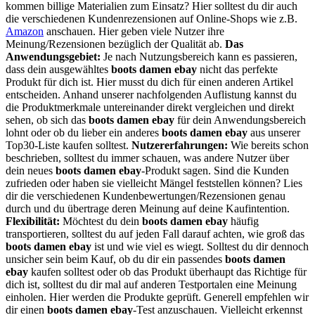
kommen billige Materialien zum Einsatz? Hier solltest du dir auch
die verschiedenen Kundenrezensionen auf Online-Shops wie z.B.
Amazon
anschauen. Hier geben viele Nutzer ihre
Meinung/Rezensionen bezüglich der Qualität ab.
Das
Anwendungsgebiet:
Je nach Nutzungsbereich kann es passieren,
dass dein ausgewähltes
boots damen ebay
nicht das perfekte
Produkt für dich ist. Hier musst du dich für einen anderen Artikel
entscheiden. Anhand unserer nachfolgenden Auflistung kannst du
die Produktmerkmale untereinander direkt vergleichen und direkt
sehen, ob sich das
boots damen ebay
für dein Anwendungsbereich
lohnt oder ob du lieber ein anderes
boots damen ebay
aus unserer
Top30-Liste kaufen solltest.
Nutzererfahrungen:
Wie bereits schon
beschrieben, solltest du immer schauen, was andere Nutzer über
dein neues
boots damen ebay
-Produkt sagen. Sind die Kunden
zufrieden oder haben sie vielleicht Mängel feststellen können? Lies
dir die verschiedenen Kundenbewertungen/Rezensionen genau
durch und du übertrage deren Meinung auf deine Kaufintention.
Flexibilität:
Möchtest du dein
boots damen ebay
häufig
transportieren, solltest du auf jeden Fall darauf achten, wie groß das
boots damen ebay
ist und wie viel es wiegt. Solltest du dir dennoch
unsicher sein beim Kauf, ob du dir ein passendes
boots damen
ebay
kaufen solltest oder ob das Produkt überhaupt das Richtige für
dich ist, solltest du dir mal auf anderen Testportalen eine Meinung
einholen. Hier werden die Produkte geprüft. Generell empfehlen wir
dir einen
boots damen ebay
-Test anzuschauen. Vielleicht erkennst