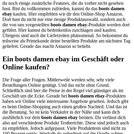
du noch einige zusätzliche Features, die du vorher nicht gesehen
hast. Bist du vollkommen zufrieden, kannst du das
boots damen
ebay
kaufen. Hier empfehlen wir dir den Online-Shop Amazon.
Dort hast du nicht nur eine riesige Produktauswahl, sondern auch
die von uns vorgestellten
boots damen ebay
-Produkte werden dort
geführt. Hier kannst du bedenkenlos zuschlagen und kaufen.
Übrigens sind auch die Lieferzeiten phänomenal. So bekommst du
teilweise als Primekunde deine bestellten Produkte am nächsten Tag
geliefert. Gerade das macht Amazon so beliebt.
Ein boots damen ebay im Geschäft oder
Online kaufen?
Die Frage aller Fragen. Mittlerweile werden sehr, sehr viele
Bestellungen Online getätigt. Und das nicht ohne Grund.
Schließlich sind hier die Preise in der Regel viel günstiger als im
Geschäft um die Ecke. Gerade bei
boots damen ebay
-Produkten
haben wir Online viele interessante Angebote gesehen. Jedoch gibt
es beim Online-Shopping auch einen großen Nachteil. Und das ist
die Beratung. So ist kein Verkäufer in der Nähe und kann dich
ausführlich vor dem
boots damen ebay
beraten. Du verlässt dich
also auf verschiedene Produkt Testberichte. Diese sind jedoch auch
zu empfehlen. Jedoch aufgepasst. Viele Produkttests sind nicht zu
100 Prozent seriös. Weshalb du unbedingt auf die Quelle achten