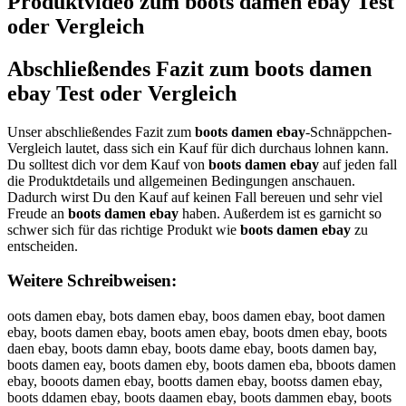
Produktvideo zum
boots damen ebay
Test
oder Vergleich
Abschließendes Fazit zum
boots damen
ebay
Test oder Vergleich
Unser abschließendes Fazit zum
boots damen ebay
-Schnäppchen-
Vergleich lautet, dass sich ein Kauf für dich durchaus lohnen kann.
Du solltest dich vor dem Kauf von
boots damen ebay
auf jeden fall
die Produktdetails und allgemeinen Bedingungen anschauen.
Dadurch wirst Du den Kauf auf keinen Fall bereuen und sehr viel
Freude an
boots damen ebay
haben. Außerdem ist es garnicht so
schwer sich für das richtige Produkt wie
boots damen ebay
zu
entscheiden.
Weitere Schreibweisen:
oots damen ebay, bots damen ebay, boos damen ebay, boot damen
ebay, boots damen ebay, boots amen ebay, boots dmen ebay, boots
daen ebay, boots damn ebay, boots dame ebay, boots damen bay,
boots damen eay, boots damen eby, boots damen eba, bboots damen
ebay, booots damen ebay, bootts damen ebay, bootss damen ebay,
boots ddamen ebay, boots daamen ebay, boots dammen ebay, boots