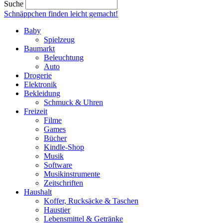
Suche
Schnäppchen finden
leicht gemacht!
Baby
Spielzeug
Baumarkt
Beleuchtung
Auto
Drogerie
Elektronik
Bekleidung
Schmuck & Uhren
Freizeit
Filme
Games
Bücher
Kindle-Shop
Musik
Software
Musikinstrumente
Zeitschriften
Haushalt
Koffer, Rucksäcke & Taschen
Haustier
Lebensmittel & Getränke