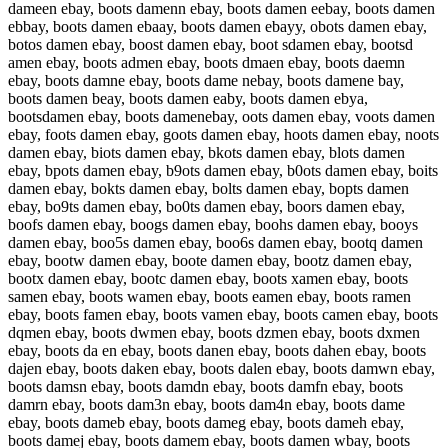
dameen ebay, boots damenn ebay, boots damen eebay, boots damen
ebbay, boots damen ebaay, boots damen ebayy, obots damen ebay,
botos damen ebay, boost damen ebay, boot sdamen ebay, bootsd
amen ebay, boots admen ebay, boots dmaen ebay, boots daemn
ebay, boots damne ebay, boots dame nebay, boots damene bay,
boots damen beay, boots damen eaby, boots damen ebya,
bootsdamen ebay, boots damenebay, oots damen ebay, voots damen
ebay, foots damen ebay, goots damen ebay, hoots damen ebay, noots
damen ebay, biots damen ebay, bkots damen ebay, blots damen
ebay, bpots damen ebay, b9ots damen ebay, b0ots damen ebay, boits
damen ebay, bokts damen ebay, bolts damen ebay, bopts damen
ebay, bo9ts damen ebay, bo0ts damen ebay, boors damen ebay,
boofs damen ebay, boogs damen ebay, boohs damen ebay, booys
damen ebay, boo5s damen ebay, boo6s damen ebay, bootq damen
ebay, bootw damen ebay, boote damen ebay, bootz damen ebay,
bootx damen ebay, bootc damen ebay, boots xamen ebay, boots
samen ebay, boots wamen ebay, boots eamen ebay, boots ramen
ebay, boots famen ebay, boots vamen ebay, boots camen ebay, boots
dqmen ebay, boots dwmen ebay, boots dzmen ebay, boots dxmen
ebay, boots da en ebay, boots danen ebay, boots dahen ebay, boots
dajen ebay, boots daken ebay, boots dalen ebay, boots damwn ebay,
boots damsn ebay, boots damdn ebay, boots damfn ebay, boots
damrn ebay, boots dam3n ebay, boots dam4n ebay, boots dame
ebay, boots dameb ebay, boots dameg ebay, boots dameh ebay,
boots damej ebay, boots damem ebay, boots damen wbay, boots