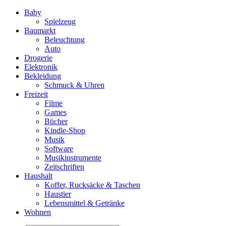
Baby
Spielzeug
Baumarkt
Beleuchtung
Auto
Drogerie
Elektronik
Bekleidung
Schmuck & Uhren
Freizeit
Filme
Games
Bücher
Kindle-Shop
Musik
Software
Musikinstrumente
Zeitschriften
Haushalt
Koffer, Rucksäcke & Taschen
Haustier
Lebensmittel & Getränke
Wohnen