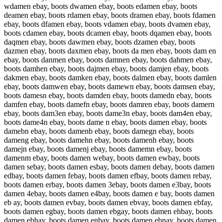
wdamen ebay, boots dwamen ebay, boots edamen ebay, boots
deamen ebay, boots rdamen ebay, boots dramen ebay, boots fdamen
ebay, boots dfamen ebay, boots vdamen ebay, boots dvamen ebay,
boots cdamen ebay, boots dcamen ebay, boots dqamen ebay, boots
daqmen ebay, boots dawmen ebay, boots dzamen ebay, boots
dazmen ebay, boots daxmen ebay, boots da men ebay, boots dam en
ebay, boots danmen ebay, boots damnen ebay, boots dahmen ebay,
boots damhen ebay, boots dajmen ebay, boots damjen ebay, boots
dakmen ebay, boots damken ebay, boots dalmen ebay, boots damlen
ebay, boots damwen ebay, boots damewn ebay, boots damsen ebay,
boots damesn ebay, boots damden ebay, boots damedn ebay, boots
damfen ebay, boots damefn ebay, boots damren ebay, boots damern
ebay, boots dam3en ebay, boots dame3n ebay, boots dam4en ebay,
boots dame4n ebay, boots dame n ebay, boots damen ebay, boots
damebn ebay, boots damenb ebay, boots damegn ebay, boots
dameng ebay, boots damehn ebay, boots damenh ebay, boots
damejn ebay, boots damenj ebay, boots damemn ebay, boots
damenm ebay, boots damen webay, boots damen ewbay, boots
damen sebay, boots damen esbay, boots damen debay, boots damen
edbay, boots damen febay, boots damen efbay, boots damen rebay,
boots damen erbay, boots damen 3ebay, boots damen e3bay, boots
damen 4ebay, boots damen e4bay, boots damen e bay, boots damen
eb ay, boots damen evbay, boots damen ebvay, boots damen ebfay,
boots damen egbay, boots damen ebgay, boots damen ehbay, boots
damen ebhay, boots damen enbay, boots damen ebnay, boots damen