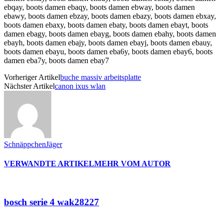
ebqay, boots damen ebaqy, boots damen ebway, boots damen
ebawy, boots damen ebzay, boots damen ebazy, boots damen ebxay,
boots damen ebaxy, boots damen ebaty, boots damen ebayt, boots
damen ebagy, boots damen ebayg, boots damen ebahy, boots damen
ebayh, boots damen ebajy, boots damen ebayj, boots damen ebauy,
boots damen ebayu, boots damen eba6y, boots damen ebay6, boots
damen eba7y, boots damen ebay7
Vorheriger Artikel
buche massiv arbeitsplatte
Nächster Artikel
canon ixus wlan
SchnäppchenJäger
VERWANDTE ARTIKEL
MEHR VOM AUTOR
bosch serie 4 wak28227