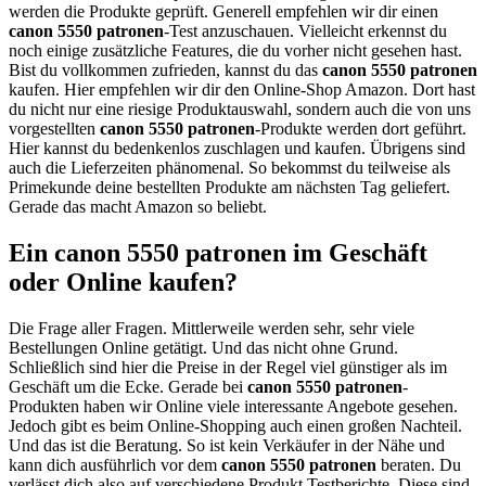
werden die Produkte geprüft. Generell empfehlen wir dir einen
canon 5550 patronen
-Test anzuschauen. Vielleicht erkennst du
noch einige zusätzliche Features, die du vorher nicht gesehen hast.
Bist du vollkommen zufrieden, kannst du das
canon 5550 patronen
kaufen. Hier empfehlen wir dir den Online-Shop Amazon. Dort hast
du nicht nur eine riesige Produktauswahl, sondern auch die von uns
vorgestellten
canon 5550 patronen
-Produkte werden dort geführt.
Hier kannst du bedenkenlos zuschlagen und kaufen. Übrigens sind
auch die Lieferzeiten phänomenal. So bekommst du teilweise als
Primekunde deine bestellten Produkte am nächsten Tag geliefert.
Gerade das macht Amazon so beliebt.
Ein canon 5550 patronen im Geschäft
oder Online kaufen?
Die Frage aller Fragen. Mittlerweile werden sehr, sehr viele
Bestellungen Online getätigt. Und das nicht ohne Grund.
Schließlich sind hier die Preise in der Regel viel günstiger als im
Geschäft um die Ecke. Gerade bei
canon 5550 patronen
-
Produkten haben wir Online viele interessante Angebote gesehen.
Jedoch gibt es beim Online-Shopping auch einen großen Nachteil.
Und das ist die Beratung. So ist kein Verkäufer in der Nähe und
kann dich ausführlich vor dem
canon 5550 patronen
beraten. Du
verlässt dich also auf verschiedene Produkt Testberichte. Diese sind