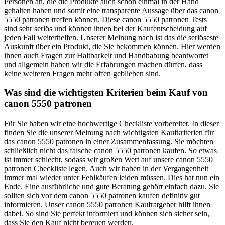
Personen an, die die Produkte auch schon einmal in der Hand
gehalten haben und somit eine transparente Aussage über das canon
5550 patronen treffen können. Diese canon 5550 patronen Tests
sind sehr seriös und können ihnen bei der Kaufentscheidung auf
jeden Fall weiterhelfen. Unserer Meinung nach ist das die seriöseste
Auskunft über ein Produkt, die Sie bekommen können. Hier werden
ihnen auch Fragen zur Haltbarkeit und Handhabung beantwortet
und allgemein haben wir die Erfahrungen machen dürfen, dass
keine weiteren Fragen mehr offen geblieben sind.
Was sind die wichtigsten Kriterien beim Kauf von
canon 5550 patronen
Für Sie haben wir eine hochwertige Checkliste vorbereitet. In dieser
finden Sie die unserer Meinung nach wichtigsten Kaufkriterien für
das canon 5550 patronen in einer Zusammenfassung. Sie möchten
schließlich nicht das falsche canon 5550 patronen kaufen. So etwas
ist immer schlecht, sodass wir großen Wert auf unsere canon 5550
patronen Checkliste legen. Auch wir haben in der Vergangenheit
immer mal wieder unter Fehlkäufen leiden müssen. Dies hat nun ein
Ende. Eine ausführliche und gute Beratung gehört einfach dazu. Sie
sollten sich vor dem canon 5550 patronen kaufen definitiv gut
informieren. Unser canon 5550 patronen Kaufratgeber hilft ihnen
dabei. So sind Sie perfekt informiert und können sich sicher sein,
dass Sie den Kauf nicht bereuen werden.