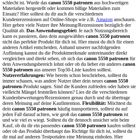
schlecht ist. Wurde das
canon 5550 patronen
aus hochwertigen
Materialien hergestellt oder kommen billige Materialien zum
Einsatz? Hier solltest du dir auch die verschiedenen
Kundenrezensionen auf Online-Shops wie z.B.
Amazon
anschauen.
Hier geben viele Nutzer ihre Meinung/Rezensionen bezüglich der
Qualität ab.
Das Anwendungsgebiet:
Je nach Nutzungsbereich
kann es passieren, dass dein ausgewähltes
canon 5550 patronen
nicht das perfekte Produkt für dich ist. Hier musst du dich für einen
anderen Artikel entscheiden. Anhand unserer nachfolgenden
Auflistung kannst du die Produktmerkmale untereinander direkt
vergleichen und direkt sehen, ob sich das
canon 5550 patronen
für
dein Anwendungsbereich lohnt oder ob du lieber ein anderes
canon
5550 patronen
aus unserer Top30-Liste kaufen solltest.
Nutzererfahrungen:
Wie bereits schon beschrieben, solltest du
immer schauen, was andere Nutzer über dein neues
canon 5550
patronen
-Produkt sagen. Sind die Kunden zufrieden oder haben sie
vielleicht Mängel feststellen können? Lies dir die verschiedenen
Kundenbewertungen/Rezensionen genau durch und du übertrage
deren Meinung auf deine Kaufintention.
Flexibilität:
Möchtest du
dein
canon 5550 patronen
häufig transportieren, solltest du auf
jeden Fall darauf achten, wie groß das
canon 5550 patronen
ist
und wie viel es wiegt. Solltest du dir dennoch unsicher sein beim
Kauf, ob du dir ein passendes
canon 5550 patronen
kaufen solltest
oder ob das Produkt überhaupt das Richtige für dich ist, solltest du
dir mal auf anderen Testportalen eine Meinung einholen. Hier