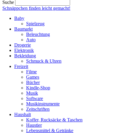
Suche
Schnäppchen finden
leicht gemacht!
Baby
Spielzeug
Baumarkt
Beleuchtung
Auto
Drogerie
Elektronik
Bekleidung
Schmuck & Uhren
Freizeit
Filme
Games
Bücher
Kindle-Shop
Musik
Software
Musikinstrumente
Zeitschriften
Haushalt
Koffer, Rucksäcke & Taschen
Haustier
Lebensmittel & Getränke