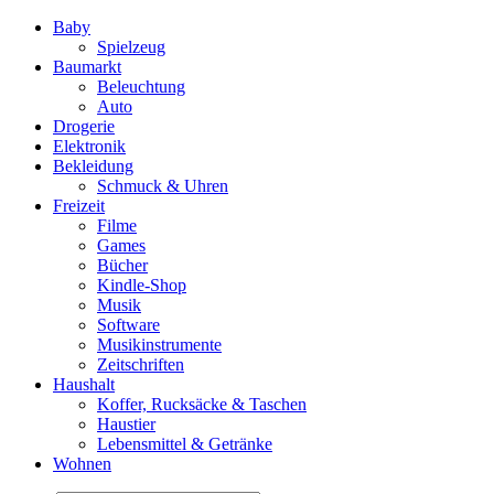
Baby
Spielzeug
Baumarkt
Beleuchtung
Auto
Drogerie
Elektronik
Bekleidung
Schmuck & Uhren
Freizeit
Filme
Games
Bücher
Kindle-Shop
Musik
Software
Musikinstrumente
Zeitschriften
Haushalt
Koffer, Rucksäcke & Taschen
Haustier
Lebensmittel & Getränke
Wohnen