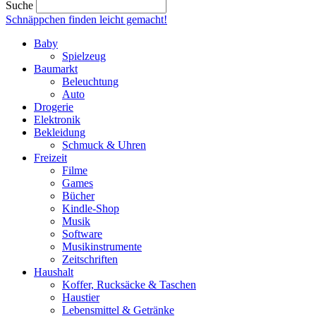
Suche
Schnäppchen finden
leicht gemacht!
Baby
Spielzeug
Baumarkt
Beleuchtung
Auto
Drogerie
Elektronik
Bekleidung
Schmuck & Uhren
Freizeit
Filme
Games
Bücher
Kindle-Shop
Musik
Software
Musikinstrumente
Zeitschriften
Haushalt
Koffer, Rucksäcke & Taschen
Haustier
Lebensmittel & Getränke