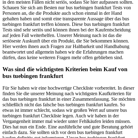
in den meisten Fällen nicht seriös, sodass Sie hier aufpassen sollten.
Schauen Sie sich am Besten nur bus tuebingen frankfurt Tests von
Personen an, die die Produkte auch schon einmal in der Hand
gehalten haben und somit eine transparente Aussage über das bus
tuebingen frankfurt treffen können. Diese bus tuebingen frankfurt
Tests sind sehr seriös und können ihnen bei der Kaufentscheidung
auf jeden Fall weiterhelfen. Unserer Meinung nach ist das die
seriöseste Auskunft über ein Produkt, die Sie bekommen können.
Hier werden ihnen auch Fragen zur Haltbarkeit und Handhabung
beantwortet und allgemein haben wir die Erfahrungen machen
dürfen, dass keine weiteren Fragen mehr offen geblieben sind.
Was sind die wichtigsten Kriterien beim Kauf von
bus tuebingen frankfurt
Für Sie haben wir eine hochwertige Checkliste vorbereitet. In dieser
finden Sie die unserer Meinung nach wichtigsten Kaufkriterien für
das bus tuebingen frankfurt in einer Zusammenfassung. Sie möchten
schließlich nicht das falsche bus tuebingen frankfurt kaufen. So
etwas ist immer schlecht, sodass wir großen Wert auf unsere bus
tuebingen frankfurt Checkliste legen. Auch wir haben in der
Vergangenheit immer mal wieder unter Fehlkäufen leiden müssen.
Dies hat nun ein Ende. Eine ausführliche und gute Beratung gehört
einfach dazu. Sie sollten sich vor dem bus tuebingen frankfurt
kaufen definitiv gut informieren. Unser bus tuebingen frankfurt