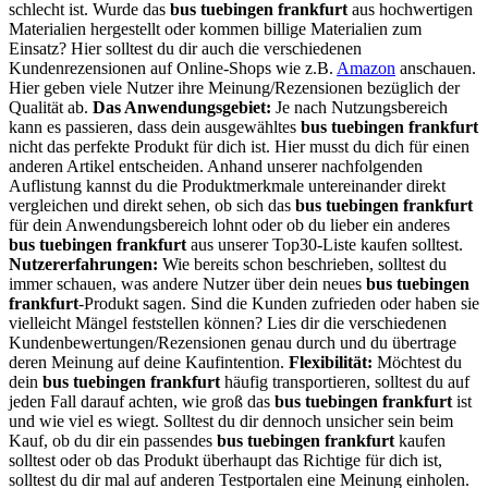
schlecht ist. Wurde das
bus tuebingen frankfurt
aus hochwertigen
Materialien hergestellt oder kommen billige Materialien zum
Einsatz? Hier solltest du dir auch die verschiedenen
Kundenrezensionen auf Online-Shops wie z.B.
Amazon
anschauen.
Hier geben viele Nutzer ihre Meinung/Rezensionen bezüglich der
Qualität ab.
Das Anwendungsgebiet:
Je nach Nutzungsbereich
kann es passieren, dass dein ausgewähltes
bus tuebingen frankfurt
nicht das perfekte Produkt für dich ist. Hier musst du dich für einen
anderen Artikel entscheiden. Anhand unserer nachfolgenden
Auflistung kannst du die Produktmerkmale untereinander direkt
vergleichen und direkt sehen, ob sich das
bus tuebingen frankfurt
für dein Anwendungsbereich lohnt oder ob du lieber ein anderes
bus tuebingen frankfurt
aus unserer Top30-Liste kaufen solltest.
Nutzererfahrungen:
Wie bereits schon beschrieben, solltest du
immer schauen, was andere Nutzer über dein neues
bus tuebingen
frankfurt
-Produkt sagen. Sind die Kunden zufrieden oder haben sie
vielleicht Mängel feststellen können? Lies dir die verschiedenen
Kundenbewertungen/Rezensionen genau durch und du übertrage
deren Meinung auf deine Kaufintention.
Flexibilität:
Möchtest du
dein
bus tuebingen frankfurt
häufig transportieren, solltest du auf
jeden Fall darauf achten, wie groß das
bus tuebingen frankfurt
ist
und wie viel es wiegt. Solltest du dir dennoch unsicher sein beim
Kauf, ob du dir ein passendes
bus tuebingen frankfurt
kaufen
solltest oder ob das Produkt überhaupt das Richtige für dich ist,
solltest du dir mal auf anderen Testportalen eine Meinung einholen.