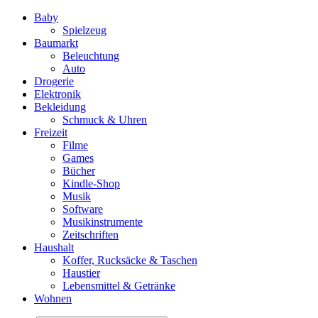
Baby
Spielzeug
Baumarkt
Beleuchtung
Auto
Drogerie
Elektronik
Bekleidung
Schmuck & Uhren
Freizeit
Filme
Games
Bücher
Kindle-Shop
Musik
Software
Musikinstrumente
Zeitschriften
Haushalt
Koffer, Rucksäcke & Taschen
Haustier
Lebensmittel & Getränke
Wohnen