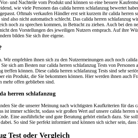
e Vor- und Nachteile vom Produkt und können so eine bessere Kaufents
scheidend, wie viele Personen das calida herren schlafanzug bewertet h
aufgepasst. Oftmals verkaufen Händler erst seit kurzem ihr calida herr
ind also nicht automatisch schlecht. Das calida herren schlafanzug wi
r gleich noch zu sprechen kommen, in Betracht zu ziehen. Auch bei den 
 nicht den Vorstellungen des jeweiligen Nutzers entsprach. Auf ihre Wüns
ndern bilden Sie sich ihre eigene.
?
uen. Wir empfehlen ihnen sich zu den Nutzermeinungen auch noch calida 
en Sie sich am Besten nur calida herren schlafanzug Tests von Personen
ug treffen können. Diese calida herren schlafanzug Tests sind sehr seri
 über ein Produkt, die Sie bekommen können. Hier werden ihnen auch 
n mehr offen geblieben sind.
ida herren schlafanzug
 finden Sie die unserer Meinung nach wichtigsten Kaufkriterien für das
was ist immer schlecht, sodass wir großen Wert auf unsere calida herre
de. Eine ausführliche und gute Beratung gehört einfach dazu. Sie sollt
 dabei. So sind Sie perfekt informiert und können sich sicher sein, das
ug
Test oder Vergleich