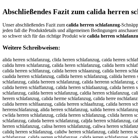
Abschließendes Fazit zum
calida herren s
Unser abschließendes Fazit zum
calida herren schlafanzug
-Schnäppc
jeden fall die Produktdetails und allgemeinen Bedingungen anschaue
so schwer sich für das richtige Produkt wie
calida herren schlafanz
Weitere Schreibweisen:
alida herren schlafanzug, clida herren schlafanzug, caida herren schlafanzug, calda herren schlafanzug, calia herren schlafanzug, calid herren schlafanzug, calida herren schlafanzug, calida erren schlafanzug, calida hrren schlafanzug, calida heren schlafanzug, calida herrn schlafanzug, calida herre schlafanzug, calida herren chlafanzug, calida herren shlafanzug, calida herren sclafanzug, calida herren schafanzug, calida herren schlfanzug, calida herren schlaanzug, calida herren schlafnzug, calida herren schlafazug, calida herren schlafanug, calida herren schlafanzg, calida herren schlafanzu, ccalida herren schlafanzug, caalida herren schlafanzug, callida herren schlafanzug, caliida herren schlafanzug, calidda herren schlafanzug, calidaa herren schlafanzug, calida hherren schlafanzug, calida heerren schlafanzug, calida herrren schlafanzug, calida herreen schlafanzug, calida herrenn schlafanzug, calida herren sschlafanzug, calida herren scchlafanzug, calida herren schhlafanzug, calida herren schllafanzug, calida herren schlaafanzug, calida herren schlaffanzug, calida herren schlafaanzug, calida herren schlafannzug, calida herren schlafanzzug, calida herren schlafanzuug, calida herren schlafanzugg, aclida herren schlafanzug, claida herren schlafanzug, cailda herren schlafanzug, caldia herren schlafanzug, caliad herren schlafanzug, calid aherren schlafanzug, calidah erren schlafanzug, calida ehrren schlafanzug, calida hreren schlafanzug, calida herern schlafanzug, calida herrne schlafanzug, calida herre nschlafanzug, calida herrens chlafanzug, calida herren cshlafanzug, calida herren shclafanzug, calida herren sclhafanzug, calida herren schalfanzug, calida herren schlfaanzug, calida herren schlaafnzug, calida herren schlafnazug, calida herren schlafaznug, calida herren schlafanuzg, calida herren schlafanzgu, calidaherren schlafanzug, calida herrenschlafanzug, alida herren schlafanzug, xalida herren schlafanzug, salida herren schlafanzug, dalida herren schlafanzug, falida herren schlafanzug, valida herren schlafanzug, cqlida herren schlafanzug, cwlida herren schlafanzug, czlida herren schlafanzug, cxlida herren schlafanzug, capida herren schlafanzug, caoida herren schlafanzug, caiida herren schlafanzug, cakida herren schlafanzug, camida herren schlafanzug, caluda herren schlafanzug, caljda herren schlafanzug, calkda herren schlafanzug, callda herren schlafanzug, caloda herren schlafanzug, cal8da herren schlafanzug, cal9da herren schlafanzug, calixa herren schlafanzug, calisa herren schlafanzug, caliwa herren schlafanzug, caliea herren schlafanzug, calira herren schlafanzug, califa herren schlafanzug, caliva herren schlafanzug, calica herren schlafanzug, calidq herren schlafanzug, calidw herren schlafanzug, calidz herren schlafanzug, calidx herren schlafanzug, calida berren schlafanzug, calida gerren schlafanzug, calida terren schlafanzug, calida yerren schlafanzug, calida uerren schlafanzug, calida jerren schlafanzug, calida merren schlafanzug, calida nerren schlafanzug, calida hwrren schlafanzug, calida hsrren schlafanzug, calida hdrren schlafanzug, calida hfrren schlafanzug, calida hrrren schlafanzug, calida h3rren schlafanzug, calida h4rren schlafanzug, calida heeren schlafanzug, calida hedren schlafanzug, calida hefren schlafanzug, calida hegren schlafanzug, calida hetren schlafanzug, calida he4ren schlafanzug, calida he5ren schlafanz