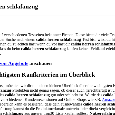
ren schlafanzug
auf verschiedenen Testseiten bekannter Firmen. Diese bietet dir viele 
 der Suche nach einem
calida herren schlafanzug
-Test bist, wirst du
rien du zu achten hast wenn du vor hast dir
calida herren schlafanzu
 dass du beim
calida herren schlafanzug
kaufen keinen Fehlkauf erlei
.
on-Angebote
anschauen
chtigsten Kaufkriterien im Überblick
ust, möchten wir dir nun einen kleinen Überblick über die wichtigsten K
afanzug
-Produkten nicht genau sagen, ob dieser auch gerechtfertigt ist 
des
calida herren schlafanzug
gut oder schlecht ist. Wurde das
calida
die verschiedenen Kundenrezensionen auf Online-Shops wie z.B.
Amazo
bereich kann es passieren, dass dein ausgewähltes
calida herren sch
listung kannst du die Produktmerkmale untereinander direkt vergleiche
en schlafanzug
aus unserer Top30-Liste kaufen solltest.
Nutzererfahru