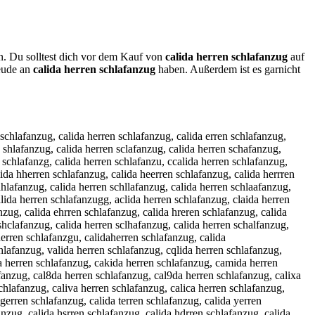
nn. Du solltest dich vor dem Kauf von
calida herren schlafanzug
auf
reude an
calida herren schlafanzug
haben. Außerdem ist es garnicht
n schlafanzug, calidsa herren schlafanzug, caliwda herren schlafanzug, calidwa herren schlafanzug, calieda herren schlafanzug, calidea herren schlafanzug, calirda herren schlafanzug, calidra herren schlafanzug, califda herren schlafanzug, calidfa herren schlafanzug, calivda herren schlafanzug, calidva herren schlafanzug, calicda herren schlafanzug, calidca herren schlafanzug, calidqa herren schlafanzug, calidaq herren schlafanzug, calidaw herren schlafanzug, calidza herren schlafanzug, calidaz herren schlafanzug, calidax herren schlafanzug, calida bherren schlafanzug, calida hberren schlafanzug, calida gherren schlafanzug, calida hgerren schlafanzug, calida therren schlafanzug, calida hterren schlafanzug, calida yherren schlafanzug, calida hyerren schlafanzug, calida uherren schlafanzug, calida huerren schlafanzug, calida jherren schlafanzug, calida hjerren schlafanzug, calida mherren schlafanzug, calida hmerren schlafanzug, calida nherren schlafanzug, calida hnerren schlafanzug, calida hwerren schlafanzug, calida hewrren schlafanzug, calida hserren schlafanzug, calida hesrren schlafanzug, calida hderren schlafanzug, calida hedrren schlafanzug, calida hferren schlafanzug, calida hefrren schlafanzug, calida hrerren schlafanzug, calida h3erren schlafanzug, calida he3rren schlafanzug, calida h4erren schlafanzug, calida he4rren schlafanzug, calida hereren schlafanzug, calida herdren schlafanzug, calida herfren schlafanzug, calida hegrren schlafanzug, calida hergren schlafanzug, calida hetrren schlafanzug, calida hertren schlafanzug, calida her4ren schlafanzug, calida he5rren schlafanzug, calida her5ren schlafanzug, calida herrden schlafanzug, calida herrfen schlafanzug, calida herrgen schlafanzug, calida herrten schlafanzug, calida herr4en schlafanzug, calida herr5en schlafanzug, calida herrwen schlafanzug, calida herrewn schlafanzug, calida herrsen schlafanzug, calida herresn schlafanzug, calida herredn schlafanzug, calida herrefn schlafanzug, calida herrern schlafanzug, calida herr3en schlafanzug, calida herre3n schlafanzug, calida herre4n schlafanzug, calida herre n schlafanzug, calida herren schlafanzug, calida herrebn schlafanzug, calida herrenb schlafanzug, calida herregn schlafanzug, calida herreng schlafanzug, calida herrehn schlafanzug, calida herrenh schlafanzug, calida herrejn schlafanzug, calida herrenj schlafanzug, calida herremn schlafanzug, calida herrenm schlafanzug, calida herren qschlafanzug, calida herren sqchlafanzug, calida herren wschlafanzug, calida herren swchlafanzug, calida herren eschlafanzug, calida herren sechlafanzug, calida herren zschlafanzug, calida herren szchlafanzug, calida herren xschlafanzug, calida herren sxchlafanzug, calida herren cschlafanzug, calida herren s chlafanzug, calida herren sc hlafanzug, calida herren scxhlafanzug, calida herren scshlafanzug, calida herren sdchlafanzug, calida herren scdhlafanzug, calida herren sfchlafanzug, calida herren scfhlafanzug, calida herren svchlafanzug, calida herren scvhlafanzug, calida herren scbhlafanzug, calida herren schblafanzug, calida herren scghlafanzug, calida herren schglafanzug, calida herren scthla