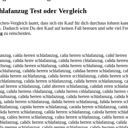
chlafanzug
Test oder Vergleich
hen-Vergleich lautet, dass sich ein Kauf für dich durchaus lohnen ka
n. Dadurch wirst Du den Kauf auf keinen Fall bereuen und sehr viel F
ug
zu entscheiden.
ug, calida hereen schlafanzug, calida herden schlafanzug, calida herfen schlafanzug, calida hergen schlafanzug, calida herten schlafanzug, calida her4en schlafanzug, calida her5en schlafanzug, calida herrwn schlafanzug, calida herrsn schlafanzug, calida herrdn schlafanzug, calida herrfn schlafanzug, calida herrrn schlafanzug, calida herr3n schlafanzug, calida herr4n schlafanzug, calida herre schlafanzug, calida herreb schlafanzug, calida herreg schlafanzug, calida herreh schlafanzug, calida herrej schlafanzug, calida herrem schlafanzug, calida herren qchlafanzug, calida herren wchlafanzug, calida herren echlafanzug, calida herren zchlafanzug, calida herren xchlafanzug, calida herren cchlafanzug, calida herren s hlafanzug, calida herren sxhlafanzug, calida herren sshlafanzug, calida herren sdhlafanzug, calida herren sfhlafanzug, calida herren svhlafanzug, calida herren scblafanzug, calida herren scglafanzug, calida herren sctlafanzug, calida herren scylafanzug, calida herren sculafanzug, calida herren scjlafanzug, calida herren scmlafanzug, calida herren scnlafanzug, calida herren schpafanzug, calida herren schoafanzug, calida herren schiafanzug, calida herren schkafanzug, calida herren schmafanzug, calida herren schlqfanzug, calida herren schlwfanzug, calida herren schlzfanzug, calida herren schlxfanzug, calida herren schlacanzug, calida herren schladanzug, calida herren schlaeanzug, calida herren schlaranzug, calida herren schlatanzug, calida herren schlaganzug, calida herren schlabanzug, calida herren schlavanzug, calida herren schlafqnzug, calida herren schlafwnzug, calida herren schlafznzug, calida herren schlafxnzug, calida herren schlafa zug, calida herren schlafabzug, calida herren schlafagzug, calida herren schlafahzug, calida herren schlafajzug, calida herren schlafamzug, calida herren schlafanxug, calida herren schlafansug, calida herren schlafanaug, calida herren schlafanzyg, calida herren schlafanzhg, calida herren schlafanzjg, calida herren schlafanzkg, calida herren schlafanzig, calida herren schlafanz7g, calida herren schlafanz8g, calida herren schlafanzur, calida herren schlafanzuf, calida herren schlafanzuv, calida herren schlafanzut, calida herren schlafanzub, calida herren schlafanzuy, calida herren schlafanzuh, calida herren schlafanzun, calida herren schlafanzug, c alida herren schlafanzug, xcalida herren schlafanzug, cxalida herren schlafanzug, scalida herren schlafanzug, csalida herren schlafanzug, dcalida herren schlafanzug, cdalida herren schlafanzug, fcalida herren schlafanzug, cfalida herren schlafanzug, vcalida herren schlafanzug, cvalida herren schlafanzug, cqalida herren schlafanzug, caqlida herren schlafanzug, cwalida herren schlafanzug, cawlida herren schlafanzug, czalida herren schlafanzug, cazlida herren schlafanzug, caxlida herren schlafanzug, caplida herren schlafanzug, calpida herren schlafanzug, caolida herren schlafanzug, caloida herren schlafanzug, cailida herren schlafanzug, caklida herren schlafanzug, calkida herren schlafanzug, camlida herren schlafanzug, calmida herren schlafanzug, caluida herren schlafanzug, caliuda herren schlafanzug, caljida herren schlafanzug, calijda herren schlafanzug, calikda herren schlafanzug, calilda herren schlafanzug, calioda herren schlafanzug, cal8ida herren schlafanzug, cali8da herren schlafanzug, cal9ida herren schlafanzug, cali9da herren schlafanzug, calixda herren schlafanzug, calidxa herren schlafanzug, calisda herre