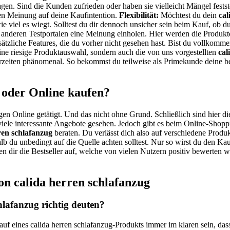
agen. Sind die Kunden zufrieden oder haben sie vielleicht Mängel fests
n Meinung auf deine Kaufintention.
Flexibilität:
Möchtest du dein
cal
ie viel es wiegt. Solltest du dir dennoch unsicher sein beim Kauf, ob d
auf anderen Testportalen eine Meinung einholen. Hier werden die Produk
sätzliche Features, die du vorher nicht gesehen hast. Bist du vollkomm
ne riesige Produktauswahl, sondern auch die von uns vorgestellten
cal
rzeiten phänomenal. So bekommst du teilweise als Primekunde deine be
 oder Online kaufen?
gen Online getätigt. Und das nicht ohne Grund. Schließlich sind hier di
iele interessante Angebote gesehen. Jedoch gibt es beim Online-Shoppi
ren schlafanzug
beraten. Du verlässt dich also auf verschiedene Produ
alb du unbedingt auf die Quelle achten solltest. Nur so wirst du den K
en dir die Bestseller auf, welche von vielen Nutzern positiv bewerten 
on calida herren schlafanzug
lafanzug richtig deuten?
auf eines calida herren schlafanzug-Produkts immer im klaren sein, da