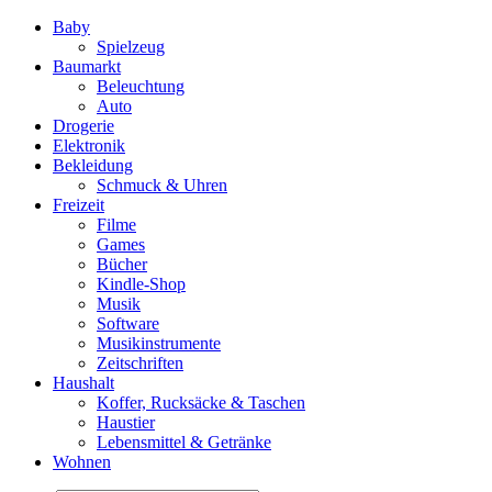
Baby
Spielzeug
Baumarkt
Beleuchtung
Auto
Drogerie
Elektronik
Bekleidung
Schmuck & Uhren
Freizeit
Filme
Games
Bücher
Kindle-Shop
Musik
Software
Musikinstrumente
Zeitschriften
Haushalt
Koffer, Rucksäcke & Taschen
Haustier
Lebensmittel & Getränke
Wohnen