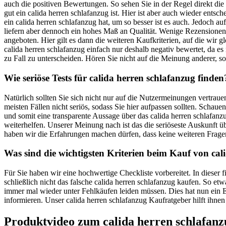
auch die positiven Bewertungen. So sehen Sie in der Regel direkt di
gut ein calida herren schlafanzug ist. Hier ist aber auch wieder ent
ein calida herren schlafanzug hat, um so besser ist es auch. Jedoch 
liefern aber dennoch ein hohes Maß an Qualität. Wenige Rezensionen s
angeboten. Hier gilt es dann die weiteren Kaufkriterien, auf die wi
calida herren schlafanzug einfach nur deshalb negativ bewertet, da es
zu Fall zu unterscheiden. Hören Sie nicht auf die Meinung anderer, so
Wie seriöse Tests für calida herren schlafanzug finden
Natürlich sollten Sie sich nicht nur auf die Nutzermeinungen vertra
meisten Fällen nicht seriös, sodass Sie hier aufpassen sollten. Schau
und somit eine transparente Aussage über das calida herren schlafanz
weiterhelfen. Unserer Meinung nach ist das die seriöseste Auskunft
haben wir die Erfahrungen machen dürfen, dass keine weiteren Frage
Was sind die wichtigsten Kriterien beim Kauf von cal
Für Sie haben wir eine hochwertige Checkliste vorbereitet. In dieser
schließlich nicht das falsche calida herren schlafanzug kaufen. So et
immer mal wieder unter Fehlkäufen leiden müssen. Dies hat nun ein En
informieren. Unser calida herren schlafanzug Kaufratgeber hilft ihnen
Produktvideo zum
calida herren schlafanz