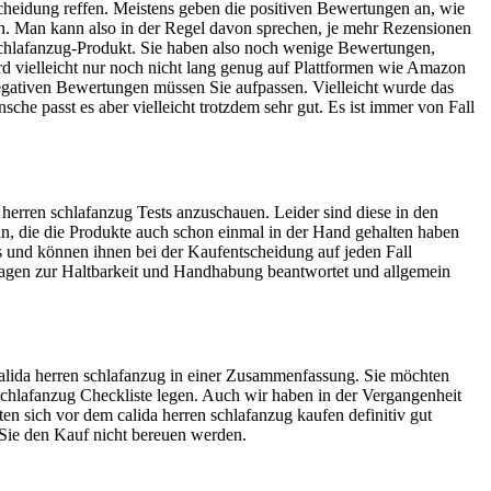
cheidung reffen. Meistens geben die positiven Bewertungen an, wie
aben. Man kann also in der Regel davon sprechen, je mehr Rezensionen
en schlafanzug-Produkt. Sie haben also noch wenige Bewertungen,
rd vielleicht nur noch nicht lang genug auf Plattformen wie Amazon
negativen Bewertungen müssen Sie aufpassen. Vielleicht wurde das
che passt es aber vielleicht trotzdem sehr gut. Es ist immer von Fall
herren schlafanzug Tests anzuschauen. Leider sind diese in den
 an, die die Produkte auch schon einmal in der Hand gehalten haben
ös und können ihnen bei der Kaufentscheidung auf jeden Fall
Fragen zur Haltbarkeit und Handhabung beantwortet und allgemein
 calida herren schlafanzug in einer Zusammenfassung. Sie möchten
n schlafanzug Checkliste legen. Auch wir haben in der Vergangenheit
en sich vor dem calida herren schlafanzug kaufen definitiv gut
s Sie den Kauf nicht bereuen werden.