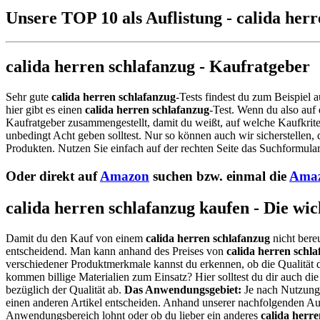
Unsere TOP 10 als Auflistung - calida her
calida herren schlafanzug - Kaufratgeber
Sehr gute
calida herren schlafanzug
-Tests findest du zum Beispiel 
hier gibt es einen
calida herren schlafanzug
-Test. Wenn du also auf
Kaufratgeber zusammengestellt, damit du weißt, auf welche Kaufkrite
unbedingt Acht geben solltest. Nur so können auch wir sicherstellen,
Produkten. Nutzen Sie einfach auf der rechten Seite das Suchformular
Oder direkt auf
Amazon
suchen bzw. einmal die
Amaz
calida herren schlafanzug kaufen - Die wi
Damit du den Kauf von einem
calida herren schlafanzug
nicht bere
entscheidend. Man kann anhand des Preises von
calida herren schl
verschiedener Produktmerkmale kannst du erkennen, ob die Qualität 
kommen billige Materialien zum Einsatz? Hier solltest du dir auch 
bezüglich der Qualität ab.
Das Anwendungsgebiet:
Je nach Nutzungs
einen anderen Artikel entscheiden. Anhand unserer nachfolgenden Auf
Anwendungsbereich lohnt oder ob du lieber ein anderes
calida herr