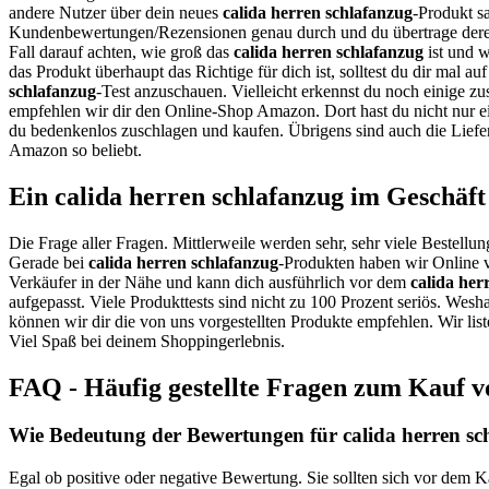
andere Nutzer über dein neues
calida herren schlafanzug
-Produkt s
Kundenbewertungen/Rezensionen genau durch und du übertrage dere
Fall darauf achten, wie groß das
calida herren schlafanzug
ist und w
das Produkt überhaupt das Richtige für dich ist, solltest du dir mal 
schlafanzug
-Test anzuschauen. Vielleicht erkennst du noch einige zu
empfehlen wir dir den Online-Shop Amazon. Dort hast du nicht nur ei
du bedenkenlos zuschlagen und kaufen. Übrigens sind auch die Liefe
Amazon so beliebt.
Ein calida herren schlafanzug im Geschäft
Die Frage aller Fragen. Mittlerweile werden sehr, sehr viele Bestellun
Gerade bei
calida herren schlafanzug
-Produkten haben wir Online v
Verkäufer in der Nähe und kann dich ausführlich vor dem
calida her
aufgepasst. Viele Produkttests sind nicht zu 100 Prozent seriös. Wesh
können wir dir die von uns vorgestellten Produkte empfehlen. Wir list
Viel Spaß bei deinem Shoppingerlebnis.
FAQ - Häufig gestellte Fragen zum Kauf v
Wie Bedeutung der Bewertungen für calida herren sch
Egal ob positive oder negative Bewertung. Sie sollten sich vor dem K