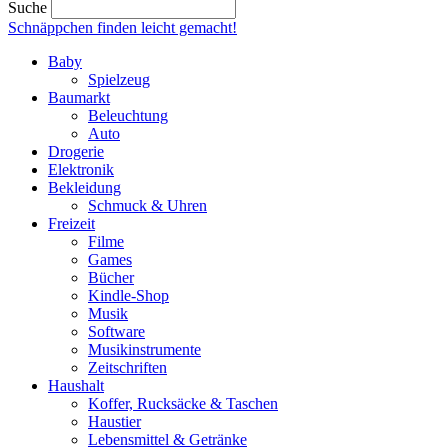
Suche
Schnäppchen finden
leicht gemacht!
Baby
Spielzeug
Baumarkt
Beleuchtung
Auto
Drogerie
Elektronik
Bekleidung
Schmuck & Uhren
Freizeit
Filme
Games
Bücher
Kindle-Shop
Musik
Software
Musikinstrumente
Zeitschriften
Haushalt
Koffer, Rucksäcke & Taschen
Haustier
Lebensmittel & Getränke