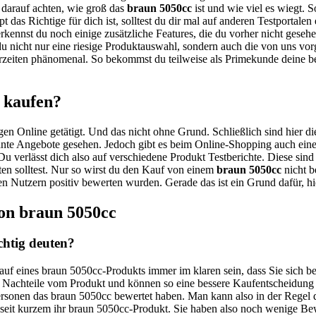
ll darauf achten, wie groß das
braun 5050cc
ist und wie viel es wiegt. S
t das Richtige für dich ist, solltest du dir mal auf anderen Testportal
erkennst du noch einige zusätzliche Features, die du vorher nicht gese
 nicht nur eine riesige Produktauswahl, sondern auch die von uns vor
rzeiten phänomenal. So bekommst du teilweise als Primekunde deine be
 kaufen?
gen Online getätigt. Und das nicht ohne Grund. Schließlich sind hier di
ante Angebote gesehen. Jedoch gibt es beim Online-Shopping auch einen
Du verlässt dich also auf verschiedene Produkt Testberichte. Diese sin
ten solltest. Nur so wirst du den Kauf von einem
braun 5050cc
nicht b
elen Nutzern positiv bewerten wurden. Gerade das ist ein Grund dafür, 
on braun 5050cc
chtig deuten?
Kauf eines braun 5050cc-Produkts immer im klaren sein, dass Sie sich 
d Nachteile vom Produkt und können so eine bessere Kaufentscheidung 
 Personen das braun 5050cc bewertet haben. Man kann also in der Regel
st seit kurzem ihr braun 5050cc-Produkt. Sie haben also noch wenige B