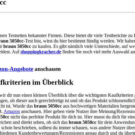
cc
enen Testseiten bekannter Firmen. Diese bietet dir viele Testberichte z
raun 5050cc
-Test bist, wirst du hier bestimmt fündig werden. Wir hab
ir
braun 5050cc
zu kaufen. Es gibt nämlich viele Unterschiede, auf we
eidest. Auf
shoppingkracher.de
finden Sie noch viel mehr Auswahl an 
on-Angebote
anschauen
fkriterien im Überblick
wir dir nun einen kleinen Überblick über die wichtigsten Kaufkriterien
gen, ob dieser auch gerechtfertigt ist und ob das Produkt schlussendlich
cht ist. Wurde das
braun 5050cc
aus hochwertigen Materialien hergestel
B.
Amazon
anschauen. Hier geben viele Nutzer ihre Meinung/Rezension
050cc
nicht das perfekte Produkt für dich ist. Hier musst du dich für e
eichen und direkt sehen, ob sich das
braun 5050cc
für dein Anwendungs
 schon beschrieben, solltest du immer schauen, was andere Nutzer übe
verschiedenen Kundenbewertungen/Rezensionen genau durch und du über