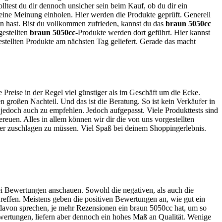
olltest du dir dennoch unsicher sein beim Kauf, ob du dir ein
en eine Meinung einholen. Hier werden die Produkte geprüft. Generell
hen hast. Bist du vollkommen zufrieden, kannst du das
braun 5050cc
gestellten
braun 5050cc
-Produkte werden dort geführt. Hier kannst
stellten Produkte am nächsten Tag geliefert. Gerade das macht
e Preise in der Regel viel günstiger als im Geschäft um die Ecke.
 großen Nachteil. Und das ist die Beratung. So ist kein Verkäufer in
d jedoch auch zu empfehlen. Jedoch aufgepasst. Viele Produkttests sind
ereuen. Alles in allem können wir dir die von uns vorgestellten
hier zuschlagen zu müssen. Viel Spaß bei deinem Shoppingerlebnis.
bei Bewertungen anschauen. Sowohl die negativen, als auch die
reffen. Meistens geben die positiven Bewertungen an, wie gut ein
 davon sprechen, je mehr Rezensionen ein braun 5050cc hat, um so
ewertungen, liefern aber dennoch ein hohes Maß an Qualität. Wenige