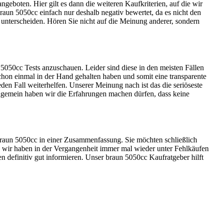
geboten. Hier gilt es dann die weiteren Kaufkriterien, auf die wir
aun 5050cc einfach nur deshalb negativ bewertet, da es nicht den
u unterscheiden. Hören Sie nicht auf die Meinung anderer, sondern
5050cc Tests anzuschauen. Leider sind diese in den meisten Fällen
schon einmal in der Hand gehalten haben und somit eine transparente
en Fall weiterhelfen. Unserer Meinung nach ist das die seriöseste
lgemein haben wir die Erfahrungen machen dürfen, dass keine
s braun 5050cc in einer Zusammenfassung. Sie möchten schließlich
ch wir haben in der Vergangenheit immer mal wieder unter Fehlkäufen
n definitiv gut informieren. Unser braun 5050cc Kaufratgeber hilft