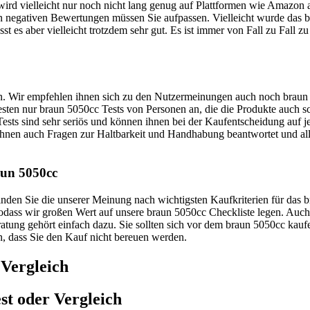
ird vielleicht nur noch nicht lang genug auf Plattformen wie Amazon an
 negativen Bewertungen müssen Sie aufpassen. Vielleicht wurde das br
t es aber vielleicht trotzdem sehr gut. Es ist immer von Fall zu Fall z
uen. Wir empfehlen ihnen sich zu den Nutzermeinungen auch noch braun 
 Besten nur braun 5050cc Tests von Personen an, die die Produkte auch 
ts sind sehr seriös und können ihnen bei der Kaufentscheidung auf jed
hnen auch Fragen zur Haltbarkeit und Handhabung beantwortet und al
aun 5050cc
 finden Sie die unserer Meinung nach wichtigsten Kaufkriterien für da
 sodass wir großen Wert auf unsere braun 5050cc Checkliste legen. Au
atung gehört einfach dazu. Sie sollten sich vor dem braun 5050cc kaufe
in, dass Sie den Kauf nicht bereuen werden.
 Vergleich
st oder Vergleich