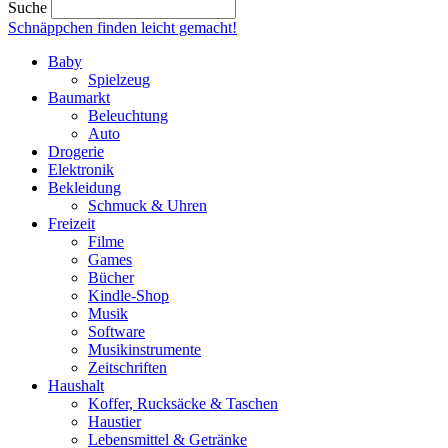
Suche
Schnäppchen finden
leicht gemacht!
Baby
Spielzeug
Baumarkt
Beleuchtung
Auto
Drogerie
Elektronik
Bekleidung
Schmuck & Uhren
Freizeit
Filme
Games
Bücher
Kindle-Shop
Musik
Software
Musikinstrumente
Zeitschriften
Haushalt
Koffer, Rucksäcke & Taschen
Haustier
Lebensmittel & Getränke