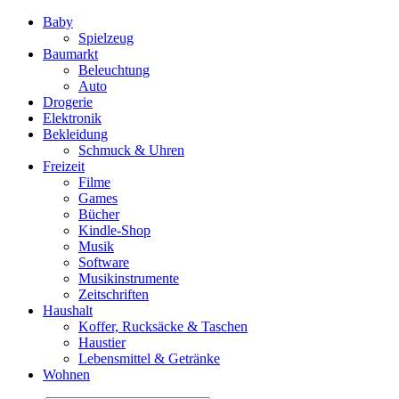
Baby
Spielzeug
Baumarkt
Beleuchtung
Auto
Drogerie
Elektronik
Bekleidung
Schmuck & Uhren
Freizeit
Filme
Games
Bücher
Kindle-Shop
Musik
Software
Musikinstrumente
Zeitschriften
Haushalt
Koffer, Rucksäcke & Taschen
Haustier
Lebensmittel & Getränke
Wohnen