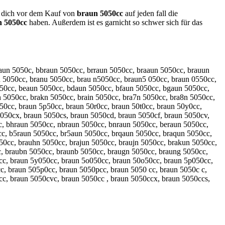
st dich vor dem Kauf von
braun 5050cc
auf jeden fall die
n 5050cc
haben. Außerdem ist es garnicht so schwer sich für das
raun 5050c, bbraun 5050cc, brraun 5050cc, braaun 5050cc, brauun
 5050cc, branu 5050cc, brau n5050cc, braun5 050cc, braun 0550cc,
050cc, beaun 5050cc, bdaun 5050cc, bfaun 5050cc, bgaun 5050cc,
 5050cc, brakn 5050cc, brain 5050cc, bra7n 5050cc, bra8n 5050cc,
50cc, braun 5p50cc, braun 50r0cc, braun 50t0cc, braun 50y0cc,
5050cx, braun 5050cs, braun 5050cd, braun 5050cf, braun 5050cv,
c, bhraun 5050cc, nbraun 5050cc, bnraun 5050cc, beraun 5050cc,
cc, b5raun 5050cc, br5aun 5050cc, brqaun 5050cc, braqun 5050cc,
0cc, brauhn 5050cc, brajun 5050cc, braujn 5050cc, brakun 5050cc,
c, braubn 5050cc, braunb 5050cc, braugn 5050cc, braung 5050cc,
cc, braun 5y050cc, braun 5o050cc, braun 50o50cc, braun 5p050cc,
c, braun 505p0cc, braun 5050pcc, braun 5050 cc, braun 5050c c,
cc, braun 5050cvc, braun 5050cc , braun 5050ccx, braun 5050ccs,