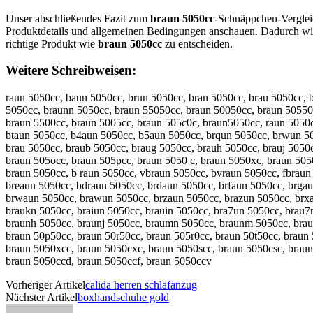
Unser abschließendes Fazit zum
braun 5050cc
-Schnäppchen-Vergleic
Produktdetails und allgemeinen Bedingungen anschauen. Dadurch wir
richtige Produkt wie
braun 5050cc
zu entscheiden.
Weitere Schreibweisen:
raun 5050cc, baun 5050cc, brun 5050cc, bran 5050cc, brau 5050cc, 
5050cc, braunn 5050cc, braun 55050cc, braun 50050cc, braun 50550c
braun 5500cc, braun 5005cc, braun 505c0c, braun5050cc, raun 5050c
btaun 5050cc, b4aun 5050cc, b5aun 5050cc, brqun 5050cc, brwun 505
brau 5050cc, braub 5050cc, braug 5050cc, brauh 5050cc, brauj 5050c
braun 505occ, braun 505pcc, braun 5050 c, braun 5050xc, braun 505
braun 5050cc, b raun 5050cc, vbraun 5050cc, bvraun 5050cc, fbraun
breaun 5050cc, bdraun 5050cc, brdaun 5050cc, brfaun 5050cc, brgau
brwaun 5050cc, brawun 5050cc, brzaun 5050cc, brazun 5050cc, brxa
braukn 5050cc, braiun 5050cc, brauin 5050cc, bra7un 5050cc, brau7
braunh 5050cc, braunj 5050cc, braumn 5050cc, braunm 5050cc, braun
braun 50p50cc, braun 50r50cc, braun 505r0cc, braun 50t50cc, braun
braun 5050xcc, braun 5050cxc, braun 5050scc, braun 5050csc, braun
braun 5050ccd, braun 5050ccf, braun 5050ccv
Vorheriger Artikel
calida herren schlafanzug
Nächster Artikel
boxhandschuhe gold