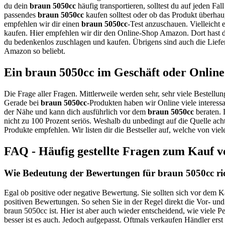
du dein
braun 5050cc
häufig transportieren, solltest du auf jeden Fa
passendes
braun 5050cc
kaufen solltest oder ob das Produkt überhaup
empfehlen wir dir einen
braun 5050cc
-Test anzuschauen. Vielleicht 
kaufen. Hier empfehlen wir dir den Online-Shop Amazon. Dort hast du
du bedenkenlos zuschlagen und kaufen. Übrigens sind auch die Liefe
Amazon so beliebt.
Ein braun 5050cc im Geschäft oder Online
Die Frage aller Fragen. Mittlerweile werden sehr, sehr viele Bestellun
Gerade bei
braun 5050cc
-Produkten haben wir Online viele interess
der Nähe und kann dich ausführlich vor dem
braun 5050cc
beraten. 
nicht zu 100 Prozent seriös. Weshalb du unbedingt auf die Quelle ach
Produkte empfehlen. Wir listen dir die Bestseller auf, welche von vi
FAQ - Häufig gestellte Fragen zum Kauf v
Wie Bedeutung der Bewertungen für braun 5050cc ri
Egal ob positive oder negative Bewertung. Sie sollten sich vor dem 
positiven Bewertungen. So sehen Sie in der Regel direkt die Vor- un
braun 5050cc ist. Hier ist aber auch wieder entscheidend, wie viele
besser ist es auch. Jedoch aufgepasst. Oftmals verkaufen Händler er