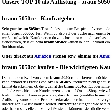
Unsere TOP 10 als Auflistung - braun 5050
braun 5050cc - Kaufratgeber
Sehr gute
braun 5050cc
-Tests findest du zum Beispiel auf verschied
einen
braun 5050cc
-Test. Wenn du also auf der Suche nach einem
b
weißt, auf welche Kaufkriterien du zu achten hast wenn du vor hast d
sicherstellen, dass du beim
braun 5050cc
kaufen keinen Fehlkauf erl
Suchformular.
Oder direkt auf
Amazon
suchen bzw. einmal die
Amaz
braun 5050cc kaufen - Die wichtigsten Kau
Damit du den Kauf von einem
braun 5050cc
nicht bereust, möchten 
kann anhand des Preises von
braun 5050cc
-Produkten nicht genau sa
kannst du erkennen, ob die Qualität des
braun 5050cc
gut oder schle
auch die verschiedenen Kundenrezensionen auf Online-Shops wie z.
Nutzungsbereich kann es passieren, dass dein ausgewähltes
braun 5
Auflistung kannst du die Produktmerkmale untereinander direkt vergl
unserer Top30-Liste kaufen solltest.
Nutzererfahrungen:
Wie bereits
oder haben sie vielleicht Mängel feststellen können? Lies dir die 