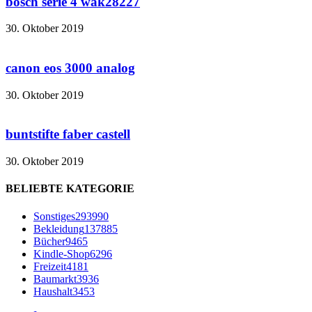
bosch serie 4 wak28227
30. Oktober 2019
canon eos 3000 analog
30. Oktober 2019
buntstifte faber castell
30. Oktober 2019
BELIEBTE KATEGORIE
Sonstiges
293990
Bekleidung
137885
Bücher
9465
Kindle-Shop
6296
Freizeit
4181
Baumarkt
3936
Haushalt
3453