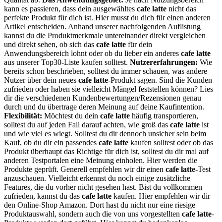
kann es passieren, dass dein ausgewähltes
cafe latte
nicht das
perfekte Produkt für dich ist. Hier musst du dich für einen anderen
Artikel entscheiden. Anhand unserer nachfolgenden Auflistung
kannst du die Produktmerkmale untereinander direkt vergleichen
und direkt sehen, ob sich das
cafe latte
für dein
Anwendungsbereich lohnt oder ob du lieber ein anderes
cafe latte
aus unserer Top30-Liste kaufen solltest.
Nutzererfahrungen:
Wie
bereits schon beschrieben, solltest du immer schauen, was andere
Nutzer über dein neues
cafe latte
-Produkt sagen. Sind die Kunden
zufrieden oder haben sie vielleicht Mängel feststellen können? Lies
dir die verschiedenen Kundenbewertungen/Rezensionen genau
durch und du übertrage deren Meinung auf deine Kaufintention.
Flexibilität:
Möchtest du dein
cafe latte
häufig transportieren,
solltest du auf jeden Fall darauf achten, wie groß das
cafe latte
ist
und wie viel es wiegt. Solltest du dir dennoch unsicher sein beim
Kauf, ob du dir ein passendes
cafe latte
kaufen solltest oder ob das
Produkt überhaupt das Richtige für dich ist, solltest du dir mal auf
anderen Testportalen eine Meinung einholen. Hier werden die
Produkte geprüft. Generell empfehlen wir dir einen
cafe latte
-Test
anzuschauen. Vielleicht erkennst du noch einige zusätzliche
Features, die du vorher nicht gesehen hast. Bist du vollkommen
zufrieden, kannst du das
cafe latte
kaufen. Hier empfehlen wir dir
den Online-Shop Amazon. Dort hast du nicht nur eine riesige
Produktauswahl, sondern auch die von uns vorgestellten
cafe latte
-