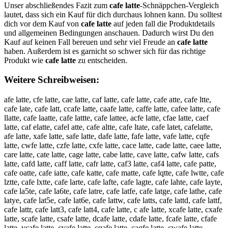
Unser abschließendes Fazit zum
cafe latte
-Schnäppchen-Vergleich
lautet, dass sich ein Kauf für dich durchaus lohnen kann. Du solltest
dich vor dem Kauf von
cafe latte
auf jeden fall die Produktdetails
und allgemeinen Bedingungen anschauen. Dadurch wirst Du den
Kauf auf keinen Fall bereuen und sehr viel Freude an
cafe latte
haben. Außerdem ist es garnicht so schwer sich für das richtige
Produkt wie
cafe latte
zu entscheiden.
Weitere Schreibweisen:
afe latte, cfe latte, cae latte, caf latte, cafe latte, cafe atte, cafe ltte,
cafe late, cafe latt, ccafe latte, caafe latte, caffe latte, cafee latte, cafe
llatte, cafe laatte, cafe lattte, cafe lattee, acfe latte, cfae latte, caef
latte, caf elatte, cafel atte, cafe altte, cafe ltate, cafe latet, cafelatte,
afe latte, xafe latte, safe latte, dafe latte, fafe latte, vafe latte, cqfe
latte, cwfe latte, czfe latte, cxfe latte, cace latte, cade latte, caee latte,
care latte, cate latte, cage latte, cabe latte, cave latte, cafw latte, cafs
latte, cafd latte, caff latte, cafr latte, caf3 latte, caf4 latte, cafe patte,
cafe oatte, cafe iatte, cafe katte, cafe matte, cafe lqtte, cafe lwtte, cafe
lztte, cafe lxtte, cafe larte, cafe lafte, cafe lagte, cafe lahte, cafe layte,
cafe la5te, cafe la6te, cafe latre, cafe latfe, cafe latge, cafe lathe, cafe
latye, cafe lat5e, cafe lat6e, cafe lattw, cafe latts, cafe lattd, cafe lattf,
cafe lattr, cafe latt3, cafe latt4, cafe latte, c afe latte, xcafe latte, cxafe
latte, scafe latte, csafe latte, dcafe latte, cdafe latte, fcafe latte, cfafe
latte, vcafe latte, cvafe latte, cqafe latte, caqfe latte, cwafe latte,