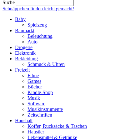
Suche
Schnäppchen finden
leicht gemacht!
Baby
Spielzeug
Baumarkt
Beleuchtung
Auto
Drogerie
Elektronik
Bekleidung
Schmuck & Uhren
Freizeit
Filme
Games
Bücher
Kindle-Shop
Musik
Software
Musikinstrumente
Zeitschriften
Haushalt
Koffer, Rucksäcke & Taschen
Haustier
Lebensmittel & Getränke