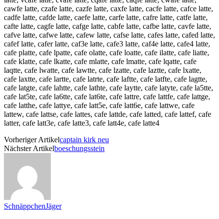
cawfe latte, czafe latte, cazfe latte, caxfe latte, cacfe latte, cafce latte,
cadfe latte, cafde latte, caefe latte, carfe latte, cafre latte, catfe latte,
cafte latte, cagfe latte, cafge latte, cabfe latte, cafbe latte, cavfe latte,
cafve latte, cafwe latte, cafew latte, cafse latte, cafes latte, cafed latte,
cafef latte, cafer latte, caf3e latte, cafe3 latte, caf4e latte, cafe4 latte,
cafe platte, cafe lpatte, cafe olatte, cafe loatte, cafe ilatte, cafe liatte,
cafe klatte, cafe lkatte, cafe mlatte, cafe lmatte, cafe lqatte, cafe
laqtte, cafe lwatte, cafe lawtte, cafe lzatte, cafe laztte, cafe lxatte,
cafe laxtte, cafe lartte, cafe latrte, cafe laftte, cafe latfte, cafe lagtte,
cafe latgte, cafe lahtte, cafe lathte, cafe laytte, cafe latyte, cafe la5tte,
cafe lat5te, cafe la6tte, cafe lat6te, cafe lattre, cafe lattfe, cafe lattge,
cafe latthe, cafe lattye, cafe latt5e, cafe latt6e, cafe lattwe, cafe
lattew, cafe lattse, cafe lattes, cafe lattde, cafe latted, cafe lattef, cafe
latter, cafe latt3e, cafe latte3, cafe latt4e, cafe latte4
Vorheriger Artikel
captain kirk neu
Nächster Artikel
boeschungsstein
SchnäppchenJäger