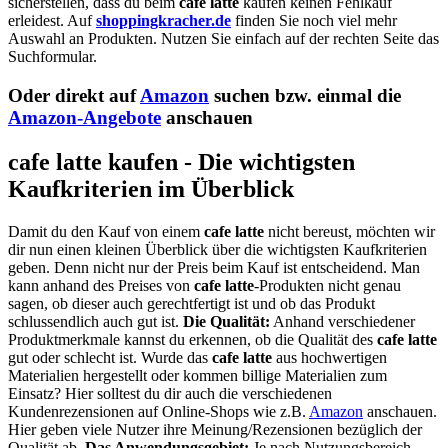
sicherstellen, dass du beim
cafe latte
kaufen keinen Fehlkauf
erleidest. Auf
shoppingkracher.de
finden Sie noch viel mehr
Auswahl an Produkten. Nutzen Sie einfach auf der rechten Seite das
Suchformular.
Oder direkt auf
Amazon
suchen bzw. einmal die
Amazon-Angebote
anschauen
cafe latte kaufen - Die wichtigsten
Kaufkriterien im Überblick
Damit du den Kauf von einem
cafe latte
nicht bereust, möchten wir
dir nun einen kleinen Überblick über die wichtigsten Kaufkriterien
geben. Denn nicht nur der Preis beim Kauf ist entscheidend. Man
kann anhand des Preises von
cafe latte
-Produkten nicht genau
sagen, ob dieser auch gerechtfertigt ist und ob das Produkt
schlussendlich auch gut ist.
Die Qualität:
Anhand verschiedener
Produktmerkmale kannst du erkennen, ob die Qualität des
cafe latte
gut oder schlecht ist. Wurde das
cafe latte
aus hochwertigen
Materialien hergestellt oder kommen billige Materialien zum
Einsatz? Hier solltest du dir auch die verschiedenen
Kundenrezensionen auf Online-Shops wie z.B.
Amazon
anschauen.
Hier geben viele Nutzer ihre Meinung/Rezensionen bezüglich der
Qualität ab.
Das Anwendungsgebiet:
Je nach Nutzungsbereich