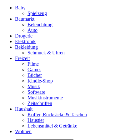
Baby
Spielzeug
Baumarkt
Beleuchtung
Auto
Drogerie
Elektronik
Bekleidung
Schmuck & Uhren
Freizeit
Filme
Games
Bücher
Kindle-Shop
Musik
Software
Musikinstrumente
Zeitschriften
Haushalt
Koffer, Rucksäcke & Taschen
Haustier
Lebensmittel & Getränke
Wohnen