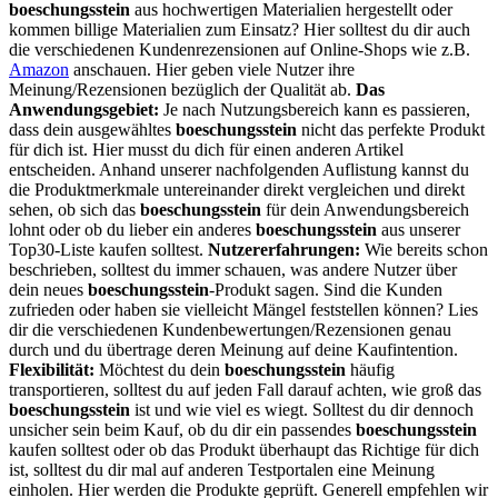
boeschungsstein
aus hochwertigen Materialien hergestellt oder
kommen billige Materialien zum Einsatz? Hier solltest du dir auch
die verschiedenen Kundenrezensionen auf Online-Shops wie z.B.
Amazon
anschauen. Hier geben viele Nutzer ihre
Meinung/Rezensionen bezüglich der Qualität ab.
Das
Anwendungsgebiet:
Je nach Nutzungsbereich kann es passieren,
dass dein ausgewähltes
boeschungsstein
nicht das perfekte Produkt
für dich ist. Hier musst du dich für einen anderen Artikel
entscheiden. Anhand unserer nachfolgenden Auflistung kannst du
die Produktmerkmale untereinander direkt vergleichen und direkt
sehen, ob sich das
boeschungsstein
für dein Anwendungsbereich
lohnt oder ob du lieber ein anderes
boeschungsstein
aus unserer
Top30-Liste kaufen solltest.
Nutzererfahrungen:
Wie bereits schon
beschrieben, solltest du immer schauen, was andere Nutzer über
dein neues
boeschungsstein
-Produkt sagen. Sind die Kunden
zufrieden oder haben sie vielleicht Mängel feststellen können? Lies
dir die verschiedenen Kundenbewertungen/Rezensionen genau
durch und du übertrage deren Meinung auf deine Kaufintention.
Flexibilität:
Möchtest du dein
boeschungsstein
häufig
transportieren, solltest du auf jeden Fall darauf achten, wie groß das
boeschungsstein
ist und wie viel es wiegt. Solltest du dir dennoch
unsicher sein beim Kauf, ob du dir ein passendes
boeschungsstein
kaufen solltest oder ob das Produkt überhaupt das Richtige für dich
ist, solltest du dir mal auf anderen Testportalen eine Meinung
einholen. Hier werden die Produkte geprüft. Generell empfehlen wir