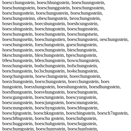
boescchungsstein, boeschhungsstein, boeschuungsstein,
boeschunngsstein, boeschunggsstein, boeschungssstein,
boeschungssttein, boeschungssteein, boeschungssteiin,
boeschungssteinn, obeschungsstein, beoschungsstein,
bosechungsstein, boecshungsstein, boeshcungsstein,
boescuhngsstein, boeschnugsstein, boeschugnsstein,
boeschunsgstein, boeschungsstein, boeschungstsein,
boeschungssetin, boeschungsstien, boeschungssteni, oeschungsstein,
voeschungsstein, foeschungsstein, goeschungsstein,
hoeschungsstein, noeschungsstein, bieschungsstein,
bkeschungsstein, bleschungsstein, bpeschungsstein,
b9eschungsstein, b0eschungsstein, bowschungsstein,
bosschungsstein, bodschungsstein, bofschungsstein,
borschungsstein, bo3schungsstein, bo4schungsstein,
boeqchungsstein, boewchungsstein, boeechungsstein,
boezchungsstein, boexchungsstein, boecchungsstein, boes
hungsstein, boesxhungsstein, boesshungsstein, boesdhungsstein,
boesfhungsstein, boesvhungsstein, boescbungsstein,
boescgungsstein, boesctungsstein, boescyungsstein,
boescuungsstein, boescjungsstein, boescmungsstein,
boescnungsstein, boeschyngsstein, boeschhngsstein,
boeschjngsstein, boeschkngsstein, boeschingsstein, boesch7ngsstein,
boesch8ngsstein, boeschu gsstein, boeschubgsstein,
boeschuggsstein, boeschuhgsstein, boeschujgsstein,
boeschumgsstein, boeschunrsstein, boeschunfsstein,