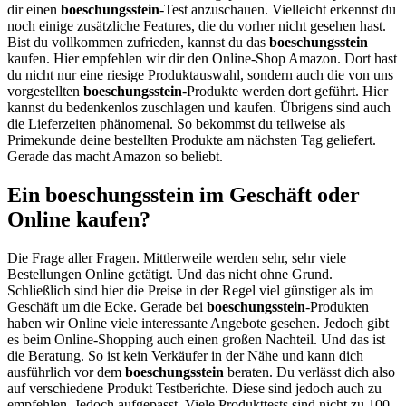
dir einen
boeschungsstein
-Test anzuschauen. Vielleicht erkennst du
noch einige zusätzliche Features, die du vorher nicht gesehen hast.
Bist du vollkommen zufrieden, kannst du das
boeschungsstein
kaufen. Hier empfehlen wir dir den Online-Shop Amazon. Dort hast
du nicht nur eine riesige Produktauswahl, sondern auch die von uns
vorgestellten
boeschungsstein
-Produkte werden dort geführt. Hier
kannst du bedenkenlos zuschlagen und kaufen. Übrigens sind auch
die Lieferzeiten phänomenal. So bekommst du teilweise als
Primekunde deine bestellten Produkte am nächsten Tag geliefert.
Gerade das macht Amazon so beliebt.
Ein boeschungsstein im Geschäft oder
Online kaufen?
Die Frage aller Fragen. Mittlerweile werden sehr, sehr viele
Bestellungen Online getätigt. Und das nicht ohne Grund.
Schließlich sind hier die Preise in der Regel viel günstiger als im
Geschäft um die Ecke. Gerade bei
boeschungsstein
-Produkten
haben wir Online viele interessante Angebote gesehen. Jedoch gibt
es beim Online-Shopping auch einen großen Nachteil. Und das ist
die Beratung. So ist kein Verkäufer in der Nähe und kann dich
ausführlich vor dem
boeschungsstein
beraten. Du verlässt dich also
auf verschiedene Produkt Testberichte. Diese sind jedoch auch zu
empfehlen. Jedoch aufgepasst. Viele Produkttests sind nicht zu 100