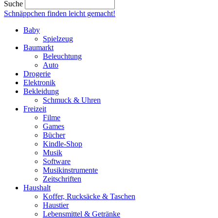
Suche
Schnäppchen finden
leicht gemacht!
Baby
Spielzeug
Baumarkt
Beleuchtung
Auto
Drogerie
Elektronik
Bekleidung
Schmuck & Uhren
Freizeit
Filme
Games
Bücher
Kindle-Shop
Musik
Software
Musikinstrumente
Zeitschriften
Haushalt
Koffer, Rucksäcke & Taschen
Haustier
Lebensmittel & Getränke