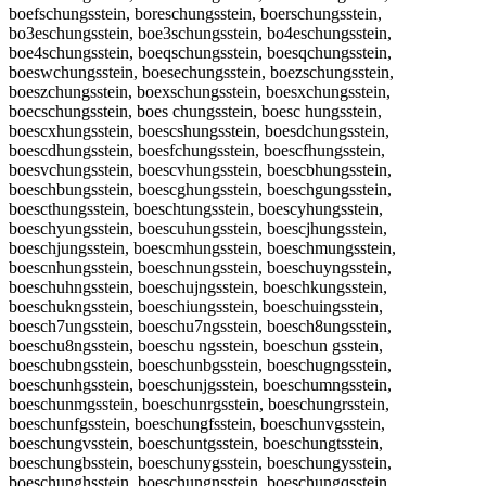
boefschungsstein, boreschungsstein, boerschungsstein,
bo3eschungsstein, boe3schungsstein, bo4eschungsstein,
boe4schungsstein, boeqschungsstein, boesqchungsstein,
boeswchungsstein, boesechungsstein, boezschungsstein,
boeszchungsstein, boexschungsstein, boesxchungsstein,
boecschungsstein, boes chungsstein, boesc hungsstein,
boescxhungsstein, boescshungsstein, boesdchungsstein,
boescdhungsstein, boesfchungsstein, boescfhungsstein,
boesvchungsstein, boescvhungsstein, boescbhungsstein,
boeschbungsstein, boescghungsstein, boeschgungsstein,
boescthungsstein, boeschtungsstein, boescyhungsstein,
boeschyungsstein, boescuhungsstein, boescjhungsstein,
boeschjungsstein, boescmhungsstein, boeschmungsstein,
boescnhungsstein, boeschnungsstein, boeschuyngsstein,
boeschuhngsstein, boeschujngsstein, boeschkungsstein,
boeschukngsstein, boeschiungsstein, boeschuingsstein,
boesch7ungsstein, boeschu7ngsstein, boesch8ungsstein,
boeschu8ngsstein, boeschu ngsstein, boeschun gsstein,
boeschubngsstein, boeschunbgsstein, boeschugngsstein,
boeschunhgsstein, boeschunjgsstein, boeschumngsstein,
boeschunmgsstein, boeschunrgsstein, boeschungrsstein,
boeschunfgsstein, boeschungfsstein, boeschunvgsstein,
boeschungvsstein, boeschuntgsstein, boeschungtsstein,
boeschungbsstein, boeschunygsstein, boeschungysstein,
boeschunghsstein, boeschungnsstein, boeschungqsstein,