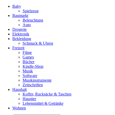
Baby
Spielzeug
Baumarkt
Beleuchtung
Auto
Drogerie
Elektronik
Bekleidung
Schmuck & Uhren
Freizeit
Filme
Games
Bücher
Kindle-Shop
Musik
Software
Musikinstrumente
Zeitschriften
Haushalt
Koffer, Rucksäcke & Taschen
Haustier
Lebensmittel & Getränke
Wohnen