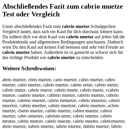
Abschließendes Fazit zum
cabrio muetze
Test oder Vergleich
Unser abschließendes Fazit zum
cabrio muetze
-Schnäppchen-
Vergleich lautet, dass sich ein Kauf für dich durchaus lohnen kann.
Du solltest dich vor dem Kauf von
cabrio muetze
auf jeden fall die
Produktdetails und allgemeinen Bedingungen anschauen. Dadurch
wirst Du den Kauf auf keinen Fall bereuen und sehr viel Freude an
cabrio muetze
haben. Außerdem ist es garnicht so schwer sich für
das richtige Produkt wie
cabrio muetze
zu entscheiden.
Weitere Schreibweisen:
abrio muetze, cbrio muetze, cario muetze, cabio muetze, cabro
muetze, cabri muetze, cabrio muetze, cabrio uetze, cabrio metze,
cabrio mutze, cabrio mueze, cabrio muete, cabrio muetz, ccabrio
muetze, caabrio muetze, cabbrio muetze, cabrrio muetze, cabriio
muetze, cabrioo muetze, cabrio mmuetze, cabrio muuetze, cabrio
mueetze, cabrio muettze, cabrio muetzze, cabrio muetzee, acbrio
muetze, cbario muetze, carbio muetze, cabiro muetze, cabroi
muetze, cabri omuetze, cabriom uetze, cabrio umetze, cabrio
meutze, cabrio muteze, cabrio muezte, cabrio muetez, cabriomuetze,
abrio muetze, xabrio muetze, sabrio muetze, dabrio muetze, fabrio