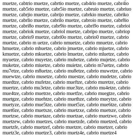
muetze, cabtrio muetze, cabrtio muetze, cab4rio muetze, cabr4io
muetze, cab5rio muetze, cabr5io muetze, cabruio muetze, cabriuo
muetze, cabrjio muetze, cabrijo muetze, cabrkio muetze, cabriko
muetze, cabrlio muetze, cabrilo muetze, cabroio muetze, cabr8io
muetze, cabri8o muetze, cabr9io muetze, cabri9o muetze, cabrioi
muetze, cabriok muetze, cabriol muetze, cabripo muetze, cabriop
muetze, cabrio9 muetze, cabri0o muetze, cabrio0 muetze, cabrio
muetze, cabrio m uetze, cabrio nmuetze, cabrio mnuetze, cabrio
hmuetze, cabrio mhuetze, cabrio jmuetze, cabrio mjuetze, cabrio
kmuetze, cabrio mkuetze, cabrio lmuetze, cabrio mluetze, cabrio
myuetze, cabrio muyetze, cabrio muhetze, cabrio mujetze, cabrio
muketze, cabrio miuetze, cabrio muietze, cabrio m7uetze, cabrio
mu7etze, cabrio m8uetze, cabrio mu8etze, cabrio muwetze, cabrio
muewtze, cabrio musetze, cabrio muestze, cabrio mudetze, cabrio
muedtze, cabrio mufetze, cabrio mueftze, cabrio muretze, cabrio
muertze, cabrio mu3etze, cabrio mue3tze, cabrio mu4etze, cabrio
mue4tze, cabrio muetrze, cabrio muetfze, cabrio muegtze, cabrio
muetgze, cabrio muehtze, cabrio muethze, cabrio mueytze, cabrio
muetyze, cabrio mue5tze, cabrio muet5ze, cabrio mue6tze, cabrio
muet6ze, cabrio muetxze, cabrio muetzxe, cabrio muetsze, cabrio
muetzse, cabrio muetaze, cabrio muetzae, cabrio muetzwe, cabrio
muetzew, cabrio muetzes, cabrio muetzde, cabrio muetzed, cabrio
muetzfe, cabrio muetzef, cabrio muetzre, cabrio muetzer, cabrio
muetz3e, cabrio muetze3, cabrio muetz4e, cabrio muetze4