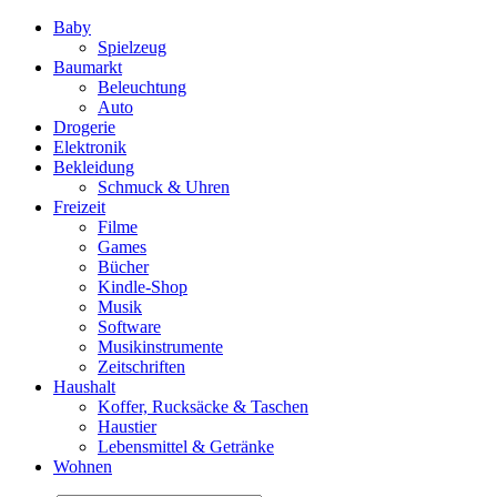
Baby
Spielzeug
Baumarkt
Beleuchtung
Auto
Drogerie
Elektronik
Bekleidung
Schmuck & Uhren
Freizeit
Filme
Games
Bücher
Kindle-Shop
Musik
Software
Musikinstrumente
Zeitschriften
Haushalt
Koffer, Rucksäcke & Taschen
Haustier
Lebensmittel & Getränke
Wohnen