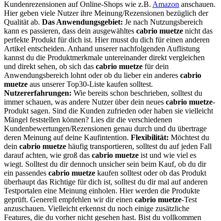
Kundenrezensionen auf Online-Shops wie z.B.
Amazon
anschauen.
Hier geben viele Nutzer ihre Meinung/Rezensionen bezüglich der
Qualität ab.
Das Anwendungsgebiet:
Je nach Nutzungsbereich
kann es passieren, dass dein ausgewähltes
cabrio muetze
nicht das
perfekte Produkt für dich ist. Hier musst du dich für einen anderen
Artikel entscheiden. Anhand unserer nachfolgenden Auflistung
kannst du die Produktmerkmale untereinander direkt vergleichen
und direkt sehen, ob sich das
cabrio muetze
für dein
Anwendungsbereich lohnt oder ob du lieber ein anderes
cabrio
muetze
aus unserer Top30-Liste kaufen solltest.
Nutzererfahrungen:
Wie bereits schon beschrieben, solltest du
immer schauen, was andere Nutzer über dein neues
cabrio muetze
-
Produkt sagen. Sind die Kunden zufrieden oder haben sie vielleicht
Mängel feststellen können? Lies dir die verschiedenen
Kundenbewertungen/Rezensionen genau durch und du übertrage
deren Meinung auf deine Kaufintention.
Flexibilität:
Möchtest du
dein
cabrio muetze
häufig transportieren, solltest du auf jeden Fall
darauf achten, wie groß das
cabrio muetze
ist und wie viel es
wiegt. Solltest du dir dennoch unsicher sein beim Kauf, ob du dir
ein passendes
cabrio muetze
kaufen solltest oder ob das Produkt
überhaupt das Richtige für dich ist, solltest du dir mal auf anderen
Testportalen eine Meinung einholen. Hier werden die Produkte
geprüft. Generell empfehlen wir dir einen
cabrio muetze
-Test
anzuschauen. Vielleicht erkennst du noch einige zusätzliche
Features, die du vorher nicht gesehen hast. Bist du vollkommen