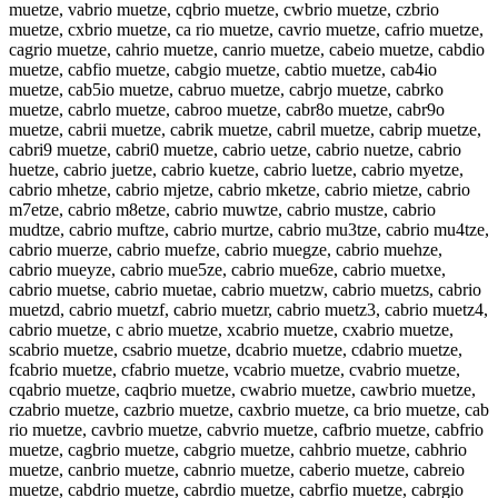
muetze, vabrio muetze, cqbrio muetze, cwbrio muetze, czbrio
muetze, cxbrio muetze, ca rio muetze, cavrio muetze, cafrio muetze,
cagrio muetze, cahrio muetze, canrio muetze, cabeio muetze, cabdio
muetze, cabfio muetze, cabgio muetze, cabtio muetze, cab4io
muetze, cab5io muetze, cabruo muetze, cabrjo muetze, cabrko
muetze, cabrlo muetze, cabroo muetze, cabr8o muetze, cabr9o
muetze, cabrii muetze, cabrik muetze, cabril muetze, cabrip muetze,
cabri9 muetze, cabri0 muetze, cabrio uetze, cabrio nuetze, cabrio
huetze, cabrio juetze, cabrio kuetze, cabrio luetze, cabrio myetze,
cabrio mhetze, cabrio mjetze, cabrio mketze, cabrio mietze, cabrio
m7etze, cabrio m8etze, cabrio muwtze, cabrio mustze, cabrio
mudtze, cabrio muftze, cabrio murtze, cabrio mu3tze, cabrio mu4tze,
cabrio muerze, cabrio muefze, cabrio muegze, cabrio muehze,
cabrio mueyze, cabrio mue5ze, cabrio mue6ze, cabrio muetxe,
cabrio muetse, cabrio muetae, cabrio muetzw, cabrio muetzs, cabrio
muetzd, cabrio muetzf, cabrio muetzr, cabrio muetz3, cabrio muetz4,
cabrio muetze, c abrio muetze, xcabrio muetze, cxabrio muetze,
scabrio muetze, csabrio muetze, dcabrio muetze, cdabrio muetze,
fcabrio muetze, cfabrio muetze, vcabrio muetze, cvabrio muetze,
cqabrio muetze, caqbrio muetze, cwabrio muetze, cawbrio muetze,
czabrio muetze, cazbrio muetze, caxbrio muetze, ca brio muetze, cab
rio muetze, cavbrio muetze, cabvrio muetze, cafbrio muetze, cabfrio
muetze, cagbrio muetze, cabgrio muetze, cahbrio muetze, cabhrio
muetze, canbrio muetze, cabnrio muetze, caberio muetze, cabreio
muetze, cabdrio muetze, cabrdio muetze, cabrfio muetze, cabrgio