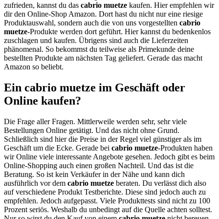
zufrieden, kannst du das
cabrio muetze
kaufen. Hier empfehlen wir
dir den Online-Shop Amazon. Dort hast du nicht nur eine riesige
Produktauswahl, sondern auch die von uns vorgestellten
cabrio
muetze
-Produkte werden dort geführt. Hier kannst du bedenkenlos
zuschlagen und kaufen. Übrigens sind auch die Lieferzeiten
phänomenal. So bekommst du teilweise als Primekunde deine
bestellten Produkte am nächsten Tag geliefert. Gerade das macht
Amazon so beliebt.
Ein cabrio muetze im Geschäft oder
Online kaufen?
Die Frage aller Fragen. Mittlerweile werden sehr, sehr viele
Bestellungen Online getätigt. Und das nicht ohne Grund.
Schließlich sind hier die Preise in der Regel viel günstiger als im
Geschäft um die Ecke. Gerade bei
cabrio muetze
-Produkten haben
wir Online viele interessante Angebote gesehen. Jedoch gibt es beim
Online-Shopping auch einen großen Nachteil. Und das ist die
Beratung. So ist kein Verkäufer in der Nähe und kann dich
ausführlich vor dem
cabrio muetze
beraten. Du verlässt dich also
auf verschiedene Produkt Testberichte. Diese sind jedoch auch zu
empfehlen. Jedoch aufgepasst. Viele Produkttests sind nicht zu 100
Prozent seriös. Weshalb du unbedingt auf die Quelle achten solltest.
Nur so wirst du den Kauf von einem
cabrio muetze
nicht bereuen.