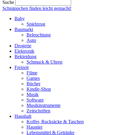
Suche
Schnäppchen finden
leicht gemacht!
Baby
Spielzeug
Baumarkt
Beleuchtung
Auto
Drogerie
Elektronik
Bekleidung
Schmuck & Uhren
Freizeit
Filme
Games
Bücher
Kindle-Shop
Musik
Software
Musikinstrumente
Zeitschriften
Haushalt
Koffer, Rucksäcke & Taschen
Haustier
Lebensmittel & Getränke