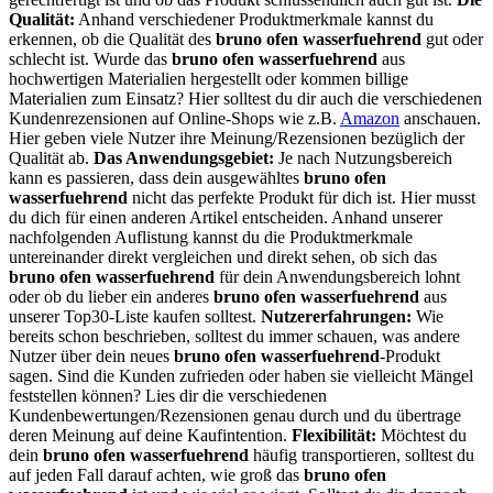
Qualität:
Anhand verschiedener Produktmerkmale kannst du
erkennen, ob die Qualität des
bruno ofen wasserfuehrend
gut oder
schlecht ist. Wurde das
bruno ofen wasserfuehrend
aus
hochwertigen Materialien hergestellt oder kommen billige
Materialien zum Einsatz? Hier solltest du dir auch die verschiedenen
Kundenrezensionen auf Online-Shops wie z.B.
Amazon
anschauen.
Hier geben viele Nutzer ihre Meinung/Rezensionen bezüglich der
Qualität ab.
Das Anwendungsgebiet:
Je nach Nutzungsbereich
kann es passieren, dass dein ausgewähltes
bruno ofen
wasserfuehrend
nicht das perfekte Produkt für dich ist. Hier musst
du dich für einen anderen Artikel entscheiden. Anhand unserer
nachfolgenden Auflistung kannst du die Produktmerkmale
untereinander direkt vergleichen und direkt sehen, ob sich das
bruno ofen wasserfuehrend
für dein Anwendungsbereich lohnt
oder ob du lieber ein anderes
bruno ofen wasserfuehrend
aus
unserer Top30-Liste kaufen solltest.
Nutzererfahrungen:
Wie
bereits schon beschrieben, solltest du immer schauen, was andere
Nutzer über dein neues
bruno ofen wasserfuehrend
-Produkt
sagen. Sind die Kunden zufrieden oder haben sie vielleicht Mängel
feststellen können? Lies dir die verschiedenen
Kundenbewertungen/Rezensionen genau durch und du übertrage
deren Meinung auf deine Kaufintention.
Flexibilität:
Möchtest du
dein
bruno ofen wasserfuehrend
häufig transportieren, solltest du
auf jeden Fall darauf achten, wie groß das
bruno ofen