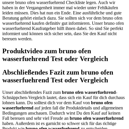
unsere bruno ofen wasserfuehrend Checkliste legen. Auch wir
haben in der Vergangenheit immer mal wieder unter Fehlkäufen
leiden müssen. Dies hat nun ein Ende. Eine ausführliche und gute
Beratung gehört einfach dazu. Sie sollten sich vor dem bruno ofen
wasserfuehrend kaufen definitiv gut informieren. Unser bruno ofen
wasserfuehrend Kaufratgeber hilft ihnen dabei. So sind Sie perfekt
informiert und können sich sicher sein, dass Sie den Kauf nicht
bereuen werden.
Produktvideo zum
bruno ofen
wasserfuehrend
Test oder Vergleich
Abschließendes Fazit zum
bruno ofen
wasserfuehrend
Test oder Vergleich
Unser abschließendes Fazit zum
bruno ofen wasserfuehrend
-
Schnäppchen-Vergleich lautet, dass sich ein Kauf für dich durchaus
lohnen kann. Du solltest dich vor dem Kauf von
bruno ofen
wasserfuehrend
auf jeden fall die Produktdetails und allgemeinen
Bedingungen anschauen. Dadurch wirst Du den Kauf auf keinen
Fall bereuen und sehr viel Freude an
bruno ofen wasserfuehrend
haben. Außerdem ist es garnicht so schwer sich für das richtige
Produkt wie
bruno ofen wasserfuehrend
zu entscheiden.