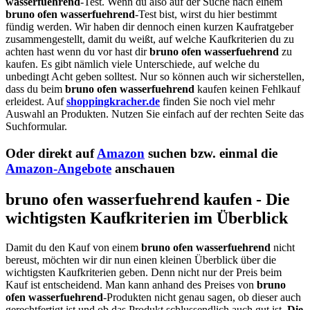
wasserfuehrend
-Test. Wenn du also auf der Suche nach einem
bruno ofen wasserfuehrend
-Test bist, wirst du hier bestimmt
fündig werden. Wir haben dir dennoch einen kurzen Kaufratgeber
zusammengestellt, damit du weißt, auf welche Kaufkriterien du zu
achten hast wenn du vor hast dir
bruno ofen wasserfuehrend
zu
kaufen. Es gibt nämlich viele Unterschiede, auf welche du
unbedingt Acht geben solltest. Nur so können auch wir sicherstellen,
dass du beim
bruno ofen wasserfuehrend
kaufen keinen Fehlkauf
erleidest. Auf
shoppingkracher.de
finden Sie noch viel mehr
Auswahl an Produkten. Nutzen Sie einfach auf der rechten Seite das
Suchformular.
Oder direkt auf
Amazon
suchen bzw. einmal die
Amazon-Angebote
anschauen
bruno ofen wasserfuehrend kaufen - Die
wichtigsten Kaufkriterien im Überblick
Damit du den Kauf von einem
bruno ofen wasserfuehrend
nicht
bereust, möchten wir dir nun einen kleinen Überblick über die
wichtigsten Kaufkriterien geben. Denn nicht nur der Preis beim
Kauf ist entscheidend. Man kann anhand des Preises von
bruno
ofen wasserfuehrend
-Produkten nicht genau sagen, ob dieser auch
gerechtfertigt ist und ob das Produkt schlussendlich auch gut ist.
Die