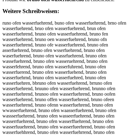
Weitere Schreibweisen:
runo ofen wasserfuehrend, buno ofen wasserfuehrend, brno ofen wasserfuehrend, bruo ofen wasserfuehrend, brun ofen wasserfuehrend, bruno ofen wasserfuehrend, bruno fen wasserfuehrend, bruno oen wasserfuehrend, bruno ofn wasserfuehrend, bruno ofe wasserfuehrend, bruno ofen asserfuehrend, bruno ofen wsserfuehrend, bruno ofen waserfuehrend, bruno ofen wassrfuehrend, bruno ofen wassefuehrend, bruno ofen wasseruehrend, bruno ofen wasserfehrend, bruno ofen wasserfuhrend, bruno ofen wasserfuerend, bruno ofen wasserfuehend, bruno ofen wasserfuehrnd, bruno ofen wasserfuehred, bruno ofen wasserfuehren, bbruno ofen wasserfuehrend, brruno ofen wasserfuehrend, bruuno ofen wasserfuehrend, brunno ofen wasserfuehrend, brunoo ofen wasserfuehrend, bruno oofen wasserfuehrend, bruno offen wasserfuehrend, bruno ofeen wasserfuehrend, bruno ofenn wasserfuehrend, bruno ofen wwasserfuehrend, bruno ofen waasserfuehrend, bruno ofen wassserfuehrend, bruno ofen wasseerfuehrend, bruno ofen wasserrfuehrend, bruno ofen wasserffuehrend, bruno ofen wasserfuuehrend, bruno ofen wasserfueehrend, bruno ofen wasserfuehhrend, bruno ofen wasserfuehrrend, bruno ofen wasserfuehreend, bruno ofen wasserfuehrennd, bruno ofen wasserfuehrendd, rbuno ofen wasserfuehrend, burno ofen wasserfuehrend, brnuo ofen wasserfuehrend, bruon ofen wasserfuehrend, brun oofen wasserfuehrend, brunoo fen wasserfuehrend, bruno foen wasserfuehrend, bruno oefn wasserfuehrend, bruno ofne wasserfuehrend, bruno ofe nwasserfuehrend, bruno ofenw asserfuehrend, bruno ofen awsserfuehrend, bruno ofen wsaserfuehrend, bruno ofen wasesrfuehrend, bruno ofen wassrefuehrend, bruno ofen wassefruehrend, bruno ofen wasserufehrend, bruno ofen wasserfeuhrend, bruno ofen wasserfuherend, bruno ofen wasserfuerhend, bruno ofen wasserfuehernd, bruno ofen wasserfuehrned, bruno ofen wasserfuehredn, brunoofen wasserfuehrend, bruno ofenwasserfuehrend, runo ofen wasserfuehrend, vruno ofen wasserfuehrend, fruno ofen wasserfuehrend, gruno ofen wasserfuehrend, hruno ofen wasserfuehrend, nruno ofen wasserfuehrend, beuno ofen wasserfuehrend, bduno ofen wasserfuehrend, bfuno ofen wasserfuehrend, bguno ofen wasserfuehrend, btuno ofen wasserfuehrend, b4uno ofen wasserfuehrend, b5uno ofen wasserfuehrend, bryno ofen wasserfuehrend, brhno ofen wasserfuehrend, brjno ofen wasserfuehrend, brkno ofen wasserfuehrend, brino ofen wasserfuehrend, br7no ofen wasserfuehrend, br8no ofen wasserfuehrend, bru o ofen wasserfuehrend, brubo ofen wasserfuehrend, brugo ofen wasserfuehrend, bruho ofen wasserfuehrend, brujo ofen wasserfuehrend, brumo ofen wasserfuehrend, bruni ofen wasserfuehrend, brunk ofen wasserfuehrend, brunl ofen wasserfuehrend, brunp ofen wasserfuehrend, brun9 ofen wasserfuehrend, brun0 ofen wasserfuehrend, bruno ifen wasserfuehrend, bruno kfen wasserfuehrend, bruno lfen wasserfuehrend, bruno pfen wasserfuehrend, bruno 9fen wasserfuehrend, bruno 0fen wasserfuehrend, bruno ocen wasserfuehrend, bruno oden wasserfuehrend, bruno oeen wasserfuehrend, bruno oren wasserfuehrend, bruno oten wasserfuehrend, bruno ogen wasserfuehrend, bruno oben wasserfuehrend, bruno oven wasserfuehrend, bruno ofwn wasserfuehrend, bruno ofsn wasserfuehrend, bruno ofdn wasserfuehrend, bruno offn wasserfuehrend, bruno ofrn wasserfuehrend, bruno of3n wasserfuehrend, bruno of4n wasserfuehrend, bruno ofe wasserfuehrend, bruno ofeb wasserfuehrend, bruno ofeg wasserfuehrend, bruno ofeh wasserfuehrend, bruno ofej wasserfuehrend, bruno ofem wasserfuehrend, bruno ofen qasserfuehrend, bruno ofen aasserfuehrend, bruno ofen sasserfuehrend, bruno ofen dasserfuehrend, bruno ofen easserfuehrend, bruno ofen 1asserfuehrend, bruno ofen 2asserfuehrend, bruno ofen wqsserfuehrend, bruno ofen wwsserfuehrend, bruno ofen wzsserfuehrend, bruno ofen wxsserfuehrend, bruno ofen waqserfuehrend, bruno ofen wawserfuehrend, bruno ofen waeserfuehrend, bruno ofen wazserfuehrend, bruno ofen waxserfuehrend, bruno ofen wacserfuehrend, bruno ofen wasqerfuehrend, bruno ofen waswerfuehrend, bruno ofen waseerfuehrend, bruno ofen waszerfuehrend, bruno ofen wasxerfuehrend, bruno ofen wascerfuehrend, bruno ofen wasswrfuehrend, bruno ofen wasssrfuehrend, bruno ofen wassdrfuehrend, bruno ofen wassfrfuehrend, bruno ofen wassrrfuehrend, bruno ofen wass3rfuehrend, bruno ofen wass4rfuehrend, bruno ofen wasseefuehrend, bruno ofen wassedfuehrend, bruno ofen wasseffuehrend, bruno ofen wassegfuehrend, bruno ofen wassetfuehrend, bruno ofen wasse4fuehrend, bruno ofen wasse5fuehrend, bruno ofen wassercuehrend, bruno ofen wasserduehrend, bruno ofen wassereuehrend, bruno ofen wasserruehrend, bruno ofen wassertuehrend, bruno ofen wasserguehrend, bruno ofen wasserbuehrend, bruno ofen wasservuehrend, bruno ofen wasserfyehrend, bruno ofen wasserfhehrend, bruno ofen wasserfjehrend, bruno ofen wasserfkehrend, bruno ofen wasserfiehrend, bruno ofen wasserf7ehrend, bruno ofen wasserf8ehrend, bruno ofen wasserfuwhrend, bruno ofen wasserfushrend, bruno ofen wasserfudhrend, bruno ofen wasserfufhrend, bruno ofen wasserfurhrend, bruno ofen wasserfu3hrend, bruno ofen wasserfu4hrend, bruno ofen wasserfuebrend, bruno ofen wasserfuegrend, bruno ofen wasserfuetrend, bruno ofen wasserfueyrend, bruno ofen wasserfueurend, bruno ofen wasserfuejrend, bruno ofen wasserfuemrend, bruno ofen wasserfuenrend, bruno ofen wasserfueheend, bruno ofen wasserfuehdend, bruno ofen wasserfuehfend, bruno ofen wasserfuehgend, bruno ofen wasserfuehtend, bruno ofen wasserfueh4end, bruno ofen wasserfueh5end, bruno ofen wasserfuehrwnd, bruno ofen wasserfuehrsnd, bruno ofen wasserfuehrdnd, bruno ofen wasserfuehrfnd, bruno ofen wasserfuehrrnd, bruno ofen wasserfuehr3nd, bruno ofen wasserfuehr4nd, bruno ofen wasserfuehre d, bruno ofen wasserfuehrebd, bruno ofen wasserfuehregd, bruno ofen wasserfuehrehd, bruno ofen wasserfuehrejd, bruno ofen wasserfuehremd, bruno ofen wasserfuehrenx, bruno ofen wasserfuehrens, bruno ofen wasserfuehrenw, bruno ofen wasserfuehrene, bruno ofen wasserfuehrenr, bruno ofen wasserfuehrenf, bruno ofen wasserfuehrenv, bruno ofen wasserfuehrenc, bruno ofen wasserfuehrend, b runo ofen wasserfuehrend, vbruno ofen wasserfuehrend, bvruno ofen wasserfuehrend, fbruno ofen wasserfuehrend, bfruno ofen wasserfuehrend, gbruno ofen wasserfuehrend, bgruno ofen wasserfuehrend, hbruno ofen wasserfuehrend, bhruno ofen wasserfuehrend, nbruno ofen wasserfuehrend, bnruno ofen wasserfuehrend, beruno ofen wasserfuehrend, breuno ofen wasserfuehrend, bdruno ofen wasserfuehrend, brduno ofen wasserfuehrend, brfuno ofen wasserfuehrend, brguno ofen wasserfuehrend, btruno ofen wasserfuehrend, brtuno ofen wasserfuehrend, b4runo ofen wasserfuehrend, br4uno ofen wasserfuehrend, b5runo ofen wasserfuehrend, br5uno ofen wasserfuehrend, bryuno ofen wasserfuehrend, bruyno ofen wasserfuehrend, brhuno ofen wasserfuehrend, bruhno ofen wasserfuehrend, brjuno ofen wasserfuehrend, brujno ofen wasserfuehrend, brkuno ofen wasserfuehrend, brukno ofen wasserfuehrend, briuno ofen wasserfuehrend, bruino ofen wasserfuehrend, br7uno ofen wasserfuehrend, bru7no ofen wasserfuehrend, br8uno ofen wasserfuehrend, bru8no ofen wasserfuehrend, bru no ofen wasserfuehrend, brun o ofen wasserfuehrend, brubno ofen wasserfuehrend, brunbo ofen wasserfuehrend, brugno ofen wasserfuehrend, brungo ofen wasserfuehrend, brunho ofen wasserfuehrend, brunjo ofen wasserfuehrend, brumno ofen wasserfuehrend, brunmo ofen wasserfuehrend, brunio ofen wasserfuehrend, brunoi ofen wasserfuehrend, brunko ofen wasserfuehrend, brunok ofen wasserfuehrend, brunlo ofen wasserfuehrend, brunol ofen wasserfuehrend, brunpo ofen wasserfuehrend, brunop ofen wasserfuehrend, brun9o ofen wasserfuehrend, bruno9 ofen wasserfuehrend, brun0o ofen wasserfuehrend, bruno0 ofen wasserfuehrend, bruno iofen wasserfuehrend, bruno oifen wasserfuehrend, bruno kofen wasserfuehrend, bruno okfen wasserfuehrend, bruno lofen wasserfuehrend, bruno olfen wasserfuehrend, bruno pofen wasserfuehrend, bruno opfen wasserfuehrend, bruno 9ofen wasserfuehrend, bruno o9fen wasserfuehrend, bruno 0ofen wasserfuehrend, bruno o0fen wasserfuehrend, bruno ocfen wasserfuehrend, bruno ofcen wasserfuehrend, bruno odfen wasserfuehrend, bruno ofden wasserfuehrend, bruno oefen wasserfuehrend, bruno orfen wasserfuehrend, bruno ofren wasserfuehrend, bruno otfen wasserfuehrend, bruno often wasserfuehrend, bruno ogfen wasserfuehrend, bruno ofgen wasserfuehrend, bruno obfen wasserfuehrend, bruno ofben wasserfuehrend, bruno ovfen wasserfuehrend, bruno ofven wasserfuehrend, bruno ofwen wasserfuehrend, bruno ofewn wasserfuehrend, bruno ofsen wasserfuehrend, bruno ofesn wasserfuehrend, bruno ofedn wasserfuehrend, bruno ofefn wasserfuehrend, bruno ofern wasserfuehrend, bruno of3en wasserfuehrend, bruno ofe3n wasserfuehrend, bruno of4en wasserfuehrend, bruno ofe4n wasserfuehrend, bruno ofe n wasserfuehrend, bruno ofen wasserfuehrend, bruno ofebn wasserfuehrend, bruno ofenb wasserfuehrend, bruno ofegn wasserfuehrend, bruno ofeng wasserfuehrend, bruno ofehn wasserfuehrend, bruno ofenh wasserfuehrend, bruno ofejn wasserfuehrend, bruno ofenj wasserfuehrend, bruno ofemn wasserfuehrend, bruno ofenm wasserfuehrend, bruno ofen qwasserfuehrend, bruno ofen wqasserfuehrend, bruno ofen awasserfuehrend, bruno ofen swasserfuehrend, bruno ofen wsasserfuehrend, bruno ofen dwasserfuehrend, bruno ofen wdasserfuehrend, bruno ofen ewasserfuehrend, bruno ofen weasserfuehrend, bruno ofen 1wasserfuehrend, bruno ofen w1asserfuehrend, bruno ofen 2wasserfuehrend, bruno ofen w2asserfuehrend, bruno ofen waqsserfuehrend, bruno ofen wawsserfuehrend, bruno ofen wzasserfuehrend, bruno ofen wazsserfuehrend, bruno ofen wxasserfuehrend, bruno ofen waxsserfuehrend, bruno ofen wasqserfuehrend, bruno ofen waswserfuehrend, bruno ofen waesserfuehrend, bruno ofen waseserfuehrend, bruno ofen waszserfuehrend, bruno ofen wasxserfuehrend, bruno ofen wacsserfuehrend, bruno ofen wascserfuehrend, bruno ofen wassqerfuehrend, bruno ofen wasswerfuehrend, bruno ofen wasszerfuehrend, bruno ofen wassxerfuehrend, bruno