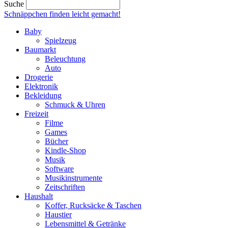
Suche
Schnäppchen finden
leicht gemacht!
Baby
Spielzeug
Baumarkt
Beleuchtung
Auto
Drogerie
Elektronik
Bekleidung
Schmuck & Uhren
Freizeit
Filme
Games
Bücher
Kindle-Shop
Musik
Software
Musikinstrumente
Zeitschriften
Haushalt
Koffer, Rucksäcke & Taschen
Haustier
Lebensmittel & Getränke