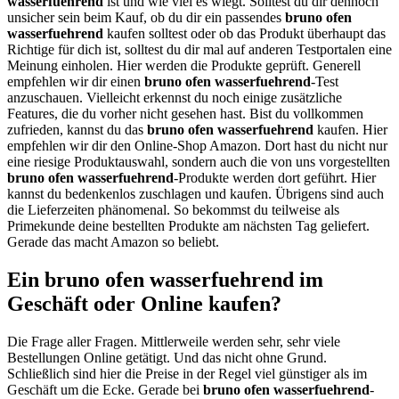
wasserfuehrend
ist und wie viel es wiegt. Solltest du dir dennoch
unsicher sein beim Kauf, ob du dir ein passendes
bruno ofen
wasserfuehrend
kaufen solltest oder ob das Produkt überhaupt das
Richtige für dich ist, solltest du dir mal auf anderen Testportalen eine
Meinung einholen. Hier werden die Produkte geprüft. Generell
empfehlen wir dir einen
bruno ofen wasserfuehrend
-Test
anzuschauen. Vielleicht erkennst du noch einige zusätzliche
Features, die du vorher nicht gesehen hast. Bist du vollkommen
zufrieden, kannst du das
bruno ofen wasserfuehrend
kaufen. Hier
empfehlen wir dir den Online-Shop Amazon. Dort hast du nicht nur
eine riesige Produktauswahl, sondern auch die von uns vorgestellten
bruno ofen wasserfuehrend
-Produkte werden dort geführt. Hier
kannst du bedenkenlos zuschlagen und kaufen. Übrigens sind auch
die Lieferzeiten phänomenal. So bekommst du teilweise als
Primekunde deine bestellten Produkte am nächsten Tag geliefert.
Gerade das macht Amazon so beliebt.
Ein bruno ofen wasserfuehrend im
Geschäft oder Online kaufen?
Die Frage aller Fragen. Mittlerweile werden sehr, sehr viele
Bestellungen Online getätigt. Und das nicht ohne Grund.
Schließlich sind hier die Preise in der Regel viel günstiger als im
Geschäft um die Ecke. Gerade bei
bruno ofen wasserfuehrend
-