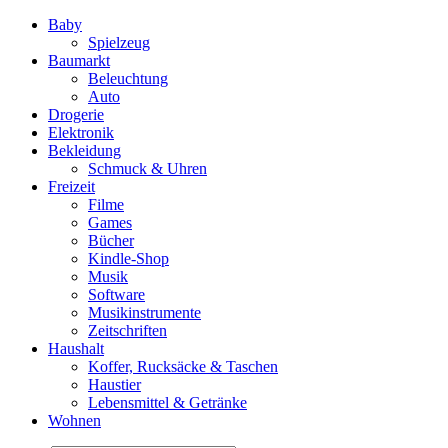
Baby
Spielzeug
Baumarkt
Beleuchtung
Auto
Drogerie
Elektronik
Bekleidung
Schmuck & Uhren
Freizeit
Filme
Games
Bücher
Kindle-Shop
Musik
Software
Musikinstrumente
Zeitschriften
Haushalt
Koffer, Rucksäcke & Taschen
Haustier
Lebensmittel & Getränke
Wohnen