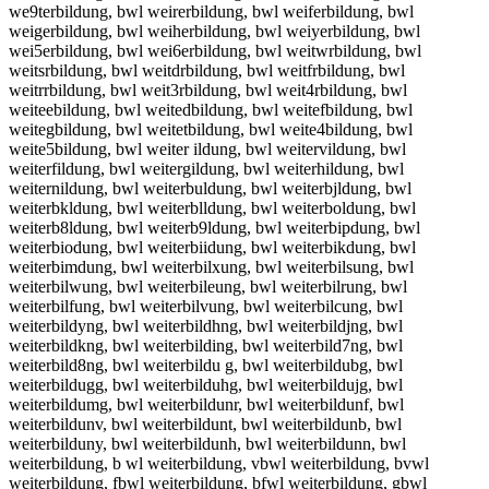
we9terbildung, bwl weirerbildung, bwl weiferbildung, bwl
weigerbildung, bwl weiherbildung, bwl weiyerbildung, bwl
wei5erbildung, bwl wei6erbildung, bwl weitwrbildung, bwl
weitsrbildung, bwl weitdrbildung, bwl weitfrbildung, bwl
weitrrbildung, bwl weit3rbildung, bwl weit4rbildung, bwl
weiteebildung, bwl weitedbildung, bwl weitefbildung, bwl
weitegbildung, bwl weitetbildung, bwl weite4bildung, bwl
weite5bildung, bwl weiter ildung, bwl weitervildung, bwl
weiterfildung, bwl weitergildung, bwl weiterhildung, bwl
weiternildung, bwl weiterbuldung, bwl weiterbjldung, bwl
weiterbkldung, bwl weiterblldung, bwl weiterboldung, bwl
weiterb8ldung, bwl weiterb9ldung, bwl weiterbipdung, bwl
weiterbiodung, bwl weiterbiidung, bwl weiterbikdung, bwl
weiterbimdung, bwl weiterbilxung, bwl weiterbilsung, bwl
weiterbilwung, bwl weiterbileung, bwl weiterbilrung, bwl
weiterbilfung, bwl weiterbilvung, bwl weiterbilcung, bwl
weiterbildyng, bwl weiterbildhng, bwl weiterbildjng, bwl
weiterbildkng, bwl weiterbilding, bwl weiterbild7ng, bwl
weiterbild8ng, bwl weiterbildu g, bwl weiterbildubg, bwl
weiterbildugg, bwl weiterbilduhg, bwl weiterbildujg, bwl
weiterbildumg, bwl weiterbildunr, bwl weiterbildunf, bwl
weiterbildunv, bwl weiterbildunt, bwl weiterbildunb, bwl
weiterbilduny, bwl weiterbildunh, bwl weiterbildunn, bwl
weiterbildung, b wl weiterbildung, vbwl weiterbildung, bvwl
weiterbildung, fbwl weiterbildung, bfwl weiterbildung, gbwl