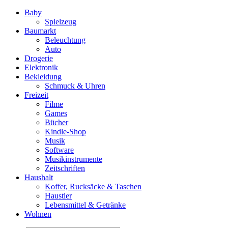
Baby
Spielzeug
Baumarkt
Beleuchtung
Auto
Drogerie
Elektronik
Bekleidung
Schmuck & Uhren
Freizeit
Filme
Games
Bücher
Kindle-Shop
Musik
Software
Musikinstrumente
Zeitschriften
Haushalt
Koffer, Rucksäcke & Taschen
Haustier
Lebensmittel & Getränke
Wohnen