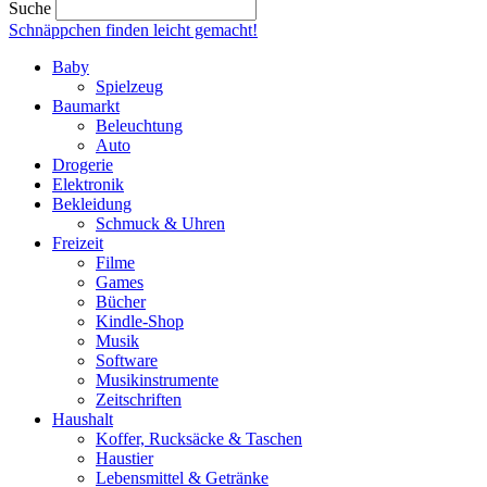
Suche
Schnäppchen finden
leicht gemacht!
Baby
Spielzeug
Baumarkt
Beleuchtung
Auto
Drogerie
Elektronik
Bekleidung
Schmuck & Uhren
Freizeit
Filme
Games
Bücher
Kindle-Shop
Musik
Software
Musikinstrumente
Zeitschriften
Haushalt
Koffer, Rucksäcke & Taschen
Haustier
Lebensmittel & Getränke