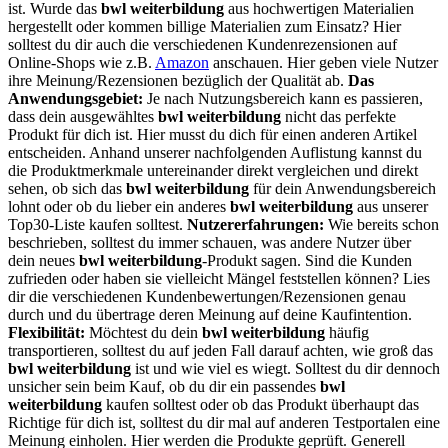
ist. Wurde das
bwl weiterbildung
aus hochwertigen Materialien
hergestellt oder kommen billige Materialien zum Einsatz? Hier
solltest du dir auch die verschiedenen Kundenrezensionen auf
Online-Shops wie z.B.
Amazon
anschauen. Hier geben viele Nutzer
ihre Meinung/Rezensionen bezüglich der Qualität ab.
Das
Anwendungsgebiet:
Je nach Nutzungsbereich kann es passieren,
dass dein ausgewähltes
bwl weiterbildung
nicht das perfekte
Produkt für dich ist. Hier musst du dich für einen anderen Artikel
entscheiden. Anhand unserer nachfolgenden Auflistung kannst du
die Produktmerkmale untereinander direkt vergleichen und direkt
sehen, ob sich das
bwl weiterbildung
für dein Anwendungsbereich
lohnt oder ob du lieber ein anderes
bwl weiterbildung
aus unserer
Top30-Liste kaufen solltest.
Nutzererfahrungen:
Wie bereits schon
beschrieben, solltest du immer schauen, was andere Nutzer über
dein neues
bwl weiterbildung
-Produkt sagen. Sind die Kunden
zufrieden oder haben sie vielleicht Mängel feststellen können? Lies
dir die verschiedenen Kundenbewertungen/Rezensionen genau
durch und du übertrage deren Meinung auf deine Kaufintention.
Flexibilität:
Möchtest du dein
bwl weiterbildung
häufig
transportieren, solltest du auf jeden Fall darauf achten, wie groß das
bwl weiterbildung
ist und wie viel es wiegt. Solltest du dir dennoch
unsicher sein beim Kauf, ob du dir ein passendes
bwl
weiterbildung
kaufen solltest oder ob das Produkt überhaupt das
Richtige für dich ist, solltest du dir mal auf anderen Testportalen eine
Meinung einholen. Hier werden die Produkte geprüft. Generell