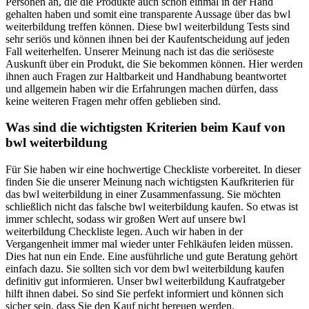
Personen an, die die Produkte auch schon einmal in der Hand
gehalten haben und somit eine transparente Aussage über das bwl
weiterbildung treffen können. Diese bwl weiterbildung Tests sind
sehr seriös und können ihnen bei der Kaufentscheidung auf jeden
Fall weiterhelfen. Unserer Meinung nach ist das die seriöseste
Auskunft über ein Produkt, die Sie bekommen können. Hier werden
ihnen auch Fragen zur Haltbarkeit und Handhabung beantwortet
und allgemein haben wir die Erfahrungen machen dürfen, dass
keine weiteren Fragen mehr offen geblieben sind.
Was sind die wichtigsten Kriterien beim Kauf von
bwl weiterbildung
Für Sie haben wir eine hochwertige Checkliste vorbereitet. In dieser
finden Sie die unserer Meinung nach wichtigsten Kaufkriterien für
das bwl weiterbildung in einer Zusammenfassung. Sie möchten
schließlich nicht das falsche bwl weiterbildung kaufen. So etwas ist
immer schlecht, sodass wir großen Wert auf unsere bwl
weiterbildung Checkliste legen. Auch wir haben in der
Vergangenheit immer mal wieder unter Fehlkäufen leiden müssen.
Dies hat nun ein Ende. Eine ausführliche und gute Beratung gehört
einfach dazu. Sie sollten sich vor dem bwl weiterbildung kaufen
definitiv gut informieren. Unser bwl weiterbildung Kaufratgeber
hilft ihnen dabei. So sind Sie perfekt informiert und können sich
sicher sein, dass Sie den Kauf nicht bereuen werden.