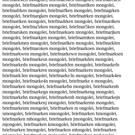
mongolei, briefmadrken mongolei, briefmardken mongolei,
briefmafrken mongolei, briefmarfken mongolei, briefmagrken
mongolei, briefmargken mongolei, briefmatrken mongolei,
briefmartken mongolei, briefma4rken mongolei, briefmar4ken
mongolei, briefma5rken mongolei, briefmar5ken mongolei,
briefmaruken mongolei, briefmarkuen mongolei, briefmarjken
mongolei, briefmarkjen mongolei, briefmarmken mongolei,
briefmarkmen mongolei, briefmarlken mongolei, briefmarklen
mongolei, briefmaroken mongolei, briefmarkoen mongolei,
briefmarkwen mongolei, briefmarkewn mongolei, briefmarksen
mongolei, briefmarkesn mongolei, briefmarkden mongolei,
briefmarkedn mongolei, briefmarkfen mongolei, briefmarkefn
mongolei, briefmarkren mongolei, briefmarkern mongolei,
briefmark3en mongolei, briefmarke3n mongolei, briefmark4en
mongolei, briefmarke4n mongolei, briefmarke n mongolei,
briefmarken mongolei, briefmarkebn mongolei, briefmarkenb
mongolei, briefmarkegn mongolei, briefmarkeng mongolei,
briefmarkehn mongolei, briefmarkenh mongolei, briefmarkejn
mongolei, briefmarkenj mongolei, briefmarkemn mongolei,
briefmarkenm mongolei, briefmarken m ongolei, briefmarken
nmongolei, briefmarken mnongolei, briefmarken hmongolei,
briefmarken mhongolei, briefmarken jmongolei, briefmarken
mjongolei, briefmarken kmongolei, briefmarken mkongolei,
briefmarken lmongolei, briefmarken mlongolei, briefmarken