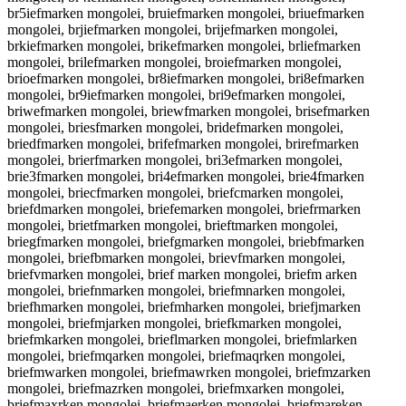
br5iefmarken mongolei, bruiefmarken mongolei, briuefmarken
mongolei, brjiefmarken mongolei, brijefmarken mongolei,
brkiefmarken mongolei, brikefmarken mongolei, brliefmarken
mongolei, brilefmarken mongolei, broiefmarken mongolei,
brioefmarken mongolei, br8iefmarken mongolei, bri8efmarken
mongolei, br9iefmarken mongolei, bri9efmarken mongolei,
briwefmarken mongolei, briewfmarken mongolei, brisefmarken
mongolei, briesfmarken mongolei, bridefmarken mongolei,
briedfmarken mongolei, brifefmarken mongolei, brirefmarken
mongolei, brierfmarken mongolei, bri3efmarken mongolei,
brie3fmarken mongolei, bri4efmarken mongolei, brie4fmarken
mongolei, briecfmarken mongolei, briefcmarken mongolei,
briefdmarken mongolei, briefemarken mongolei, briefrmarken
mongolei, brietfmarken mongolei, brieftmarken mongolei,
briegfmarken mongolei, briefgmarken mongolei, briebfmarken
mongolei, briefbmarken mongolei, brievfmarken mongolei,
briefvmarken mongolei, brief marken mongolei, briefm arken
mongolei, briefnmarken mongolei, briefmnarken mongolei,
briefhmarken mongolei, briefmharken mongolei, briefjmarken
mongolei, briefmjarken mongolei, briefkmarken mongolei,
briefmkarken mongolei, brieflmarken mongolei, briefmlarken
mongolei, briefmqarken mongolei, briefmaqrken mongolei,
briefmwarken mongolei, briefmawrken mongolei, briefmzarken
mongolei, briefmazrken mongolei, briefmxarken mongolei,
briefmaxrken mongolei, briefmaerken mongolei, briefmareken