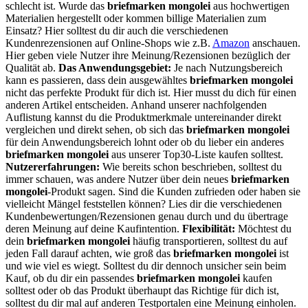
schlecht ist. Wurde das
briefmarken mongolei
aus hochwertigen
Materialien hergestellt oder kommen billige Materialien zum
Einsatz? Hier solltest du dir auch die verschiedenen
Kundenrezensionen auf Online-Shops wie z.B.
Amazon
anschauen.
Hier geben viele Nutzer ihre Meinung/Rezensionen bezüglich der
Qualität ab.
Das Anwendungsgebiet:
Je nach Nutzungsbereich
kann es passieren, dass dein ausgewähltes
briefmarken mongolei
nicht das perfekte Produkt für dich ist. Hier musst du dich für einen
anderen Artikel entscheiden. Anhand unserer nachfolgenden
Auflistung kannst du die Produktmerkmale untereinander direkt
vergleichen und direkt sehen, ob sich das
briefmarken mongolei
für dein Anwendungsbereich lohnt oder ob du lieber ein anderes
briefmarken mongolei
aus unserer Top30-Liste kaufen solltest.
Nutzererfahrungen:
Wie bereits schon beschrieben, solltest du
immer schauen, was andere Nutzer über dein neues
briefmarken
mongolei
-Produkt sagen. Sind die Kunden zufrieden oder haben sie
vielleicht Mängel feststellen können? Lies dir die verschiedenen
Kundenbewertungen/Rezensionen genau durch und du übertrage
deren Meinung auf deine Kaufintention.
Flexibilität:
Möchtest du
dein
briefmarken mongolei
häufig transportieren, solltest du auf
jeden Fall darauf achten, wie groß das
briefmarken mongolei
ist
und wie viel es wiegt. Solltest du dir dennoch unsicher sein beim
Kauf, ob du dir ein passendes
briefmarken mongolei
kaufen
solltest oder ob das Produkt überhaupt das Richtige für dich ist,
solltest du dir mal auf anderen Testportalen eine Meinung einholen.