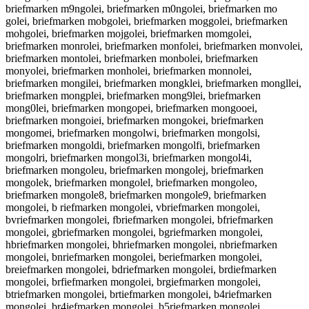
briefmarken m9ngolei, briefmarken m0ngolei, briefmarken mo
golei, briefmarken mobgolei, briefmarken moggolei, briefmarken
mohgolei, briefmarken mojgolei, briefmarken momgolei,
briefmarken monrolei, briefmarken monfolei, briefmarken monvolei,
briefmarken montolei, briefmarken monbolei, briefmarken
monyolei, briefmarken monholei, briefmarken monnolei,
briefmarken mongilei, briefmarken mongklei, briefmarken mongllei,
briefmarken mongplei, briefmarken mong9lei, briefmarken
mong0lei, briefmarken mongopei, briefmarken mongooei,
briefmarken mongoiei, briefmarken mongokei, briefmarken
mongomei, briefmarken mongolwi, briefmarken mongolsi,
briefmarken mongoldi, briefmarken mongolfi, briefmarken
mongolri, briefmarken mongol3i, briefmarken mongol4i,
briefmarken mongoleu, briefmarken mongolej, briefmarken
mongolek, briefmarken mongolel, briefmarken mongoleo,
briefmarken mongole8, briefmarken mongole9, briefmarken
mongolei, b riefmarken mongolei, vbriefmarken mongolei,
bvriefmarken mongolei, fbriefmarken mongolei, bfriefmarken
mongolei, gbriefmarken mongolei, bgriefmarken mongolei,
hbriefmarken mongolei, bhriefmarken mongolei, nbriefmarken
mongolei, bnriefmarken mongolei, beriefmarken mongolei,
breiefmarken mongolei, bdriefmarken mongolei, brdiefmarken
mongolei, brfiefmarken mongolei, brgiefmarken mongolei,
btriefmarken mongolei, brtiefmarken mongolei, b4riefmarken
mongolei, br4iefmarken mongolei, b5riefmarken mongolei,