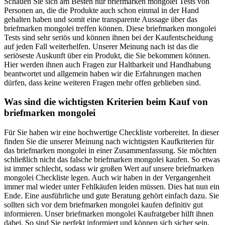
Schauen Sie sich am Besten nur briefmarken mongolei Tests von
Personen an, die die Produkte auch schon einmal in der Hand
gehalten haben und somit eine transparente Aussage über das
briefmarken mongolei treffen können. Diese briefmarken mongolei
Tests sind sehr seriös und können ihnen bei der Kaufentscheidung
auf jeden Fall weiterhelfen. Unserer Meinung nach ist das die
seriöseste Auskunft über ein Produkt, die Sie bekommen können.
Hier werden ihnen auch Fragen zur Haltbarkeit und Handhabung
beantwortet und allgemein haben wir die Erfahrungen machen
dürfen, dass keine weiteren Fragen mehr offen geblieben sind.
Was sind die wichtigsten Kriterien beim Kauf von
briefmarken mongolei
Für Sie haben wir eine hochwertige Checkliste vorbereitet. In dieser
finden Sie die unserer Meinung nach wichtigsten Kaufkriterien für
das briefmarken mongolei in einer Zusammenfassung. Sie möchten
schließlich nicht das falsche briefmarken mongolei kaufen. So etwas
ist immer schlecht, sodass wir großen Wert auf unsere briefmarken
mongolei Checkliste legen. Auch wir haben in der Vergangenheit
immer mal wieder unter Fehlkäufen leiden müssen. Dies hat nun ein
Ende. Eine ausführliche und gute Beratung gehört einfach dazu. Sie
sollten sich vor dem briefmarken mongolei kaufen definitiv gut
informieren. Unser briefmarken mongolei Kaufratgeber hilft ihnen
dabei. So sind Sie perfekt informiert und können sich sicher sein,