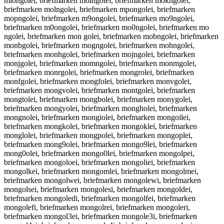
miongolei, briefmarken moingolei, briefmarken mokngolei,
briefmarken molngolei, briefmarken mpongolei, briefmarken
mopngolei, briefmarken m9ongolei, briefmarken mo9ngolei,
briefmarken m0ongolei, briefmarken mo0ngolei, briefmarken mo
ngolei, briefmarken mon golei, briefmarken mobngolei, briefmarken
monbgolei, briefmarken mogngolei, briefmarken mohngolei,
briefmarken monhgolei, briefmarken mojngolei, briefmarken
monjgolei, briefmarken momngolei, briefmarken monmgolei,
briefmarken monrgolei, briefmarken mongrolei, briefmarken
monfgolei, briefmarken mongfolei, briefmarken monvgolei,
briefmarken mongvolei, briefmarken montgolei, briefmarken
mongtolei, briefmarken mongbolei, briefmarken monygolei,
briefmarken mongyolei, briefmarken mongholei, briefmarken
mongnolei, briefmarken mongiolei, briefmarken mongoilei,
briefmarken mongkolei, briefmarken mongoklei, briefmarken
monglolei, briefmarken mongpolei, briefmarken mongoplei,
briefmarken mong9olei, briefmarken mongo9lei, briefmarken
mong0olei, briefmarken mongo0lei, briefmarken mongolpei,
briefmarken mongoloei, briefmarken mongoliei, briefmarken
mongolkei, briefmarken mongomlei, briefmarken mongolmei,
briefmarken mongolwei, briefmarken mongolewi, briefmarken
mongolsei, briefmarken mongolesi, briefmarken mongoldei,
briefmarken mongoledi, briefmarken mongolfei, briefmarken
mongolefi, briefmarken mongolrei, briefmarken mongoleri,
briefmarken mongol3ei, briefmarken mongole3i, briefmarken