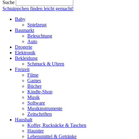
Suche
Schnäppchen finden
leicht gemacht!
Baby
Spielzeug
Baumarkt
Beleuchtung
Auto
Drogerie
Elektronik
Bekleidung
Schmuck & Uhren
Freizeit
Filme
Games
Bücher
Kindle-Shop
Musik
Software
Musikinstrumente
Zeitschriften
Haushalt
Koffer, Rucksäcke & Taschen
Haustier
Lebensmittel & Getränke