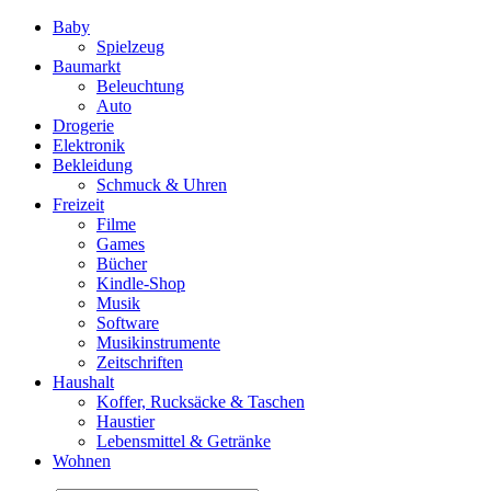
Baby
Spielzeug
Baumarkt
Beleuchtung
Auto
Drogerie
Elektronik
Bekleidung
Schmuck & Uhren
Freizeit
Filme
Games
Bücher
Kindle-Shop
Musik
Software
Musikinstrumente
Zeitschriften
Haushalt
Koffer, Rucksäcke & Taschen
Haustier
Lebensmittel & Getränke
Wohnen