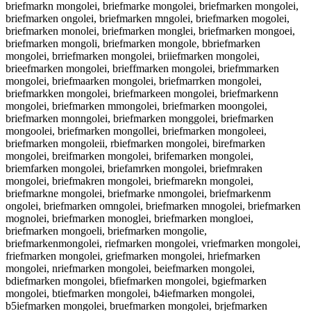
briefmarkn mongolei, briefmarke mongolei, briefmarken mongolei,
briefmarken ongolei, briefmarken mngolei, briefmarken mogolei,
briefmarken monolei, briefmarken monglei, briefmarken mongoei,
briefmarken mongoli, briefmarken mongole, bbriefmarken
mongolei, brriefmarken mongolei, briiefmarken mongolei,
brieefmarken mongolei, brieffmarken mongolei, briefmmarken
mongolei, briefmaarken mongolei, briefmarrken mongolei,
briefmarkken mongolei, briefmarkeen mongolei, briefmarkenn
mongolei, briefmarken mmongolei, briefmarken moongolei,
briefmarken monngolei, briefmarken monggolei, briefmarken
mongoolei, briefmarken mongollei, briefmarken mongoleei,
briefmarken mongoleii, rbiefmarken mongolei, birefmarken
mongolei, breifmarken mongolei, brifemarken mongolei,
briemfarken mongolei, briefamrken mongolei, briefmraken
mongolei, briefmakren mongolei, briefmarekn mongolei,
briefmarkne mongolei, briefmarke nmongolei, briefmarkenm
ongolei, briefmarken omngolei, briefmarken mnogolei, briefmarken
mognolei, briefmarken monoglei, briefmarken mongloei,
briefmarken mongoeli, briefmarken mongolie,
briefmarkenmongolei, riefmarken mongolei, vriefmarken mongolei,
friefmarken mongolei, griefmarken mongolei, hriefmarken
mongolei, nriefmarken mongolei, beiefmarken mongolei,
bdiefmarken mongolei, bfiefmarken mongolei, bgiefmarken
mongolei, btiefmarken mongolei, b4iefmarken mongolei,
b5iefmarken mongolei, bruefmarken mongolei, brjefmarken