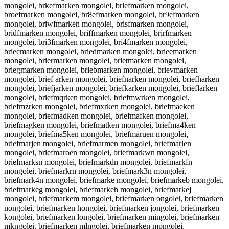
mongolei, brkefmarken mongolei, brlefmarken mongolei,
broefmarken mongolei, br8efmarken mongolei, br9efmarken
mongolei, briwfmarken mongolei, brisfmarken mongolei,
bridfmarken mongolei, briffmarken mongolei, brirfmarken
mongolei, bri3fmarken mongolei, bri4fmarken mongolei,
briecmarken mongolei, briedmarken mongolei, brieemarken
mongolei, briermarken mongolei, brietmarken mongolei,
briegmarken mongolei, briebmarken mongolei, brievmarken
mongolei, brief arken mongolei, briefnarken mongolei, briefharken
mongolei, briefjarken mongolei, briefkarken mongolei, brieflarken
mongolei, briefmqrken mongolei, briefmwrken mongolei,
briefmzrken mongolei, briefmxrken mongolei, briefmaeken
mongolei, briefmadken mongolei, briefmafken mongolei,
briefmagken mongolei, briefmatken mongolei, briefma4ken
mongolei, briefma5ken mongolei, briefmaruen mongolei,
briefmarjen mongolei, briefmarmen mongolei, briefmarlen
mongolei, briefmaroen mongolei, briefmarkwn mongolei,
briefmarksn mongolei, briefmarkdn mongolei, briefmarkfn
mongolei, briefmarkrn mongolei, briefmark3n mongolei,
briefmark4n mongolei, briefmarke mongolei, briefmarkeb mongolei,
briefmarkeg mongolei, briefmarkeh mongolei, briefmarkej
mongolei, briefmarkem mongolei, briefmarken ongolei, briefmarken
nongolei, briefmarken hongolei, briefmarken jongolei, briefmarken
kongolei, briefmarken longolei, briefmarken mingolei, briefmarken
mkngolei, briefmarken mlngolei, briefmarken mpngolei,