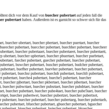
olltest dich vor dem Kauf von
buecher pubertaet
auf jeden fall die
er pubertaet
haben. Außerdem ist es garnicht so schwer sich für das
et, buecher ubertaet, buecher pbertaet, buecher puertaet, buecher
 bueecher pubertaet, bueccher pubertaet, buechher pubertaet, buecheer
uberttaet, buecher pubertaaet, buecher pubertaeet, buecher pubertaett,
p ubertaet, buecher upbertaet, buecher pbuertaet, buecher puebrtaet,
ubertaet, fuecher pubertaet, guecher pubertaet, huecher pubertaet,
 pubertaet, buwcher pubertaet, buscher pubertaet, budcher pubertaet,
 pubertaet, buefher pubertaet, buevher pubertaet, buecber pubertaet,
 pubertaet, buechsr pubertaet, buechdr pubertaet, buechfr pubertaet,
et pubertaet, bueche4 pubertaet, bueche5 pubertaet, buecher
t, buecher pjbertaet, buecher pkbertaet, buecher pibertaet, buecher
et, buecher pubwrtaet, buecher pubsrtaet, buecher pubdrtaet, buecher
aet, buecher pubettaet, buecher pube4taet, buecher pube5taet, buecher
rtqet, buecher pubertwet, buecher pubertzet, buecher pubertxet,
r pubertaer, buecher pubertaef, buecher pubertaeg, buecher pubertaeh,
uecher pubertaet, bfuecher pubertaet, gbuecher pubertaet, bguecher
 pubertaet, bjuecher pubertaet, bujecher pubertaet, bkuecher