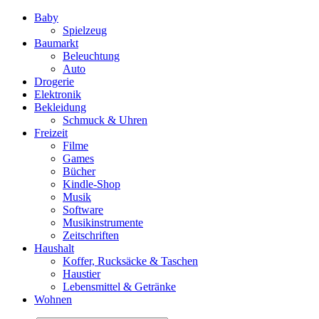
Baby
Spielzeug
Baumarkt
Beleuchtung
Auto
Drogerie
Elektronik
Bekleidung
Schmuck & Uhren
Freizeit
Filme
Games
Bücher
Kindle-Shop
Musik
Software
Musikinstrumente
Zeitschriften
Haushalt
Koffer, Rucksäcke & Taschen
Haustier
Lebensmittel & Getränke
Wohnen