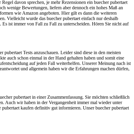
der Regel davon sprechen, je mehr Rezensionen ein buecher pubertaet
o noch wenige Bewertungen, liefern aber dennoch ein hohes Maß an
ttformen wie Amazon angeboten. Hier gilt es dann die weiteren
n. Vielleicht wurde das buecher pubertaet einfach nur deshalb
. Es ist immer von Fall zu Fall zu unterscheiden. Hören Sie nicht auf
r pubertaet Tests anzuschauen. Leider sind diese in den meisten
dukte auch schon einmal in der Hand gehalten haben und somit eine
ufentscheidung auf jeden Fall weiterhelfen. Unserer Meinung nach ist
eantwortet und allgemein haben wir die Erfahrungen machen dürfen,
 buecher pubertaet in einer Zusammenfassung. Sie möchten schließlich
egen. Auch wir haben in der Vergangenheit immer mal wieder unter
 pubertaet kaufen definitiv gut informieren. Unser buecher pubertaet