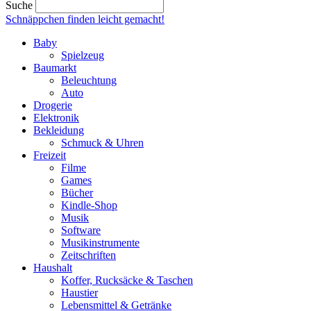
Suche
Schnäppchen finden
leicht gemacht!
Baby
Spielzeug
Baumarkt
Beleuchtung
Auto
Drogerie
Elektronik
Bekleidung
Schmuck & Uhren
Freizeit
Filme
Games
Bücher
Kindle-Shop
Musik
Software
Musikinstrumente
Zeitschriften
Haushalt
Koffer, Rucksäcke & Taschen
Haustier
Lebensmittel & Getränke