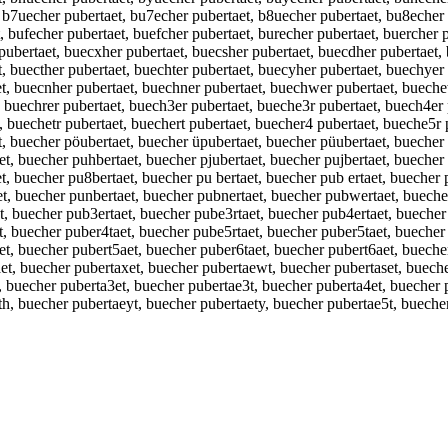
t, b7uecher pubertaet, bu7echer pubertaet, b8uecher pubertaet, bu8eche
, bufecher pubertaet, buefcher pubertaet, burecher pubertaet, buercher 
pubertaet, buecxher pubertaet, buecsher pubertaet, buecdher pubertaet,
, buecther pubertaet, buechter pubertaet, buecyher pubertaet, buechyer
t, buecnher pubertaet, buechner pubertaet, buechwer pubertaet, bueche
, buechrer pubertaet, buech3er pubertaet, bueche3r pubertaet, buech4er
, buechetr pubertaet, buechert pubertaet, buecher4 pubertaet, bueche5r
t, buecher pöubertaet, buecher üpubertaet, buecher püubertaet, buecher
t, buecher puhbertaet, buecher pjubertaet, buecher pujbertaet, buecher
t, buecher pu8bertaet, buecher pu bertaet, buecher pub ertaet, buecher 
et, buecher punbertaet, buecher pubnertaet, buecher pubwertaet, bueche
et, buecher pub3ertaet, buecher pube3rtaet, buecher pub4ertaet, buecher
t, buecher puber4taet, buecher pube5rtaet, buecher puber5taet, buecher
et, buecher pubert5aet, buecher puber6taet, buecher pubert6aet, bueche
et, buecher pubertaxet, buecher pubertaewt, buecher pubertaset, bueche
t, buecher puberta3et, buecher pubertae3t, buecher puberta4et, buecher 
th, buecher pubertaeyt, buecher pubertaety, buecher pubertae5t, bueche