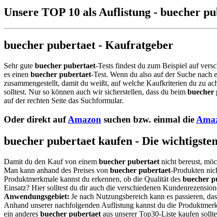
Unsere TOP 10 als Auflistung - buecher pu
buecher pubertaet - Kaufratgeber
Sehr gute
buecher pubertaet
-Tests findest du zum Beispiel auf vers
es einen
buecher pubertaet
-Test. Wenn du also auf der Suche nach
zusammengestellt, damit du weißt, auf welche Kaufkriterien du zu ac
solltest. Nur so können auch wir sicherstellen, dass du beim
buecher 
auf der rechten Seite das Suchformular.
Oder direkt auf
Amazon
suchen bzw. einmal die
Amaz
buecher pubertaet kaufen - Die wichtigste
Damit du den Kauf von einem
buecher pubertaet
nicht bereust, möc
Man kann anhand des Preises von
buecher pubertaet
-Produkten nich
Produktmerkmale kannst du erkennen, ob die Qualität des
buecher p
Einsatz? Hier solltest du dir auch die verschiedenen Kundenrezensio
Anwendungsgebiet:
Je nach Nutzungsbereich kann es passieren, da
Anhand unserer nachfolgenden Auflistung kannst du die Produktmerkm
ein anderes
buecher pubertaet
aus unserer Top30-Liste kaufen sollte