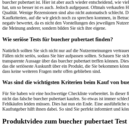
buecher pubertaet ist. Hier ist aber auch wieder entscheidend, wie v
hat, um so besser ist es auch. Jedoch aufgepasst. Oftmals verkaufen 
Qualität. Wenige Rezensionen sind also nicht automatisch schlecht. D
Kaufkriterien, auf die wir gleich noch zu sprechen kommen, in Betra
negativ bewertet, da es nicht den Vorstellungen des jeweiligen Nutzers
die Meinung anderer, sondern bilden Sie sich ihre eigene.
Wie seriöse Tests für buecher pubertaet finden?
Natürlich sollten Sie sich nicht nur auf die Nutzermeinungen vertra
Fällen nicht seriös, sodass Sie hier aufpassen sollten. Schauen Sie 
transparente Aussage über das buecher pubertaet treffen können. Dies
das die seriöseste Auskunft über ein Produkt, die Sie bekommen kö
dass keine weiteren Fragen mehr offen geblieben sind.
Was sind die wichtigsten Kriterien beim Kauf von bu
Für Sie haben wir eine hochwertige Checkliste vorbereitet. In dieser
nicht das falsche buecher pubertaet kaufen. So etwas ist immer schle
Fehlkäufen leiden müssen. Dies hat nun ein Ende. Eine ausführliche u
Kaufratgeber hilft ihnen dabei. So sind Sie perfekt informiert und kö
Produktvideo zum
buecher pubertaet
Test 