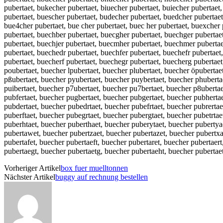
pubertaet, bukecher pubertaet, biuecher pubertaet, buiecher pubertae
pubertaet, buescher pubertaet, budecher pubertaet, buedcher pubertaet
bue4cher pubertaet, bue cher pubertaet, buec her pubertaet, buexcher 
pubertaet, buechber pubertaet, buecgher pubertaet, buechger pubertaet
pubertaet, buechjer pubertaet, buecmher pubertaet, buechmer pubertae
pubertaet, buechedr pubertaet, buechfer pubertaet, buechefr pubertaet
pubertaet, buecherf pubertaet, buechegr pubertaet, buecherg pubertaet
poubertaet, buecher lpubertaet, buecher plubertaet, buecher öpubertae
pßubertaet, buecher pyubertaet, buecher puybertaet, buecher phubertae
puibertaet, buecher p7ubertaet, buecher pu7bertaet, buecher p8ubertae
pubfertaet, buecher pugbertaet, buecher pubgertaet, buecher pubherta
pubdertaet, buecher pubedrtaet, buecher pubefrtaet, buecher pubrerta
puberftaet, buecher pubegrtaet, buecher pubergtaet, buecher pubetrtae
puberhtaet, buecher puberthaet, buecher puberytaet, buecher pubertya
pubertawet, buecher pubertzaet, buecher pubertazet, buecher pubertxa
pubertafet, buecher pubertaeft, buecher pubertaret, buecher pubertaer
pubertaegt, buecher pubertaetg, buecher pubertaeht, buecher pubertae
Vorheriger Artikel
box fuer muelltonnen
Nächster Artikel
buggy auf rechnung bestellen