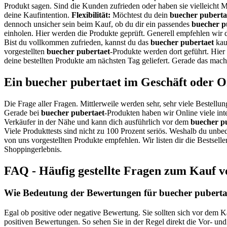
Produkt sagen. Sind die Kunden zufrieden oder haben sie vielleicht
deine Kaufintention.
Flexibilität:
Möchtest du dein
buecher puberta
dennoch unsicher sein beim Kauf, ob du dir ein passendes
buecher p
einholen. Hier werden die Produkte geprüft. Generell empfehlen wir 
Bist du vollkommen zufrieden, kannst du das
buecher pubertaet
kau
vorgestellten
buecher pubertaet
-Produkte werden dort geführt. Hie
deine bestellten Produkte am nächsten Tag geliefert. Gerade das mach
Ein buecher pubertaet im Geschäft oder O
Die Frage aller Fragen. Mittlerweile werden sehr, sehr viele Bestellun
Gerade bei
buecher pubertaet
-Produkten haben wir Online viele int
Verkäufer in der Nähe und kann dich ausführlich vor dem
buecher p
Viele Produkttests sind nicht zu 100 Prozent seriös. Weshalb du unbe
von uns vorgestellten Produkte empfehlen. Wir listen dir die Bestsel
Shoppingerlebnis.
FAQ - Häufig gestellte Fragen zum Kauf v
Wie Bedeutung der Bewertungen für buecher pubertae
Egal ob positive oder negative Bewertung. Sie sollten sich vor dem K
positiven Bewertungen. So sehen Sie in der Regel direkt die Vor- un