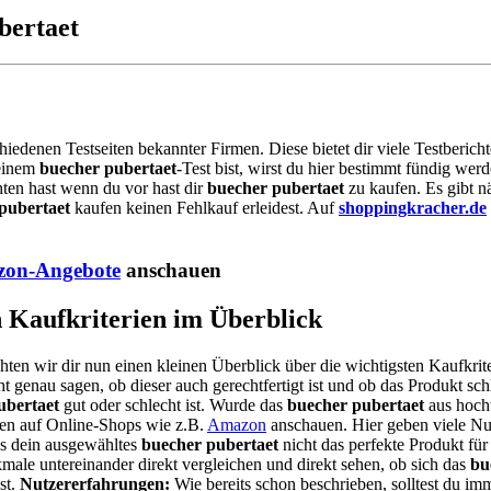
bertaet
chiedenen Testseiten bekannter Firmen. Diese bietet dir viele Testberic
 einem
buecher pubertaet
-Test bist, wirst du hier bestimmt fündig we
hten hast wenn du vor hast dir
buecher pubertaet
zu kaufen. Es gibt n
pubertaet
kaufen keinen Fehlkauf erleidest. Auf
shoppingkracher.de
on-Angebote
anschauen
n Kaufkriterien im Überblick
hten wir dir nun einen kleinen Überblick über die wichtigsten Kaufkrit
t genau sagen, ob dieser auch gerechtfertigt ist und ob das Produkt sch
ubertaet
gut oder schlecht ist. Wurde das
buecher pubertaet
aus hochw
nen auf Online-Shops wie z.B.
Amazon
anschauen. Hier geben viele Nu
ss dein ausgewähltes
buecher pubertaet
nicht das perfekte Produkt für 
ale untereinander direkt vergleichen und direkt sehen, ob sich das
bu
st.
Nutzererfahrungen:
Wie bereits schon beschrieben, solltest du i