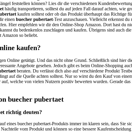
 Mängel feststellen können? Lies dir die verschiedenen Kundenbewert
et
häufig transportieren, solltest du auf jeden Fall darauf achten, wie g
ubertaet
kaufen solltest oder ob das Produkt überhaupt das Richtige für
dir einen
buecher pubertaet
-Test anzuschauen. Vielleicht erkennst du 
fen. Hier empfehlen wir dir den Online-Shop Amazon. Dort hast du nic
r kannst du bedenkenlos zuschlagen und kaufen. Übrigens sind auch di
t Amazon so beliebt.
nline kaufen?
gen Online getätigt. Und das nicht ohne Grund. Schließlich sind hier di
eressante Angebote gesehen. Jedoch gibt es beim Online-Shopping auch 
ubertaet
beraten. Du verlässt dich also auf verschiedene Produkt Testb
dingt auf die Quelle achten solltest. Nur so wirst du den Kauf von ein
ler auf, welche von vielen Nutzern positiv bewerten wurden. Gerade das
on buecher pubertaet
t richtig deuten?
auf eines buecher pubertaet-Produkts immer im klaren sein, dass Sie s
d Nachteile vom Produkt und können so eine bessere Kaufentscheidung 