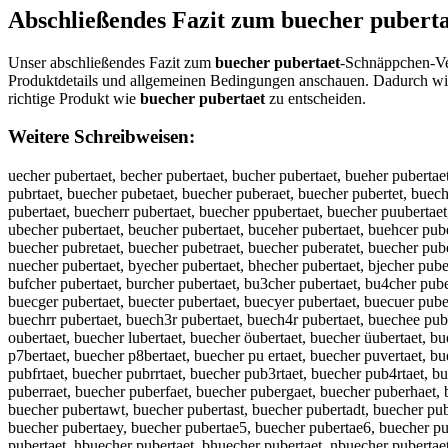
Abschließendes Fazit zum
buecher puberta
Unser abschließendes Fazit zum
buecher pubertaet
-Schnäppchen-Ver
Produktdetails und allgemeinen Bedingungen anschauen. Dadurch wir
richtige Produkt wie
buecher pubertaet
zu entscheiden.
Weitere Schreibweisen:
uecher pubertaet, becher pubertaet, bucher pubertaet, bueher pubertae
pubrtaet, buecher pubetaet, buecher puberaet, buecher pubertet, buec
pubertaet, buecherr pubertaet, buecher ppubertaet, buecher puubertaet
ubecher pubertaet, beucher pubertaet, buceher pubertaet, buehcer pube
buecher pubretaet, buecher pubetraet, buecher puberatet, buecher pube
nuecher pubertaet, byecher pubertaet, bhecher pubertaet, bjecher pube
bufcher pubertaet, burcher pubertaet, bu3cher pubertaet, bu4cher pube
buecger pubertaet, buecter pubertaet, buecyer pubertaet, buecuer pube
buechrr pubertaet, buech3r pubertaet, buech4r pubertaet, buechee pub
oubertaet, buecher lubertaet, buecher öubertaet, buecher üubertaet, bu
p7bertaet, buecher p8bertaet, buecher pu ertaet, buecher puvertaet, b
pubfrtaet, buecher pubrrtaet, buecher pub3rtaet, buecher pub4rtaet, 
puberraet, buecher puberfaet, buecher pubergaet, buecher puberhaet, 
buecher pubertawt, buecher pubertast, buecher pubertadt, buecher pub
buecher pubertaey, buecher pubertae5, buecher pubertae6, buecher pub
pubertaet, hbuecher pubertaet, bhuecher pubertaet, nbuecher pubertaet