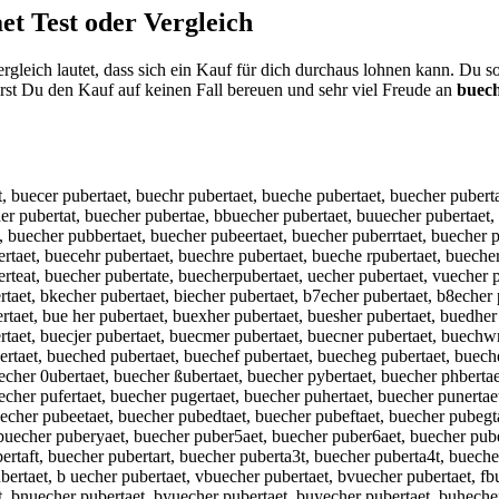
et
Test oder Vergleich
gleich lautet, dass sich ein Kauf für dich durchaus lohnen kann. Du s
st Du den Kauf auf keinen Fall bereuen und sehr viel Freude an
buech
t, buecer pubertaet, buechr pubertaet, bueche pubertaet, buecher puberta
her pubertat, buecher pubertae, bbuecher pubertaet, buuecher pubertaet,
, buecher pubbertaet, buecher pubeertaet, buecher puberrtaet, buecher p
rtaet, buecehr pubertaet, buechre pubertaet, bueche rpubertaet, buecher
rteat, buecher pubertate, buecherpubertaet, uecher pubertaet, vuecher p
rtaet, bkecher pubertaet, biecher pubertaet, b7echer pubertaet, b8echer
rtaet, bue her pubertaet, buexher pubertaet, buesher pubertaet, buedher
rtaet, buecjer pubertaet, buecmer pubertaet, buecner pubertaet, buechwr
ertaet, bueched pubertaet, buechef pubertaet, buecheg pubertaet, buech
echer 0ubertaet, buecher ßubertaet, buecher pybertaet, buecher phbertae
uecher pufertaet, buecher pugertaet, buecher puhertaet, buecher punerta
buecher pubeetaet, buecher pubedtaet, buecher pubeftaet, buecher pubegt
buecher puberyaet, buecher puber5aet, buecher puber6aet, buecher pube
ertaft, buecher pubertart, buecher puberta3t, buecher puberta4t, bueche
ertaet, b uecher pubertaet, vbuecher pubertaet, bvuecher pubertaet, fb
, bnuecher pubertaet, byuecher pubertaet, buyecher pubertaet, buhecher