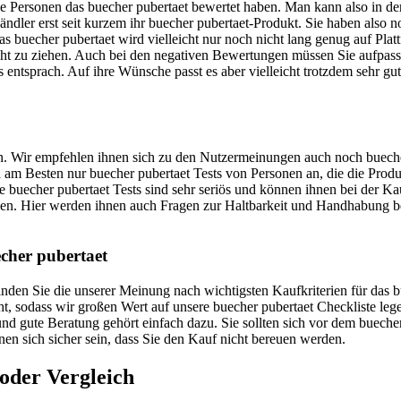
iele Personen das buecher pubertaet bewertet haben. Man kann also in 
Händler erst seit kurzem ihr buecher pubertaet-Produkt. Sie haben als
as buecher pubertaet wird vielleicht nur noch nicht lang genug auf Pla
cht zu ziehen. Auch bei den negativen Bewertungen müssen Sie aufpasse
 entsprach. Auf ihre Wünsche passt es aber vielleicht trotzdem sehr gut
uen. Wir empfehlen ihnen sich zu den Nutzermeinungen auch noch bueche
sich am Besten nur buecher pubertaet Tests von Personen an, die die Pro
e buecher pubertaet Tests sind sehr seriös und können ihnen bei der Ka
nnen. Hier werden ihnen auch Fragen zur Haltbarkeit und Handhabung b
echer pubertaet
 finden Sie die unserer Meinung nach wichtigsten Kaufkriterien für das
cht, sodass wir großen Wert auf unsere buecher pubertaet Checkliste l
nd gute Beratung gehört einfach dazu. Sie sollten sich vor dem buecher
nnen sich sicher sein, dass Sie den Kauf nicht bereuen werden.
oder Vergleich