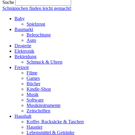
Suche
Schnäppchen finden
leicht gemacht!
Baby
Spielzeug
Baumarkt
Beleuchtung
Auto
Drogerie
Elektronik
Bekleidung
Schmuck & Uhren
Freizeit
Filme
Games
Bücher
Kindle-Shop
Musik
Software
Musikinstrumente
Zeitschriften
Haushalt
Koffer, Rucksäcke & Taschen
Haustier
Lebensmittel & Getränke