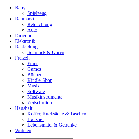
Baby
Spielzeug
Baumarkt
Beleuchtung
Auto
Drogerie
Elektronik
Bekleidung
Schmuck & Uhren
Freizeit
Filme
Games
Bücher
Kindle-Shop
Musik
Software
Musikinstrumente
Zeitschriften
Haushalt
Koffer, Rucksäcke & Taschen
Haustier
Lebensmittel & Getränke
Wohnen