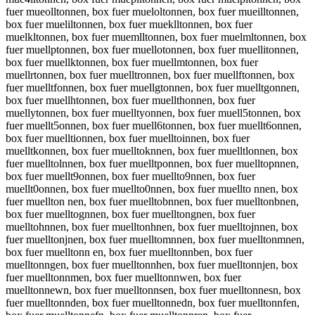
fuer mueolltonnen, box fuer mueloltonnen, box fuer mueilltonnen,
box fuer mueliltonnen, box fuer mueklltonnen, box fuer
muelkltonnen, box fuer muemlltonnen, box fuer muelmltonnen, box
fuer muellptonnen, box fuer muellotonnen, box fuer muellitonnen,
box fuer muellktonnen, box fuer muellmtonnen, box fuer
muellrtonnen, box fuer muelltronnen, box fuer muellftonnen, box
fuer muelltfonnen, box fuer muellgtonnen, box fuer muelltgonnen,
box fuer muellhtonnen, box fuer muellthonnen, box fuer
muellytonnen, box fuer muelltyonnen, box fuer muell5tonnen, box
fuer muellt5onnen, box fuer muell6tonnen, box fuer muellt6onnen,
box fuer muelltionnen, box fuer muelltoinnen, box fuer
muelltkonnen, box fuer muelltoknnen, box fuer muelltlonnen, box
fuer muelltolnnen, box fuer muelltponnen, box fuer muelltopnnen,
box fuer muellt9onnen, box fuer muellto9nnen, box fuer
muellt0onnen, box fuer muellto0nnen, box fuer muellto nnen, box
fuer muellton nen, box fuer muelltobnnen, box fuer muelltonbnen,
box fuer muelltognnen, box fuer muelltongnen, box fuer
muelltohnnen, box fuer muelltonhnen, box fuer muelltojnnen, box
fuer muelltonjnen, box fuer muelltomnnen, box fuer muelltonmnen,
box fuer muelltonn en, box fuer muelltonnben, box fuer
muelltonngen, box fuer muelltonnhen, box fuer muelltonnjen, box
fuer muelltonnmen, box fuer muelltonnwen, box fuer
muelltonnewn, box fuer muelltonnsen, box fuer muelltonnesn, box
fuer muelltonnden, box fuer muelltonnedn, box fuer muelltonnfen,