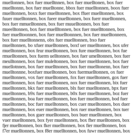
muellonnen, box fuer muelltnnen, box fuer muelltonen, box fuer
muelltonnn, box fuer muelltonne, bbox fuer muelltonnen, boox fuer
muelltonnen, boxx fuer muelltonnen, box ffuer muelltonnen, box
fuuer muelltonnen, box fueer muelltonnen, box fuerr muelltonnen,
box fuer mmuelltonnen, box fuer muuelltonnen, box fuer
mueelltonnen, box fuer muellltonnen, box fuer muellttonnen, box
fuer muelltoonnen, box fuer muelltonnnen, box fuer muelltonneen,
box fuer muelltonnenn, obx fuer muelltonnen, bxo fuer
muelltonnen, bo xfuer muelltonnen, boxf uer muelltonnen, box ufer
muelltonnen, box feur muelltonnen, box fure muelltonnen, box fue
rmuelltonnen, box fuerm uelltonnen, box fuer umelltonnen, box fuer
meulltonnen, box fuer muleltonnen, box fuer mueltlonnen, box fuer
muellotnnen, box fuer muelltnonen, box fuer muelltonenn, box fuer
muelltonnne, boxfuer muelltonnen, box fuermuelltonnen, ox fuer
muelltonnen, vox fuer muelltonnen, fox fuer muelltonnen, gox fuer
muelltonnen, hox fuer muelltonnen, nox fuer muelltonnen, bix fuer
muelltonnen, bkx fuer muelltonnen, blx fuer muelltonnen, bpx fuer
muelltonnen, b9x fuer muelltonnen, b0x fuer muelltonnen, boz fuer
muelltonnen, boa fuer muelltonnen, bos fuer muelltonnen, bod fuer
muelltonnen, boc fuer muelltonnen, box cuer muelltonnen, box duer
muelltonnen, box euer muelltonnen, box ruer muelltonnen, box tuer
muelltonnen, box guer muelltonnen, box buer muelltonnen, box
vuer muelltonnen, box fyer muelltonnen, box fher muelltonnen, box
fjer muelltonnen, box fker muelltonnen, box fier muelltonnen, box
f7er muelltonnen, box f8er muelltonnen, box fuwr muelltonnen, box