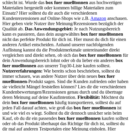
schlecht ist. Wurde das
box fuer muelltonnen
aus hochwertigen
Materialien hergestellt oder kommen billige Materialien zum
Einsatz? Hier solltest du dir auch die verschiedenen
Kundenrezensionen auf Online-Shops wie z.B.
Amazon
anschauen.
Hier geben viele Nutzer ihre Meinung/Rezensionen bezüglich der
Qualität ab.
Das Anwendungsgebiet:
Je nach Nutzungsbereich
kann es passieren, dass dein ausgewähltes
box fuer muelltonnen
nicht das perfekte Produkt für dich ist. Hier musst du dich für einen
anderen Artikel entscheiden. Anhand unserer nachfolgenden
Auflistung kannst du die Produktmerkmale untereinander direkt
vergleichen und direkt sehen, ob sich das
box fuer muelltonnen
für
dein Anwendungsbereich lohnt oder ob du lieber ein anderes
box
fuer muelltonnen
aus unserer Top30-Liste kaufen solltest.
Nutzererfahrungen:
Wie bereits schon beschrieben, solltest du
immer schauen, was andere Nutzer über dein neues
box fuer
muelltonnen
-Produkt sagen. Sind die Kunden zufrieden oder haben
sie vielleicht Mängel feststellen können? Lies dir die verschiedenen
Kundenbewertungen/Rezensionen genau durch und du übertrage
deren Meinung auf deine Kaufintention.
Flexibilität:
Möchtest du
dein
box fuer muelltonnen
häufig transportieren, solltest du auf
jeden Fall darauf achten, wie groß das
box fuer muelltonnen
ist
und wie viel es wiegt. Solltest du dir dennoch unsicher sein beim
Kauf, ob du dir ein passendes
box fuer muelltonnen
kaufen solltest
oder ob das Produkt überhaupt das Richtige für dich ist, solltest du
dir mal auf anderen Testportalen eine Meinung einholen. Hier