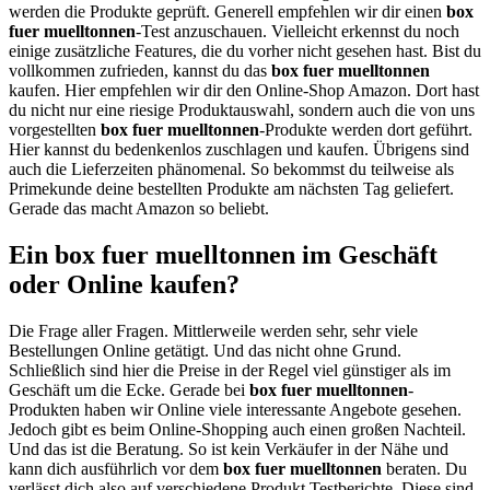
werden die Produkte geprüft. Generell empfehlen wir dir einen
box
fuer muelltonnen
-Test anzuschauen. Vielleicht erkennst du noch
einige zusätzliche Features, die du vorher nicht gesehen hast. Bist du
vollkommen zufrieden, kannst du das
box fuer muelltonnen
kaufen. Hier empfehlen wir dir den Online-Shop Amazon. Dort hast
du nicht nur eine riesige Produktauswahl, sondern auch die von uns
vorgestellten
box fuer muelltonnen
-Produkte werden dort geführt.
Hier kannst du bedenkenlos zuschlagen und kaufen. Übrigens sind
auch die Lieferzeiten phänomenal. So bekommst du teilweise als
Primekunde deine bestellten Produkte am nächsten Tag geliefert.
Gerade das macht Amazon so beliebt.
Ein box fuer muelltonnen im Geschäft
oder Online kaufen?
Die Frage aller Fragen. Mittlerweile werden sehr, sehr viele
Bestellungen Online getätigt. Und das nicht ohne Grund.
Schließlich sind hier die Preise in der Regel viel günstiger als im
Geschäft um die Ecke. Gerade bei
box fuer muelltonnen
-
Produkten haben wir Online viele interessante Angebote gesehen.
Jedoch gibt es beim Online-Shopping auch einen großen Nachteil.
Und das ist die Beratung. So ist kein Verkäufer in der Nähe und
kann dich ausführlich vor dem
box fuer muelltonnen
beraten. Du
verlässt dich also auf verschiedene Produkt Testberichte. Diese sind