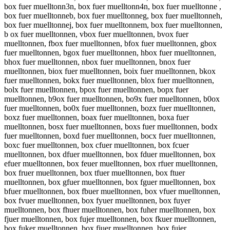
box fuer muelltonn3n, box fuer muelltonn4n, box fuer muelltonne ,
box fuer muelltonneb, box fuer muelltonneg, box fuer muelltonneh,
box fuer muelltonnej, box fuer muelltonnem, box fuer muelltonnen,
b ox fuer muelltonnen, vbox fuer muelltonnen, bvox fuer
muelltonnen, fbox fuer muelltonnen, bfox fuer muelltonnen, gbox
fuer muelltonnen, bgox fuer muelltonnen, hbox fuer muelltonnen,
bhox fuer muelltonnen, nbox fuer muelltonnen, bnox fuer
muelltonnen, biox fuer muelltonnen, boix fuer muelltonnen, bkox
fuer muelltonnen, bokx fuer muelltonnen, blox fuer muelltonnen,
bolx fuer muelltonnen, bpox fuer muelltonnen, bopx fuer
muelltonnen, b9ox fuer muelltonnen, bo9x fuer muelltonnen, b0ox
fuer muelltonnen, bo0x fuer muelltonnen, bozx fuer muelltonnen,
boxz fuer muelltonnen, boax fuer muelltonnen, boxa fuer
muelltonnen, bosx fuer muelltonnen, boxs fuer muelltonnen, bodx
fuer muelltonnen, boxd fuer muelltonnen, bocx fuer muelltonnen,
boxc fuer muelltonnen, box cfuer muelltonnen, box fcuer
muelltonnen, box dfuer muelltonnen, box fduer muelltonnen, box
efuer muelltonnen, box feuer muelltonnen, box rfuer muelltonnen,
box fruer muelltonnen, box tfuer muelltonnen, box ftuer
muelltonnen, box gfuer muelltonnen, box fguer muelltonnen, box
bfuer muelltonnen, box fbuer muelltonnen, box vfuer muelltonnen,
box fvuer muelltonnen, box fyuer muelltonnen, box fuyer
muelltonnen, box fhuer muelltonnen, box fuher muelltonnen, box
fjuer muelltonnen, box fujer muelltonnen, box fkuer muelltonnen,
box fuker muelltonnen, box fiuer muelltonnen, box fuier