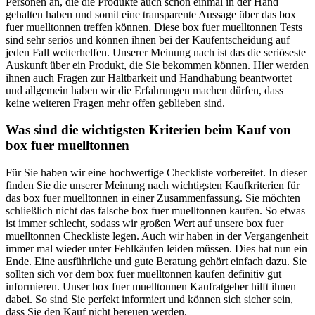
Personen an, die die Produkte auch schon einmal in der Hand
gehalten haben und somit eine transparente Aussage über das box
fuer muelltonnen treffen können. Diese box fuer muelltonnen Tests
sind sehr seriös und können ihnen bei der Kaufentscheidung auf
jeden Fall weiterhelfen. Unserer Meinung nach ist das die seriöseste
Auskunft über ein Produkt, die Sie bekommen können. Hier werden
ihnen auch Fragen zur Haltbarkeit und Handhabung beantwortet
und allgemein haben wir die Erfahrungen machen dürfen, dass
keine weiteren Fragen mehr offen geblieben sind.
Was sind die wichtigsten Kriterien beim Kauf von
box fuer muelltonnen
Für Sie haben wir eine hochwertige Checkliste vorbereitet. In dieser
finden Sie die unserer Meinung nach wichtigsten Kaufkriterien für
das box fuer muelltonnen in einer Zusammenfassung. Sie möchten
schließlich nicht das falsche box fuer muelltonnen kaufen. So etwas
ist immer schlecht, sodass wir großen Wert auf unsere box fuer
muelltonnen Checkliste legen. Auch wir haben in der Vergangenheit
immer mal wieder unter Fehlkäufen leiden müssen. Dies hat nun ein
Ende. Eine ausführliche und gute Beratung gehört einfach dazu. Sie
sollten sich vor dem box fuer muelltonnen kaufen definitiv gut
informieren. Unser box fuer muelltonnen Kaufratgeber hilft ihnen
dabei. So sind Sie perfekt informiert und können sich sicher sein,
dass Sie den Kauf nicht bereuen werden.