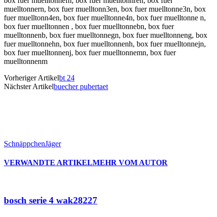
box fuer muelltonnefn, box fuer muelltonnren, box fuer
muelltonnern, box fuer muelltonn3en, box fuer muelltonne3n, box
fuer muelltonn4en, box fuer muelltonne4n, box fuer muelltonne n,
box fuer muelltonnen , box fuer muelltonnebn, box fuer
muelltonnenb, box fuer muelltonnegn, box fuer muelltonneng, box
fuer muelltonnehn, box fuer muelltonnenh, box fuer muelltonnejn,
box fuer muelltonnenj, box fuer muelltonnemn, box fuer
muelltonnenm
Vorheriger Artikel
bt 24
Nächster Artikel
buecher pubertaet
SchnäppchenJäger
VERWANDTE ARTIKEL
MEHR VOM AUTOR
bosch serie 4 wak28227