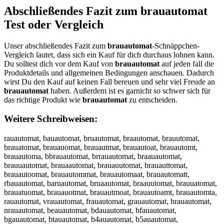
Abschließendes Fazit zum
brauautomat
Test oder Vergleich
Unser abschließendes Fazit zum
brauautomat
-Schnäppchen-
Vergleich lautet, dass sich ein Kauf für dich durchaus lohnen kann.
Du solltest dich vor dem Kauf von
brauautomat
auf jeden fall die
Produktdetails und allgemeinen Bedingungen anschauen. Dadurch
wirst Du den Kauf auf keinen Fall bereuen und sehr viel Freude an
brauautomat
haben. Außerdem ist es garnicht so schwer sich für
das richtige Produkt wie
brauautomat
zu entscheiden.
Weitere Schreibweisen:
rauautomat, bauautomat, bruautomat, braautomat, brauutomat,
brauatomat, brauauomat, brauautmat, brauautoat, brauautomt,
brauautoma, bbrauautomat, brrauautomat, braauautomat,
brauuautomat, brauaautomat, brauauutomat, brauauttomat,
brauautoomat, brauautommat, brauautomaat, brauautomatt,
rbauautomat, baruautomat, bruaautomat, braauutomat, brauuatomat,
brauatuomat, brauauotmat, brauautmoat, brauautoamt, brauautomta,
rauautomat, vrauautomat, frauautomat, grauautomat, hrauautomat,
nrauautomat, beauautomat, bdauautomat, bfauautomat,
bgauautomat, btauautomat, b4auautomat, b5auautomat,