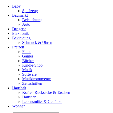
Baby
Spielzeug
Baumarkt
Beleuchtung
Auto
Drogerie
Elektronik
Bekleidung
Schmuck & Uhren
Freizeit
Filme
Games
Bücher
Kindle-Shop
Musik
Software
Musikinstrumente
Zeitschriften
Haushalt
Koffer, Rucksäcke & Taschen
Haustier
Lebensmittel & Getränke
Wohnen