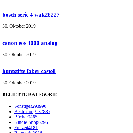
bosch serie 4 wak28227
30. Oktober 2019
canon eos 3000 analog
30. Oktober 2019
buntstifte faber castell
30. Oktober 2019
BELIEBTE KATEGORIE
Sonstiges
293990
Bekleidung
137885
Bücher
9465
Kindle-Shop
6296
Freizeit
4181
Baumarkt
3936