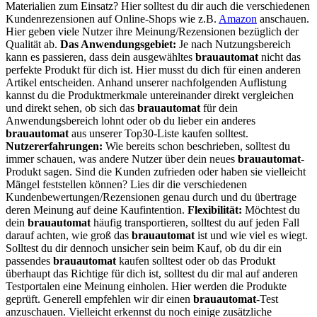
Materialien zum Einsatz? Hier solltest du dir auch die verschiedenen
Kundenrezensionen auf Online-Shops wie z.B.
Amazon
anschauen.
Hier geben viele Nutzer ihre Meinung/Rezensionen bezüglich der
Qualität ab.
Das Anwendungsgebiet:
Je nach Nutzungsbereich
kann es passieren, dass dein ausgewähltes
brauautomat
nicht das
perfekte Produkt für dich ist. Hier musst du dich für einen anderen
Artikel entscheiden. Anhand unserer nachfolgenden Auflistung
kannst du die Produktmerkmale untereinander direkt vergleichen
und direkt sehen, ob sich das
brauautomat
für dein
Anwendungsbereich lohnt oder ob du lieber ein anderes
brauautomat
aus unserer Top30-Liste kaufen solltest.
Nutzererfahrungen:
Wie bereits schon beschrieben, solltest du
immer schauen, was andere Nutzer über dein neues
brauautomat
-
Produkt sagen. Sind die Kunden zufrieden oder haben sie vielleicht
Mängel feststellen können? Lies dir die verschiedenen
Kundenbewertungen/Rezensionen genau durch und du übertrage
deren Meinung auf deine Kaufintention.
Flexibilität:
Möchtest du
dein
brauautomat
häufig transportieren, solltest du auf jeden Fall
darauf achten, wie groß das
brauautomat
ist und wie viel es wiegt.
Solltest du dir dennoch unsicher sein beim Kauf, ob du dir ein
passendes
brauautomat
kaufen solltest oder ob das Produkt
überhaupt das Richtige für dich ist, solltest du dir mal auf anderen
Testportalen eine Meinung einholen. Hier werden die Produkte
geprüft. Generell empfehlen wir dir einen
brauautomat
-Test
anzuschauen. Vielleicht erkennst du noch einige zusätzliche