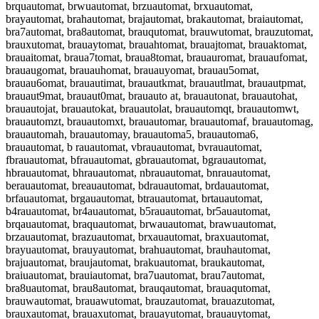
brquautomat, brwuautomat, brzuautomat, brxuautomat,
brayautomat, brahautomat, brajautomat, brakautomat, braiautomat,
bra7automat, bra8automat, brauqutomat, brauwutomat, brauzutomat,
brauxutomat, brauaytomat, brauahtomat, brauajtomat, brauaktomat,
brauaitomat, braua7tomat, braua8tomat, brauauromat, brauaufomat,
brauaugomat, brauauhomat, brauauyomat, brauau5omat,
brauau6omat, brauautimat, brauautkmat, brauautlmat, brauautpmat,
brauaut9mat, brauaut0mat, brauauto at, brauautonat, brauautohat,
brauautojat, brauautokat, brauautolat, brauautomqt, brauautomwt,
brauautomzt, brauautomxt, brauautomar, brauautomaf, brauautomag,
brauautomah, brauautomay, brauautoma5, brauautoma6,
brauautomat, b rauautomat, vbrauautomat, bvrauautomat,
fbrauautomat, bfrauautomat, gbrauautomat, bgrauautomat,
hbrauautomat, bhrauautomat, nbrauautomat, bnrauautomat,
berauautomat, breauautomat, bdrauautomat, brdauautomat,
brfauautomat, brgauautomat, btrauautomat, brtauautomat,
b4rauautomat, br4auautomat, b5rauautomat, br5auautomat,
brqauautomat, braquautomat, brwauautomat, brawuautomat,
brzauautomat, brazuautomat, brxauautomat, braxuautomat,
brayuautomat, brauyautomat, brahuautomat, brauhautomat,
brajuautomat, braujautomat, brakuautomat, braukautomat,
braiuautomat, brauiautomat, bra7uautomat, brau7automat,
bra8uautomat, brau8automat, brauqautomat, brauaqutomat,
brauwautomat, brauawutomat, brauzautomat, brauazutomat,
brauxautomat, brauaxutomat, brauayutomat, brauauytomat,