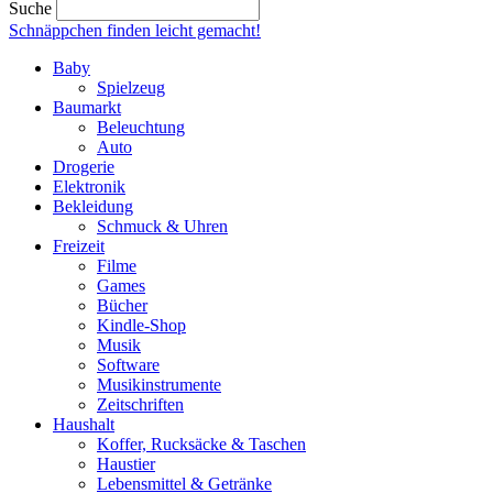
Suche
Schnäppchen finden
leicht gemacht!
Baby
Spielzeug
Baumarkt
Beleuchtung
Auto
Drogerie
Elektronik
Bekleidung
Schmuck & Uhren
Freizeit
Filme
Games
Bücher
Kindle-Shop
Musik
Software
Musikinstrumente
Zeitschriften
Haushalt
Koffer, Rucksäcke & Taschen
Haustier
Lebensmittel & Getränke