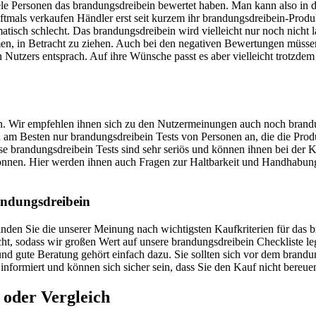
viele Personen das brandungsdreibein bewertet haben. Man kann also in
 Oftmals verkaufen Händler erst seit kurzem ihr brandungsdreibein-Prod
atisch schlecht. Das brandungsdreibein wird vielleicht nur noch nicht
men, in Betracht zu ziehen. Auch bei den negativen Bewertungen müssen
n Nutzers entsprach. Auf ihre Wünsche passt es aber vielleicht trotzdem
uen. Wir empfehlen ihnen sich zu den Nutzermeinungen auch noch brandu
sich am Besten nur brandungsdreibein Tests von Personen an, die die Pr
se brandungsdreibein Tests sind sehr seriös und können ihnen bei der 
 können. Hier werden ihnen auch Fragen zur Haltbarkeit und Handhabu
andungsdreibein
 finden Sie die unserer Meinung nach wichtigsten Kaufkriterien für da
echt, sodass wir großen Wert auf unsere brandungsdreibein Checkliste 
nd gute Beratung gehört einfach dazu. Sie sollten sich vor dem brandun
 informiert und können sich sicher sein, dass Sie den Kauf nicht bereu
 oder Vergleich