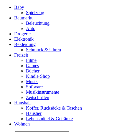
Baby
Spielzeug
Baumarkt
Beleuchtung
Auto
Drogerie
Elektronik
Bekleidung
Schmuck & Uhren
Freizeit
Filme
Games
Bücher
Kindle-Shop
Musik
Software
Musikinstrumente
Zeitschriften
Haushalt
Koffer, Rucksäcke & Taschen
Haustier
Lebensmittel & Getränke
Wohnen