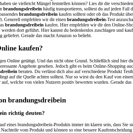
 haben sie vielleicht Mängel feststellen können? Lies dir die versch
in
brandungsdreibein
häufig transportieren, solltest du auf jeden Fall
n passendes
brandungsdreibein
kaufen solltest oder ob das Produkt überh
t. Generell empfehlen wir dir einen
brandungsdreibein
-Test anzuscha
das
brandungsdreibein
kaufen. Hier empfehlen wir dir den Online-Sho
 werden dort geführt. Hier kannst du bedenkenlos zuschlagen und kau
g geliefert. Gerade das macht Amazon so beliebt.
Online kaufen?
gen Online getätigt. Und das nicht ohne Grund. Schließlich sind hier di
teressante Angebote gesehen. Jedoch gibt es beim Online-Shopping auch
dreibein
beraten. Du verlässt dich also auf verschiedene Produkt Test
dingt auf die Quelle achten solltest. Nur so wirst du den Kauf von ein
ler auf, welche von vielen Nutzern positiv bewerten wurden. Gerade das
von brandungsdreibein
in richtig deuten?
Kauf eines brandungsdreibein-Produkts immer im klaren sein, dass Sie 
d Nachteile vom Produkt und können so eine bessere Kaufentscheidung 