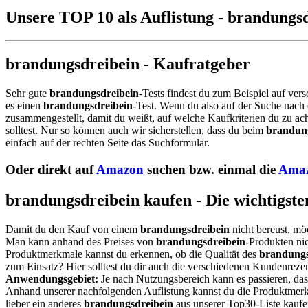
Unsere TOP 10 als Auflistung - brandungs
brandungsdreibein - Kaufratgeber
Sehr gute
brandungsdreibein
-Tests findest du zum Beispiel auf ver
es einen
brandungsdreibein
-Test. Wenn du also auf der Suche nac
zusammengestellt, damit du weißt, auf welche Kaufkriterien du zu ac
solltest. Nur so können auch wir sicherstellen, dass du beim
brandun
einfach auf der rechten Seite das Suchformular.
Oder direkt auf
Amazon
suchen bzw. einmal die
Amaz
brandungsdreibein kaufen - Die wichtigste
Damit du den Kauf von einem
brandungsdreibein
nicht bereust, mö
Man kann anhand des Preises von
brandungsdreibein
-Produkten nic
Produktmerkmale kannst du erkennen, ob die Qualität des
brandungs
zum Einsatz? Hier solltest du dir auch die verschiedenen Kundenrez
Anwendungsgebiet:
Je nach Nutzungsbereich kann es passieren, da
Anhand unserer nachfolgenden Auflistung kannst du die Produktmerkm
lieber ein anderes
brandungsdreibein
aus unserer Top30-Liste kaufen