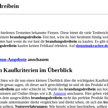
dreibein
schiedenen Testseiten bekannter Firmen. Diese bietet dir viele Testberi
h einem
brandungsdreibein
-Test bist, wirst du hier bestimmt fündig 
hten hast wenn du vor hast dir
brandungsdreibein
zu kaufen. Es gibt 
gsdreibein
kaufen keinen Fehlkauf erleidest. Auf
shoppingkracher.d
on-Angebote
anschauen
n Kaufkriterien im Überblick
chten wir dir nun einen kleinen Überblick über die wichtigsten Kaufkrit
ht genau sagen, ob dieser auch gerechtfertigt ist und ob das Produkt sc
dreibein
gut oder schlecht ist. Wurde das
brandungsdreibein
aus hoc
ensionen auf Online-Shops wie z.B.
Amazon
anschauen. Hier geben viel
ss dein ausgewähltes
brandungsdreibein
nicht das perfekte Produkt für
ale untereinander direkt vergleichen und direkt sehen, ob sich das
br
 solltest.
Nutzererfahrungen:
Wie bereits schon beschrieben, solltes