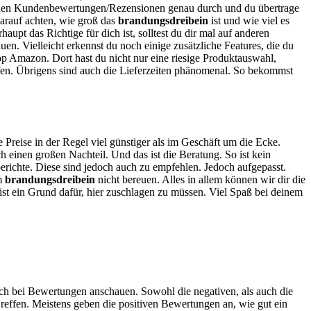
iedenen Kundenbewertungen/Rezensionen genau durch und du übertrage
 darauf achten, wie groß das
brandungsdreibein
ist und wie viel es
aupt das Richtige für dich ist, solltest du dir mal auf anderen
uen. Vielleicht erkennst du noch einige zusätzliche Features, die du
p Amazon. Dort hast du nicht nur eine riesige Produktauswahl,
fen. Übrigens sind auch die Lieferzeiten phänomenal. So bekommst
e Preise in der Regel viel günstiger als im Geschäft um die Ecke.
 einen großen Nachteil. Und das ist die Beratung. So ist kein
berichte. Diese sind jedoch auch zu empfehlen. Jedoch aufgepasst.
em
brandungsdreibein
nicht bereuen. Alles in allem können wir dir die
 ist ein Grund dafür, hier zuschlagen zu müssen. Viel Spaß bei deinem
sich bei Bewertungen anschauen. Sowohl die negativen, als auch die
reffen. Meistens geben die positiven Bewertungen an, wie gut ein