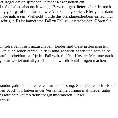
 der Regel davon sprechen, je mehr Rezensionen ein
ukt. Sie haben also noch wenige Bewertungen, liefern aber dennoch
 lang genug auf Plattformen wie Amazon angeboten. Hier gilt es dann
 Sie aufpassen. Vielleicht wurde das brandungsdreibein einfach nur
 sehr gut. Es ist immer von Fall zu Fall zu unterscheiden. Hören Sie
ngsdreibein Tests anzuschauen. Leider sind diese in den meisten
odukte auch schon einmal in der Hand gehalten haben und somit eine
Kaufentscheidung auf jeden Fall weiterhelfen. Unserer Meinung nach
ng beantwortet und allgemein haben wir die Erfahrungen machen
s brandungsdreibein in einer Zusammenfassung. Sie möchten schließlich
legen. Auch wir haben in der Vergangenheit immer mal wieder unter
gsdreibein kaufen definitiv gut informieren. Unser
en werden.