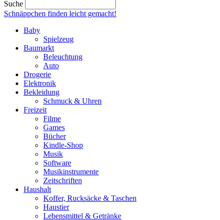
Suche
Schnäppchen finden
leicht gemacht!
Baby
Spielzeug
Baumarkt
Beleuchtung
Auto
Drogerie
Elektronik
Bekleidung
Schmuck & Uhren
Freizeit
Filme
Games
Bücher
Kindle-Shop
Musik
Software
Musikinstrumente
Zeitschriften
Haushalt
Koffer, Rucksäcke & Taschen
Haustier
Lebensmittel & Getränke