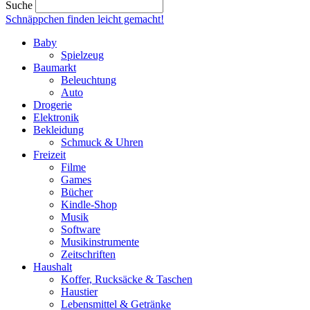
Suche
Schnäppchen finden
leicht gemacht!
Baby
Spielzeug
Baumarkt
Beleuchtung
Auto
Drogerie
Elektronik
Bekleidung
Schmuck & Uhren
Freizeit
Filme
Games
Bücher
Kindle-Shop
Musik
Software
Musikinstrumente
Zeitschriften
Haushalt
Koffer, Rucksäcke & Taschen
Haustier
Lebensmittel & Getränke