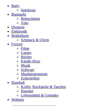
Baby
Spielzeug
Baumarkt
Beleuchtung
Auto
Drogerie
Elektronik
Bekleidung
Schmuck & Uhren
Freizeit
Filme
Games
Bücher
Kindle-Shop
Musik
Software
Musikinstrumente
Zeitschriften
Haushalt
Koffer, Rucksäcke & Taschen
Haustier
Lebensmittel & Getränke
Wohnen