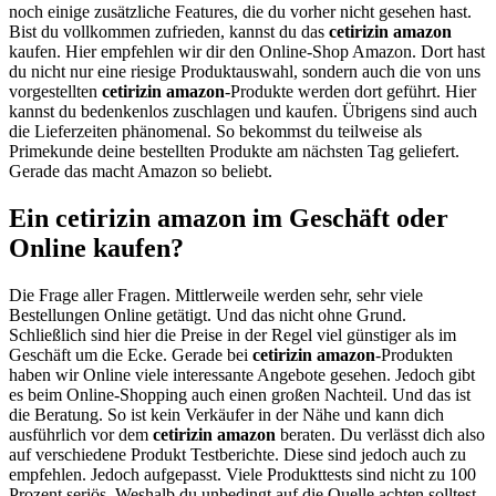
noch einige zusätzliche Features, die du vorher nicht gesehen hast.
Bist du vollkommen zufrieden, kannst du das
cetirizin amazon
kaufen. Hier empfehlen wir dir den Online-Shop Amazon. Dort hast
du nicht nur eine riesige Produktauswahl, sondern auch die von uns
vorgestellten
cetirizin amazon
-Produkte werden dort geführt. Hier
kannst du bedenkenlos zuschlagen und kaufen. Übrigens sind auch
die Lieferzeiten phänomenal. So bekommst du teilweise als
Primekunde deine bestellten Produkte am nächsten Tag geliefert.
Gerade das macht Amazon so beliebt.
Ein cetirizin amazon im Geschäft oder
Online kaufen?
Die Frage aller Fragen. Mittlerweile werden sehr, sehr viele
Bestellungen Online getätigt. Und das nicht ohne Grund.
Schließlich sind hier die Preise in der Regel viel günstiger als im
Geschäft um die Ecke. Gerade bei
cetirizin amazon
-Produkten
haben wir Online viele interessante Angebote gesehen. Jedoch gibt
es beim Online-Shopping auch einen großen Nachteil. Und das ist
die Beratung. So ist kein Verkäufer in der Nähe und kann dich
ausführlich vor dem
cetirizin amazon
beraten. Du verlässt dich also
auf verschiedene Produkt Testberichte. Diese sind jedoch auch zu
empfehlen. Jedoch aufgepasst. Viele Produkttests sind nicht zu 100
Prozent seriös. Weshalb du unbedingt auf die Quelle achten solltest.