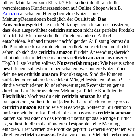
billige Materialien zum Einsatz? Hier solltest du dir auch die
verschiedenen Kundenrezensionen auf Online-Shops wie z.B.
Amazon
anschauen. Hier geben viele Nutzer ihre
Meinung/Rezensionen bezüglich der Qualität ab.
Das
Anwendungsgebiet:
Je nach Nutzungsbereich kann es passieren,
dass dein ausgewähltes
cetirizin amazon
nicht das perfekte Produkt
für dich ist. Hier musst du dich für einen anderen Artikel
entscheiden. Anhand unserer nachfolgenden Auflistung kannst du
die Produktmerkmale untereinander direkt vergleichen und direkt
sehen, ob sich das
cetirizin amazon
für dein Anwendungsbereich
lohnt oder ob du lieber ein anderes
cetirizin amazon
aus unserer
Top30-Liste kaufen solltest.
Nutzererfahrungen:
Wie bereits schon
beschrieben, solltest du immer schauen, was andere Nutzer über
dein neues
cetirizin amazon
-Produkt sagen. Sind die Kunden
zufrieden oder haben sie vielleicht Mängel feststellen können? Lies
dir die verschiedenen Kundenbewertungen/Rezensionen genau
durch und du übertrage deren Meinung auf deine Kaufintention.
Flexibilität:
Möchtest du dein
cetirizin amazon
häufig
transportieren, solltest du auf jeden Fall darauf achten, wie groß das
cetirizin amazon
ist und wie viel es wiegt. Solltest du dir dennoch
unsicher sein beim Kauf, ob du dir ein passendes
cetirizin amazon
kaufen solltest oder ob das Produkt überhaupt das Richtige für dich
ist, solltest du dir mal auf anderen Testportalen eine Meinung
einholen. Hier werden die Produkte geprüft. Generell empfehlen wir
dir einen
cetirizin amazon
-Test anzuschauen. Vielleicht erkennst du