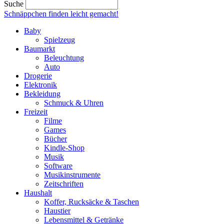
Suche
Schnäppchen finden
leicht gemacht!
Baby
Spielzeug
Baumarkt
Beleuchtung
Auto
Drogerie
Elektronik
Bekleidung
Schmuck & Uhren
Freizeit
Filme
Games
Bücher
Kindle-Shop
Musik
Software
Musikinstrumente
Zeitschriften
Haushalt
Koffer, Rucksäcke & Taschen
Haustier
Lebensmittel & Getränke