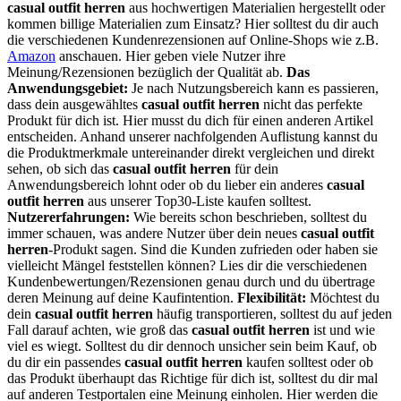
casual outfit herren
aus hochwertigen Materialien hergestellt oder
kommen billige Materialien zum Einsatz? Hier solltest du dir auch
die verschiedenen Kundenrezensionen auf Online-Shops wie z.B.
Amazon
anschauen. Hier geben viele Nutzer ihre
Meinung/Rezensionen bezüglich der Qualität ab.
Das
Anwendungsgebiet:
Je nach Nutzungsbereich kann es passieren,
dass dein ausgewähltes
casual outfit herren
nicht das perfekte
Produkt für dich ist. Hier musst du dich für einen anderen Artikel
entscheiden. Anhand unserer nachfolgenden Auflistung kannst du
die Produktmerkmale untereinander direkt vergleichen und direkt
sehen, ob sich das
casual outfit herren
für dein
Anwendungsbereich lohnt oder ob du lieber ein anderes
casual
outfit herren
aus unserer Top30-Liste kaufen solltest.
Nutzererfahrungen:
Wie bereits schon beschrieben, solltest du
immer schauen, was andere Nutzer über dein neues
casual outfit
herren
-Produkt sagen. Sind die Kunden zufrieden oder haben sie
vielleicht Mängel feststellen können? Lies dir die verschiedenen
Kundenbewertungen/Rezensionen genau durch und du übertrage
deren Meinung auf deine Kaufintention.
Flexibilität:
Möchtest du
dein
casual outfit herren
häufig transportieren, solltest du auf jeden
Fall darauf achten, wie groß das
casual outfit herren
ist und wie
viel es wiegt. Solltest du dir dennoch unsicher sein beim Kauf, ob
du dir ein passendes
casual outfit herren
kaufen solltest oder ob
das Produkt überhaupt das Richtige für dich ist, solltest du dir mal
auf anderen Testportalen eine Meinung einholen. Hier werden die