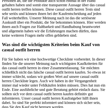
Personen an, die die Produkte auch schon einmal in der Hand
gehalten haben und somit eine transparente Aussage über das casual
outfit herren treffen können. Diese casual outfit herren Tests sind
sehr seriös und können ihnen bei der Kaufentscheidung auf jeden
Fall weiterhelfen. Unserer Meinung nach ist das die seriöseste
Auskunft über ein Produkt, die Sie bekommen können. Hier werden
ihnen auch Fragen zur Haltbarkeit und Handhabung beantwortet
und allgemein haben wir die Erfahrungen machen dürfen, dass
keine weiteren Fragen mehr offen geblieben sind.
Was sind die wichtigsten Kriterien beim Kauf von
casual outfit herren
Für Sie haben wir eine hochwertige Checkliste vorbereitet. In dieser
finden Sie die unserer Meinung nach wichtigsten Kaufkriterien für
das casual outfit herren in einer Zusammenfassung. Sie möchten
schließlich nicht das falsche casual outfit herren kaufen. So etwas ist
immer schlecht, sodass wir großen Wert auf unsere casual outfit
herren Checkliste legen. Auch wir haben in der Vergangenheit
immer mal wieder unter Fehlkäufen leiden müssen. Dies hat nun ein
Ende. Eine ausführliche und gute Beratung gehört einfach dazu. Sie
sollten sich vor dem casual outfit herren kaufen definitiv gut
informieren. Unser casual outfit herren Kaufratgeber hilft ihnen
dabei. So sind Sie perfekt informiert und können sich sicher sein,
dass Sie den Kauf nicht bereuen werden.