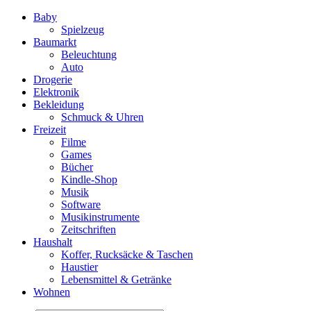
Baby
Spielzeug
Baumarkt
Beleuchtung
Auto
Drogerie
Elektronik
Bekleidung
Schmuck & Uhren
Freizeit
Filme
Games
Bücher
Kindle-Shop
Musik
Software
Musikinstrumente
Zeitschriften
Haushalt
Koffer, Rucksäcke & Taschen
Haustier
Lebensmittel & Getränke
Wohnen