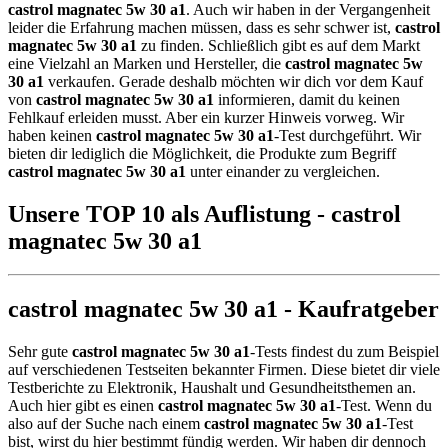
castrol magnatec 5w 30 a1
. Auch wir haben in der Vergangenheit
leider die Erfahrung machen müssen, dass es sehr schwer ist,
castrol
magnatec 5w 30 a1
zu finden. Schließlich gibt es auf dem Markt
eine Vielzahl an Marken und Hersteller, die
castrol magnatec 5w
30 a1
verkaufen. Gerade deshalb möchten wir dich vor dem Kauf
von
castrol magnatec 5w 30 a1
informieren, damit du keinen
Fehlkauf erleiden musst. Aber ein kurzer Hinweis vorweg. Wir
haben keinen
castrol magnatec 5w 30 a1
-Test durchgeführt. Wir
bieten dir lediglich die Möglichkeit, die Produkte zum Begriff
castrol magnatec 5w 30 a1
unter einander zu vergleichen.
Unsere TOP 10 als Auflistung - castrol
magnatec 5w 30 a1
castrol magnatec 5w 30 a1 - Kaufratgeber
Sehr gute
castrol magnatec 5w 30 a1
-Tests findest du zum Beispiel
auf verschiedenen Testseiten bekannter Firmen. Diese bietet dir viele
Testberichte zu Elektronik, Haushalt und Gesundheitsthemen an.
Auch hier gibt es einen
castrol magnatec 5w 30 a1
-Test. Wenn du
also auf der Suche nach einem
castrol magnatec 5w 30 a1
-Test
bist, wirst du hier bestimmt fündig werden. Wir haben dir dennoch