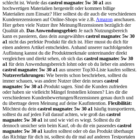
schlecht ist. Wurde das
castrol magnatec 5w 30 a1
aus
hochwertigen Materialien hergestellt oder kommen billige
Materialien zum Einsatz? Hier solltest du dir auch die verschiedenen
Kundenrezensionen auf Online-Shops wie z.B.
Amazon
anschauen.
Hier geben viele Nutzer ihre Meinung/Rezensionen bezüglich der
Qualität ab.
Das Anwendungsgebiet:
Je nach Nutzungsbereich
kann es passieren, dass dein ausgewähltes
castrol magnatec 5w 30
a1
nicht das perfekte Produkt für dich ist. Hier musst du dich für
einen anderen Artikel entscheiden. Anhand unserer nachfolgenden
Auflistung kannst du die Produktmerkmale untereinander direkt
vergleichen und direkt sehen, ob sich das
castrol magnatec 5w 30
a1
für dein Anwendungsbereich lohnt oder ob du lieber ein anderes
castrol magnatec 5w 30 a1
aus unserer Top30-Liste kaufen solltest.
Nutzererfahrungen:
Wie bereits schon beschrieben, solltest du
immer schauen, was andere Nutzer über dein neues
castrol
magnatec 5w 30 a1
-Produkt sagen. Sind die Kunden zufrieden
oder haben sie vielleicht Mängel feststellen können? Lies dir die
verschiedenen Kundenbewertungen/Rezensionen genau durch und
du übertrage deren Meinung auf deine Kaufintention.
Flexibilität:
Möchtest du dein
castrol magnatec 5w 30 a1
häufig transportieren,
solltest du auf jeden Fall darauf achten, wie groß das
castrol
magnatec 5w 30 a1
ist und wie viel es wiegt. Solltest du dir
dennoch unsicher sein beim Kauf, ob du dir ein passendes
castrol
magnatec 5w 30 a1
kaufen solltest oder ob das Produkt überhaupt
das Richtige für dich ist, solltest du dir mal auf anderen Testportalen