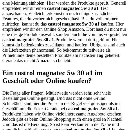
eine Meinung einholen. Hier werden die Produkte geprüft. Generell
empfehlen wir dir einen
castrol magnatec 5w 30 a1
-Test
anzuschauen. Vielleicht erkennst du noch einige zusätzliche
Features, die du vorher nicht gesehen hast. Bist du vollkommen
zufrieden, kannst du das
castrol magnatec 5w 30 a1
kaufen. Hier
empfehlen wir dir den Online-Shop Amazon. Dort hast du nicht nur
eine riesige Produktauswahl, sondern auch die von uns vorgestellten
castrol magnatec 5w 30 a1
-Produkte werden dort geführt. Hier
kannst du bedenkenlos zuschlagen und kaufen. Übrigens sind auch
die Lieferzeiten phänomenal. So bekommst du teilweise als
Primekunde deine bestellten Produkte am nächsten Tag geliefert.
Gerade das macht Amazon so beliebt.
Ein castrol magnatec 5w 30 a1 im
Geschäft oder Online kaufen?
Die Frage aller Fragen. Mittlerweile werden sehr, sehr viele
Bestellungen Online getätigt. Und das nicht ohne Grund.
Schließlich sind hier die Preise in der Regel viel günstiger als im
Geschäft um die Ecke. Gerade bei
castrol magnatec 5w 30 a1
-
Produkten haben wir Online viele interessante Angebote gesehen.
Jedoch gibt es beim Online-Shopping auch einen großen Nachteil.
Und das ist die Beratung. So ist kein Verkäufer in der Nähe und
kann dich ausführlich vor dem
castrol magnatec 5w 30 a1
beraten.