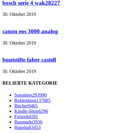
bosch serie 4 wak28227
30. Oktober 2019
canon eos 3000 analog
30. Oktober 2019
buntstifte faber castell
30. Oktober 2019
BELIEBTE KATEGORIE
Sonstiges
293990
Bekleidung
137885
Bücher
9465
Kindle-Shop
6296
Freizeit
4181
Baumarkt
3936
Haushalt
3453