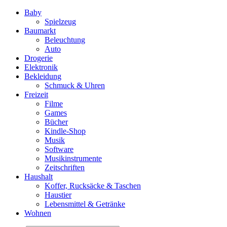
Baby
Spielzeug
Baumarkt
Beleuchtung
Auto
Drogerie
Elektronik
Bekleidung
Schmuck & Uhren
Freizeit
Filme
Games
Bücher
Kindle-Shop
Musik
Software
Musikinstrumente
Zeitschriften
Haushalt
Koffer, Rucksäcke & Taschen
Haustier
Lebensmittel & Getränke
Wohnen