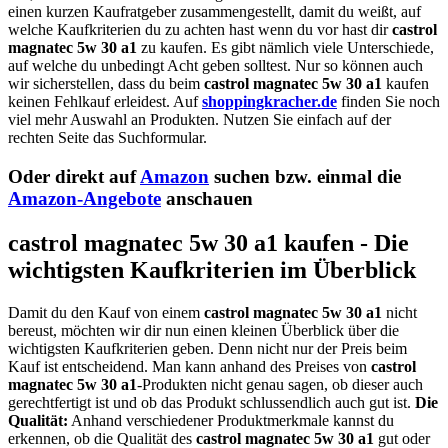
einen kurzen Kaufratgeber zusammengestellt, damit du weißt, auf
welche Kaufkriterien du zu achten hast wenn du vor hast dir
castrol
magnatec 5w 30 a1
zu kaufen. Es gibt nämlich viele Unterschiede,
auf welche du unbedingt Acht geben solltest. Nur so können auch
wir sicherstellen, dass du beim
castrol magnatec 5w 30 a1
kaufen
keinen Fehlkauf erleidest. Auf
shoppingkracher.de
finden Sie noch
viel mehr Auswahl an Produkten. Nutzen Sie einfach auf der
rechten Seite das Suchformular.
Oder direkt auf
Amazon
suchen bzw. einmal die
Amazon-Angebote
anschauen
castrol magnatec 5w 30 a1 kaufen - Die
wichtigsten Kaufkriterien im Überblick
Damit du den Kauf von einem
castrol magnatec 5w 30 a1
nicht
bereust, möchten wir dir nun einen kleinen Überblick über die
wichtigsten Kaufkriterien geben. Denn nicht nur der Preis beim
Kauf ist entscheidend. Man kann anhand des Preises von
castrol
magnatec 5w 30 a1
-Produkten nicht genau sagen, ob dieser auch
gerechtfertigt ist und ob das Produkt schlussendlich auch gut ist.
Die
Qualität:
Anhand verschiedener Produktmerkmale kannst du
erkennen, ob die Qualität des
castrol magnatec 5w 30 a1
gut oder