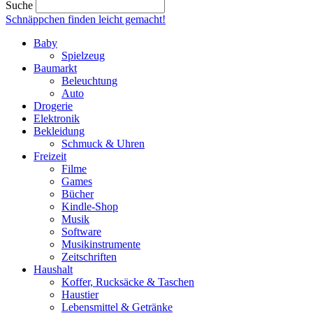
Suche
Schnäppchen finden
leicht gemacht!
Baby
Spielzeug
Baumarkt
Beleuchtung
Auto
Drogerie
Elektronik
Bekleidung
Schmuck & Uhren
Freizeit
Filme
Games
Bücher
Kindle-Shop
Musik
Software
Musikinstrumente
Zeitschriften
Haushalt
Koffer, Rucksäcke & Taschen
Haustier
Lebensmittel & Getränke