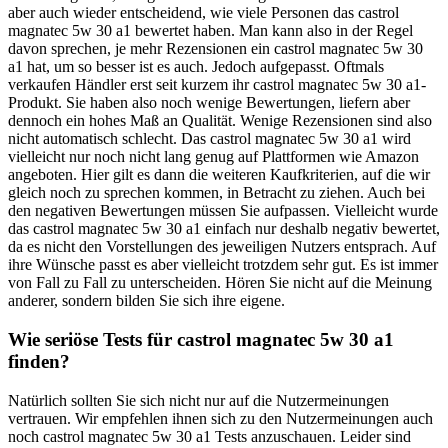
aber auch wieder entscheidend, wie viele Personen das castrol
magnatec 5w 30 a1 bewertet haben. Man kann also in der Regel
davon sprechen, je mehr Rezensionen ein castrol magnatec 5w 30
a1 hat, um so besser ist es auch. Jedoch aufgepasst. Oftmals
verkaufen Händler erst seit kurzem ihr castrol magnatec 5w 30 a1-
Produkt. Sie haben also noch wenige Bewertungen, liefern aber
dennoch ein hohes Maß an Qualität. Wenige Rezensionen sind also
nicht automatisch schlecht. Das castrol magnatec 5w 30 a1 wird
vielleicht nur noch nicht lang genug auf Plattformen wie Amazon
angeboten. Hier gilt es dann die weiteren Kaufkriterien, auf die wir
gleich noch zu sprechen kommen, in Betracht zu ziehen. Auch bei
den negativen Bewertungen müssen Sie aufpassen. Vielleicht wurde
das castrol magnatec 5w 30 a1 einfach nur deshalb negativ bewertet,
da es nicht den Vorstellungen des jeweiligen Nutzers entsprach. Auf
ihre Wünsche passt es aber vielleicht trotzdem sehr gut. Es ist immer
von Fall zu Fall zu unterscheiden. Hören Sie nicht auf die Meinung
anderer, sondern bilden Sie sich ihre eigene.
Wie seriöse Tests für castrol magnatec 5w 30 a1
finden?
Natürlich sollten Sie sich nicht nur auf die Nutzermeinungen
vertrauen. Wir empfehlen ihnen sich zu den Nutzermeinungen auch
noch castrol magnatec 5w 30 a1 Tests anzuschauen. Leider sind