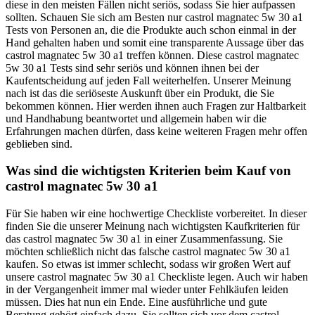
diese in den meisten Fällen nicht seriös, sodass Sie hier aufpassen
sollten. Schauen Sie sich am Besten nur castrol magnatec 5w 30 a1
Tests von Personen an, die die Produkte auch schon einmal in der
Hand gehalten haben und somit eine transparente Aussage über das
castrol magnatec 5w 30 a1 treffen können. Diese castrol magnatec
5w 30 a1 Tests sind sehr seriös und können ihnen bei der
Kaufentscheidung auf jeden Fall weiterhelfen. Unserer Meinung
nach ist das die seriöseste Auskunft über ein Produkt, die Sie
bekommen können. Hier werden ihnen auch Fragen zur Haltbarkeit
und Handhabung beantwortet und allgemein haben wir die
Erfahrungen machen dürfen, dass keine weiteren Fragen mehr offen
geblieben sind.
Was sind die wichtigsten Kriterien beim Kauf von
castrol magnatec 5w 30 a1
Für Sie haben wir eine hochwertige Checkliste vorbereitet. In dieser
finden Sie die unserer Meinung nach wichtigsten Kaufkriterien für
das castrol magnatec 5w 30 a1 in einer Zusammenfassung. Sie
möchten schließlich nicht das falsche castrol magnatec 5w 30 a1
kaufen. So etwas ist immer schlecht, sodass wir großen Wert auf
unsere castrol magnatec 5w 30 a1 Checkliste legen. Auch wir haben
in der Vergangenheit immer mal wieder unter Fehlkäufen leiden
müssen. Dies hat nun ein Ende. Eine ausführliche und gute
Beratung gehört einfach dazu. Sie sollten sich vor dem castrol