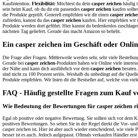
Kaufintention.
Flexibilität:
Möchtest du dein
casper zeichen
häufig t
sein beim Kauf, ob du dir ein passendes
casper zeichen
kaufen sollte
die Produkte geprüft. Generell empfehlen wir dir einen
casper zeiche
zufrieden, kannst du das
casper zeichen
kaufen. Hier empfehlen wir d
Produkte werden dort geführt. Hier kannst du bedenkenlos zuschlage
nächsten Tag geliefert. Gerade das macht Amazon so beliebt.
Ein casper zeichen im Geschäft oder Onli
Die Frage aller Fragen. Mittlerweile werden sehr, sehr viele Bestellun
Gerade bei
casper zeichen
-Produkten haben wir Online viele interes
der Nähe und kann dich ausführlich vor dem
casper zeichen
beraten.
sind nicht zu 100 Prozent seriös. Weshalb du unbedingt auf die Quell
Produkte empfehlen. Wir listen dir die Bestseller auf, welche von vi
FAQ - Häufig gestellte Fragen zum Kauf v
Wie Bedeutung der Bewertungen für casper zeichen ri
Egal ob positive oder negative Bewertung. Sie sollten sich vor dem K
positiven Bewertungen. So sehen Sie in der Regel direkt die Vor- un
casper zeichen ist. Hier ist aber auch wieder entscheidend, wie viel
besser ist es auch. Jedoch aufgepasst. Oftmals verkaufen Händler ers