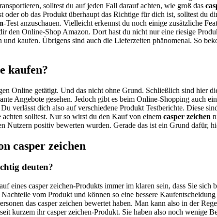
ransportieren, solltest du auf jeden Fall darauf achten, wie groß das
cas
st oder ob das Produkt überhaupt das Richtige für dich ist, solltest du
n
-Test anzuschauen. Vielleicht erkennst du noch einige zusätzliche Fea
ir den Online-Shop Amazon. Dort hast du nicht nur eine riesige Produ
n und kaufen. Übrigens sind auch die Lieferzeiten phänomenal. So bek
ne kaufen?
gen Online getätigt. Und das nicht ohne Grund. Schließlich sind hier di
sante Angebote gesehen. Jedoch gibt es beim Online-Shopping auch eine
 Du verlässt dich also auf verschiedene Produkt Testberichte. Diese si
e achten solltest. Nur so wirst du den Kauf von einem
casper zeichen
ni
elen Nutzern positiv bewerten wurden. Gerade das ist ein Grund dafür, 
on casper zeichen
chtig deuten?
auf eines casper zeichen-Produkts immer im klaren sein, dass Sie sich
d Nachteile vom Produkt und können so eine bessere Kaufentscheidung 
e Personen das casper zeichen bewertet haben. Man kann also in der Reg
t seit kurzem ihr casper zeichen-Produkt. Sie haben also noch wenige 