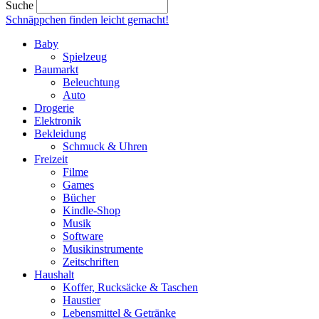
Suche
Schnäppchen finden
leicht gemacht!
Baby
Spielzeug
Baumarkt
Beleuchtung
Auto
Drogerie
Elektronik
Bekleidung
Schmuck & Uhren
Freizeit
Filme
Games
Bücher
Kindle-Shop
Musik
Software
Musikinstrumente
Zeitschriften
Haushalt
Koffer, Rucksäcke & Taschen
Haustier
Lebensmittel & Getränke