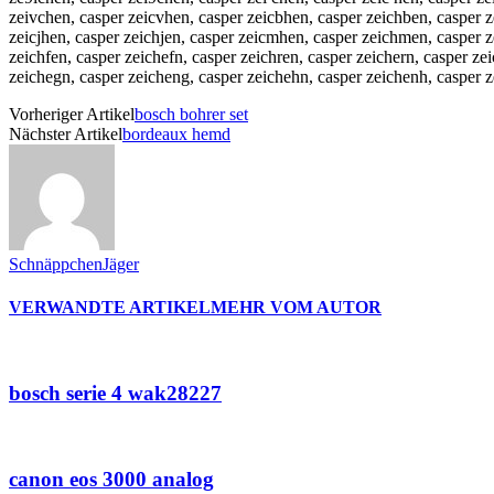
zeivchen, casper zeicvhen, casper zeicbhen, casper zeichben, casper z
zeicjhen, casper zeichjen, casper zeicmhen, casper zeichmen, casper 
zeichfen, casper zeichefn, casper zeichren, casper zeichern, casper ze
zeichegn, casper zeicheng, casper zeichehn, casper zeichenh, casper 
Vorheriger Artikel
bosch bohrer set
Nächster Artikel
bordeaux hemd
SchnäppchenJäger
VERWANDTE ARTIKEL
MEHR VOM AUTOR
bosch serie 4 wak28227
canon eos 3000 analog