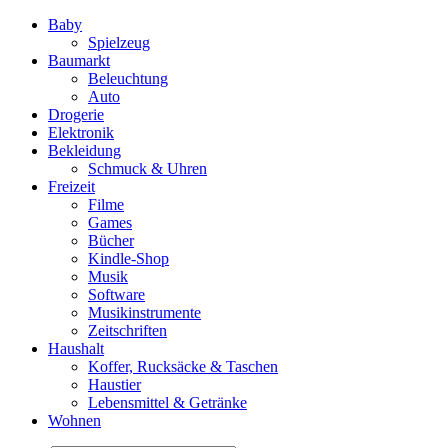
Baby
Spielzeug
Baumarkt
Beleuchtung
Auto
Drogerie
Elektronik
Bekleidung
Schmuck & Uhren
Freizeit
Filme
Games
Bücher
Kindle-Shop
Musik
Software
Musikinstrumente
Zeitschriften
Haushalt
Koffer, Rucksäcke & Taschen
Haustier
Lebensmittel & Getränke
Wohnen