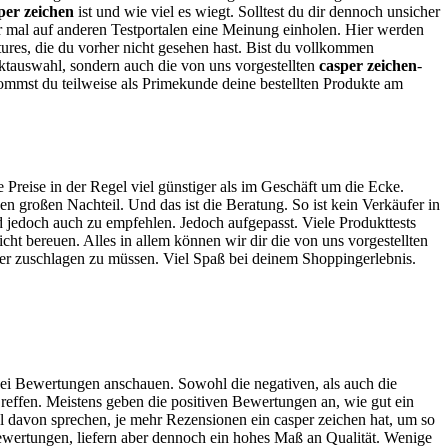
per zeichen
ist und wie viel es wiegt. Solltest du dir dennoch unsicher
 dir mal auf anderen Testportalen eine Meinung einholen. Hier werden
tures, die du vorher nicht gesehen hast. Bist du vollkommen
ktauswahl, sondern auch die von uns vorgestellten
casper zeichen
-
ommst du teilweise als Primekunde deine bestellten Produkte am
e Preise in der Regel viel günstiger als im Geschäft um die Ecke.
n großen Nachteil. Und das ist die Beratung. So ist kein Verkäufer in
nd jedoch auch zu empfehlen. Jedoch aufgepasst. Viele Produkttests
cht bereuen. Alles in allem können wir dir die von uns vorgestellten
hier zuschlagen zu müssen. Viel Spaß bei deinem Shoppingerlebnis.
 bei Bewertungen anschauen. Sowohl die negativen, als auch die
reffen. Meistens geben die positiven Bewertungen an, wie gut ein
el davon sprechen, je mehr Rezensionen ein casper zeichen hat, um so
Bewertungen, liefern aber dennoch ein hohes Maß an Qualität. Wenige