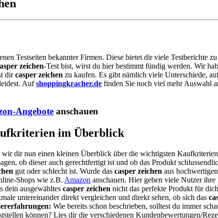
chen
denen Testseiten bekannter Firmen. Diese bietet dir viele Testberichte 
asper zeichen
-Test bist, wirst du hier bestimmt fündig werden. Wir h
t dir
casper zeichen
zu kaufen. Es gibt nämlich viele Unterschiede, au
leidest. Auf
shoppingkracher.de
finden Sie noch viel mehr Auswahl an
on-Angebote
anschauen
aufkriterien im Überblick
 wir dir nun einen kleinen Überblick über die wichtigsten Kaufkriterie
agen, ob dieser auch gerechtfertigt ist und ob das Produkt schlussendlic
chen
gut oder schlecht ist. Wurde das
casper zeichen
aus hochwertigen 
Online-Shops wie z.B.
Amazon
anschauen. Hier geben viele Nutzer ihre
ss dein ausgewähltes
casper zeichen
nicht das perfekte Produkt für dich
ale untereinander direkt vergleichen und direkt sehen, ob sich das
ca
ererfahrungen:
Wie bereits schon beschrieben, solltest du immer sch
feststellen können? Lies dir die verschiedenen Kundenbewertungen/Rez