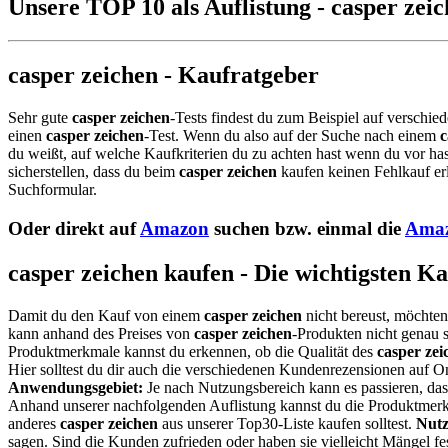
Unsere TOP 10 als Auflistung - casper zei
casper zeichen - Kaufratgeber
Sehr gute
casper zeichen
-Tests findest du zum Beispiel auf verschie
einen
casper zeichen
-Test. Wenn du also auf der Suche nach einem
c
du weißt, auf welche Kaufkriterien du zu achten hast wenn du vor has
sicherstellen, dass du beim
casper zeichen
kaufen keinen Fehlkauf er
Suchformular.
Oder direkt auf
Amazon
suchen bzw. einmal die
Amaz
casper zeichen kaufen - Die wichtigsten K
Damit du den Kauf von einem
casper zeichen
nicht bereust, möchten
kann anhand des Preises von
casper zeichen
-Produkten nicht genau s
Produktmerkmale kannst du erkennen, ob die Qualität des
casper zei
Hier solltest du dir auch die verschiedenen Kundenrezensionen auf 
Anwendungsgebiet:
Je nach Nutzungsbereich kann es passieren, da
Anhand unserer nachfolgenden Auflistung kannst du die Produktmerkm
anderes
casper zeichen
aus unserer Top30-Liste kaufen solltest.
Nutz
sagen. Sind die Kunden zufrieden oder haben sie vielleicht Mängel 