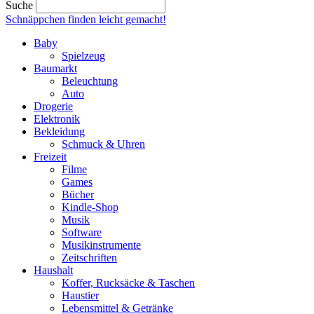
Suche
Schnäppchen finden
leicht gemacht!
Baby
Spielzeug
Baumarkt
Beleuchtung
Auto
Drogerie
Elektronik
Bekleidung
Schmuck & Uhren
Freizeit
Filme
Games
Bücher
Kindle-Shop
Musik
Software
Musikinstrumente
Zeitschriften
Haushalt
Koffer, Rucksäcke & Taschen
Haustier
Lebensmittel & Getränke