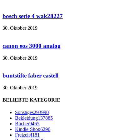
bosch serie 4 wak28227
30. Oktober 2019
canon eos 3000 analog
30. Oktober 2019
buntstifte faber castell
30. Oktober 2019
BELIEBTE KATEGORIE
Sonstiges
293990
Bekleidung
137885
Bücher
9465
Kindle-Shop
6296
Freizeit
4181