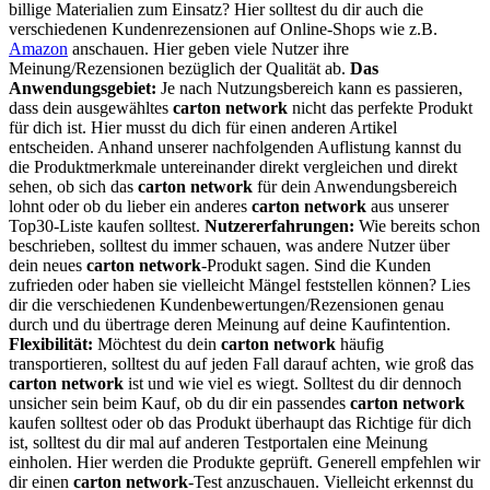
billige Materialien zum Einsatz? Hier solltest du dir auch die
verschiedenen Kundenrezensionen auf Online-Shops wie z.B.
Amazon
anschauen. Hier geben viele Nutzer ihre
Meinung/Rezensionen bezüglich der Qualität ab.
Das
Anwendungsgebiet:
Je nach Nutzungsbereich kann es passieren,
dass dein ausgewähltes
carton network
nicht das perfekte Produkt
für dich ist. Hier musst du dich für einen anderen Artikel
entscheiden. Anhand unserer nachfolgenden Auflistung kannst du
die Produktmerkmale untereinander direkt vergleichen und direkt
sehen, ob sich das
carton network
für dein Anwendungsbereich
lohnt oder ob du lieber ein anderes
carton network
aus unserer
Top30-Liste kaufen solltest.
Nutzererfahrungen:
Wie bereits schon
beschrieben, solltest du immer schauen, was andere Nutzer über
dein neues
carton network
-Produkt sagen. Sind die Kunden
zufrieden oder haben sie vielleicht Mängel feststellen können? Lies
dir die verschiedenen Kundenbewertungen/Rezensionen genau
durch und du übertrage deren Meinung auf deine Kaufintention.
Flexibilität:
Möchtest du dein
carton network
häufig
transportieren, solltest du auf jeden Fall darauf achten, wie groß das
carton network
ist und wie viel es wiegt. Solltest du dir dennoch
unsicher sein beim Kauf, ob du dir ein passendes
carton network
kaufen solltest oder ob das Produkt überhaupt das Richtige für dich
ist, solltest du dir mal auf anderen Testportalen eine Meinung
einholen. Hier werden die Produkte geprüft. Generell empfehlen wir
dir einen
carton network
-Test anzuschauen. Vielleicht erkennst du