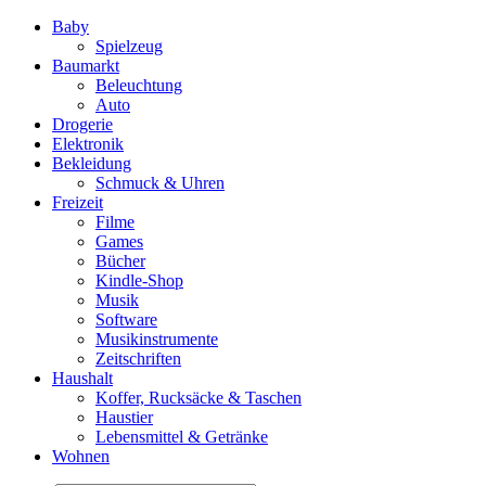
Baby
Spielzeug
Baumarkt
Beleuchtung
Auto
Drogerie
Elektronik
Bekleidung
Schmuck & Uhren
Freizeit
Filme
Games
Bücher
Kindle-Shop
Musik
Software
Musikinstrumente
Zeitschriften
Haushalt
Koffer, Rucksäcke & Taschen
Haustier
Lebensmittel & Getränke
Wohnen