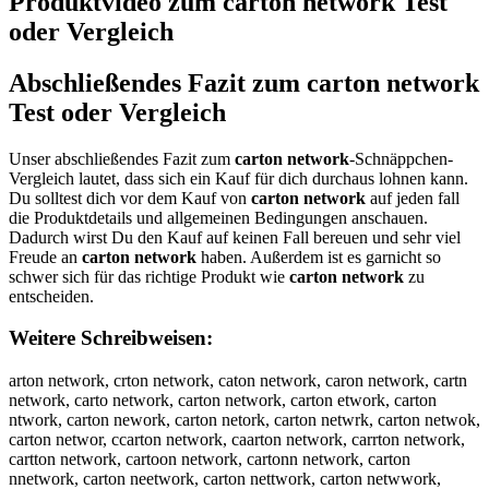
Produktvideo zum
carton network
Test
oder Vergleich
Abschließendes Fazit zum
carton network
Test oder Vergleich
Unser abschließendes Fazit zum
carton network
-Schnäppchen-
Vergleich lautet, dass sich ein Kauf für dich durchaus lohnen kann.
Du solltest dich vor dem Kauf von
carton network
auf jeden fall
die Produktdetails und allgemeinen Bedingungen anschauen.
Dadurch wirst Du den Kauf auf keinen Fall bereuen und sehr viel
Freude an
carton network
haben. Außerdem ist es garnicht so
schwer sich für das richtige Produkt wie
carton network
zu
entscheiden.
Weitere Schreibweisen:
arton network, crton network, caton network, caron network, cartn
network, carto network, carton network, carton etwork, carton
ntwork, carton nework, carton netork, carton netwrk, carton netwok,
carton networ, ccarton network, caarton network, carrton network,
cartton network, cartoon network, cartonn network, carton
nnetwork, carton neetwork, carton nettwork, carton netwwork,