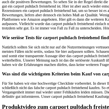
auch die positiven Bewertungen. So sehen Sie in der Regel direkt di
gut ein carport pultdach freistehend ist. Hier ist aber auch wieder e
Rezensionen ein carport pultdach freistehend hat, um so besser ist es
Bewertungen, liefern aber dennoch ein hohes Maß an Qualität. Wenige 
Plattformen wie Amazon angeboten. Hier gilt es dann die weiteren Ka
aufpassen. Vielleicht wurde das carport pultdach freistehend einfach 
trotzdem sehr gut. Es ist immer von Fall zu Fall zu unterscheiden. Hör
Wie seriöse Tests für carport pultdach freistehend fin
Natürlich sollten Sie sich nicht nur auf die Nutzermeinungen vertrau
meisten Fällen nicht seriös, sodass Sie hier aufpassen sollten. Schau
und somit eine transparente Aussage über das carport pultdach freiste
weiterhelfen. Unserer Meinung nach ist das die seriöseste Auskunft
haben wir die Erfahrungen machen dürfen, dass keine weiteren Frage
Was sind die wichtigsten Kriterien beim Kauf von car
Für Sie haben wir eine hochwertige Checkliste vorbereitet. In dieser
schließlich nicht das falsche carport pultdach freistehend kaufen. So 
Vergangenheit immer mal wieder unter Fehlkäufen leiden müssen. Dies 
definitiv gut informieren. Unser carport pultdach freistehend Kaufratg
Produktvideo zum
carport pultdach freist