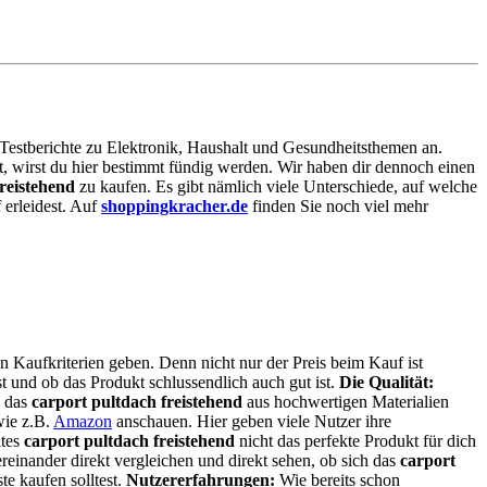
e Testberichte zu Elektronik, Haushalt und Gesundheitsthemen an.
st, wirst du hier bestimmt fündig werden. Wir haben dir dennoch einen
reistehend
zu kaufen. Es gibt nämlich viele Unterschiede, auf welche
 erleidest. Auf
shoppingkracher.de
finden Sie noch viel mehr
n Kaufkriterien geben. Denn nicht nur der Preis beim Kauf ist
st und ob das Produkt schlussendlich auch gut ist.
Die Qualität:
e das
carport pultdach freistehend
aus hochwertigen Materialien
wie z.B.
Amazon
anschauen. Hier geben viele Nutzer ihre
ltes
carport pultdach freistehend
nicht das perfekte Produkt für dich
reinander direkt vergleichen und direkt sehen, ob sich das
carport
e kaufen solltest.
Nutzererfahrungen:
Wie bereits schon