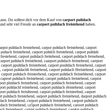
 kann. Du solltest dich vor dem Kauf von
carport pultdach
und sehr viel Freude an
carport pultdach freistehend
haben.
port pultdach freistemend, carport pultdach freistenend, carport pultdach freistehwnd, carport pultdach freistehsnd, carport pultdach freistehdnd, carport pultdach freistehfnd, carport pultdach freistehrnd, carport pultdach freisteh3nd, carport pultdach freisteh4nd, carport pultdach freistehe d, carport pultdach freistehebd, carport pultdach freistehegd, carport pultdach freistehehd, carport pultdach freistehejd, carport pultdach freistehemd, carport pultdach freistehenx, carport pultdach freistehens, carport pultdach freistehenw, carport pultdach freistehene, carport pultdach freistehenr, carport pultdach freistehenf, carport pultdach freistehenv, carport pultdach freistehenc, carport pultdach freistehend, c arport pultdach freistehend, xcarport pultdach freistehend, cxarport pultdach freistehend, scarport pultdach freistehend, csarport pultdach freistehend, dcarport pultdach freistehend, cdarport pultdach freistehend, fcarport pultdach freistehend, cfarport pultdach freistehend, vcarport pultdach freistehend, cvarport pultdach freistehend, cqarport pultdach freistehend, caqrport pultdach freistehend, cwarport pultdach freistehend, cawrport pultdach freistehend, czarport pultdach freistehend, cazrport pultdach freistehend, caxrport pultdach freistehend, caerport pultdach freistehend, careport pultdach freistehend, cadrport pultdach freistehend, cardport pultdach freistehend, cafrport pultdach freistehend, carfport pultdach freistehend, cagrport pultdach freistehend, cargport pultdach freistehend, catrport pultdach freistehend, cartport pultdach freistehend, ca4rport pultdach freistehend, car4port pultdach freistehend, ca5rport pultdach freistehend, car5port pultdach freistehend, caroport pultdach freistehend, carlport pultdach freistehend, carplort pultdach freistehend, caröport pultdach freistehend, carpöort pultdach freistehend, carüport pultdach freistehend, carpüort pultdach freistehend, car0port pultdach freistehend, carp0ort pultdach freistehend, carßport pultdach freistehend, carpßort pultdach freistehend, carpiort pultdach freistehend, carpoirt pultdach freistehend, carpkort pultdach freistehend, carpokrt pultdach freistehend, carpolrt pultdach freistehend, carpoprt pultdach freistehend, carp9ort pultdach freistehend, carpo9rt pultdach freistehend, carpo0rt pultdach freistehend, carpoert pultdach freistehend, carporet pultdach freistehend, carpodrt pultdach freistehend, carpordt pultdach freistehend, carpofrt pultdach freistehend, carporft pultdach freistehend, carpogrt pultdach freistehend, carporgt pultdach freistehend, carpotrt pultdach freistehend, carpo4rt pultdach freistehend, carpor4t pultdach freistehend, carpo5rt pultdach freistehend, carpor5t pultdach freistehend, carportr pultdach freistehend, carportf pultdach freistehend, carportg pultdach freistehend, carporht pultdach freistehend, carporth pultdach freistehend, carporyt pultdach freistehend, carporty pultdach freistehend, carport5 pultdach freistehend, carpor6t pultdach freistehend, carport6 pultdach freistehend, carport opultdach freiste