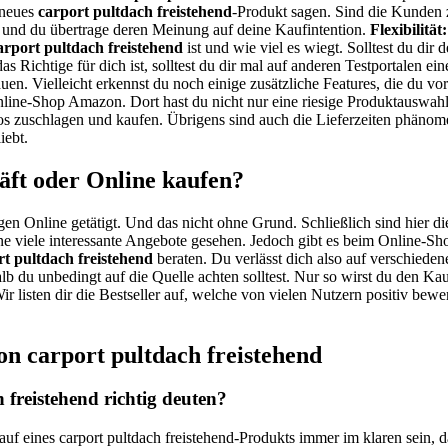
 neues
carport pultdach freistehend
-Produkt sagen. Sind die Kunden z
und du übertrage deren Meinung auf deine Kaufintention.
Flexibilität:
arport pultdach freistehend
ist und wie viel es wiegt. Solltest du di
as Richtige für dich ist, solltest du dir mal auf anderen Testportalen 
uen. Vielleicht erkennst du noch einige zusätzliche Features, die du vo
line-Shop Amazon. Dort hast du nicht nur eine riesige Produktauswahl
os zuschlagen und kaufen. Übrigens sind auch die Lieferzeiten phänome
iebt.
äft oder Online kaufen?
gen Online getätigt. Und das nicht ohne Grund. Schließlich sind hier di
e viele interessante Angebote gesehen. Jedoch gibt es beim Online-Sho
rt pultdach freistehend
beraten. Du verlässt dich also auf verschiede
alb du unbedingt auf die Quelle achten solltest. Nur so wirst du den K
r listen dir die Bestseller auf, welche von vielen Nutzern positiv bew
on carport pultdach freistehend
freistehend richtig deuten?
auf eines carport pultdach freistehend-Produkts immer im klaren sein, 