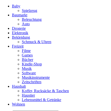
Baby
Spielzeug
Baumarkt
Beleuchtung
Auto
Drogerie
Elektronik
Bekleidung
Schmuck & Uhren
Freizeit
Filme
Games
Bücher
Kindle-Shop
Musik
Software
Musikinstrumente
Zeitschriften
Haushalt
Koffer, Rucksäcke & Taschen
Haustier
Lebensmittel & Getränke
Wohnen