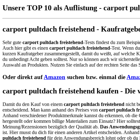
Unsere TOP 10 als Auflistung - carport pul
carport pultdach freistehend - Kaufratgeb
Sehr gute
carport pultdach freistehend
-Tests findest du zum Beispi
Auch hier gibt es einen
carport pultdach freistehend
-Test. Wenn du
kurzen Kaufratgeber zusammengestellt, damit du weißt, auf welche Ka
du unbedingt Acht geben solltest. Nur so können auch wir sicherstell
Auswahl an Produkten. Nutzen Sie einfach auf der rechten Seite das 
Oder direkt auf
Amazon
suchen bzw. einmal die
Amaz
carport pultdach freistehend kaufen - Die
Damit du den Kauf von einem
carport pultdach freistehend
nicht b
entscheidend. Man kann anhand des Preises von
carport pultdach f
Anhand verschiedener Produktmerkmale kannst du erkennen, ob die 
hergestellt oder kommen billige Materialien zum Einsatz? Hier sollt
Meinung/Rezensionen bezüglich der Qualität ab.
Das Anwendungsge
ist. Hier musst du dich für einen anderen Artikel entscheiden. Anhan
pultdach freistehend
für dein Anwendungsbereich lohnt oder ob du l