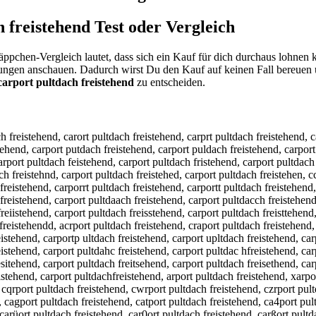
h freistehend
Test oder Vergleich
äppchen-Vergleich lautet, dass sich ein Kauf für dich durchaus lohnen
gungen anschauen. Dadurch wirst Du den Kauf auf keinen Fall bereuen 
carport pultdach freistehend
zu entscheiden.
 freistehend, carpott pultdach freistehend, carpo4t pultdach freistehend, carpo5t pultdach freistehend, carporr pultdach freistehend, carporf pultdach freistehend, carporg pultdach freistehend, carporh pultdach freistehend, carpory pultdach freistehend, carpor5 pultdach freistehend, carpor6 pultdach freistehend, carport oultdach freistehend, carport lultdach freistehend, carport öultdach freistehend, carport üultdach freistehend, carport 0ultdach freistehend, carport ßultdach freistehend, carport pyltdach freistehend, carport phltdach freistehend, carport pjltdach freistehend, carport pkltdach freistehend, carport piltdach freistehend, carport p7ltdach freistehend, carport p8ltdach freistehend, carport puptdach freistehend, carport puotdach freistehend, carport puitdach freistehend, carport puktdach freistehend, carport pumtdach freistehend, carport pulrdach freistehend, carport pulfdach freistehend, carport pulgdach freistehend, carport pulhdach freistehend, carport pulydach freistehend, carport pul5dach freistehend, carport pul6dach freistehend, carport pultxach freistehend, carport pultsach freistehend, carport pultwach freistehend, carport pulteach freistehend, carport pultrach freistehend, carport pultfach freistehend, carport pultvach freistehend, carport pultcach freistehend, carport pultdqch freistehend, carport pultdwch freistehend, carport pultdzch freistehend, carport pultdxch freistehend, carport pultda h freistehend, carport pultdaxh freistehend, carport pultdash freistehend, carport pultdadh freistehend, carport pultdafh freistehend, carport pultdavh freistehend, carport pultdacb freistehend, carport pultdacg freistehend, carport pultdact freistehend, carport pultdacy freistehend, carport pultdacu freistehend, carport pultdacj freistehend, carport pultdacm freistehend, carport pultdacn freistehend, carport pultdach creistehend, carport pultdach dreistehend, carport pultdach ereistehend, carport pultdach rreistehend, carport pultdach treistehend, carport pultdach greistehend, carport pultdach breistehend, carport pultdach vreistehend, carport pultdach feeistehend, carport pultdach fdeistehend, carport pultdach ffeistehend, carport pultdach fgeistehend, carport pultdach fteistehend, carport pultdach f4eistehend, carport pultdach f5eistehend, carport pultdach frwistehend, carport pultdach frsistehend, carport pultdach frdistehend, carport pultdach frfistehend, carport pultdach frristehend, carport pultdach fr3istehend, carport pultdach fr4istehend, carport pultdach freustehend, carport pultdach frejstehend, carport pultdach frekstehend, carport pultdach frelstehend, carport pultdach freostehend, carport pultdach fre8stehend, carport pultdach fre9stehend, carport pultdach freiqtehend, carport pultdach freiwtehend, carport pultdach freietehend, carport pultdach freiztehend, carport pultdach freixtehend, carport pultdach freictehend, carport pultdach freisrehend, carport pultdach freisfehend, carport pultdach freisgehend, carport pultdach freishehend, carport pultdach freisyehend, carport pultdach freis5ehend, carport pultdach freis6ehend, carport pultdach freistwhend, carport pultdach freistshend, carport pultdach freistdhend, carport pultdach freistfhend, carport pultdach freistrhend, carport pultdach freist3hend, carport pultdach freist4hend, carport pultdach freistebend, carport pultdach freistegend, carport pultdach freistetend, carport pultdach freisteyend, carport pultdach freisteuend, carport pultdach freistejend, car