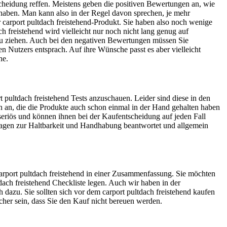
cheidung reffen. Meistens geben die positiven Bewertungen an, wie
et haben. Man kann also in der Regel davon sprechen, je mehr
hr carport pultdach freistehend-Produkt. Sie haben also noch wenige
 freistehend wird vielleicht nur noch nicht lang genug auf
 zu ziehen. Auch bei den negativen Bewertungen müssen Sie
en Nutzers entsprach. Auf ihre Wünsche passt es aber vielleicht
ne.
 pultdach freistehend Tests anzuschauen. Leider sind diese in den
nen an, die die Produkte auch schon einmal in der Hand gehalten haben
r seriös und können ihnen bei der Kaufentscheidung auf jeden Fall
Fragen zur Haltbarkeit und Handhabung beantwortet und allgemein
 carport pultdach freistehend in einer Zusammenfassung. Sie möchten
tdach freistehend Checkliste legen. Auch wir haben in der
dazu. Sie sollten sich vor dem carport pultdach freistehend kaufen
sicher sein, dass Sie den Kauf nicht bereuen werden.