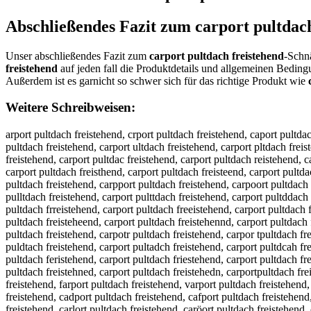
Abschließendes Fazit zum
carport pultdac
Unser abschließendes Fazit zum
carport pultdach freistehend
-Schn
freistehend
auf jeden fall die Produktdetails und allgemeinen Bedin
Außerdem ist es garnicht so schwer sich für das richtige Produkt wie
Weitere Schreibweisen:
arport pultdach freistehend, crport pultdach freistehend, caport pultdach freistehend, carort pultdach freistehend, carprt pultdach freistehend, carpot pultdach freistehend, carpor pultdach freistehend, carport pultdach freistehend, carport ultdach freistehend, carport pltdach freistehend, carport putdach freistehend, carport puldach freistehend, carport pultach freistehend, carport pultdch freistehend, carport pultdah freistehend, carport pultdac freistehend, carport pultdach reistehend, carport pultdach feistehend, carport pultdach fristehend, carport pultdach frestehend, carport pultdach freitehend, carport pultdach freisehend, carport pultdach freisthend, carport pultdach freisteend, carport pultdach freistehnd, carport pultdach freistehed, carport pultdach freistehen, ccarport pultdach freistehend, caarport pultdach freistehend, carrport pultdach freistehend, carpport pultdach freistehend, carpoort pultdach freistehend, carporrt pultdach freistehend, carportt pultdach freistehend, carport ppultdach freistehend, carport puultdach freistehend, carport pulltdach freistehend, carport pulttdach freistehend, carport pultddach freistehend, carport pultdaach freistehend, carport pultdacch freistehend, carport pultdachh freistehend, carport pultdach ffreistehend, carport pultdach frreistehend, carport pultdach freeistehend, carport pultdach freiistehend, carport pultdach freisstehend, carport pultdach freisttehend, carport pultdach freisteehend, carport pultdach freistehhend, carport pultdach freisteheend, carport pultdach freistehennd, carport pultdach freistehendd, acrport pultdach freistehend, craport pultdach freistehend, caprort pultdach freistehend, caroprt pultdach freistehend, carprot pultdach freistehend, carpotr pultdach freistehend, carpor tpultdach freistehend, carportp ultdach freistehend, carport upltdach freistehend, carport plutdach freistehend, carport putldach freistehend, carport puldtach freistehend, carport pultadch freistehend, carport pultdcah freistehend, carport pultdahc freistehend, carport pultdac hfreistehend, carport pultdachf reistehend, carport pultdach rfeistehend, carport pultdach feristehend, carport pultdach friestehend, carport pultdach fresitehend, carport pultdach freitsehend, carport pultdach freisethend, carport pultdach freistheend, carport pultdach freisteehnd, carport pultdach freistehned, carport pultdach freistehedn, carportpultdach freistehend, carport pultdachfreistehend, arport pultdach freistehend, xarport pultdach freistehend, sarport pultdach freistehend, darport pultdach freistehend, farport pultdach freistehend, varport pultdach freistehend, cqrport pultdach freistehend, cwrport pultdach freistehend, czrport pultdach freistehend, cxrport pultdach freistehend, caeport pultdach freistehend, cadport pultdach freistehend, cafport pultdach freistehend, cagport pultdach freistehend, catport pultdach freistehend, ca4port pultdach freistehend, ca5port pultdach freistehend, caroort pultdach freistehend, carlort pultdach freistehend, caröort pultdach freistehend, carüort pultdach freistehend, car0ort pultdach freistehend, carßort pultdach freistehend, carpirt pultdach freistehend, carpkrt pultdach freistehend, carplrt pultdach freistehend, carpprt pultdach freistehend, carp9rt pultdach freistehend, carp0rt pultdach freistehend, carpoet pultdach freistehend, carpodt pultdach freistehend, carpoft pultdach freistehend, carpogt pultdach