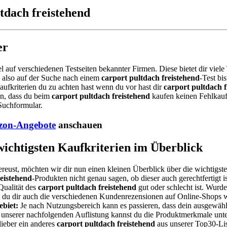
tdach freistehend
er
el auf verschiedenen Testseiten bekannter Firmen. Diese bietet dir viel
 also auf der Suche nach einem
carport pultdach freistehend
-Test bi
ufkriterien du zu achten hast wenn du vor hast dir
carport pultdach f
en, dass du beim
carport pultdach freistehend
kaufen keinen Fehlkauf
Suchformular.
on-Angebote
anschauen
 wichtigsten Kaufkriterien im Überblick
ereust, möchten wir dir nun einen kleinen Überblick über die wichtigste
reistehend
-Produkten nicht genau sagen, ob dieser auch gerechtfertigt i
Qualität des
carport pultdach freistehend
gut oder schlecht ist. Wurd
est du dir auch die verschiedenen Kundenrezensionen auf Online-Shops 
biet:
Je nach Nutzungsbereich kann es passieren, dass dein ausgewäh
d unserer nachfolgenden Auflistung kannst du die Produktmerkmale unte
ieber ein anderes
carport pultdach freistehend
aus unserer Top30-List