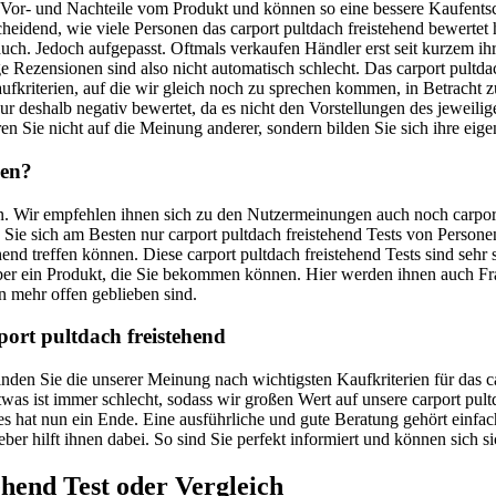
e Vor- und Nachteile vom Produkt und können so eine bessere Kaufents
ntscheidend, wie viele Personen das carport pultdach freistehend bewert
 auch. Jedoch aufgepasst. Oftmals verkaufen Händler erst seit kurzem i
Rezensionen sind also nicht automatisch schlecht. Das carport pultdach
ufkriterien, auf die wir gleich noch zu sprechen kommen, in Betracht
nur deshalb negativ bewertet, da es nicht den Vorstellungen des jeweilig
en Sie nicht auf die Meinung anderer, sondern bilden Sie sich ihre eige
den?
en. Wir empfehlen ihnen sich zu den Nutzermeinungen auch noch carport
en Sie sich am Besten nur carport pultdach freistehend Tests von Perso
hend treffen können. Diese carport pultdach freistehend Tests sind seh
 über ein Produkt, die Sie bekommen können. Hier werden ihnen auch 
n mehr offen geblieben sind.
port pultdach freistehend
 finden Sie die unserer Meinung nach wichtigsten Kaufkriterien für das
etwas ist immer schlecht, sodass wir großen Wert auf unsere carport pul
hat nun ein Ende. Eine ausführliche und gute Beratung gehört einfach 
eber hilft ihnen dabei. So sind Sie perfekt informiert und können sich 
ehend
Test oder Vergleich