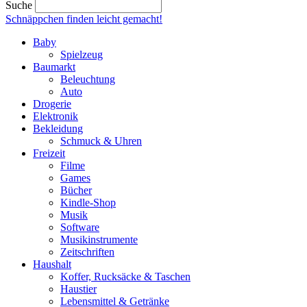
Suche
Schnäppchen finden
leicht gemacht!
Baby
Spielzeug
Baumarkt
Beleuchtung
Auto
Drogerie
Elektronik
Bekleidung
Schmuck & Uhren
Freizeit
Filme
Games
Bücher
Kindle-Shop
Musik
Software
Musikinstrumente
Zeitschriften
Haushalt
Koffer, Rucksäcke & Taschen
Haustier
Lebensmittel & Getränke