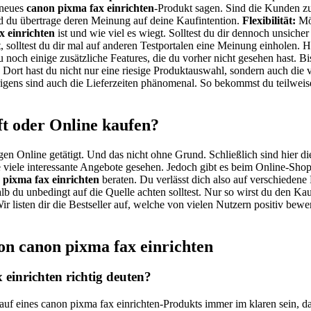
 neues
canon pixma fax einrichten
-Produkt sagen. Sind die Kunden zuf
du übertrage deren Meinung auf deine Kaufintention.
Flexibilität:
Möc
x einrichten
ist und wie viel es wiegt. Solltest du dir dennoch unsiche
st, solltest du dir mal auf anderen Testportalen eine Meinung einholen.
u noch einige zusätzliche Features, die du vorher nicht gesehen hast. 
ort hast du nicht nur eine riesige Produktauswahl, sondern auch die 
igens sind auch die Lieferzeiten phänomenal. So bekommst du teilweise
ft oder Online kaufen?
gen Online getätigt. Und das nicht ohne Grund. Schließlich sind hier di
viele interessante Angebote gesehen. Jedoch gibt es beim Online-Shopp
 pixma fax einrichten
beraten. Du verlässt dich also auf verschiedene
alb du unbedingt auf die Quelle achten solltest. Nur so wirst du den K
r listen dir die Bestseller auf, welche von vielen Nutzern positiv bew
on canon pixma fax einrichten
einrichten richtig deuten?
auf eines canon pixma fax einrichten-Produkts immer im klaren sein, d