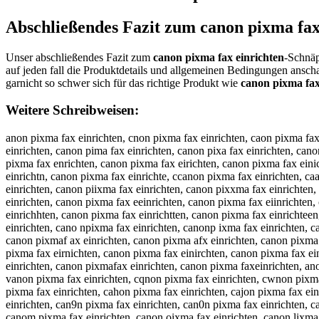
Abschließendes Fazit zum
canon pixma fax
Unser abschließendes Fazit zum
canon pixma fax einrichten
-Schnäp
auf jeden fall die Produktdetails und allgemeinen Bedingungen ansc
garnicht so schwer sich für das richtige Produkt wie
canon pixma fax
Weitere Schreibweisen:
anon pixma fax einrichten, cnon pixma fax einrichten, caon pixma fax einrichten, cann pixma fax einrichten, cano pixma fax einrichten, canon pixma fax einrichten, canon ixma fax einrichten, canon pxma fax einrichten, canon pima fax einrichten, canon pixa fax einrichten, canon pixm fax einrichten, canon pixma ax einrichten, canon pixma fx einrichten, canon pixma fa einrichten, canon pixma fax inrichten, canon pixma fax enrichten, canon pixma fax eirichten, canon pixma fax einichten, canon pixma fax einrchten, canon pixma fax einrihten, canon pixma fax einricten, canon pixma fax einrichen, canon pixma fax einrichtn, canon pixma fax einrichte, ccanon pixma fax einrichten, caanon pixma fax einrichten, cannon pixma fax einrichten, canoon pixma fax einrichten, canonn pixma fax einrichten, canon ppixma fax einrichten, canon piixma fax einrichten, canon pixxma fax einrichten, canon pixmma fax einrichten, canon pixmaa fax einrichten, canon pixma ffax einrichten, canon pixma faax einrichten, canon pixma faxx einrichten, canon pixma fax eeinrichten, canon pixma fax eiinrichten, canon pixma fax einnrichten, canon pixma fax einrrichten, canon pixma fax einriichten, canon pixma fax einricchten, canon pixma fax einrichhten, canon pixma fax einrichtten, canon pixma fax einrichteen, canon pixma fax einrichtenn, acnon pixma fax einrichten, cnaon pixma fax einrichten, caonn pixma fax einrichten, canno pixma fax einrichten, cano npixma fax einrichten, canonp ixma fax einrichten, canon ipxma fax einrichten, canon pxima fax einrichten, canon pimxa fax einrichten, canon pixam fax einrichten, canon pixm afax einrichten, canon pixmaf ax einrichten, canon pixma afx einrichten, canon pixma fxa einrichten, canon pixma fa xeinrichten, canon pixma faxe inrichten, canon pixma fax ienrichten, canon pixma fax enirichten, canon pixma fax eirnichten, canon pixma fax einirchten, canon pixma fax einrcihten, canon pixma fax einrihcten, canon pixma fax einricthen, canon pixma fax einrichetn, canon pixma fax einrichtne, canonpixma fax einrichten, canon pixmafax einrichten, canon pixma faxeinrichten, anon pixma fax einrichten, xanon pixma fax einrichten, sanon pixma fax einrichten, danon pixma fax einrichten, fanon pixma fax einrichten, vanon pixma fax einrichten, cqnon pixma fax einrichten, cwnon pixma fax einrichten, cznon pixma fax einrichten, cxnon pixma fax einrichten, ca on pixma fax einrichten, cabon pixma fax einrichten, cagon pixma fax einrichten, cahon pixma fax einrichten, cajon pixma fax einrichten, camon pixma fax einrichten, canin pixma fax einrichten, cankn pixma fax einrichten, canln pixma fax einrichten, canpn pixma fax einrichten, can9n pixma fax einrichten, can0n pixma fax einrichten, cano pixma fax einrichten, canob pixma fax einrichten, canog pixma fax einrichten, canoh pixma fax einrichten, canoj pixma fax einrichten, canom pixma fax einrichten, canon oixma fax einrichten, canon lixma fax einrichten, canon öixma fax einrichten, canon üixma fax einrichten, canon 0ixma fax einrichten, canon ßixma fax einrichten, canon puxma fax einrichten, canon pjxma fax einrichten, canon pkxma fax einrichten, canon plxma fax einrichten, canon poxma fax einrichten, canon p8xma fax einrichten, canon p9xma fax einrichten, canon pizma fax einrichten, canon piama fax einrichten, canon pisma fax einrichten, canon pidma fax einrichten, canon p