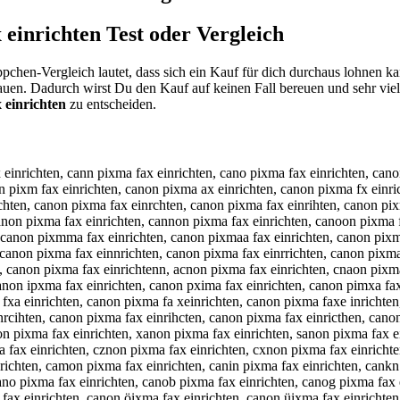
 einrichten
Test oder Vergleich
pchen-Vergleich lautet, dass sich ein Kauf für dich durchaus lohnen k
hauen. Dadurch wirst Du den Kauf auf keinen Fall bereuen und sehr vie
 einrichten
zu entscheiden.
icma fax einrichten, canon pix a fax einrichten, canon pixna fax einrichten, canon pixha fax einrichten, canon pixja fax einrichten, canon pixka fax einrichten, canon pixla fax einrichten, canon pixmq fax einrichten, canon pixmw fax einrichten, canon pixmz fax einrichten, canon pixmx fax einrichten, canon pixma cax einrichten, canon pixma dax einrichten, canon pixma eax einrichten, canon pixma rax einrichten, canon pixma tax einrichten, canon pixma gax einrichten, canon pixma bax einrichten, canon pixma vax einrichten, canon pixma fqx einrichten, canon pixma fwx einrichten, canon pixma fzx einrichten, canon pixma fxx einrichten, canon pixma faz einrichten, canon pixma faa einrichten, canon pixma fas einrichten, canon pixma fad einrichten, canon pixma fac einrichten, canon pixma fax winrichten, canon pixma fax sinrichten, canon pixma fax dinrichten, canon pixma fax finrichten, canon pixma fax rinrichten, canon pixma fax 3inrichten, canon pixma fax 4inrichten, canon pixma fax eunrichten, canon pixma fax ejnrichten, canon pixma fax eknrichten, canon pixma fax elnrichten, canon pixma fax eonrichten, canon pixma fax e8nrichten, canon pixma fax e9nrichten, canon pixma fax ei richten, canon pixma fax eibrichten, canon pixma fax eigrichten, canon pixma fax eihrichten, canon pixma fax eijrichten, canon pixma fax eimrichten, canon pixma fax eineichten, canon pixma fax eindichten, canon pixma fax einfichten, canon pixma fax eingichten, canon pixma fax eintichten, canon pixma fax ein4ichten, canon pixma fax ein5ichten, canon pixma fax einruchten, canon pixma fax einrjchten, canon pixma fax einrkchten, canon pixma fax einrlchten, canon pixma fax einrochten, canon pixma fax einr8chten, canon pixma fax einr9chten, canon pixma fax einri hten, canon pixma fax einrixhten, canon pixma fax einrishten, canon pixma fax einridhten, canon pixma fax einrifhten, canon pixma fax einrivhten, canon pixma fax einricbten, canon pixma fax einricgten, canon pixma fax einrictten, canon pixma fax einricyten, canon pixma fax einricuten, canon pixma fax einricjten, canon pixma fax einricmten, canon pixma fax einricnten, canon pixma fax einrichren, canon pixma fax einrichfen, canon pixma fax einrichgen, canon pixma fax einrichhen, canon pixma fax einrichyen, canon pixma fax einrich5en, canon pixma fax einrich6en, canon pixma fax einrichtwn, canon pixma fax einrichtsn, canon pixma fax einrichtdn, canon pixma fax einrichtfn, canon pixma fax einrichtrn, canon pixma fax einricht3n, canon pixma fax einricht4n, canon pixma fax einrichte , canon pixma fax einrichteb, canon pixma fax einrichteg, canon pixma fax einrichteh, canon pixma fax einrichtej, canon pixma fax einrichtem, canon pixma fax einrichten, c anon pixma fax einrichten, xcanon pixma fax einrichten, cxanon pixma fax einrichten, scanon pixma fax einrichten, csanon pixma fax einrichten, dcanon pixma fax einrichten, cdanon pixma fax einrichten, fcanon pixma fax einrichten, cfanon pixma fax einrichten, vcanon pixma fax einrichten, cvanon pixma fax einrichten, cqanon pixma fax einrichten, caqnon pixma fax einrichten, cwanon pixma fax einrichten, cawnon pixma fax einrichten, czanon pixma fax einrichten, caznon pixma fax einrichten, caxnon pixma fax einrichten, ca non pixma fax einrichten, can on pixma fax einrichten, cabnon pixma fax einrichten, canbon pixma fax einrichten, cagnon pixma fax einrichten, cangon pixma fax einrichten, cahnon pixma fax e