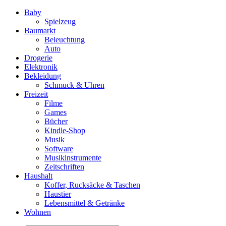
Baby
Spielzeug
Baumarkt
Beleuchtung
Auto
Drogerie
Elektronik
Bekleidung
Schmuck & Uhren
Freizeit
Filme
Games
Bücher
Kindle-Shop
Musik
Software
Musikinstrumente
Zeitschriften
Haushalt
Koffer, Rucksäcke & Taschen
Haustier
Lebensmittel & Getränke
Wohnen