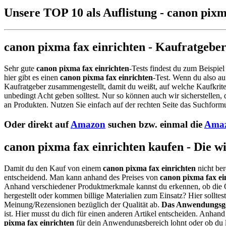
Unsere TOP 10 als Auflistung - canon pixm
canon pixma fax einrichten - Kaufratgebe
Sehr gute
canon pixma fax einrichten
-Tests findest du zum Beispiel
hier gibt es einen
canon pixma fax einrichten
-Test. Wenn du also a
Kaufratgeber zusammengestellt, damit du weißt, auf welche Kaufkrite
unbedingt Acht geben solltest. Nur so können auch wir sicherstellen,
an Produkten. Nutzen Sie einfach auf der rechten Seite das Suchformu
Oder direkt auf
Amazon
suchen bzw. einmal die
Amaz
canon pixma fax einrichten kaufen - Die w
Damit du den Kauf von einem
canon pixma fax einrichten
nicht ber
entscheidend. Man kann anhand des Preises von
canon pixma fax ei
Anhand verschiedener Produktmerkmale kannst du erkennen, ob die 
hergestellt oder kommen billige Materialien zum Einsatz? Hier sollt
Meinung/Rezensionen bezüglich der Qualität ab.
Das Anwendungsge
ist. Hier musst du dich für einen anderen Artikel entscheiden. Anhan
pixma fax einrichten
für dein Anwendungsbereich lohnt oder ob du l