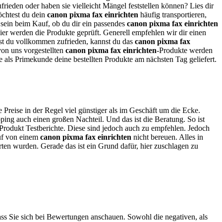
rieden oder haben sie vielleicht Mängel feststellen können? Lies dir
htest du dein
canon pixma fax einrichten
häufig transportieren,
r sein beim Kauf, ob du dir ein passendes
canon pixma fax einrichten
 Hier werden die Produkte geprüft. Generell empfehlen wir dir einen
Bist du vollkommen zufrieden, kannst du das
canon pixma fax
von uns vorgestellten
canon pixma fax einrichten
-Produkte werden
 als Primekunde deine bestellten Produkte am nächsten Tag geliefert.
e Preise in der Regel viel günstiger als im Geschäft um die Ecke.
ing auch einen großen Nachteil. Und das ist die Beratung. So ist
 Produkt Testberichte. Diese sind jedoch auch zu empfehlen. Jedoch
auf von einem
canon pixma fax einrichten
nicht bereuen. Alles in
erten wurden. Gerade das ist ein Grund dafür, hier zuschlagen zu
ass Sie sich bei Bewertungen anschauen. Sowohl die negativen, als