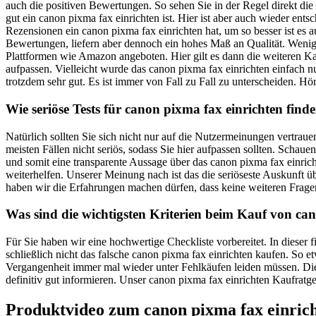
auch die positiven Bewertungen. So sehen Sie in der Regel direkt di
gut ein canon pixma fax einrichten ist. Hier ist aber auch wieder en
Rezensionen ein canon pixma fax einrichten hat, um so besser ist es 
Bewertungen, liefern aber dennoch ein hohes Maß an Qualität. Wenige
Plattformen wie Amazon angeboten. Hier gilt es dann die weiteren Ka
aufpassen. Vielleicht wurde das canon pixma fax einrichten einfach nu
trotzdem sehr gut. Es ist immer von Fall zu Fall zu unterscheiden. Hör
Wie seriöse Tests für canon pixma fax einrichten find
Natürlich sollten Sie sich nicht nur auf die Nutzermeinungen vertra
meisten Fällen nicht seriös, sodass Sie hier aufpassen sollten. Scha
und somit eine transparente Aussage über das canon pixma fax einrich
weiterhelfen. Unserer Meinung nach ist das die seriöseste Auskunft
haben wir die Erfahrungen machen dürfen, dass keine weiteren Frage
Was sind die wichtigsten Kriterien beim Kauf von ca
Für Sie haben wir eine hochwertige Checkliste vorbereitet. In dieser
schließlich nicht das falsche canon pixma fax einrichten kaufen. So e
Vergangenheit immer mal wieder unter Fehlkäufen leiden müssen. Dies
definitiv gut informieren. Unser canon pixma fax einrichten Kaufratge
Produktvideo zum
canon pixma fax einric