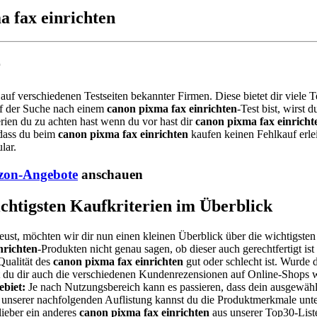
a fax einrichten
r
 auf verschiedenen Testseiten bekannter Firmen. Diese bietet dir viele
uf der Suche nach einem
canon pixma fax einrichten
-Test bist, wirst
rien du zu achten hast wenn du vor hast dir
canon pixma fax einricht
 dass du beim
canon pixma fax einrichten
kaufen keinen Fehlkauf erle
lar.
on-Angebote
anschauen
ichtigsten Kaufkriterien im Überblick
eust, möchten wir dir nun einen kleinen Überblick über die wichtigsten
nrichten
-Produkten nicht genau sagen, ob dieser auch gerechtfertigt is
Qualität des
canon pixma fax einrichten
gut oder schlecht ist. Wurde 
est du dir auch die verschiedenen Kundenrezensionen auf Online-Shops 
biet:
Je nach Nutzungsbereich kann es passieren, dass dein ausgewäh
d unserer nachfolgenden Auflistung kannst du die Produktmerkmale unte
ieber ein anderes
canon pixma fax einrichten
aus unserer Top30-Liste