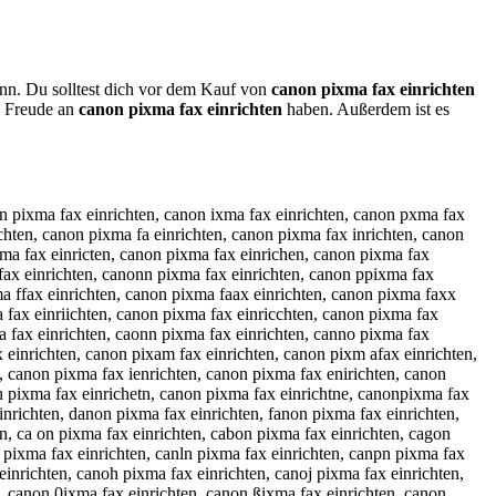
ann. Du solltest dich vor dem Kauf von
canon pixma fax einrichten
l Freude an
canon pixma fax einrichten
haben. Außerdem ist es
inrichten, canhon pixma fax einrichten, cajnon pixma fax einrichten, canjon pixma fax einrichten, camnon pixma fax einrichten, canmon pixma fax einrichten, canion pixma fax einrichten, canoin pixma fax einrichten, cankon pixma fax einrichten, canokn pixma fax einrichten, canlon pixma fax einrichten, canoln pixma fax einrichten, canpon pixma fax einrichten, canopn pixma fax einrichten, can9on pixma fax einrichten, cano9n pixma fax einrichten, can0on pixma fax einrichten, cano0n pixma fax einrichten, cano n pixma fax einrichten, canon pixma fax einrichten, canobn pixma fax einrichten, canonb pixma fax einrichten, canogn pixma fax einrichten, canong pixma fax einrichten, canohn pixma fax einrichten, canonh pixma fax einrichten, canojn pixma fax einrichten, canonj pixma fax einrichten, canomn pixma fax einrichten, canonm pixma fax einrichten, canon opixma fax einrichten, canon poixma fax einrichten, canon lpixma fax einrichten, canon plixma fax einrichten, canon öpixma fax einrichten, canon pöixma fax einrichten, canon üpixma fax einrichten, canon püixma fax einrichten, canon 0pixma fax einrichten, canon p0ixma fax einrichten, canon ßpixma fax einrichten, canon pßixma fax einrichten, canon puixma fax einrichten, canon piuxma fax einrichten, canon pjixma fax einrichten, canon pijxma fax einrichten, canon pkixma fax einrichten, canon pikxma fax einrichten, canon pilxma fax einrichten, canon pioxma fax einrichten, canon p8ixma fax einrichten, canon pi8xma fax einrichten, canon p9ixma fax einrichten, canon pi9xma fax einrichten, canon pizxma fax einrichten, canon pixzma fax einrichten, canon piaxma fax einrichten, canon pixama fax einrichten, canon pisxma fax einrichten, canon pixsma fax einrichten, canon pidxma fax einrichten, canon pixdma fax einrichten, canon picxma fax einrichten, canon pixcma fax einrichten, canon pix ma fax einrichten, canon pixm a fax einrichten, canon pixnma fax einrichten, canon pixmna fax einrichten, canon pixhma fax einrichten, canon pixmha fax einrichten, canon pixjma fax einrichten, canon pixmja fax einrichten, canon pixkma fax einrichten, canon pixmka fax einrichten, canon pixlma fax einrichten, canon pixmla fax einrichten, canon pixmqa fax einrichten, canon pixmaq fax einrichten, canon pixmwa fax einrichten, canon pixmaw fax einrichten, canon pixmza fax einrichten, canon pixmaz fax einrichten, canon pixmxa fax einrichten, canon pixmax fax einrichten, canon pixma cfax einrichten, canon pixma fcax einrichten, canon pixma dfax einrichten, canon pixma fdax einrichten, canon pixma efax einrichten, canon pixma feax einrichten, canon pixma rfax einrichten, canon pixma frax einrichten, canon pixma tfax einrichten, canon pixma ftax einrichten, canon pixma gfax einrichten, canon pixma fgax einrichten, canon pixma bfax einrichten, canon pixma fbax einrichten, canon pixma vfax einrichten, canon pixma fvax einrichten, canon pixma fqax einrichten, canon pixma faqx einrichten, canon pixma fwax einrichten, canon pixma fawx einrichten, canon pixma fzax einrichten, canon pixma fazx einrichten, canon pixma fxax einrichten, canon pixma faxz einrichten, canon pixma faxa einrichten, canon pixma fasx einrichten, canon pixma faxs einrichten, canon pixm