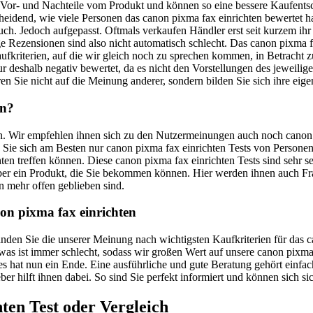
e Vor- und Nachteile vom Produkt und können so eine bessere Kaufents
tscheidend, wie viele Personen das canon pixma fax einrichten bewertet
auch. Jedoch aufgepasst. Oftmals verkaufen Händler erst seit kurzem ih
 Rezensionen sind also nicht automatisch schlecht. Das canon pixma fax
ufkriterien, auf die wir gleich noch zu sprechen kommen, in Betracht
r deshalb negativ bewertet, da es nicht den Vorstellungen des jeweilige
en Sie nicht auf die Meinung anderer, sondern bilden Sie sich ihre eige
en?
uen. Wir empfehlen ihnen sich zu den Nutzermeinungen auch noch canon 
uen Sie sich am Besten nur canon pixma fax einrichten Tests von Person
ten treffen können. Diese canon pixma fax einrichten Tests sind sehr s
 über ein Produkt, die Sie bekommen können. Hier werden ihnen auch 
n mehr offen geblieben sind.
non pixma fax einrichten
 finden Sie die unserer Meinung nach wichtigsten Kaufkriterien für da
twas ist immer schlecht, sodass wir großen Wert auf unsere canon pixma
 hat nun ein Ende. Eine ausführliche und gute Beratung gehört einfach
ber hilft ihnen dabei. So sind Sie perfekt informiert und können sich s
hten
Test oder Vergleich