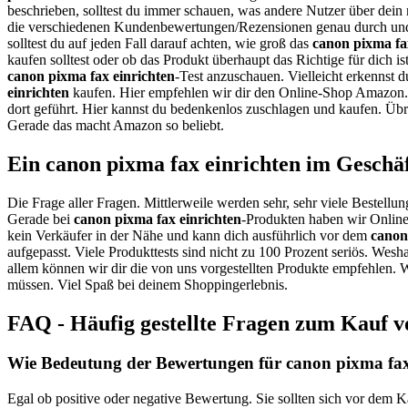
beschrieben, solltest du immer schauen, was andere Nutzer über dein
die verschiedenen Kundenbewertungen/Rezensionen genau durch und 
solltest du auf jeden Fall darauf achten, wie groß das
canon pixma fa
kaufen solltest oder ob das Produkt überhaupt das Richtige für dich i
canon pixma fax einrichten
-Test anzuschauen. Vielleicht erkennst d
einrichten
kaufen. Hier empfehlen wir dir den Online-Shop Amazon. D
dort geführt. Hier kannst du bedenkenlos zuschlagen und kaufen. Übr
Gerade das macht Amazon so beliebt.
Ein canon pixma fax einrichten im Geschä
Die Frage aller Fragen. Mittlerweile werden sehr, sehr viele Bestellun
Gerade bei
canon pixma fax einrichten
-Produkten haben wir Online 
kein Verkäufer in der Nähe und kann dich ausführlich vor dem
canon
aufgepasst. Viele Produkttests sind nicht zu 100 Prozent seriös. Wesh
allem können wir dir die von uns vorgestellten Produkte empfehlen. Wi
müssen. Viel Spaß bei deinem Shoppingerlebnis.
FAQ - Häufig gestellte Fragen zum Kauf v
Wie Bedeutung der Bewertungen für canon pixma fax 
Egal ob positive oder negative Bewertung. Sie sollten sich vor dem K