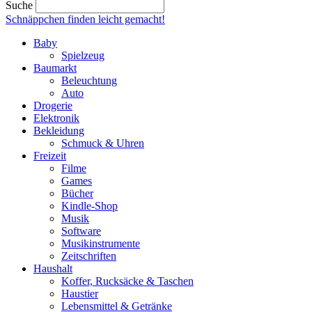
Suche
Schnäppchen finden
leicht gemacht!
Baby
Spielzeug
Baumarkt
Beleuchtung
Auto
Drogerie
Elektronik
Bekleidung
Schmuck & Uhren
Freizeit
Filme
Games
Bücher
Kindle-Shop
Musik
Software
Musikinstrumente
Zeitschriften
Haushalt
Koffer, Rucksäcke & Taschen
Haustier
Lebensmittel & Getränke