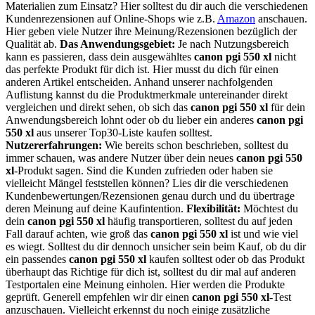
Materialien zum Einsatz? Hier solltest du dir auch die verschiedenen
Kundenrezensionen auf Online-Shops wie z.B.
Amazon
anschauen.
Hier geben viele Nutzer ihre Meinung/Rezensionen bezüglich der
Qualität ab.
Das Anwendungsgebiet:
Je nach Nutzungsbereich
kann es passieren, dass dein ausgewähltes
canon pgi 550 xl
nicht
das perfekte Produkt für dich ist. Hier musst du dich für einen
anderen Artikel entscheiden. Anhand unserer nachfolgenden
Auflistung kannst du die Produktmerkmale untereinander direkt
vergleichen und direkt sehen, ob sich das
canon pgi 550 xl
für dein
Anwendungsbereich lohnt oder ob du lieber ein anderes
canon pgi
550 xl
aus unserer Top30-Liste kaufen solltest.
Nutzererfahrungen:
Wie bereits schon beschrieben, solltest du
immer schauen, was andere Nutzer über dein neues
canon pgi 550
xl
-Produkt sagen. Sind die Kunden zufrieden oder haben sie
vielleicht Mängel feststellen können? Lies dir die verschiedenen
Kundenbewertungen/Rezensionen genau durch und du übertrage
deren Meinung auf deine Kaufintention.
Flexibilität:
Möchtest du
dein
canon pgi 550 xl
häufig transportieren, solltest du auf jeden
Fall darauf achten, wie groß das
canon pgi 550 xl
ist und wie viel
es wiegt. Solltest du dir dennoch unsicher sein beim Kauf, ob du dir
ein passendes
canon pgi 550 xl
kaufen solltest oder ob das Produkt
überhaupt das Richtige für dich ist, solltest du dir mal auf anderen
Testportalen eine Meinung einholen. Hier werden die Produkte
geprüft. Generell empfehlen wir dir einen
canon pgi 550 xl
-Test
anzuschauen. Vielleicht erkennst du noch einige zusätzliche