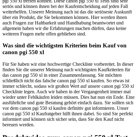
pgi 550 xl treffen können. Diese canon pgi 550 xl Tests sind sehr
seriös und können ihnen bei der Kaufentscheidung auf jeden Fall
weiterhelfen. Unserer Meinung nach ist das die seriöseste Auskunft
über ein Produkt, die Sie bekommen können. Hier werden ihnen
auch Fragen zur Haltbarkeit und Handhabung beantwortet und
allgemein haben wir die Erfahrungen machen dürfen, dass keine
weiteren Fragen mehr offen geblieben sind.
Was sind die wichtigsten Kriterien beim Kauf von
canon pgi 550 xl
Für Sie haben wir eine hochwertige Checkliste vorbereitet. In dieser
finden Sie die unserer Meinung nach wichtigsten Kaufkriterien für
das canon pgi 550 xl in einer Zusammenfassung. Sie möchten
schließlich nicht das falsche canon pgi 550 xl kaufen. So etwas ist
immer schlecht, sodass wir großen Wert auf unsere canon pgi 550 xl
Checkliste legen. Auch wir haben in der Vergangenheit immer mal
wieder unter Fehlkäufen leiden müssen. Dies hat nun ein Ende. Eine
ausführliche und gute Beratung gehört einfach dazu. Sie sollten sich
vor dem canon pgi 550 xl kaufen definitiv gut informieren. Unser
canon pgi 550 xl Kaufratgeber hilft ihnen dabei. So sind Sie perfekt
informiert und können sich sicher sein, dass Sie den Kauf nicht
bereuen werden.