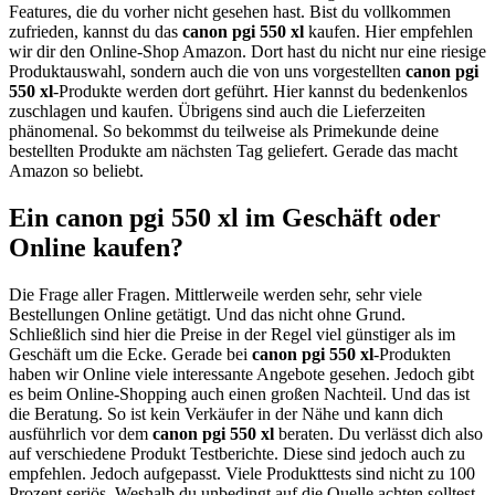
Features, die du vorher nicht gesehen hast. Bist du vollkommen
zufrieden, kannst du das
canon pgi 550 xl
kaufen. Hier empfehlen
wir dir den Online-Shop Amazon. Dort hast du nicht nur eine riesige
Produktauswahl, sondern auch die von uns vorgestellten
canon pgi
550 xl
-Produkte werden dort geführt. Hier kannst du bedenkenlos
zuschlagen und kaufen. Übrigens sind auch die Lieferzeiten
phänomenal. So bekommst du teilweise als Primekunde deine
bestellten Produkte am nächsten Tag geliefert. Gerade das macht
Amazon so beliebt.
Ein canon pgi 550 xl im Geschäft oder
Online kaufen?
Die Frage aller Fragen. Mittlerweile werden sehr, sehr viele
Bestellungen Online getätigt. Und das nicht ohne Grund.
Schließlich sind hier die Preise in der Regel viel günstiger als im
Geschäft um die Ecke. Gerade bei
canon pgi 550 xl
-Produkten
haben wir Online viele interessante Angebote gesehen. Jedoch gibt
es beim Online-Shopping auch einen großen Nachteil. Und das ist
die Beratung. So ist kein Verkäufer in der Nähe und kann dich
ausführlich vor dem
canon pgi 550 xl
beraten. Du verlässt dich also
auf verschiedene Produkt Testberichte. Diese sind jedoch auch zu
empfehlen. Jedoch aufgepasst. Viele Produkttests sind nicht zu 100
Prozent seriös. Weshalb du unbedingt auf die Quelle achten solltest.