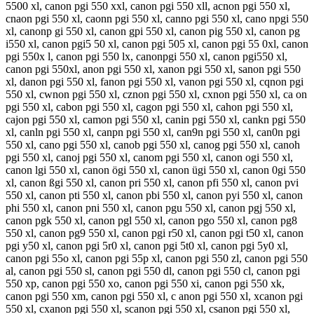
5500 xl, canon pgi 550 xxl, canon pgi 550 xll, acnon pgi 550 xl,
cnaon pgi 550 xl, caonn pgi 550 xl, canno pgi 550 xl, cano npgi 550
xl, canonp gi 550 xl, canon gpi 550 xl, canon pig 550 xl, canon pg
i550 xl, canon pgi5 50 xl, canon pgi 505 xl, canon pgi 55 0xl, canon
pgi 550x l, canon pgi 550 lx, canonpgi 550 xl, canon pgi550 xl,
canon pgi 550xl, anon pgi 550 xl, xanon pgi 550 xl, sanon pgi 550
xl, danon pgi 550 xl, fanon pgi 550 xl, vanon pgi 550 xl, cqnon pgi
550 xl, cwnon pgi 550 xl, cznon pgi 550 xl, cxnon pgi 550 xl, ca on
pgi 550 xl, cabon pgi 550 xl, cagon pgi 550 xl, cahon pgi 550 xl,
cajon pgi 550 xl, camon pgi 550 xl, canin pgi 550 xl, cankn pgi 550
xl, canln pgi 550 xl, canpn pgi 550 xl, can9n pgi 550 xl, can0n pgi
550 xl, cano pgi 550 xl, canob pgi 550 xl, canog pgi 550 xl, canoh
pgi 550 xl, canoj pgi 550 xl, canom pgi 550 xl, canon ogi 550 xl,
canon lgi 550 xl, canon ögi 550 xl, canon ügi 550 xl, canon 0gi 550
xl, canon ßgi 550 xl, canon pri 550 xl, canon pfi 550 xl, canon pvi
550 xl, canon pti 550 xl, canon pbi 550 xl, canon pyi 550 xl, canon
phi 550 xl, canon pni 550 xl, canon pgu 550 xl, canon pgj 550 xl,
canon pgk 550 xl, canon pgl 550 xl, canon pgo 550 xl, canon pg8
550 xl, canon pg9 550 xl, canon pgi r50 xl, canon pgi t50 xl, canon
pgi y50 xl, canon pgi 5r0 xl, canon pgi 5t0 xl, canon pgi 5y0 xl,
canon pgi 55o xl, canon pgi 55p xl, canon pgi 550 zl, canon pgi 550
al, canon pgi 550 sl, canon pgi 550 dl, canon pgi 550 cl, canon pgi
550 xp, canon pgi 550 xo, canon pgi 550 xi, canon pgi 550 xk,
canon pgi 550 xm, canon pgi 550 xl, c anon pgi 550 xl, xcanon pgi
550 xl, cxanon pgi 550 xl, scanon pgi 550 xl, csanon pgi 550 xl,