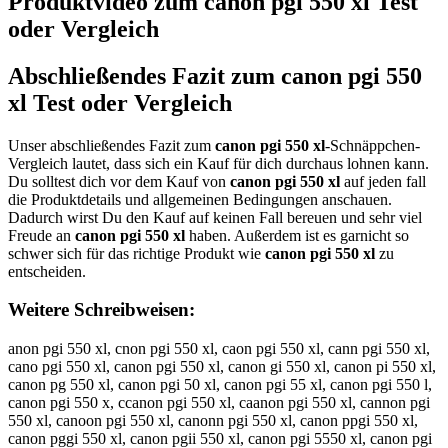
Produktvideo zum
canon pgi 550 xl
Test
oder Vergleich
Abschließendes Fazit zum
canon pgi 550
xl
Test oder Vergleich
Unser abschließendes Fazit zum
canon pgi 550 xl
-Schnäppchen-
Vergleich lautet, dass sich ein Kauf für dich durchaus lohnen kann.
Du solltest dich vor dem Kauf von
canon pgi 550 xl
auf jeden fall
die Produktdetails und allgemeinen Bedingungen anschauen.
Dadurch wirst Du den Kauf auf keinen Fall bereuen und sehr viel
Freude an
canon pgi 550 xl
haben. Außerdem ist es garnicht so
schwer sich für das richtige Produkt wie
canon pgi 550 xl
zu
entscheiden.
Weitere Schreibweisen:
anon pgi 550 xl, cnon pgi 550 xl, caon pgi 550 xl, cann pgi 550 xl,
cano pgi 550 xl, canon pgi 550 xl, canon gi 550 xl, canon pi 550 xl,
canon pg 550 xl, canon pgi 50 xl, canon pgi 55 xl, canon pgi 550 l,
canon pgi 550 x, ccanon pgi 550 xl, caanon pgi 550 xl, cannon pgi
550 xl, canoon pgi 550 xl, canonn pgi 550 xl, canon ppgi 550 xl,
canon pggi 550 xl, canon pgii 550 xl, canon pgi 5550 xl, canon pgi