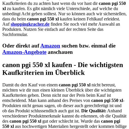
Kaufkriterien du zu achten hast wenn du vor hast dir
canon pgi 550
xl
zu kaufen. Es gibt nämlich viele Unterschiede, auf welche du
unbedingt Acht geben solltest. Nur so können auch wir sicherstellen,
dass du beim
canon pgi 550 xl
kaufen keinen Fehlkauf erleidest.
Auf
shoppingkracher.de
finden Sie noch viel mehr Auswahl an
Produkten. Nutzen Sie einfach auf der rechten Seite das
Suchformular.
Oder direkt auf
Amazon
suchen bzw. einmal die
Amazon-Angebote
anschauen
canon pgi 550 xl kaufen - Die wichtigsten
Kaufkriterien im Überblick
Damit du den Kauf von einem
canon pgi 550 xl
nicht bereust,
möchten wir dir nun einen kleinen Überblick über die wichtigsten
Kaufkriterien geben. Denn nicht nur der Preis beim Kauf ist
entscheidend. Man kann anhand des Preises von
canon pgi 550 xl
-
Produkten nicht genau sagen, ob dieser auch gerechtfertigt ist und
ob das Produkt schlussendlich auch gut ist.
Die Qualität:
Anhand
verschiedener Produktmerkmale kannst du erkennen, ob die Qualität
des
canon pgi 550 xl
gut oder schlecht ist. Wurde das
canon pgi
550 xl
aus hochwertigen Materialien hergestellt oder kommen billige