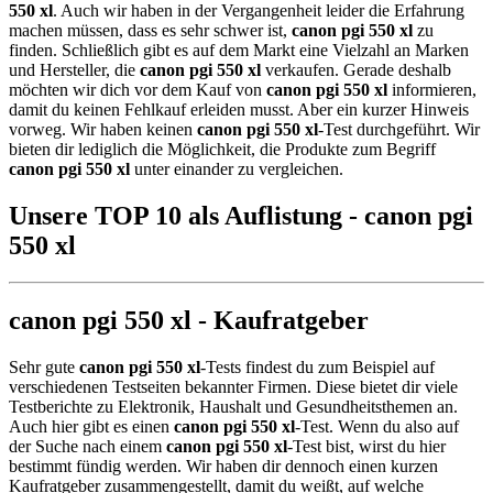
550 xl
. Auch wir haben in der Vergangenheit leider die Erfahrung
machen müssen, dass es sehr schwer ist,
canon pgi 550 xl
zu
finden. Schließlich gibt es auf dem Markt eine Vielzahl an Marken
und Hersteller, die
canon pgi 550 xl
verkaufen. Gerade deshalb
möchten wir dich vor dem Kauf von
canon pgi 550 xl
informieren,
damit du keinen Fehlkauf erleiden musst. Aber ein kurzer Hinweis
vorweg. Wir haben keinen
canon pgi 550 xl
-Test durchgeführt. Wir
bieten dir lediglich die Möglichkeit, die Produkte zum Begriff
canon pgi 550 xl
unter einander zu vergleichen.
Unsere TOP 10 als Auflistung - canon pgi
550 xl
canon pgi 550 xl - Kaufratgeber
Sehr gute
canon pgi 550 xl
-Tests findest du zum Beispiel auf
verschiedenen Testseiten bekannter Firmen. Diese bietet dir viele
Testberichte zu Elektronik, Haushalt und Gesundheitsthemen an.
Auch hier gibt es einen
canon pgi 550 xl
-Test. Wenn du also auf
der Suche nach einem
canon pgi 550 xl
-Test bist, wirst du hier
bestimmt fündig werden. Wir haben dir dennoch einen kurzen
Kaufratgeber zusammengestellt, damit du weißt, auf welche