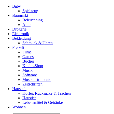
Baby
Spielzeug
Baumarkt
Beleuchtung
Auto
Drogerie
Elektronik
Bekleidung
Schmuck & Uhren
Freizeit
Filme
Games
Bücher
Kindle-Shop
Musik
Software
Musikinstrumente
Zeitschriften
Haushalt
Koffer, Rucksäcke & Taschen
Haustier
Lebensmittel & Getränke
Wohnen