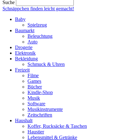
Suche
Schnäppchen finden
leicht gemacht!
Baby
Spielzeug
Baumarkt
Beleuchtung
Auto
Drogerie
Elektronik
Bekleidung
Schmuck & Uhren
Freizeit
Filme
Games
Bücher
Kindle-Shop
Musik
Software
Musikinstrumente
Zeitschriften
Haushalt
Koffer, Rucksäcke & Taschen
Haustier
Lebensmittel & Getränke