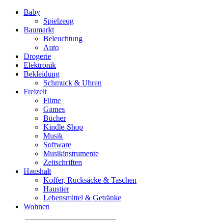
Baby
Spielzeug
Baumarkt
Beleuchtung
Auto
Drogerie
Elektronik
Bekleidung
Schmuck & Uhren
Freizeit
Filme
Games
Bücher
Kindle-Shop
Musik
Software
Musikinstrumente
Zeitschriften
Haushalt
Koffer, Rucksäcke & Taschen
Haustier
Lebensmittel & Getränke
Wohnen