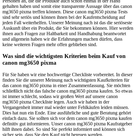
Personen an, die die Produkte auch schon einmal in der Hand
gehalten haben und somit eine transparente Aussage über das canon
mg3650 pixma treffen können. Diese canon mg3650 pixma Tests
sind sehr seriös und können ihnen bei der Kaufentscheidung auf
jeden Fall weiterhelfen. Unserer Meinung nach ist das die seriöseste
Auskunft über ein Produkt, die Sie bekommen können. Hier werden
ihnen auch Fragen zur Haltbarkeit und Handhabung beantwortet
und allgemein haben wir die Erfahrungen machen dürfen, dass
keine weiteren Fragen mehr offen geblieben sind.
Was sind die wichtigsten Kriterien beim Kauf von
canon mg3650 pixma
Für Sie haben wir eine hochwertige Checkliste vorbereitet. In dieser
finden Sie die unserer Meinung nach wichtigsten Kaufkriterien für
das canon mg3650 pixma in einer Zusammenfassung. Sie möchten
schließlich nicht das falsche canon mg3650 pixma kaufen. So etwas
ist immer schlecht, sodass wir großen Wert auf unsere canon
mg3650 pixma Checkliste legen. Auch wir haben in der
Vergangenheit immer mal wieder unter Fehlkäufen leiden müssen.
Dies hat nun ein Ende. Eine ausführliche und gute Beratung gehört
einfach dazu. Sie sollten sich vor dem canon mg3650 pixma kaufen
definitiv gut informieren. Unser canon mg3650 pixma Kaufratgeber
hilft ihnen dabei. So sind Sie perfekt informiert und können sich
sicher sein, dass Sie den Kauf nicht bereuen werden.