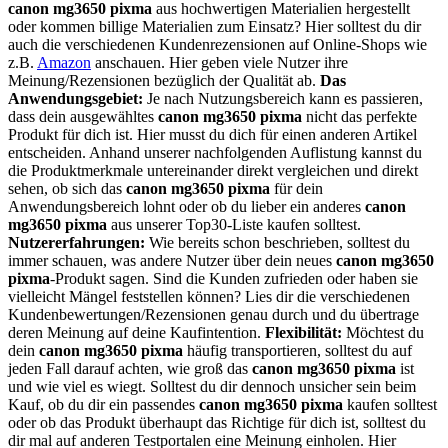
canon mg3650 pixma
aus hochwertigen Materialien hergestellt
oder kommen billige Materialien zum Einsatz? Hier solltest du dir
auch die verschiedenen Kundenrezensionen auf Online-Shops wie
z.B.
Amazon
anschauen. Hier geben viele Nutzer ihre
Meinung/Rezensionen bezüglich der Qualität ab.
Das
Anwendungsgebiet:
Je nach Nutzungsbereich kann es passieren,
dass dein ausgewähltes
canon mg3650 pixma
nicht das perfekte
Produkt für dich ist. Hier musst du dich für einen anderen Artikel
entscheiden. Anhand unserer nachfolgenden Auflistung kannst du
die Produktmerkmale untereinander direkt vergleichen und direkt
sehen, ob sich das
canon mg3650 pixma
für dein
Anwendungsbereich lohnt oder ob du lieber ein anderes
canon
mg3650 pixma
aus unserer Top30-Liste kaufen solltest.
Nutzererfahrungen:
Wie bereits schon beschrieben, solltest du
immer schauen, was andere Nutzer über dein neues
canon mg3650
pixma
-Produkt sagen. Sind die Kunden zufrieden oder haben sie
vielleicht Mängel feststellen können? Lies dir die verschiedenen
Kundenbewertungen/Rezensionen genau durch und du übertrage
deren Meinung auf deine Kaufintention.
Flexibilität:
Möchtest du
dein
canon mg3650 pixma
häufig transportieren, solltest du auf
jeden Fall darauf achten, wie groß das
canon mg3650 pixma
ist
und wie viel es wiegt. Solltest du dir dennoch unsicher sein beim
Kauf, ob du dir ein passendes
canon mg3650 pixma
kaufen solltest
oder ob das Produkt überhaupt das Richtige für dich ist, solltest du
dir mal auf anderen Testportalen eine Meinung einholen. Hier