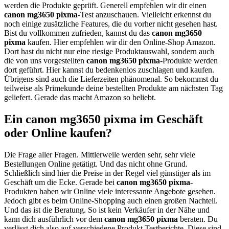
werden die Produkte geprüft. Generell empfehlen wir dir einen
canon mg3650 pixma
-Test anzuschauen. Vielleicht erkennst du
noch einige zusätzliche Features, die du vorher nicht gesehen hast.
Bist du vollkommen zufrieden, kannst du das
canon mg3650
pixma
kaufen. Hier empfehlen wir dir den Online-Shop Amazon.
Dort hast du nicht nur eine riesige Produktauswahl, sondern auch
die von uns vorgestellten
canon mg3650 pixma
-Produkte werden
dort geführt. Hier kannst du bedenkenlos zuschlagen und kaufen.
Übrigens sind auch die Lieferzeiten phänomenal. So bekommst du
teilweise als Primekunde deine bestellten Produkte am nächsten Tag
geliefert. Gerade das macht Amazon so beliebt.
Ein canon mg3650 pixma im Geschäft
oder Online kaufen?
Die Frage aller Fragen. Mittlerweile werden sehr, sehr viele
Bestellungen Online getätigt. Und das nicht ohne Grund.
Schließlich sind hier die Preise in der Regel viel günstiger als im
Geschäft um die Ecke. Gerade bei
canon mg3650 pixma
-
Produkten haben wir Online viele interessante Angebote gesehen.
Jedoch gibt es beim Online-Shopping auch einen großen Nachteil.
Und das ist die Beratung. So ist kein Verkäufer in der Nähe und
kann dich ausführlich vor dem
canon mg3650 pixma
beraten. Du
verlässt dich also auf verschiedene Produkt Testberichte. Diese sind