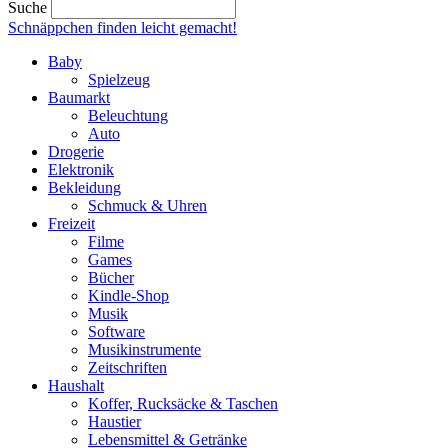
Suche
Schnäppchen finden
leicht gemacht!
Baby
Spielzeug
Baumarkt
Beleuchtung
Auto
Drogerie
Elektronik
Bekleidung
Schmuck & Uhren
Freizeit
Filme
Games
Bücher
Kindle-Shop
Musik
Software
Musikinstrumente
Zeitschriften
Haushalt
Koffer, Rucksäcke & Taschen
Haustier
Lebensmittel & Getränke