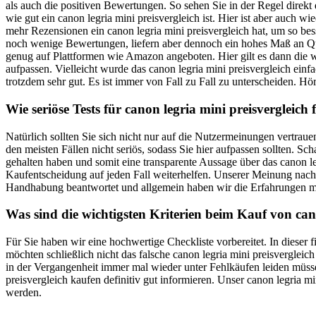
als auch die positiven Bewertungen. So sehen Sie in der Regel direk
wie gut ein canon legria mini preisvergleich ist. Hier ist aber auch 
mehr Rezensionen ein canon legria mini preisvergleich hat, um so bess
noch wenige Bewertungen, liefern aber dennoch ein hohes Maß an Quali
genug auf Plattformen wie Amazon angeboten. Hier gilt es dann die 
aufpassen. Vielleicht wurde das canon legria mini preisvergleich einf
trotzdem sehr gut. Es ist immer von Fall zu Fall zu unterscheiden. Hör
Wie seriöse Tests für canon legria mini preisvergleich 
Natürlich sollten Sie sich nicht nur auf die Nutzermeinungen vertrau
den meisten Fällen nicht seriös, sodass Sie hier aufpassen sollten. S
gehalten haben und somit eine transparente Aussage über das canon leg
Kaufentscheidung auf jeden Fall weiterhelfen. Unserer Meinung nach 
Handhabung beantwortet und allgemein haben wir die Erfahrungen ma
Was sind die wichtigsten Kriterien beim Kauf von cano
Für Sie haben wir eine hochwertige Checkliste vorbereitet. In dieser 
möchten schließlich nicht das falsche canon legria mini preisvergleic
in der Vergangenheit immer mal wieder unter Fehlkäufen leiden müssen
preisvergleich kaufen definitiv gut informieren. Unser canon legria mi
werden.