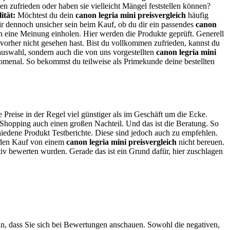
n zufrieden oder haben sie vielleicht Mängel feststellen können?
lität:
Möchtest du dein
canon legria mini preisvergleich
häufig
 dir dennoch unsicher sein beim Kauf, ob du dir ein passendes
canon
alen eine Meinung einholen. Hier werden die Produkte geprüft. Generell
u vorher nicht gesehen hast. Bist du vollkommen zufrieden, kannst du
auswahl, sondern auch die von uns vorgestellten
canon legria mini
omenal. So bekommst du teilweise als Primekunde deine bestellten
e Preise in der Regel viel günstiger als im Geschäft um die Ecke.
-Shopping auch einen großen Nachteil. Und das ist die Beratung. So
chiedene Produkt Testberichte. Diese sind jedoch auch zu empfehlen.
du den Kauf von einem
canon legria mini preisvergleich
nicht bereuen.
itiv bewerten wurden. Gerade das ist ein Grund dafür, hier zuschlagen
ein, dass Sie sich bei Bewertungen anschauen. Sowohl die negativen,