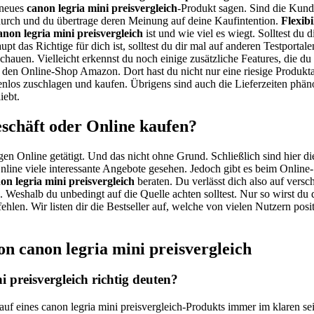
 neues
canon legria mini preisvergleich
-Produkt sagen. Sind die Kunde
urch und du übertrage deren Meinung auf deine Kaufintention.
Flexibi
anon legria mini preisvergleich
ist und wie viel es wiegt. Solltest du
upt das Richtige für dich ist, solltest du dir mal auf anderen Testport
chauen. Vielleicht erkennst du noch einige zusätzliche Features, die d
 den Online-Shop Amazon. Dort hast du nicht nur eine riesige Produkt
enlos zuschlagen und kaufen. Übrigens sind auch die Lieferzeiten phän
iebt.
eschäft oder Online kaufen?
gen Online getätigt. Und das nicht ohne Grund. Schließlich sind hier di
line viele interessante Angebote gesehen. Jedoch gibt es beim Online
on legria mini preisvergleich
beraten. Du verlässt dich also auf vers
ös. Weshalb du unbedingt auf die Quelle achten solltest. Nur so wirst 
ehlen. Wir listen dir die Bestseller auf, welche von vielen Nutzern pos
n canon legria mini preisvergleich
 preisvergleich richtig deuten?
auf eines canon legria mini preisvergleich-Produkts immer im klaren s