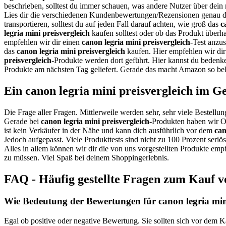
beschrieben, solltest du immer schauen, was andere Nutzer über dein
Lies dir die verschiedenen Kundenbewertungen/Rezensionen genau d
transportieren, solltest du auf jeden Fall darauf achten, wie groß das
c
legria mini preisvergleich
kaufen solltest oder ob das Produkt überha
empfehlen wir dir einen
canon legria mini preisvergleich
-Test anzus
das
canon legria mini preisvergleich
kaufen. Hier empfehlen wir dir
preisvergleich
-Produkte werden dort geführt. Hier kannst du bedenk
Produkte am nächsten Tag geliefert. Gerade das macht Amazon so bel
Ein canon legria mini preisvergleich im G
Die Frage aller Fragen. Mittlerweile werden sehr, sehr viele Bestellun
Gerade bei
canon legria mini preisvergleich
-Produkten haben wir On
ist kein Verkäufer in der Nähe und kann dich ausführlich vor dem
can
Jedoch aufgepasst. Viele Produkttests sind nicht zu 100 Prozent seri
Alles in allem können wir dir die von uns vorgestellten Produkte empf
zu müssen. Viel Spaß bei deinem Shoppingerlebnis.
FAQ - Häufig gestellte Fragen zum Kauf vo
Wie Bedeutung der Bewertungen für canon legria mini
Egal ob positive oder negative Bewertung. Sie sollten sich vor dem K