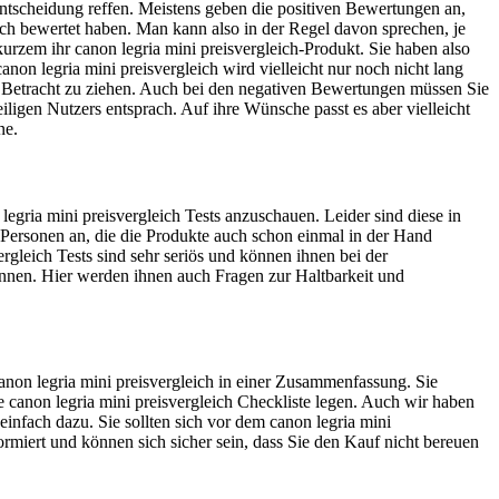
entscheidung reffen. Meistens geben die positiven Bewertungen an,
leich bewertet haben. Man kann also in der Regel davon sprechen, je
kurzem ihr canon legria mini preisvergleich-Produkt. Sie haben also
on legria mini preisvergleich wird vielleicht nur noch nicht lang
n Betracht zu ziehen. Auch bei den negativen Bewertungen müssen Sie
eiligen Nutzers entsprach. Auf ihre Wünsche passt es aber vielleicht
ne.
egria mini preisvergleich Tests anzuschauen. Leider sind diese in
on Personen an, die die Produkte auch schon einmal in der Hand
rgleich Tests sind sehr seriös und können ihnen bei der
önnen. Hier werden ihnen auch Fragen zur Haltbarkeit und
canon legria mini preisvergleich in einer Zusammenfassung. Sie
re canon legria mini preisvergleich Checkliste legen. Auch wir haben
infach dazu. Sie sollten sich vor dem canon legria mini
formiert und können sich sicher sein, dass Sie den Kauf nicht bereuen