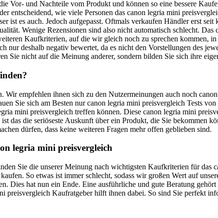
t die Vor- und Nachteile vom Produkt und können so eine bessere Kauf
wieder entscheidend, wie viele Personen das canon legria mini preisverg
er ist es auch. Jedoch aufgepasst. Oftmals verkaufen Händler erst seit 
tät. Wenige Rezensionen sind also nicht automatisch schlecht. Das can
weiteren Kaufkriterien, auf die wir gleich noch zu sprechen kommen, i
ach nur deshalb negativ bewertet, da es nicht den Vorstellungen des jew
en Sie nicht auf die Meinung anderer, sondern bilden Sie sich ihre eige
finden?
en. Wir empfehlen ihnen sich zu den Nutzermeinungen auch noch canon l
chauen Sie sich am Besten nur canon legria mini preisvergleich Tests v
ria mini preisvergleich treffen können. Diese canon legria mini preisve
ist das die seriöseste Auskunft über ein Produkt, die Sie bekommen k
chen dürfen, dass keine weiteren Fragen mehr offen geblieben sind.
n legria mini preisvergleich
finden Sie die unserer Meinung nach wichtigsten Kaufkriterien für das 
h kaufen. So etwas ist immer schlecht, sodass wir großen Wert auf unse
. Dies hat nun ein Ende. Eine ausführliche und gute Beratung gehört e
ni preisvergleich Kaufratgeber hilft ihnen dabei. So sind Sie perfekt in