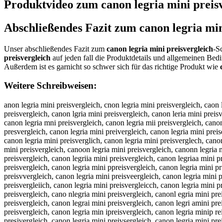
Produktvideo zum
canon legria mini preis
Abschließendes Fazit zum
canon legria min
Unser abschließendes Fazit zum
canon legria mini preisvergleich
-S
preisvergleich
auf jeden fall die Produktdetails und allgemeinen Be
Außerdem ist es garnicht so schwer sich für das richtige Produkt wie
Weitere Schreibweisen:
anon legria mini preisvergleich, cnon legria mini preisvergleich, caon legria mini preisvergleich, cann legria mini preisvergleich, cano legria mini preisvergleich, canon legria mini preisvergleich, canon egria mini preisvergleich, canon lgria mini preisvergleich, canon leria mini preisvergleich, canon legia mini preisvergleich, canon legra mini preisvergleich, canon legri mini preisvergleich, canon legria ini preisvergleich, canon legria mni preisvergleich, canon legria mii preisvergleich, canon legria min preisvergleich, canon legria mini reisvergleich, canon legria mini peisvergleich, canon legria mini prisvergleich, canon legria mini presvergleich, canon legria mini preivergleich, canon legria mini preisergleich, canon legria mini preisvrgleich, canon legria mini preisvegleich, canon legria mini preisverleich, canon legria mini preisvergeich, canon legria mini preisverglich, canon legria mini preisverglech, canon legria mini preisvergleih, canon legria mini preisvergleic, ccanon legria mini preisvergleich, caanon legria mini preisvergleich, cannon legria mini preisvergleich, canoon legria mini preisvergleich, canonn legria mini preisvergleich, canon llegria mini preisvergleich, canon leegria mini preisvergleich, canon leggria mini preisvergleich, canon legrria mini preisvergleich, canon legriia mini preisvergleich, canon legriaa mini preisvergleich, canon legria mmini preisvergleich, canon legria miini preisvergleich, canon legria minni preisvergleich, canon legria minii preisvergleich, canon legria mini ppreisvergleich, canon legria mini prreisvergleich, canon legria mini preeisvergleich, canon legria mini preiisvergleich, canon legria mini preissvergleich, canon legria mini preisvvergleich, canon legria mini preisveergleich, canon legria mini preisverrgleich, canon legria mini preisverggleich, canon legria mini preisverglleich, canon legria mini preisvergleeich, canon legria mini preisvergleiich, canon legria mini preisvergleicch, canon legria mini preisvergleichh, acnon legria mini preisvergleich, cnaon legria mini preisvergleich, caonn legria mini preisvergleich, canno legria mini preisvergleich, cano nlegria mini preisvergleich, canonl egria mini preisvergleich, canon elgria mini preisvergleich, canon lgeria mini preisvergleich, canon lergia mini preisvergleich, canon legira mini preisvergleich, canon legrai mini preisvergleich, canon legri amini preisvergleich, canon legriam ini preisvergleich, canon legria imni preisvergleich, canon legria mnii preisvergleich, canon legria miin preisvergleich, canon legria min ipreisvergleich, canon legria minip reisvergleich, canon legria mini rpeisvergleich, canon legria mini perisvergleich, canon legria mini priesvergleich, canon legria mini presivergleich, canon legria mini preivsergleich, canon legria mini preisevrgleich, canon legria mini preisvregleich, canon legria mini preisvegrleich, canon legria mini preisverlgeich, canon legria mini preisvergelich, canon legria mini preisvergliech, canon legria mini preisverglecih, canon legria mini preisvergleihc, canonlegria mini preisvergleich, canon legriamini preisvergleich, canon legria minipreisvergleich, anon legria mini preisvergleich, xanon legria mini preisvergleich, sanon legria mini preisvergleich, danon legria mini preisvergleich, fanon legria mini preisvergleich, v