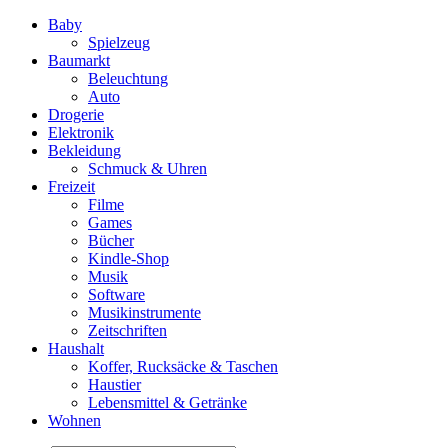
Baby
Spielzeug
Baumarkt
Beleuchtung
Auto
Drogerie
Elektronik
Bekleidung
Schmuck & Uhren
Freizeit
Filme
Games
Bücher
Kindle-Shop
Musik
Software
Musikinstrumente
Zeitschriften
Haushalt
Koffer, Rucksäcke & Taschen
Haustier
Lebensmittel & Getränke
Wohnen