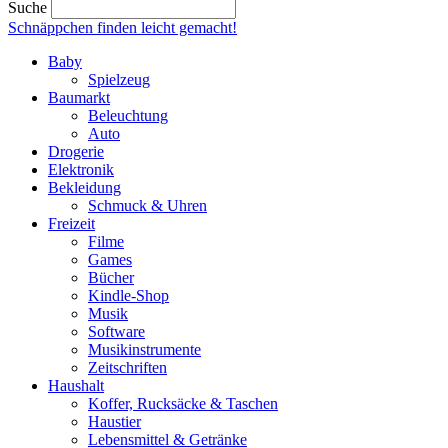
Suche
Schnäppchen finden
leicht gemacht!
Baby
Spielzeug
Baumarkt
Beleuchtung
Auto
Drogerie
Elektronik
Bekleidung
Schmuck & Uhren
Freizeit
Filme
Games
Bücher
Kindle-Shop
Musik
Software
Musikinstrumente
Zeitschriften
Haushalt
Koffer, Rucksäcke & Taschen
Haustier
Lebensmittel & Getränke