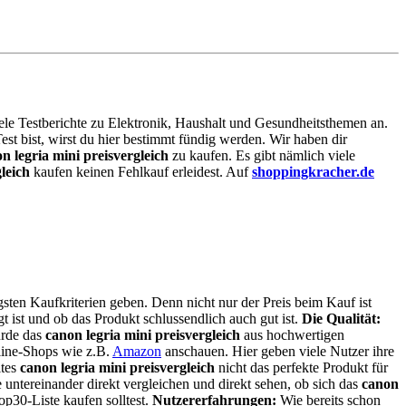
viele Testberichte zu Elektronik, Haushalt und Gesundheitsthemen an.
Test bist, wirst du hier bestimmt fündig werden. Wir haben dir
n legria mini preisvergleich
zu kaufen. Es gibt nämlich viele
leich
kaufen keinen Fehlkauf erleidest. Auf
shoppingkracher.de
gsten Kaufkriterien geben. Denn nicht nur der Preis beim Kauf ist
gt ist und ob das Produkt schlussendlich auch gut ist.
Die Qualität:
urde das
canon legria mini preisvergleich
aus hochwertigen
nline-Shops wie z.B.
Amazon
anschauen. Hier geben viele Nutzer ihre
ltes
canon legria mini preisvergleich
nicht das perfekte Produkt für
 untereinander direkt vergleichen und direkt sehen, ob sich das
canon
op30-Liste kaufen solltest.
Nutzererfahrungen:
Wie bereits schon