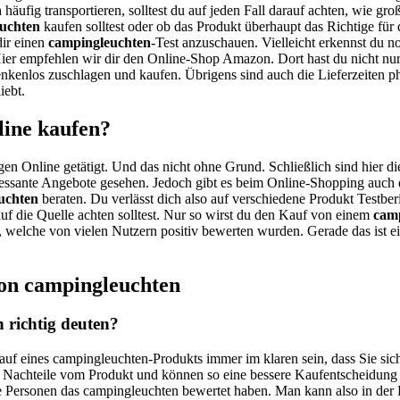
n
häufig transportieren, solltest du auf jeden Fall darauf achten, wie gr
uchten
kaufen solltest oder ob das Produkt überhaupt das Richtige für d
dir einen
campingleuchten
-Test anzuschauen. Vielleicht erkennst du no
ier empfehlen wir dir den Online-Shop Amazon. Dort hast du nicht nur 
enkenlos zuschlagen und kaufen. Übrigens sind auch die Lieferzeiten 
iebt.
line kaufen?
gen Online getätigt. Und das nicht ohne Grund. Schließlich sind hier di
ressante Angebote gesehen. Jedoch gibt es beim Online-Shopping auch ei
uchten
beraten. Du verlässt dich also auf verschiedene Produkt Testber
auf die Quelle achten solltest. Nur so wirst du den Kauf von einem
cam
auf, welche von vielen Nutzern positiv bewerten wurden. Gerade das ist 
von campingleuchten
 richtig deuten?
Kauf eines campingleuchten-Produkts immer im klaren sein, dass Sie si
d Nachteile vom Produkt und können so eine bessere Kaufentscheidung 
ele Personen das campingleuchten bewertet haben. Man kann also in de