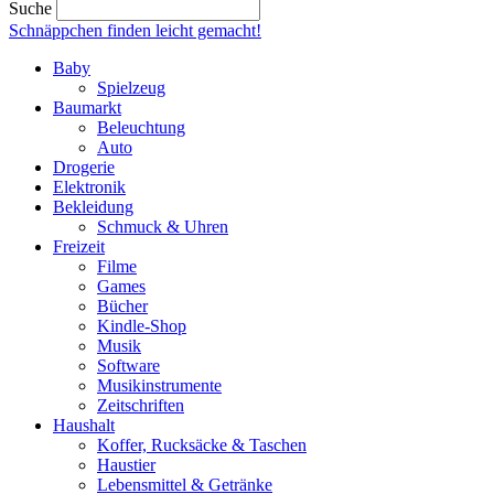
Suche
Schnäppchen finden
leicht gemacht!
Baby
Spielzeug
Baumarkt
Beleuchtung
Auto
Drogerie
Elektronik
Bekleidung
Schmuck & Uhren
Freizeit
Filme
Games
Bücher
Kindle-Shop
Musik
Software
Musikinstrumente
Zeitschriften
Haushalt
Koffer, Rucksäcke & Taschen
Haustier
Lebensmittel & Getränke