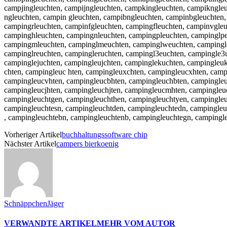
campjingleuchten, campijngleuchten, campkingleuchten, campikngle
ngleuchten, campin gleuchten, campibngleuchten, campinbgleuchten
campingrleuchten, campinfgleuchten, campingfleuchten, campinvgleu
campinghleuchten, campingnleuchten, campingpleuchten, campinglpe
campingmleuchten, campinglmeuchten, campinglweuchten, campingle
campinglreuchten, campingleruchten, campingl3euchten, campingle3
campinglejuchten, campingleujchten, campinglekuchten, campingleu
chten, campingleuc hten, campingleuxchten, campingleucxhten, camp
campingleucvhten, campingleucbhten, campingleuchbten, campingleu
campingleucjhten, campingleuchjten, campingleucmhten, campingleu
campingleuchtgen, campingleuchthen, campingleuchtyen, campingle
campingleuchtesn, campingleuchtden, campingleuchtedn, campingleu
, campingleuchtebn, campingleuchtenb, campingleuchtegn, campingl
Vorheriger Artikel
buchhaltungssoftware chip
Nächster Artikel
campers bierkoenig
SchnäppchenJäger
VERWANDTE ARTIKEL
MEHR VOM AUTOR