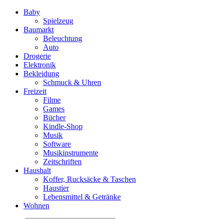
Baby
Spielzeug
Baumarkt
Beleuchtung
Auto
Drogerie
Elektronik
Bekleidung
Schmuck & Uhren
Freizeit
Filme
Games
Bücher
Kindle-Shop
Musik
Software
Musikinstrumente
Zeitschriften
Haushalt
Koffer, Rucksäcke & Taschen
Haustier
Lebensmittel & Getränke
Wohnen