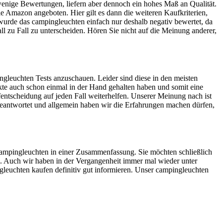
 wenige Bewertungen, liefern aber dennoch ein hohes Maß an Qualität.
e Amazon angeboten. Hier gilt es dann die weiteren Kaufkriterien,
wurde das campingleuchten einfach nur deshalb negativ bewertet, da
all zu Fall zu unterscheiden. Hören Sie nicht auf die Meinung anderer,
ngleuchten Tests anzuschauen. Leider sind diese in den meisten
ukte auch schon einmal in der Hand gehalten haben und somit eine
entscheidung auf jeden Fall weiterhelfen. Unserer Meinung nach ist
eantwortet und allgemein haben wir die Erfahrungen machen dürfen,
s campingleuchten in einer Zusammenfassung. Sie möchten schließlich
n. Auch wir haben in der Vergangenheit immer mal wieder unter
gleuchten kaufen definitiv gut informieren. Unser campingleuchten