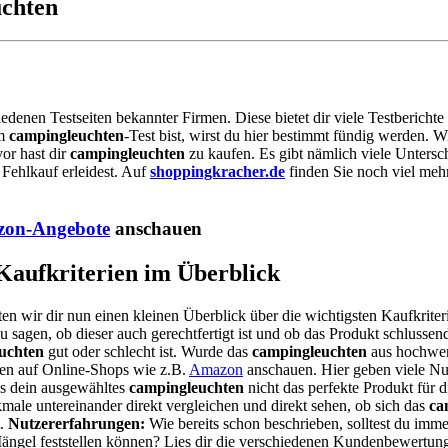
uchten
iedenen Testseiten bekannter Firmen. Diese bietet dir viele Testberich
em
campingleuchten
-Test bist, wirst du hier bestimmt fündig werden. 
or hast dir
campingleuchten
zu kaufen. Es gibt nämlich viele Untersc
Fehlkauf erleidest. Auf
shoppingkracher.de
finden Sie noch viel meh
on-Angebote
anschauen
 Kaufkriterien im Überblick
en wir dir nun einen kleinen Überblick über die wichtigsten Kaufkrite
 sagen, ob dieser auch gerechtfertigt ist und ob das Produkt schlussend
uchten
gut oder schlecht ist. Wurde das
campingleuchten
aus hochwert
nen auf Online-Shops wie z.B.
Amazon
anschauen. Hier geben viele Nu
ss dein ausgewähltes
campingleuchten
nicht das perfekte Produkt für d
ale untereinander direkt vergleichen und direkt sehen, ob sich das
ca
t.
Nutzererfahrungen:
Wie bereits schon beschrieben, solltest du imm
 Mängel feststellen können? Lies dir die verschiedenen Kundenbewert