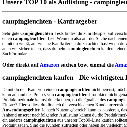
Unsere TOP 10 als Auflistung - campingle
campingleuchten - Kaufratgeber
Sehr gute
campingleuchten
-Tests findest du zum Beispiel auf versch
einen
campingleuchten
-Test. Wenn du also auf der Suche nach ein
damit du weißt, auf welche Kaufkriterien du zu achten hast wenn du v
auch wir sicherstellen, dass du beim
campingleuchten
kaufen keinen 
Suchformular.
Oder direkt auf
Amazon
suchen bzw. einmal die
Amaz
campingleuchten kaufen - Die wichtigsten
Damit du den Kauf von einem
campingleuchten
nicht bereust, möcht
kann anhand des Preises von
campingleuchten
-Produkten nicht genau
Produktmerkmale kannst du erkennen, ob die Qualität des
campingle
Einsatz? Hier solltest du dir auch die verschiedenen Kundenrezensio
Anwendungsgebiet:
Je nach Nutzungsbereich kann es passieren, da
Anhand unserer nachfolgenden Auflistung kannst du die Produktmerkm
ein anderes
campingleuchten
aus unserer Top30-Liste kaufen solltes
Produkt sagen. Sind die Kunden zufrieden oder haben sie vielleicht