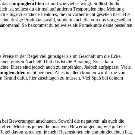
oß das
campingleuchten
ist und wie viel es wiegt. Solltest du dir
ich ist, solltest du dir mal auf anderen Testportalen eine Meinung
ch einige zusätzliche Features, die du vorher nicht gesehen hast. Bist
eine riesige Produktauswahl, sondern auch die von uns vorgestellten
phänomenal. So bekommst du teilweise als Primekunde deine bestellten
e Preise in der Regel viel günstiger als im Geschäft um die Ecke.
nen großen Nachteil. Und das ist die Beratung. So ist kein
ichte. Diese sind jedoch auch zu empfehlen. Jedoch aufgepasst. Viele
pingleuchten
nicht bereuen. Alles in allem können wir dir die von
ein Grund dafür, hier zuschlagen zu müssen. Viel Spaß bei deinem
ch bei Bewertungen anschauen. Sowohl die negativen, als auch die
reffen. Meistens geben die positiven Bewertungen an, wie gut ein
r Regel davon sprechen, je mehr Rezensionen ein campingleuchten hat,