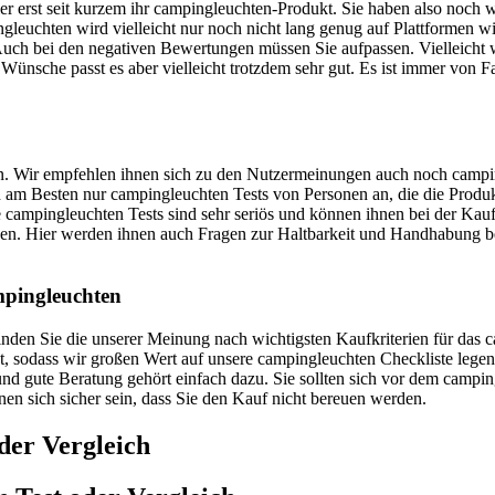
ler erst seit kurzem ihr campingleuchten-Produkt. Sie haben also noch
leuchten wird vielleicht nur noch nicht lang genug auf Plattformen wi
Auch bei den negativen Bewertungen müssen Sie aufpassen. Vielleicht 
 Wünsche passt es aber vielleicht trotzdem sehr gut. Es ist immer von F
uen. Wir empfehlen ihnen sich zu den Nutzermeinungen auch noch campi
sich am Besten nur campingleuchten Tests von Personen an, die die Prod
 campingleuchten Tests sind sehr seriös und können ihnen bei der Kauf
nnen. Hier werden ihnen auch Fragen zur Haltbarkeit und Handhabung b
mpingleuchten
 finden Sie die unserer Meinung nach wichtigsten Kaufkriterien für da
ht, sodass wir großen Wert auf unsere campingleuchten Checkliste lege
und gute Beratung gehört einfach dazu. Sie sollten sich vor dem campin
nnen sich sicher sein, dass Sie den Kauf nicht bereuen werden.
der Vergleich