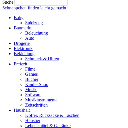
Suche
Schnäppchen finden
leicht gemacht!
Baby
Spielzeug
Baumarkt
Beleuchtung
Auto
Drogerie
Elektronik
Bekleidung
Schmuck & Uhren
Freizeit
Filme
Games
Bücher
Kindle-Shop
Musik
Software
Musikinstrumente
Zeitschriften
Haushalt
Koffer, Rucksäcke & Taschen
Haustier
Lebensmittel & Getränke