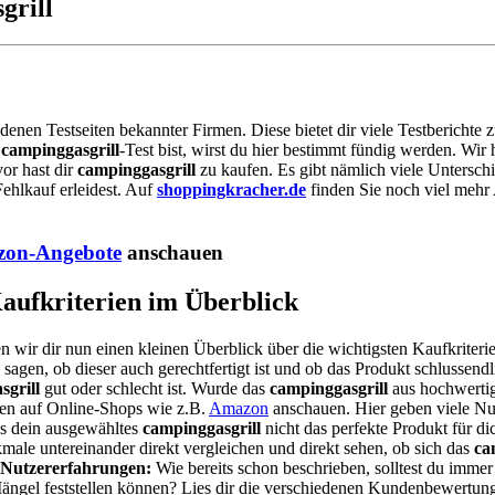
grill
edenen Testseiten bekannter Firmen. Diese bietet dir viele Testberichte
m
campinggasgrill
-Test bist, wirst du hier bestimmt fündig werden. Wi
or hast dir
campinggasgrill
zu kaufen. Es gibt nämlich viele Untersch
ehlkauf erleidest. Auf
shoppingkracher.de
finden Sie noch viel mehr 
on-Angebote
anschauen
Kaufkriterien im Überblick
n wir dir nun einen kleinen Überblick über die wichtigsten Kaufkriter
sagen, ob dieser auch gerechtfertigt ist und ob das Produkt schlussendl
sgrill
gut oder schlecht ist. Wurde das
campinggasgrill
aus hochwertig
nen auf Online-Shops wie z.B.
Amazon
anschauen. Hier geben viele Nu
ss dein ausgewähltes
campinggasgrill
nicht das perfekte Produkt für dic
ale untereinander direkt vergleichen und direkt sehen, ob sich das
ca
Nutzererfahrungen:
Wie bereits schon beschrieben, solltest du imme
 Mängel feststellen können? Lies dir die verschiedenen Kundenbewert