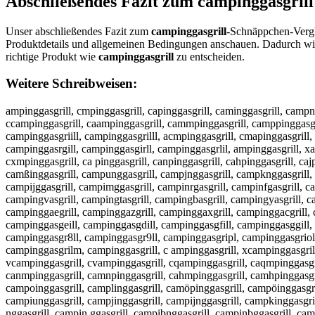
Abschließendes Fazit zum
campinggasgrill
Unser abschließendes Fazit zum
campinggasgrill
-Schnäppchen-Vergle
Produktdetails und allgemeinen Bedingungen anschauen. Dadurch wir
richtige Produkt wie
campinggasgrill
zu entscheiden.
Weitere Schreibweisen:
ampinggasgrill, cmpinggasgrill, capinggasgrill, caminggasgrill, campn
ccampinggasgrill, caampinggasgrill, cammpinggasgrill, camppinggasgri
campinggasgriill, campinggasgrilll, acmpinggasgrill, cmapinggasgrill,
campinggasrgill, campinggasgirll, campinggasgrlil, ampinggasgrill, x
cxmpinggasgrill, ca pinggasgrill, canpinggasgrill, cahpinggasgrill, caj
camßinggasgrill, campunggasgrill, campjnggasgrill, campknggasgrill, 
campijggasgrill, campimggasgrill, campinrgasgrill, campinfgasgrill, ca
campingvasgrill, campingtasgrill, campingbasgrill, campingyasgrill, 
campinggaegrill, campinggazgrill, campinggaxgrill, campinggacgrill, c
campinggasgeill, campinggasgdill, campinggasgfill, campinggasggill,
campinggasgr8ll, campinggasgr9ll, campinggasgripl, campinggasgriol
campinggasgrilm, campinggasgrill, c ampinggasgrill, xcampinggasgrill
vcampinggasgrill, cvampinggasgrill, cqampinggasgrill, caqmpinggasgri
canmpinggasgrill, camnpinggasgrill, cahmpinggasgrill, camhpinggasgril
campoinggasgrill, camplinggasgrill, camöpinggasgrill, campöinggasgri
campiunggasgrill, campjinggasgrill, campijnggasgrill, campkinggasgri
nggasgrill, campin ggasgrill, campibnggasgrill, campinbggasgrill, ca