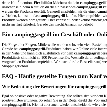
deine Kaufintention.
Flexibilität:
Möchtest du dein
campinggasgrill
unsicher sein beim Kauf, ob du dir ein passendes
campinggasgrill
kau
werden die Produkte geprüft. Generell empfehlen wir dir einen
campi
zufrieden, kannst du das
campinggasgrill
kaufen. Hier empfehlen wir
Produkte werden dort geführt. Hier kannst du bedenkenlos zuschlage
nächsten Tag geliefert. Gerade das macht Amazon so beliebt.
Ein campinggasgrill im Geschäft oder Onl
Die Frage aller Fragen. Mittlerweile werden sehr, sehr viele Bestellun
Gerade bei
campinggasgrill
-Produkten haben wir Online viele intere
in der Nähe und kann dich ausführlich vor dem
campinggasgrill
bera
Produkttests sind nicht zu 100 Prozent seriös. Weshalb du unbedingt 
vorgestellten Produkte empfehlen. Wir listen dir die Bestseller auf,
Shoppingerlebnis.
FAQ - Häufig gestellte Fragen zum Kauf v
Wie Bedeutung der Bewertungen für campinggasgrill 
Egal ob positive oder negative Bewertung. Sie sollten sich vor dem K
positiven Bewertungen. So sehen Sie in der Regel direkt die Vor- un
campinggasgrill ist. Hier ist aber auch wieder entscheidend, wie vie