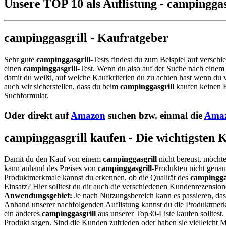
Unsere TOP 10 als Auflistung - campinggas
campinggasgrill - Kaufratgeber
Sehr gute
campinggasgrill
-Tests findest du zum Beispiel auf verschi
einen
campinggasgrill
-Test. Wenn du also auf der Suche nach eine
damit du weißt, auf welche Kaufkriterien du zu achten hast wenn du v
auch wir sicherstellen, dass du beim
campinggasgrill
kaufen keinen F
Suchformular.
Oder direkt auf
Amazon
suchen bzw. einmal die
Amaz
campinggasgrill kaufen - Die wichtigsten 
Damit du den Kauf von einem
campinggasgrill
nicht bereust, möchte
kann anhand des Preises von
campinggasgrill
-Produkten nicht genau 
Produktmerkmale kannst du erkennen, ob die Qualität des
campingga
Einsatz? Hier solltest du dir auch die verschiedenen Kundenrezensio
Anwendungsgebiet:
Je nach Nutzungsbereich kann es passieren, da
Anhand unserer nachfolgenden Auflistung kannst du die Produktmerkm
ein anderes
campinggasgrill
aus unserer Top30-Liste kaufen solltest.
Produkt sagen. Sind die Kunden zufrieden oder haben sie vielleicht