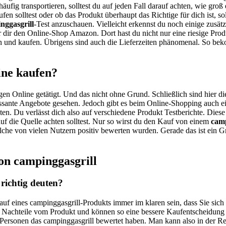
häufig transportieren, solltest du auf jeden Fall darauf achten, wie groß
fen solltest oder ob das Produkt überhaupt das Richtige für dich ist, s
nggasgrill
-Test anzuschauen. Vielleicht erkennst du noch einige zusät
 dir den Online-Shop Amazon. Dort hast du nicht nur eine riesige Prod
n und kaufen. Übrigens sind auch die Lieferzeiten phänomenal. So bek
ine kaufen?
gen Online getätigt. Und das nicht ohne Grund. Schließlich sind hier di
ssante Angebote gesehen. Jedoch gibt es beim Online-Shopping auch ein
ten. Du verlässt dich also auf verschiedene Produkt Testberichte. Dies
auf die Quelle achten solltest. Nur so wirst du den Kauf von einem
camp
 welche von vielen Nutzern positiv bewerten wurden. Gerade das ist ein 
on campinggasgrill
richtig deuten?
auf eines campinggasgrill-Produkts immer im klaren sein, dass Sie sic
d Nachteile vom Produkt und können so eine bessere Kaufentscheidung 
le Personen das campinggasgrill bewertet haben. Man kann also in der R