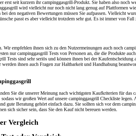
er erst seit kurzem ihr campinggasgrill-Produkt. Sie haben also noch 
gasgrill wird vielleicht nur noch nicht lang genug auf Plattformen wie
 bei den negativen Bewertungen müssen Sie aufpassen. Vielleicht wurde
nsche passt es aber vielleicht trotzdem sehr gut. Es ist immer von Fall
uen. Wir empfehlen ihnen sich zu den Nutzermeinungen auch noch campin
 Besten nur campinggasgrill Tests von Personen an, die die Produkte auc
ll Tests sind sehr seriös und können ihnen bei der Kaufentscheidung a
er werden ihnen auch Fragen zur Haltbarkeit und Handhabung beantwor
mpinggasgrill
 finden Sie die unserer Meinung nach wichtigsten Kaufkriterien für das
t, sodass wir großen Wert auf unsere campinggasgrill Checkliste legen
nd gute Beratung gehört einfach dazu. Sie sollten sich vor dem camping
nnen sich sicher sein, dass Sie den Kauf nicht bereuen werden.
er Vergleich