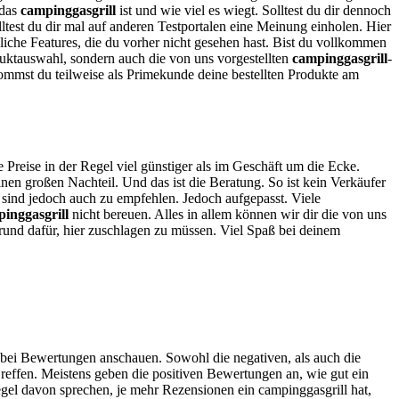
 das
campinggasgrill
ist und wie viel es wiegt. Solltest du dir dennoch
olltest du dir mal auf anderen Testportalen eine Meinung einholen. Hier
zliche Features, die du vorher nicht gesehen hast. Bist du vollkommen
uktauswahl, sondern auch die von uns vorgestellten
campinggasgrill
-
ommst du teilweise als Primekunde deine bestellten Produkte am
e Preise in der Regel viel günstiger als im Geschäft um die Ecke.
en großen Nachteil. Und das ist die Beratung. So ist kein Verkäufer
e sind jedoch auch zu empfehlen. Jedoch aufgepasst. Viele
inggasgrill
nicht bereuen. Alles in allem können wir dir die von uns
Grund dafür, hier zuschlagen zu müssen. Viel Spaß bei deinem
h bei Bewertungen anschauen. Sowohl die negativen, als auch die
reffen. Meistens geben die positiven Bewertungen an, wie gut ein
egel davon sprechen, je mehr Rezensionen ein campinggasgrill hat,