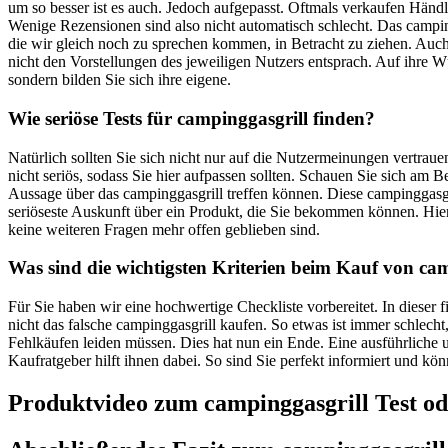
um so besser ist es auch. Jedoch aufgepasst. Oftmals verkaufen Händl
Wenige Rezensionen sind also nicht automatisch schlecht. Das camping
die wir gleich noch zu sprechen kommen, in Betracht zu ziehen. Auch
nicht den Vorstellungen des jeweiligen Nutzers entsprach. Auf ihre Wü
sondern bilden Sie sich ihre eigene.
Wie seriöse Tests für campinggasgrill finden?
Natürlich sollten Sie sich nicht nur auf die Nutzermeinungen vertra
nicht seriös, sodass Sie hier aufpassen sollten. Schauen Sie sich am
Aussage über das campinggasgrill treffen können. Diese campinggasgri
seriöseste Auskunft über ein Produkt, die Sie bekommen können. Hi
keine weiteren Fragen mehr offen geblieben sind.
Was sind die wichtigsten Kriterien beim Kauf von ca
Für Sie haben wir eine hochwertige Checkliste vorbereitet. In dieser
nicht das falsche campinggasgrill kaufen. So etwas ist immer schlech
Fehlkäufen leiden müssen. Dies hat nun ein Ende. Eine ausführliche u
Kaufratgeber hilft ihnen dabei. So sind Sie perfekt informiert und kö
Produktvideo zum
campinggasgrill
Test od