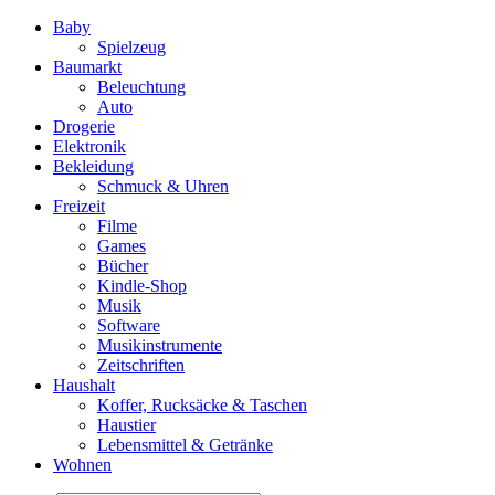
Baby
Spielzeug
Baumarkt
Beleuchtung
Auto
Drogerie
Elektronik
Bekleidung
Schmuck & Uhren
Freizeit
Filme
Games
Bücher
Kindle-Shop
Musik
Software
Musikinstrumente
Zeitschriften
Haushalt
Koffer, Rucksäcke & Taschen
Haustier
Lebensmittel & Getränke
Wohnen