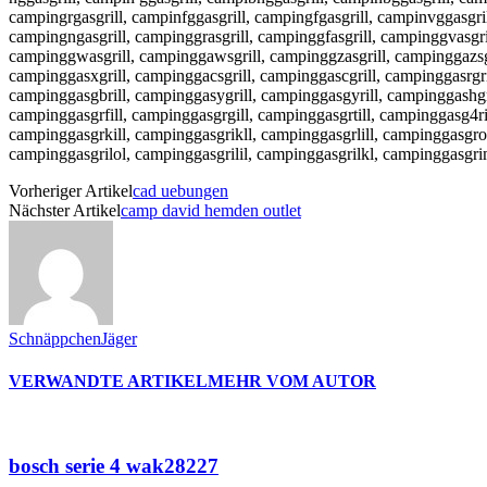
campingrgasgrill, campinfggasgrill, campingfgasgrill, campinvggasgril
campingngasgrill, campinggrasgrill, campinggfasgrill, campinggvasgri
campinggwasgrill, campinggawsgrill, campinggzasgrill, campinggazsgr
campinggasxgrill, campinggacsgrill, campinggascgrill, campinggasrgril
campinggasgbrill, campinggasygrill, campinggasgyrill, campinggashgri
campinggasgrfill, campinggasgrgill, campinggasgrtill, campinggasg4ri
campinggasgrkill, campinggasgrikll, campinggasgrlill, campinggasgroi
campinggasgrilol, campinggasgrilil, campinggasgrilkl, campinggasgri
Vorheriger Artikel
cad uebungen
Nächster Artikel
camp david hemden outlet
SchnäppchenJäger
VERWANDTE ARTIKEL
MEHR VOM AUTOR
bosch serie 4 wak28227