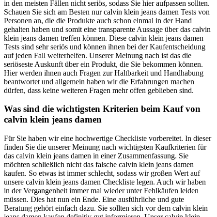
in den meisten Fällen nicht seriös, sodass Sie hier aufpassen sollten.
Schauen Sie sich am Besten nur calvin klein jeans damen Tests von
Personen an, die die Produkte auch schon einmal in der Hand
gehalten haben und somit eine transparente Aussage über das calvin
klein jeans damen treffen können. Diese calvin klein jeans damen
Tests sind sehr seriös und können ihnen bei der Kaufentscheidung
auf jeden Fall weiterhelfen. Unserer Meinung nach ist das die
seriöseste Auskunft über ein Produkt, die Sie bekommen können.
Hier werden ihnen auch Fragen zur Haltbarkeit und Handhabung
beantwortet und allgemein haben wir die Erfahrungen machen
dürfen, dass keine weiteren Fragen mehr offen geblieben sind.
Was sind die wichtigsten Kriterien beim Kauf von
calvin klein jeans damen
Für Sie haben wir eine hochwertige Checkliste vorbereitet. In dieser
finden Sie die unserer Meinung nach wichtigsten Kaufkriterien für
das calvin klein jeans damen in einer Zusammenfassung. Sie
möchten schließlich nicht das falsche calvin klein jeans damen
kaufen. So etwas ist immer schlecht, sodass wir großen Wert auf
unsere calvin klein jeans damen Checkliste legen. Auch wir haben
in der Vergangenheit immer mal wieder unter Fehlkäufen leiden
müssen. Dies hat nun ein Ende. Eine ausführliche und gute
Beratung gehört einfach dazu. Sie sollten sich vor dem calvin klein
jeans damen kaufen definitiv gut informieren. Unser calvin klein