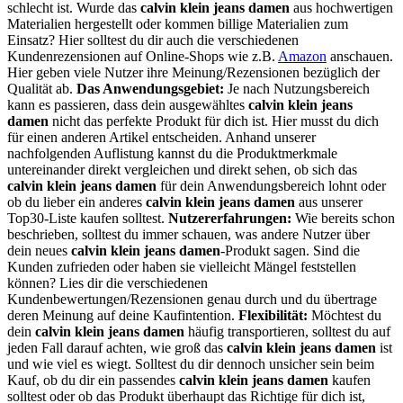
schlecht ist. Wurde das
calvin klein jeans damen
aus hochwertigen
Materialien hergestellt oder kommen billige Materialien zum
Einsatz? Hier solltest du dir auch die verschiedenen
Kundenrezensionen auf Online-Shops wie z.B.
Amazon
anschauen.
Hier geben viele Nutzer ihre Meinung/Rezensionen bezüglich der
Qualität ab.
Das Anwendungsgebiet:
Je nach Nutzungsbereich
kann es passieren, dass dein ausgewähltes
calvin klein jeans
damen
nicht das perfekte Produkt für dich ist. Hier musst du dich
für einen anderen Artikel entscheiden. Anhand unserer
nachfolgenden Auflistung kannst du die Produktmerkmale
untereinander direkt vergleichen und direkt sehen, ob sich das
calvin klein jeans damen
für dein Anwendungsbereich lohnt oder
ob du lieber ein anderes
calvin klein jeans damen
aus unserer
Top30-Liste kaufen solltest.
Nutzererfahrungen:
Wie bereits schon
beschrieben, solltest du immer schauen, was andere Nutzer über
dein neues
calvin klein jeans damen
-Produkt sagen. Sind die
Kunden zufrieden oder haben sie vielleicht Mängel feststellen
können? Lies dir die verschiedenen
Kundenbewertungen/Rezensionen genau durch und du übertrage
deren Meinung auf deine Kaufintention.
Flexibilität:
Möchtest du
dein
calvin klein jeans damen
häufig transportieren, solltest du auf
jeden Fall darauf achten, wie groß das
calvin klein jeans damen
ist
und wie viel es wiegt. Solltest du dir dennoch unsicher sein beim
Kauf, ob du dir ein passendes
calvin klein jeans damen
kaufen
solltest oder ob das Produkt überhaupt das Richtige für dich ist,