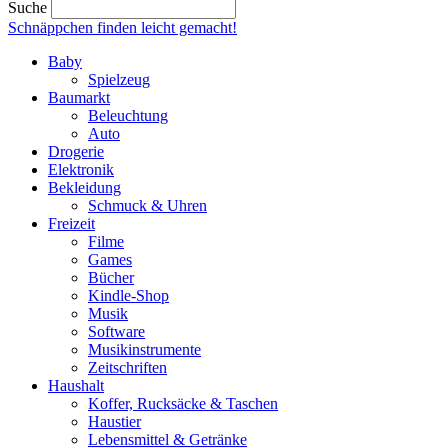
Suche
Schnäppchen finden
leicht gemacht!
Baby
Spielzeug
Baumarkt
Beleuchtung
Auto
Drogerie
Elektronik
Bekleidung
Schmuck & Uhren
Freizeit
Filme
Games
Bücher
Kindle-Shop
Musik
Software
Musikinstrumente
Zeitschriften
Haushalt
Koffer, Rucksäcke & Taschen
Haustier
Lebensmittel & Getränke