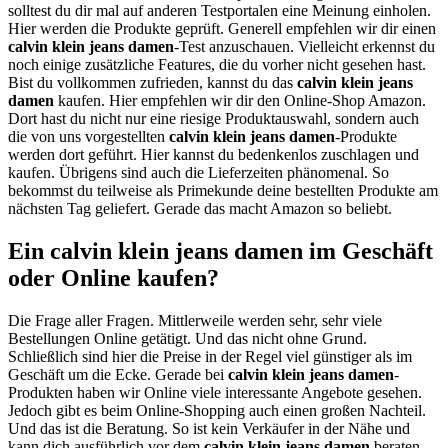
solltest du dir mal auf anderen Testportalen eine Meinung einholen.
Hier werden die Produkte geprüft. Generell empfehlen wir dir einen
calvin klein jeans damen
-Test anzuschauen. Vielleicht erkennst du
noch einige zusätzliche Features, die du vorher nicht gesehen hast.
Bist du vollkommen zufrieden, kannst du das
calvin klein jeans
damen
kaufen. Hier empfehlen wir dir den Online-Shop Amazon.
Dort hast du nicht nur eine riesige Produktauswahl, sondern auch
die von uns vorgestellten
calvin klein jeans damen
-Produkte
werden dort geführt. Hier kannst du bedenkenlos zuschlagen und
kaufen. Übrigens sind auch die Lieferzeiten phänomenal. So
bekommst du teilweise als Primekunde deine bestellten Produkte am
nächsten Tag geliefert. Gerade das macht Amazon so beliebt.
Ein calvin klein jeans damen im Geschäft
oder Online kaufen?
Die Frage aller Fragen. Mittlerweile werden sehr, sehr viele
Bestellungen Online getätigt. Und das nicht ohne Grund.
Schließlich sind hier die Preise in der Regel viel günstiger als im
Geschäft um die Ecke. Gerade bei
calvin klein jeans damen
-
Produkten haben wir Online viele interessante Angebote gesehen.
Jedoch gibt es beim Online-Shopping auch einen großen Nachteil.
Und das ist die Beratung. So ist kein Verkäufer in der Nähe und
kann dich ausführlich vor dem
calvin klein jeans damen
beraten.