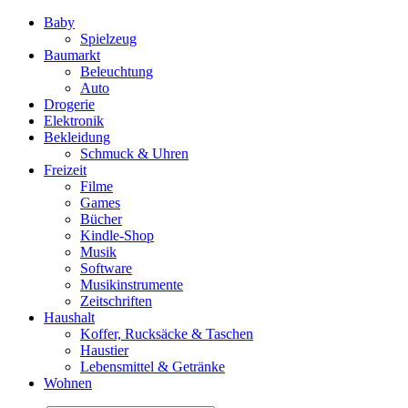
Baby
Spielzeug
Baumarkt
Beleuchtung
Auto
Drogerie
Elektronik
Bekleidung
Schmuck & Uhren
Freizeit
Filme
Games
Bücher
Kindle-Shop
Musik
Software
Musikinstrumente
Zeitschriften
Haushalt
Koffer, Rucksäcke & Taschen
Haustier
Lebensmittel & Getränke
Wohnen