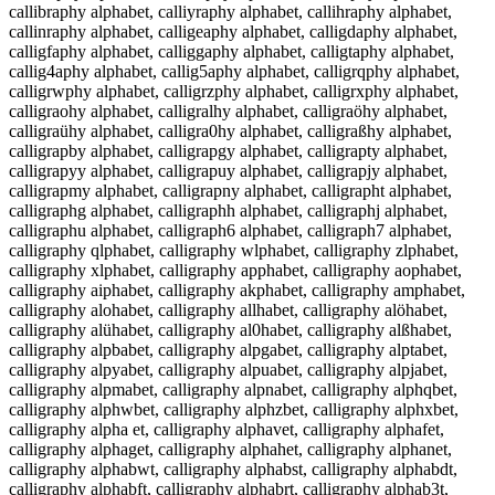
callibraphy alphabet, calliyraphy alphabet, callihraphy alphabet,
callinraphy alphabet, calligeaphy alphabet, calligdaphy alphabet,
calligfaphy alphabet, calliggaphy alphabet, calligtaphy alphabet,
callig4aphy alphabet, callig5aphy alphabet, calligrqphy alphabet,
calligrwphy alphabet, calligrzphy alphabet, calligrxphy alphabet,
calligraohy alphabet, calligralhy alphabet, calligraöhy alphabet,
calligraühy alphabet, calligra0hy alphabet, calligraßhy alphabet,
calligrapby alphabet, calligrapgy alphabet, calligrapty alphabet,
calligrapyy alphabet, calligrapuy alphabet, calligrapjy alphabet,
calligrapmy alphabet, calligrapny alphabet, calligrapht alphabet,
calligraphg alphabet, calligraphh alphabet, calligraphj alphabet,
calligraphu alphabet, calligraph6 alphabet, calligraph7 alphabet,
calligraphy qlphabet, calligraphy wlphabet, calligraphy zlphabet,
calligraphy xlphabet, calligraphy apphabet, calligraphy aophabet,
calligraphy aiphabet, calligraphy akphabet, calligraphy amphabet,
calligraphy alohabet, calligraphy allhabet, calligraphy alöhabet,
calligraphy alühabet, calligraphy al0habet, calligraphy alßhabet,
calligraphy alpbabet, calligraphy alpgabet, calligraphy alptabet,
calligraphy alpyabet, calligraphy alpuabet, calligraphy alpjabet,
calligraphy alpmabet, calligraphy alpnabet, calligraphy alphqbet,
calligraphy alphwbet, calligraphy alphzbet, calligraphy alphxbet,
calligraphy alpha et, calligraphy alphavet, calligraphy alphafet,
calligraphy alphaget, calligraphy alphahet, calligraphy alphanet,
calligraphy alphabwt, calligraphy alphabst, calligraphy alphabdt,
calligraphy alphabft, calligraphy alphabrt, calligraphy alphab3t,