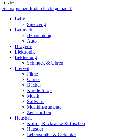
Suche
Schnäppchen finden
leicht gemacht!
Baby
Spielzeug
Baumarkt
Beleuchtung
Auto
Drogerie
Elektronik
Bekleidung
Schmuck & Uhren
Freizeit
Filme
Games
Bücher
Kindle-Shop
Musik
Software
Musikinstrumente
Zeitschriften
Haushalt
Koffer, Rucksäcke & Taschen
Haustier
Lebensmittel & Getränke