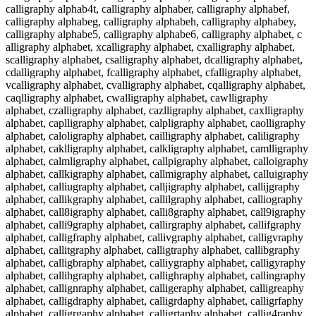
calligraphy alphab4t, calligraphy alphaber, calligraphy alphabef,
calligraphy alphabeg, calligraphy alphabeh, calligraphy alphabey,
calligraphy alphabe5, calligraphy alphabe6, calligraphy alphabet, c
alligraphy alphabet, xcalligraphy alphabet, cxalligraphy alphabet,
scalligraphy alphabet, csalligraphy alphabet, dcalligraphy alphabet,
cdalligraphy alphabet, fcalligraphy alphabet, cfalligraphy alphabet,
vcalligraphy alphabet, cvalligraphy alphabet, cqalligraphy alphabet,
caqlligraphy alphabet, cwalligraphy alphabet, cawlligraphy
alphabet, czalligraphy alphabet, cazlligraphy alphabet, caxlligraphy
alphabet, caplligraphy alphabet, calpligraphy alphabet, caolligraphy
alphabet, caloligraphy alphabet, cailligraphy alphabet, caliligraphy
alphabet, caklligraphy alphabet, calkligraphy alphabet, camlligraphy
alphabet, calmligraphy alphabet, callpigraphy alphabet, calloigraphy
alphabet, callkigraphy alphabet, callmigraphy alphabet, calluigraphy
alphabet, calliugraphy alphabet, calljigraphy alphabet, callijgraphy
alphabet, callikgraphy alphabet, callilgraphy alphabet, calliography
alphabet, call8igraphy alphabet, calli8graphy alphabet, call9igraphy
alphabet, calli9graphy alphabet, callirgraphy alphabet, callifgraphy
alphabet, calligfraphy alphabet, callivgraphy alphabet, calligvraphy
alphabet, callitgraphy alphabet, calligtraphy alphabet, callibgraphy
alphabet, calligbraphy alphabet, calliygraphy alphabet, calligyraphy
alphabet, callihgraphy alphabet, callighraphy alphabet, callingraphy
alphabet, callignraphy alphabet, calligeraphy alphabet, calligreaphy
alphabet, calligdraphy alphabet, calligrdaphy alphabet, calligrfaphy
alphabet, calligrgaphy alphabet, calligrtaphy alphabet, callig4raphy