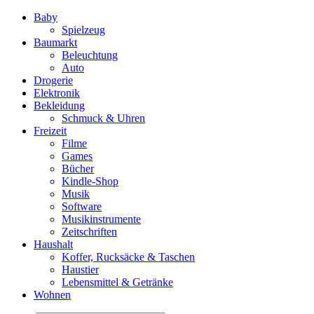
Baby
Spielzeug
Baumarkt
Beleuchtung
Auto
Drogerie
Elektronik
Bekleidung
Schmuck & Uhren
Freizeit
Filme
Games
Bücher
Kindle-Shop
Musik
Software
Musikinstrumente
Zeitschriften
Haushalt
Koffer, Rucksäcke & Taschen
Haustier
Lebensmittel & Getränke
Wohnen