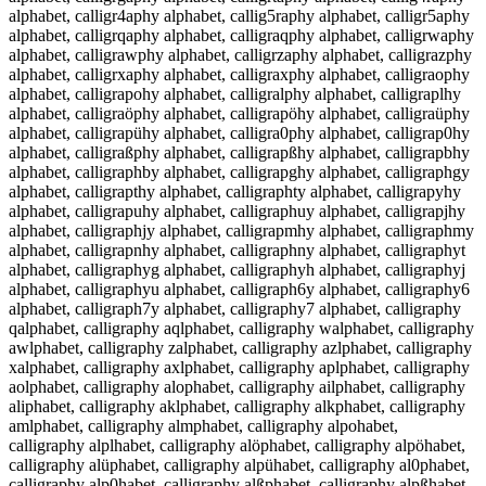
alphabet, calligr4aphy alphabet, callig5raphy alphabet, calligr5aphy
alphabet, calligrqaphy alphabet, calligraqphy alphabet, calligrwaphy
alphabet, calligrawphy alphabet, calligrzaphy alphabet, calligrazphy
alphabet, calligrxaphy alphabet, calligraxphy alphabet, calligraophy
alphabet, calligrapohy alphabet, calligralphy alphabet, calligraplhy
alphabet, calligraöphy alphabet, calligrapöhy alphabet, calligraüphy
alphabet, calligrapühy alphabet, calligra0phy alphabet, calligrap0hy
alphabet, calligraßphy alphabet, calligrapßhy alphabet, calligrapbhy
alphabet, calligraphby alphabet, calligrapghy alphabet, calligraphgy
alphabet, calligrapthy alphabet, calligraphty alphabet, calligrapyhy
alphabet, calligrapuhy alphabet, calligraphuy alphabet, calligrapjhy
alphabet, calligraphjy alphabet, calligrapmhy alphabet, calligraphmy
alphabet, calligrapnhy alphabet, calligraphny alphabet, calligraphyt
alphabet, calligraphyg alphabet, calligraphyh alphabet, calligraphyj
alphabet, calligraphyu alphabet, calligraph6y alphabet, calligraphy6
alphabet, calligraph7y alphabet, calligraphy7 alphabet, calligraphy
qalphabet, calligraphy aqlphabet, calligraphy walphabet, calligraphy
awlphabet, calligraphy zalphabet, calligraphy azlphabet, calligraphy
xalphabet, calligraphy axlphabet, calligraphy aplphabet, calligraphy
aolphabet, calligraphy alophabet, calligraphy ailphabet, calligraphy
aliphabet, calligraphy aklphabet, calligraphy alkphabet, calligraphy
amlphabet, calligraphy almphabet, calligraphy alpohabet,
calligraphy alplhabet, calligraphy alöphabet, calligraphy alpöhabet,
calligraphy alüphabet, calligraphy alpühabet, calligraphy al0phabet,
calligraphy alp0habet, calligraphy alßphabet, calligraphy alpßhabet,