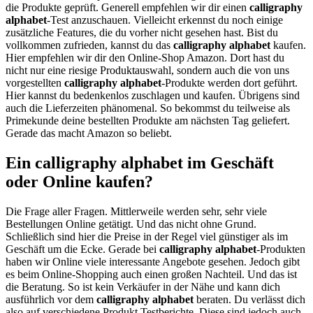
die Produkte geprüft. Generell empfehlen wir dir einen
calligraphy
alphabet
-Test anzuschauen. Vielleicht erkennst du noch einige
zusätzliche Features, die du vorher nicht gesehen hast. Bist du
vollkommen zufrieden, kannst du das
calligraphy alphabet
kaufen.
Hier empfehlen wir dir den Online-Shop Amazon. Dort hast du
nicht nur eine riesige Produktauswahl, sondern auch die von uns
vorgestellten
calligraphy alphabet
-Produkte werden dort geführt.
Hier kannst du bedenkenlos zuschlagen und kaufen. Übrigens sind
auch die Lieferzeiten phänomenal. So bekommst du teilweise als
Primekunde deine bestellten Produkte am nächsten Tag geliefert.
Gerade das macht Amazon so beliebt.
Ein calligraphy alphabet im Geschäft
oder Online kaufen?
Die Frage aller Fragen. Mittlerweile werden sehr, sehr viele
Bestellungen Online getätigt. Und das nicht ohne Grund.
Schließlich sind hier die Preise in der Regel viel günstiger als im
Geschäft um die Ecke. Gerade bei
calligraphy alphabet
-Produkten
haben wir Online viele interessante Angebote gesehen. Jedoch gibt
es beim Online-Shopping auch einen großen Nachteil. Und das ist
die Beratung. So ist kein Verkäufer in der Nähe und kann dich
ausführlich vor dem
calligraphy alphabet
beraten. Du verlässt dich
also auf verschiedene Produkt Testberichte. Diese sind jedoch auch