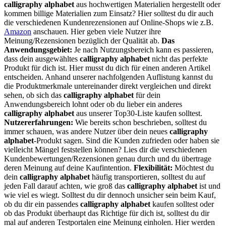
calligraphy alphabet
aus hochwertigen Materialien hergestellt oder
kommen billige Materialien zum Einsatz? Hier solltest du dir auch
die verschiedenen Kundenrezensionen auf Online-Shops wie z.B.
Amazon
anschauen. Hier geben viele Nutzer ihre
Meinung/Rezensionen bezüglich der Qualität ab.
Das
Anwendungsgebiet:
Je nach Nutzungsbereich kann es passieren,
dass dein ausgewähltes
calligraphy alphabet
nicht das perfekte
Produkt für dich ist. Hier musst du dich für einen anderen Artikel
entscheiden. Anhand unserer nachfolgenden Auflistung kannst du
die Produktmerkmale untereinander direkt vergleichen und direkt
sehen, ob sich das
calligraphy alphabet
für dein
Anwendungsbereich lohnt oder ob du lieber ein anderes
calligraphy alphabet
aus unserer Top30-Liste kaufen solltest.
Nutzererfahrungen:
Wie bereits schon beschrieben, solltest du
immer schauen, was andere Nutzer über dein neues
calligraphy
alphabet
-Produkt sagen. Sind die Kunden zufrieden oder haben sie
vielleicht Mängel feststellen können? Lies dir die verschiedenen
Kundenbewertungen/Rezensionen genau durch und du übertrage
deren Meinung auf deine Kaufintention.
Flexibilität:
Möchtest du
dein
calligraphy alphabet
häufig transportieren, solltest du auf
jeden Fall darauf achten, wie groß das
calligraphy alphabet
ist und
wie viel es wiegt. Solltest du dir dennoch unsicher sein beim Kauf,
ob du dir ein passendes
calligraphy alphabet
kaufen solltest oder
ob das Produkt überhaupt das Richtige für dich ist, solltest du dir
mal auf anderen Testportalen eine Meinung einholen. Hier werden