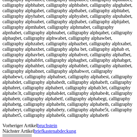
calligraphy alpbhabet, calligraphy alphbabet, calligraphy alpghabet,
calligraphy alphgabet, calligraphy alpthabet, calligraphy alphtabet,
calligraphy alpyhabet, calligraphy alphyabet, calligraphy alpuhabet,
calligraphy alphuabet, calligraphy alpjhabet, calligraphy alphjabet,
calligraphy alpmhabet, calligraphy alphmabet, calligraphy
alpnhabet, calligraphy alphnabet, calligraphy alphqabet, calligraphy
alphaqbet, calligraphy alphwabet, calligraphy alphawbet,
calligraphy alphzabet, calligraphy alphazbet, calligraphy alphxabet,
calligraphy alphaxbet, calligraphy alpha bet, calligraphy alphab et,
calligraphy alphavbet, calligraphy alphabvet, calligraphy alphafbet,
calligraphy alphabfet, calligraphy alphagbet, calligraphy alphabget,
calligraphy alphahbet, calligraphy alphabhet, calligraphy alphanbet,
calligraphy alphabnet, calligraphy alphabwet, calligraphy
alphabewt, calligraphy alphabset, calligraphy alphabest, calligraphy
alphabdet, calligraphy alphabedt, calligraphy alphabeft, calligraphy
alphabret, calligraphy alphabert, calligraphy alphab3et, calligraphy
alphabe3t, calligraphy alphab4et, calligraphy alphabe4t, calligraphy
alphabetr, calligraphy alphabetf, calligraphy alphabegt, calligraphy
alphabetg, calligraphy alphabeht, calligraphy alphabeth, calligraphy
alphabeyt, calligraphy alphabety, calligraphy alphabe5t, calligraphy
alphabet5, calligraphy alphabe6t, calligraphy alphabet6
Vorheriger Artikel
bruchstein
Nächster Artikel
briefkastenabdeckung