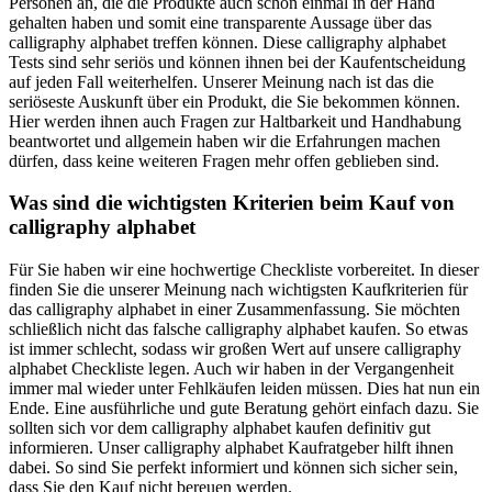
Personen an, die die Produkte auch schon einmal in der Hand
gehalten haben und somit eine transparente Aussage über das
calligraphy alphabet treffen können. Diese calligraphy alphabet
Tests sind sehr seriös und können ihnen bei der Kaufentscheidung
auf jeden Fall weiterhelfen. Unserer Meinung nach ist das die
seriöseste Auskunft über ein Produkt, die Sie bekommen können.
Hier werden ihnen auch Fragen zur Haltbarkeit und Handhabung
beantwortet und allgemein haben wir die Erfahrungen machen
dürfen, dass keine weiteren Fragen mehr offen geblieben sind.
Was sind die wichtigsten Kriterien beim Kauf von
calligraphy alphabet
Für Sie haben wir eine hochwertige Checkliste vorbereitet. In dieser
finden Sie die unserer Meinung nach wichtigsten Kaufkriterien für
das calligraphy alphabet in einer Zusammenfassung. Sie möchten
schließlich nicht das falsche calligraphy alphabet kaufen. So etwas
ist immer schlecht, sodass wir großen Wert auf unsere calligraphy
alphabet Checkliste legen. Auch wir haben in der Vergangenheit
immer mal wieder unter Fehlkäufen leiden müssen. Dies hat nun ein
Ende. Eine ausführliche und gute Beratung gehört einfach dazu. Sie
sollten sich vor dem calligraphy alphabet kaufen definitiv gut
informieren. Unser calligraphy alphabet Kaufratgeber hilft ihnen
dabei. So sind Sie perfekt informiert und können sich sicher sein,
dass Sie den Kauf nicht bereuen werden.