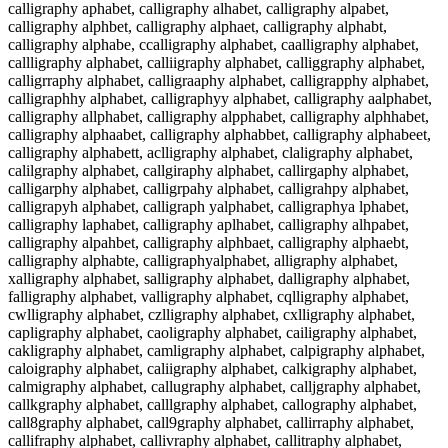
calligraphy aphabet, calligraphy alhabet, calligraphy alpabet,
calligraphy alphbet, calligraphy alphaet, calligraphy alphabt,
calligraphy alphabe, ccalligraphy alphabet, caalligraphy alphabet,
callligraphy alphabet, calliigraphy alphabet, calliggraphy alphabet,
calligrraphy alphabet, calligraaphy alphabet, calligrapphy alphabet,
calligraphhy alphabet, calligraphyy alphabet, calligraphy aalphabet,
calligraphy allphabet, calligraphy alpphabet, calligraphy alphhabet,
calligraphy alphaabet, calligraphy alphabbet, calligraphy alphabeet,
calligraphy alphabett, aclligraphy alphabet, claligraphy alphabet,
calilgraphy alphabet, callgiraphy alphabet, callirgaphy alphabet,
calligarphy alphabet, calligrpahy alphabet, calligrahpy alphabet,
calligrapyh alphabet, calligraph yalphabet, calligraphya lphabet,
calligraphy laphabet, calligraphy aplhabet, calligraphy alhpabet,
calligraphy alpahbet, calligraphy alphbaet, calligraphy alphaebt,
calligraphy alphabte, calligraphyalphabet, alligraphy alphabet,
xalligraphy alphabet, salligraphy alphabet, dalligraphy alphabet,
falligraphy alphabet, valligraphy alphabet, cqlligraphy alphabet,
cwlligraphy alphabet, czlligraphy alphabet, cxlligraphy alphabet,
capligraphy alphabet, caoligraphy alphabet, cailigraphy alphabet,
cakligraphy alphabet, camligraphy alphabet, calpigraphy alphabet,
caloigraphy alphabet, caliigraphy alphabet, calkigraphy alphabet,
calmigraphy alphabet, callugraphy alphabet, calljgraphy alphabet,
callkgraphy alphabet, calllgraphy alphabet, callography alphabet,
call8graphy alphabet, call9graphy alphabet, callirraphy alphabet,
callifraphy alphabet, callivraphy alphabet, callitraphy alphabet,