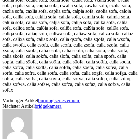
sofa, cqalia sofa, caqlia sofa, cwalia sofa, cawlia sofa, czalia sofa,
cazlia sofa, caxlia sofa, caplia sofa, calpia sofa, caolia sofa, caloia
sofa, cailia sofa, caklia sofa, calkia sofa, camlia sofa, calmia sofa,
caluia sofa, caliua sofa, caljia sofa, calija sofa, calika sofa, calila
sofa, calioa sofa, cal8ia sofa, cali8a sofa, cal9ia sofa, cali9a sofa,
caliqa sofa, caliaq sofa, caliwa sofa, caliaw sofa, caliza sofa, caliaz
sofa, calixa sofa, caliax sofa, calia qsofa, calia sqofa, calia wsofa,
calia swofa, calia esofa, calia seofa, calia zsofa, calia szofa, calia
xsofa, calia sxofa, calia csofa, calia scofa, calia siofa, calia soifa,
calia skofa, calia sokfa, calia slofa, calia solfa, calia spofa, calia
sopfa, calia s9ofa, calia so9fa, calia s0ofa, calia so0fa, calia socfa,
calia sofca, calia sodfa, calia sofda, calia soefa, calia sofea, calia
sorfa, calia sofra, calia sotfa, calia softa, calia sogfa, calia sofga, calia
sobfa, calia sofba, calia sovfa, calia sofva, calia sofqa, calia sofaq,
calia sofwa, calia sofaw, calia sofza, calia sofaz, calia sofxa, calia
sofax
Vorheriger Artikel
burning series empire
Nächster Artikel
bridgekamera