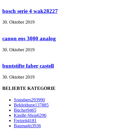
bosch serie 4 wak28227
30. Oktober 2019
canon eos 3000 analog
30. Oktober 2019
buntstifte faber castell
30. Oktober 2019
BELIEBTE KATEGORIE
Sonstiges
293990
Bekleidung
137885
Bücher
9465
Kindle-Shop
6296
Freizeit
4181
Baumarkt
3936