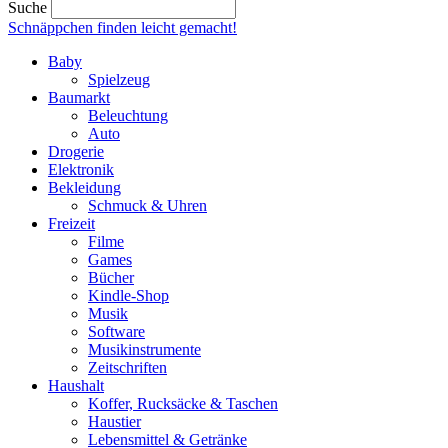
Suche
Schnäppchen finden
leicht gemacht!
Baby
Spielzeug
Baumarkt
Beleuchtung
Auto
Drogerie
Elektronik
Bekleidung
Schmuck & Uhren
Freizeit
Filme
Games
Bücher
Kindle-Shop
Musik
Software
Musikinstrumente
Zeitschriften
Haushalt
Koffer, Rucksäcke & Taschen
Haustier
Lebensmittel & Getränke