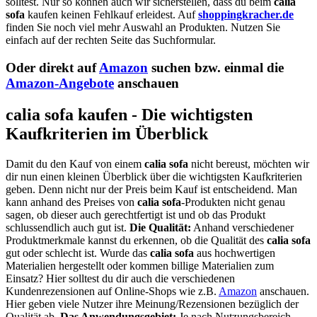
solltest. Nur so können auch wir sicherstellen, dass du beim
calia
sofa
kaufen keinen Fehlkauf erleidest. Auf
shoppingkracher.de
finden Sie noch viel mehr Auswahl an Produkten. Nutzen Sie
einfach auf der rechten Seite das Suchformular.
Oder direkt auf
Amazon
suchen bzw. einmal die
Amazon-Angebote
anschauen
calia sofa kaufen - Die wichtigsten
Kaufkriterien im Überblick
Damit du den Kauf von einem
calia sofa
nicht bereust, möchten wir
dir nun einen kleinen Überblick über die wichtigsten Kaufkriterien
geben. Denn nicht nur der Preis beim Kauf ist entscheidend. Man
kann anhand des Preises von
calia sofa
-Produkten nicht genau
sagen, ob dieser auch gerechtfertigt ist und ob das Produkt
schlussendlich auch gut ist.
Die Qualität:
Anhand verschiedener
Produktmerkmale kannst du erkennen, ob die Qualität des
calia sofa
gut oder schlecht ist. Wurde das
calia sofa
aus hochwertigen
Materialien hergestellt oder kommen billige Materialien zum
Einsatz? Hier solltest du dir auch die verschiedenen
Kundenrezensionen auf Online-Shops wie z.B.
Amazon
anschauen.
Hier geben viele Nutzer ihre Meinung/Rezensionen bezüglich der
Qualität ab.
Das Anwendungsgebiet:
Je nach Nutzungsbereich