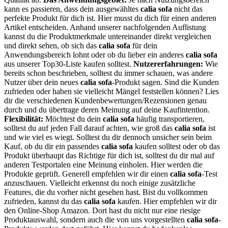
kann es passieren, dass dein ausgewähltes
calia sofa
nicht das
perfekte Produkt für dich ist. Hier musst du dich für einen anderen
Artikel entscheiden. Anhand unserer nachfolgenden Auflistung
kannst du die Produktmerkmale untereinander direkt vergleichen
und direkt sehen, ob sich das
calia sofa
für dein
Anwendungsbereich lohnt oder ob du lieber ein anderes
calia sofa
aus unserer Top30-Liste kaufen solltest.
Nutzererfahrungen:
Wie
bereits schon beschrieben, solltest du immer schauen, was andere
Nutzer über dein neues
calia sofa
-Produkt sagen. Sind die Kunden
zufrieden oder haben sie vielleicht Mängel feststellen können? Lies
dir die verschiedenen Kundenbewertungen/Rezensionen genau
durch und du übertrage deren Meinung auf deine Kaufintention.
Flexibilität:
Möchtest du dein
calia sofa
häufig transportieren,
solltest du auf jeden Fall darauf achten, wie groß das
calia sofa
ist
und wie viel es wiegt. Solltest du dir dennoch unsicher sein beim
Kauf, ob du dir ein passendes
calia sofa
kaufen solltest oder ob das
Produkt überhaupt das Richtige für dich ist, solltest du dir mal auf
anderen Testportalen eine Meinung einholen. Hier werden die
Produkte geprüft. Generell empfehlen wir dir einen
calia sofa
-Test
anzuschauen. Vielleicht erkennst du noch einige zusätzliche
Features, die du vorher nicht gesehen hast. Bist du vollkommen
zufrieden, kannst du das
calia sofa
kaufen. Hier empfehlen wir dir
den Online-Shop Amazon. Dort hast du nicht nur eine riesige
Produktauswahl, sondern auch die von uns vorgestellten
calia sofa
-