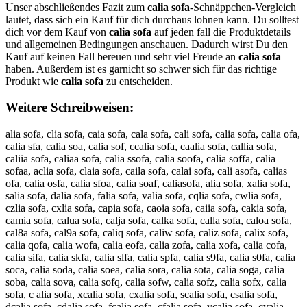
Unser abschließendes Fazit zum
calia sofa
-Schnäppchen-Vergleich
lautet, dass sich ein Kauf für dich durchaus lohnen kann. Du solltest
dich vor dem Kauf von
calia sofa
auf jeden fall die Produktdetails
und allgemeinen Bedingungen anschauen. Dadurch wirst Du den
Kauf auf keinen Fall bereuen und sehr viel Freude an
calia sofa
haben. Außerdem ist es garnicht so schwer sich für das richtige
Produkt wie
calia sofa
zu entscheiden.
Weitere Schreibweisen:
alia sofa, clia sofa, caia sofa, cala sofa, cali sofa, calia sofa, calia ofa,
calia sfa, calia soa, calia sof, ccalia sofa, caalia sofa, callia sofa,
caliia sofa, caliaa sofa, calia ssofa, calia soofa, calia soffa, calia
sofaa, aclia sofa, claia sofa, caila sofa, calai sofa, cali asofa, calias
ofa, calia osfa, calia sfoa, calia soaf, caliasofa, alia sofa, xalia sofa,
salia sofa, dalia sofa, falia sofa, valia sofa, cqlia sofa, cwlia sofa,
czlia sofa, cxlia sofa, capia sofa, caoia sofa, caiia sofa, cakia sofa,
camia sofa, calua sofa, calja sofa, calka sofa, calla sofa, caloa sofa,
cal8a sofa, cal9a sofa, caliq sofa, caliw sofa, caliz sofa, calix sofa,
calia qofa, calia wofa, calia eofa, calia zofa, calia xofa, calia cofa,
calia sifa, calia skfa, calia slfa, calia spfa, calia s9fa, calia s0fa, calia
soca, calia soda, calia soea, calia sora, calia sota, calia soga, calia
soba, calia sova, calia sofq, calia sofw, calia sofz, calia sofx, calia
sofa, c alia sofa, xcalia sofa, cxalia sofa, scalia sofa, csalia sofa,
dcalia sofa, cdalia sofa, fcalia sofa, cfalia sofa, vcalia sofa, cvalia