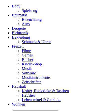
Baby
Spielzeug
Baumarkt
Beleuchtung
Auto
Drogerie
Elektronik
Bekleidung
Schmuck & Uhren
Freizeit
Filme
Games
Bücher
Kindle-Shop
Musik
Software
Musikinstrumente
Zeitschriften
Haushalt
Koffer, Rucksäcke & Taschen
Haustier
Lebensmittel & Getränke
Wohnen