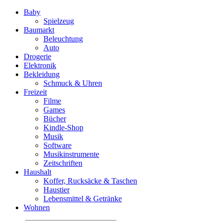
Baby
Spielzeug
Baumarkt
Beleuchtung
Auto
Drogerie
Elektronik
Bekleidung
Schmuck & Uhren
Freizeit
Filme
Games
Bücher
Kindle-Shop
Musik
Software
Musikinstrumente
Zeitschriften
Haushalt
Koffer, Rucksäcke & Taschen
Haustier
Lebensmittel & Getränke
Wohnen