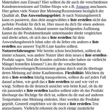
Materialien zum Einsatz? Hier solltest du dir auch die verschiedenen
Kundenrezensionen auf Online-Shops wie z.B.
Amazon
anschauen.
Hier geben viele Nutzer ihre Meinung/Rezensionen bezüglich der
Qualität ab.
Das Anwendungsgebiet:
Je nach Nutzungsbereich
kann es passieren, dass dein ausgewähltes
c liste erstellen
nicht das
perfekte Produkt für dich ist. Hier musst du dich für einen anderen
Artikel entscheiden. Anhand unserer nachfolgenden Auflistung
kannst du die Produktmerkmale untereinander direkt vergleichen
und direkt sehen, ob sich das
c liste erstellen
für dein
Anwendungsbereich lohnt oder ob du lieber ein anderes
c liste
erstellen
aus unserer Top30-Liste kaufen solltest.
Nutzererfahrungen:
Wie bereits schon beschrieben, solltest du
immer schauen, was andere Nutzer über dein neues
c liste erstellen
-
Produkt sagen. Sind die Kunden zufrieden oder haben sie vielleicht
Mängel feststellen können? Lies dir die verschiedenen
Kundenbewertungen/Rezensionen genau durch und du übertrage
deren Meinung auf deine Kaufintention.
Flexibilität:
Möchtest du
dein
c liste erstellen
häufig transportieren, solltest du auf jeden Fall
darauf achten, wie groß das
c liste erstellen
ist und wie viel es
wiegt. Solltest du dir dennoch unsicher sein beim Kauf, ob du dir
ein passendes
c liste erstellen
kaufen solltest oder ob das Produkt
überhaupt das Richtige für dich ist, solltest du dir mal auf anderen
Testportalen eine Meinung einholen. Hier werden die Produkte
geprüft. Generell empfehlen wir dir einen
c liste erstellen
-Test
anzuschauen. Vielleicht erkennst du noch einige zusätzliche