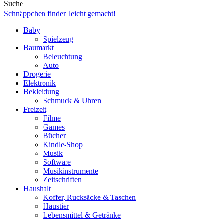
Suche
Schnäppchen finden
leicht gemacht!
Baby
Spielzeug
Baumarkt
Beleuchtung
Auto
Drogerie
Elektronik
Bekleidung
Schmuck & Uhren
Freizeit
Filme
Games
Bücher
Kindle-Shop
Musik
Software
Musikinstrumente
Zeitschriften
Haushalt
Koffer, Rucksäcke & Taschen
Haustier
Lebensmittel & Getränke