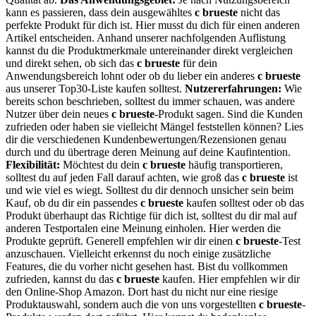
kann es passieren, dass dein ausgewähltes
c brueste
nicht das
perfekte Produkt für dich ist. Hier musst du dich für einen anderen
Artikel entscheiden. Anhand unserer nachfolgenden Auflistung
kannst du die Produktmerkmale untereinander direkt vergleichen
und direkt sehen, ob sich das
c brueste
für dein
Anwendungsbereich lohnt oder ob du lieber ein anderes
c brueste
aus unserer Top30-Liste kaufen solltest.
Nutzererfahrungen:
Wie
bereits schon beschrieben, solltest du immer schauen, was andere
Nutzer über dein neues
c brueste
-Produkt sagen. Sind die Kunden
zufrieden oder haben sie vielleicht Mängel feststellen können? Lies
dir die verschiedenen Kundenbewertungen/Rezensionen genau
durch und du übertrage deren Meinung auf deine Kaufintention.
Flexibilität:
Möchtest du dein
c brueste
häufig transportieren,
solltest du auf jeden Fall darauf achten, wie groß das
c brueste
ist
und wie viel es wiegt. Solltest du dir dennoch unsicher sein beim
Kauf, ob du dir ein passendes
c brueste
kaufen solltest oder ob das
Produkt überhaupt das Richtige für dich ist, solltest du dir mal auf
anderen Testportalen eine Meinung einholen. Hier werden die
Produkte geprüft. Generell empfehlen wir dir einen
c brueste
-Test
anzuschauen. Vielleicht erkennst du noch einige zusätzliche
Features, die du vorher nicht gesehen hast. Bist du vollkommen
zufrieden, kannst du das
c brueste
kaufen. Hier empfehlen wir dir
den Online-Shop Amazon. Dort hast du nicht nur eine riesige
Produktauswahl, sondern auch die von uns vorgestellten
c brueste
-