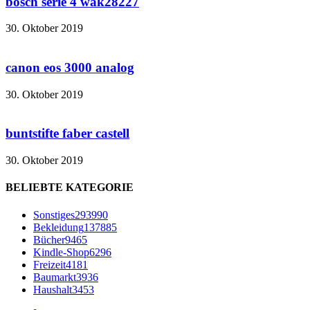
bosch serie 4 wak28227
30. Oktober 2019
canon eos 3000 analog
30. Oktober 2019
buntstifte faber castell
30. Oktober 2019
BELIEBTE KATEGORIE
Sonstiges
293990
Bekleidung
137885
Bücher
9465
Kindle-Shop
6296
Freizeit
4181
Baumarkt
3936
Haushalt
3453