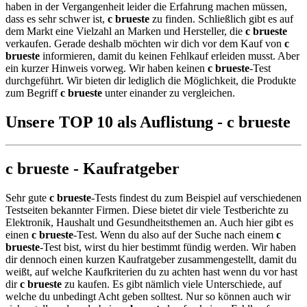
haben in der Vergangenheit leider die Erfahrung machen müssen,
dass es sehr schwer ist,
c brueste
zu finden. Schließlich gibt es auf
dem Markt eine Vielzahl an Marken und Hersteller, die
c brueste
verkaufen. Gerade deshalb möchten wir dich vor dem Kauf von
c
brueste
informieren, damit du keinen Fehlkauf erleiden musst. Aber
ein kurzer Hinweis vorweg. Wir haben keinen
c brueste
-Test
durchgeführt. Wir bieten dir lediglich die Möglichkeit, die Produkte
zum Begriff
c brueste
unter einander zu vergleichen.
Unsere TOP 10 als Auflistung - c brueste
c brueste - Kaufratgeber
Sehr gute
c brueste
-Tests findest du zum Beispiel auf verschiedenen
Testseiten bekannter Firmen. Diese bietet dir viele Testberichte zu
Elektronik, Haushalt und Gesundheitsthemen an. Auch hier gibt es
einen
c brueste
-Test. Wenn du also auf der Suche nach einem
c
brueste
-Test bist, wirst du hier bestimmt fündig werden. Wir haben
dir dennoch einen kurzen Kaufratgeber zusammengestellt, damit du
weißt, auf welche Kaufkriterien du zu achten hast wenn du vor hast
dir
c brueste
zu kaufen. Es gibt nämlich viele Unterschiede, auf
welche du unbedingt Acht geben solltest. Nur so können auch wir