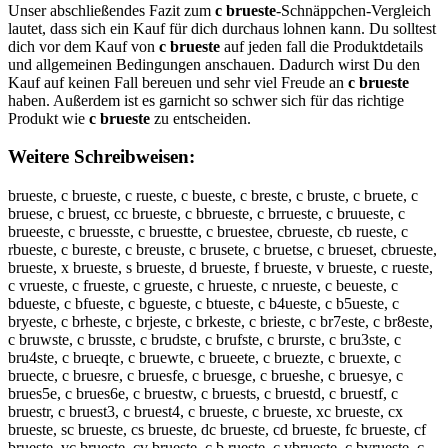
Unser abschließendes Fazit zum
c brueste
-Schnäppchen-Vergleich
lautet, dass sich ein Kauf für dich durchaus lohnen kann. Du solltest
dich vor dem Kauf von
c brueste
auf jeden fall die Produktdetails
und allgemeinen Bedingungen anschauen. Dadurch wirst Du den
Kauf auf keinen Fall bereuen und sehr viel Freude an
c brueste
haben. Außerdem ist es garnicht so schwer sich für das richtige
Produkt wie
c brueste
zu entscheiden.
Weitere Schreibweisen:
brueste, c brueste, c rueste, c bueste, c breste, c bruste, c bruete, c
bruese, c bruest, cc brueste, c bbrueste, c brrueste, c bruueste, c
brueeste, c bruesste, c bruestte, c bruestee, cbrueste, cb rueste, c
rbueste, c bureste, c breuste, c brusete, c bruetse, c brueset, cbrueste,
brueste, x brueste, s brueste, d brueste, f brueste, v brueste, c rueste,
c vrueste, c frueste, c grueste, c hrueste, c nrueste, c beueste, c
bdueste, c bfueste, c bgueste, c btueste, c b4ueste, c b5ueste, c
bryeste, c brheste, c brjeste, c brkeste, c brieste, c br7este, c br8este,
c bruwste, c brusste, c brudste, c brufste, c brurste, c bru3ste, c
bru4ste, c brueqte, c bruewte, c brueete, c bruezte, c bruexte, c
bruecte, c bruesre, c bruesfe, c bruesge, c brueshe, c bruesye, c
brues5e, c brues6e, c bruestw, c bruests, c bruestd, c bruestf, c
bruestr, c bruest3, c bruest4, c brueste, c brueste, xc brueste, cx
brueste, sc brueste, cs brueste, dc brueste, cd brueste, fc brueste, cf
brueste, vc brueste, cv brueste, c b rueste, c vbrueste, c bvrueste, c