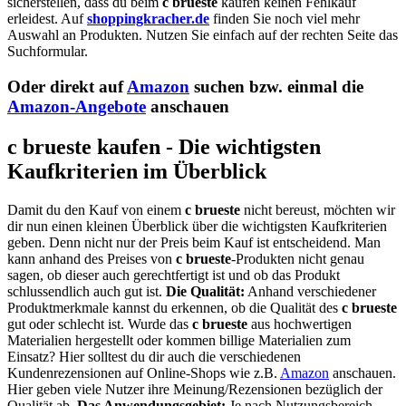
sicherstellen, dass du beim
c brueste
kaufen keinen Fehlkauf
erleidest. Auf
shoppingkracher.de
finden Sie noch viel mehr
Auswahl an Produkten. Nutzen Sie einfach auf der rechten Seite das
Suchformular.
Oder direkt auf
Amazon
suchen bzw. einmal die
Amazon-Angebote
anschauen
c brueste kaufen - Die wichtigsten
Kaufkriterien im Überblick
Damit du den Kauf von einem
c brueste
nicht bereust, möchten wir
dir nun einen kleinen Überblick über die wichtigsten Kaufkriterien
geben. Denn nicht nur der Preis beim Kauf ist entscheidend. Man
kann anhand des Preises von
c brueste
-Produkten nicht genau
sagen, ob dieser auch gerechtfertigt ist und ob das Produkt
schlussendlich auch gut ist.
Die Qualität:
Anhand verschiedener
Produktmerkmale kannst du erkennen, ob die Qualität des
c brueste
gut oder schlecht ist. Wurde das
c brueste
aus hochwertigen
Materialien hergestellt oder kommen billige Materialien zum
Einsatz? Hier solltest du dir auch die verschiedenen
Kundenrezensionen auf Online-Shops wie z.B.
Amazon
anschauen.
Hier geben viele Nutzer ihre Meinung/Rezensionen bezüglich der
Qualität ab.
Das Anwendungsgebiet:
Je nach Nutzungsbereich