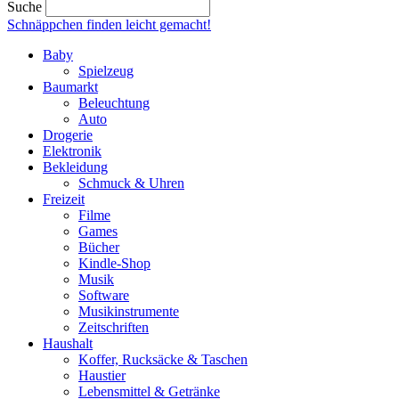
Suche
Schnäppchen finden
leicht gemacht!
Baby
Spielzeug
Baumarkt
Beleuchtung
Auto
Drogerie
Elektronik
Bekleidung
Schmuck & Uhren
Freizeit
Filme
Games
Bücher
Kindle-Shop
Musik
Software
Musikinstrumente
Zeitschriften
Haushalt
Koffer, Rucksäcke & Taschen
Haustier
Lebensmittel & Getränke