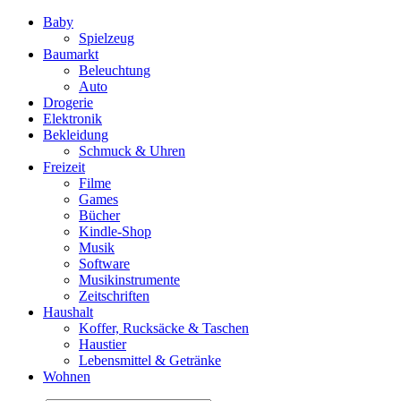
Baby
Spielzeug
Baumarkt
Beleuchtung
Auto
Drogerie
Elektronik
Bekleidung
Schmuck & Uhren
Freizeit
Filme
Games
Bücher
Kindle-Shop
Musik
Software
Musikinstrumente
Zeitschriften
Haushalt
Koffer, Rucksäcke & Taschen
Haustier
Lebensmittel & Getränke
Wohnen