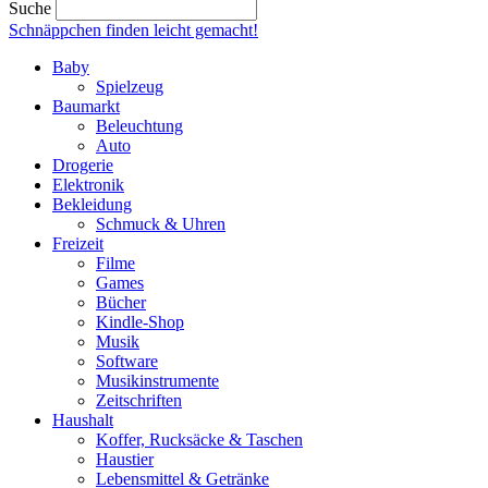
Suche
Schnäppchen finden
leicht gemacht!
Baby
Spielzeug
Baumarkt
Beleuchtung
Auto
Drogerie
Elektronik
Bekleidung
Schmuck & Uhren
Freizeit
Filme
Games
Bücher
Kindle-Shop
Musik
Software
Musikinstrumente
Zeitschriften
Haushalt
Koffer, Rucksäcke & Taschen
Haustier
Lebensmittel & Getränke