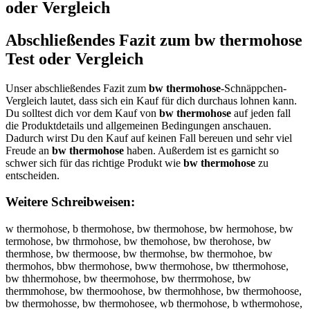
oder Vergleich
Abschließendes Fazit zum
bw thermohose
Test oder Vergleich
Unser abschließendes Fazit zum
bw thermohose
-Schnäppchen-
Vergleich lautet, dass sich ein Kauf für dich durchaus lohnen kann.
Du solltest dich vor dem Kauf von
bw thermohose
auf jeden fall
die Produktdetails und allgemeinen Bedingungen anschauen.
Dadurch wirst Du den Kauf auf keinen Fall bereuen und sehr viel
Freude an
bw thermohose
haben. Außerdem ist es garnicht so
schwer sich für das richtige Produkt wie
bw thermohose
zu
entscheiden.
Weitere Schreibweisen:
w thermohose, b thermohose, bw thermohose, bw hermohose, bw
termohose, bw thrmohose, bw themohose, bw therohose, bw
thermhose, bw thermoose, bw thermohse, bw thermohoe, bw
thermohos, bbw thermohose, bww thermohose, bw tthermohose,
bw thhermohose, bw theermohose, bw therrmohose, bw
thermmohose, bw thermoohose, bw thermohhose, bw thermohoose,
bw thermohosse, bw thermohosee, wb thermohose, b wthermohose,