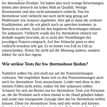
bw thermohose-Produkt. Sie haben also noch wenige Bewertungen,
liefern aber dennoch ein hohes Maß an Qualität. Wenige
Rezensionen sind also nicht automatisch schlecht. Das bw
thermohose wird vielleicht nur noch nicht lang genug auf
Plattformen wie Amazon angeboten. Hier gilt es dann die weiteren
Kaufkriterien, auf die wir gleich noch zu sprechen kommen, in
Betracht zu ziehen. Auch bei den negativen Bewertungen müssen
Sie aufpassen. Vielleicht wurde das bw thermohose einfach nur
deshalb negativ bewertet, da es nicht den Vorstellungen des
jeweiligen Nutzers entsprach. Auf ihre Wünsche passt es aber
vielleicht trotzdem sehr gut. Es ist immer von Fall zu Fall zu
unterscheiden. Hören Sie nicht auf die Meinung anderer, sondern
bilden Sie sich ihre eigene.
Wie seriöse Tests für bw thermohose finden?
Natürlich sollten Sie sich nicht nur auf die Nutzermeinungen
vertrauen. Wir empfehlen ihnen sich zu den Nutzermeinungen auch
noch bw thermohose Tests anzuschauen. Leider sind diese in den
meisten Fällen nicht seriös, sodass Sie hier aufpassen sollten.
Schauen Sie sich am Besten nur bw thermohose Tests von Personen
an, die die Produkte auch schon einmal in der Hand gehalten haben
und somit eine transparente Aussage über das bw thermohose treffen
können. Diese bw thermohose Tests sind sehr seriös und können