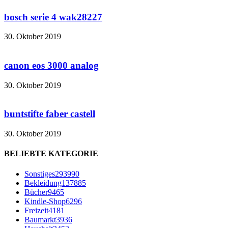
bosch serie 4 wak28227
30. Oktober 2019
canon eos 3000 analog
30. Oktober 2019
buntstifte faber castell
30. Oktober 2019
BELIEBTE KATEGORIE
Sonstiges
293990
Bekleidung
137885
Bücher
9465
Kindle-Shop
6296
Freizeit
4181
Baumarkt
3936