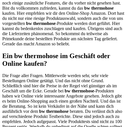
noch einige zusätzliche Features, die du vorher nicht gesehen hast.
Bist du vollkommen zufrieden, kannst du das
bw thermohose
kaufen. Hier empfehlen wir dir den Online-Shop Amazon. Dort hast
du nicht nur eine riesige Produktauswahl, sondern auch die von uns
vorgestellten
bw thermohose
-Produkte werden dort geführt. Hier
kannst du bedenkenlos zuschlagen und kaufen. Übrigens sind auch
die Lieferzeiten phänomenal. So bekommst du teilweise als
Primekunde deine bestellten Produkte am nächsten Tag geliefert.
Gerade das macht Amazon so beliebt.
Ein bw thermohose im Geschäft oder
Online kaufen?
Die Frage aller Fragen. Mittlerweile werden sehr, sehr viele
Bestellungen Online getätigt. Und das nicht ohne Grund.
Schließlich sind hier die Preise in der Regel viel günstiger als im
Geschäft um die Ecke. Gerade bei
bw thermohose
-Produkten
haben wir Online viele interessante Angebote gesehen. Jedoch gibt
es beim Online-Shopping auch einen großen Nachteil. Und das ist
die Beratung. So ist kein Verkäufer in der Nähe und kann dich
ausführlich vor dem
bw thermohose
beraten. Du verlässt dich also
auf verschiedene Produkt Testberichte. Diese sind jedoch auch zu
empfehlen. Jedoch aufgepasst. Viele Produkttests sind nicht zu 100
Prozent seriös. Weshalb du unbedingt auf die Quelle achten solltest.