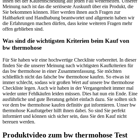
ihnen bei der Kaufentscheidung auf jeden Fall weiterhelfen. Unserer
Meinung nach ist das die seriöseste Auskunft über ein Produkt, die
Sie bekommen können. Hier werden ihnen auch Fragen zur
Haltbarkeit und Handhabung beantwortet und allgemein haben wir
die Erfahrungen machen dürfen, dass keine weiteren Fragen mehr
offen geblieben sind.
Was sind die wichtigsten Kriterien beim Kauf von
bw thermohose
Für Sie haben wir eine hochwertige Checkliste vorbereitet. In dieser
finden Sie die unserer Meinung nach wichtigsten Kaufkriterien für
das bw thermohose in einer Zusammenfassung. Sie möchten
schließlich nicht das falsche bw thermohose kaufen. So etwas ist
immer schlecht, sodass wir großen Wert auf unsere bw thermohose
Checkliste legen. Auch wir haben in der Vergangenheit immer mal
wieder unter Fehlkäufen leiden müssen. Dies hat nun ein Ende. Eine
ausführliche und gute Beratung gehört einfach dazu. Sie sollten sich
vor dem bw thermohose kaufen definitiv gut informieren. Unser bw
thermohose Kaufratgeber hilft ihnen dabei. So sind Sie perfekt
informiert und können sich sicher sein, dass Sie den Kauf nicht
bereuen werden.
Produktvideo zum
bw thermohose
Test