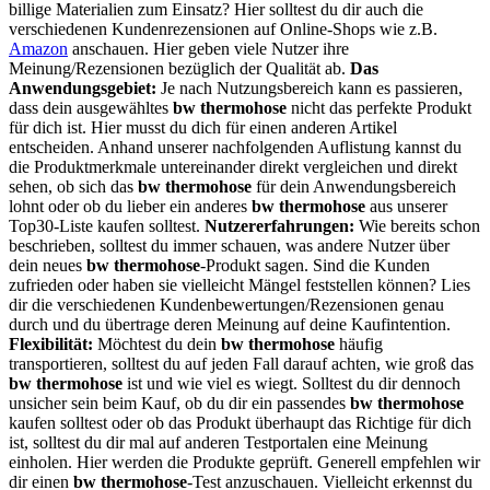
billige Materialien zum Einsatz? Hier solltest du dir auch die
verschiedenen Kundenrezensionen auf Online-Shops wie z.B.
Amazon
anschauen. Hier geben viele Nutzer ihre
Meinung/Rezensionen bezüglich der Qualität ab.
Das
Anwendungsgebiet:
Je nach Nutzungsbereich kann es passieren,
dass dein ausgewähltes
bw thermohose
nicht das perfekte Produkt
für dich ist. Hier musst du dich für einen anderen Artikel
entscheiden. Anhand unserer nachfolgenden Auflistung kannst du
die Produktmerkmale untereinander direkt vergleichen und direkt
sehen, ob sich das
bw thermohose
für dein Anwendungsbereich
lohnt oder ob du lieber ein anderes
bw thermohose
aus unserer
Top30-Liste kaufen solltest.
Nutzererfahrungen:
Wie bereits schon
beschrieben, solltest du immer schauen, was andere Nutzer über
dein neues
bw thermohose
-Produkt sagen. Sind die Kunden
zufrieden oder haben sie vielleicht Mängel feststellen können? Lies
dir die verschiedenen Kundenbewertungen/Rezensionen genau
durch und du übertrage deren Meinung auf deine Kaufintention.
Flexibilität:
Möchtest du dein
bw thermohose
häufig
transportieren, solltest du auf jeden Fall darauf achten, wie groß das
bw thermohose
ist und wie viel es wiegt. Solltest du dir dennoch
unsicher sein beim Kauf, ob du dir ein passendes
bw thermohose
kaufen solltest oder ob das Produkt überhaupt das Richtige für dich
ist, solltest du dir mal auf anderen Testportalen eine Meinung
einholen. Hier werden die Produkte geprüft. Generell empfehlen wir
dir einen
bw thermohose
-Test anzuschauen. Vielleicht erkennst du