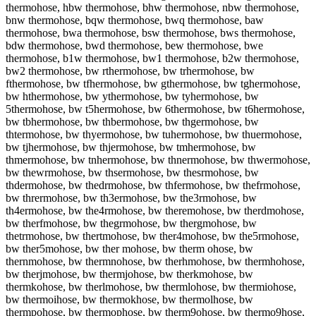
thermohose, hbw thermohose, bhw thermohose, nbw thermohose,
bnw thermohose, bqw thermohose, bwq thermohose, baw
thermohose, bwa thermohose, bsw thermohose, bws thermohose,
bdw thermohose, bwd thermohose, bew thermohose, bwe
thermohose, b1w thermohose, bw1 thermohose, b2w thermohose,
bw2 thermohose, bw rthermohose, bw trhermohose, bw
fthermohose, bw tfhermohose, bw gthermohose, bw tghermohose,
bw hthermohose, bw ythermohose, bw tyhermohose, bw
5thermohose, bw t5hermohose, bw 6thermohose, bw t6hermohose,
bw tbhermohose, bw thbermohose, bw thgermohose, bw
thtermohose, bw thyermohose, bw tuhermohose, bw thuermohose,
bw tjhermohose, bw thjermohose, bw tmhermohose, bw
thmermohose, bw tnhermohose, bw thnermohose, bw thwermohose,
bw thewrmohose, bw thsermohose, bw thesrmohose, bw
thdermohose, bw thedrmohose, bw thfermohose, bw thefrmohose,
bw thrermohose, bw th3ermohose, bw the3rmohose, bw
th4ermohose, bw the4rmohose, bw theremohose, bw therdmohose,
bw therfmohose, bw thegrmohose, bw thergmohose, bw
thetrmohose, bw thertmohose, bw ther4mohose, bw the5rmohose,
bw ther5mohose, bw ther mohose, bw therm ohose, bw
thernmohose, bw thermnohose, bw therhmohose, bw thermhohose,
bw therjmohose, bw thermjohose, bw therkmohose, bw
thermkohose, bw therlmohose, bw thermlohose, bw thermiohose,
bw thermoihose, bw thermokhose, bw thermolhose, bw
thermpohose, bw thermophose, bw therm9ohose, bw thermo9hose,