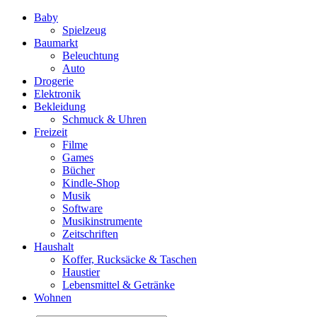
Baby
Spielzeug
Baumarkt
Beleuchtung
Auto
Drogerie
Elektronik
Bekleidung
Schmuck & Uhren
Freizeit
Filme
Games
Bücher
Kindle-Shop
Musik
Software
Musikinstrumente
Zeitschriften
Haushalt
Koffer, Rucksäcke & Taschen
Haustier
Lebensmittel & Getränke
Wohnen