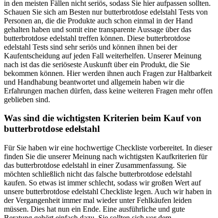
in den meisten Fällen nicht seriös, sodass Sie hier aufpassen sollten.
Schauen Sie sich am Besten nur butterbrotdose edelstahl Tests von
Personen an, die die Produkte auch schon einmal in der Hand
gehalten haben und somit eine transparente Aussage über das
butterbrotdose edelstahl treffen können. Diese butterbrotdose
edelstahl Tests sind sehr seriös und können ihnen bei der
Kaufentscheidung auf jeden Fall weiterhelfen. Unserer Meinung
nach ist das die seriöseste Auskunft über ein Produkt, die Sie
bekommen können. Hier werden ihnen auch Fragen zur Haltbarkeit
und Handhabung beantwortet und allgemein haben wir die
Erfahrungen machen dürfen, dass keine weiteren Fragen mehr offen
geblieben sind.
Was sind die wichtigsten Kriterien beim Kauf von
butterbrotdose edelstahl
Für Sie haben wir eine hochwertige Checkliste vorbereitet. In dieser
finden Sie die unserer Meinung nach wichtigsten Kaufkriterien für
das butterbrotdose edelstahl in einer Zusammenfassung. Sie
möchten schließlich nicht das falsche butterbrotdose edelstahl
kaufen. So etwas ist immer schlecht, sodass wir großen Wert auf
unsere butterbrotdose edelstahl Checkliste legen. Auch wir haben in
der Vergangenheit immer mal wieder unter Fehlkäufen leiden
müssen. Dies hat nun ein Ende. Eine ausführliche und gute
Beratung gehört einfach dazu. Sie sollten sich vor dem