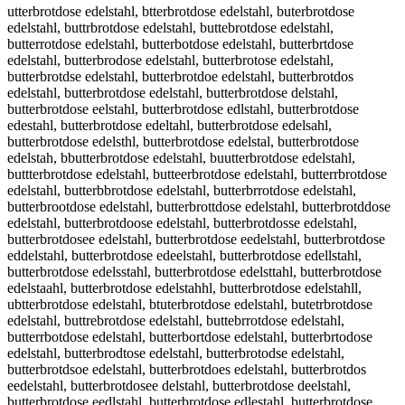
utterbrotdose edelstahl, btterbrotdose edelstahl, buterbrotdose edelstahl, buttrbrotdose edelstahl, buttebrotdose edelstahl, butterrotdose edelstahl, butterbotdose edelstahl, butterbrtdose edelstahl, butterbrodose edelstahl, butterbrotose edelstahl, butterbrotdse edelstahl, butterbrotdoe edelstahl, butterbrotdos edelstahl, butterbrotdose edelstahl, butterbrotdose delstahl, butterbrotdose eelstahl, butterbrotdose edlstahl, butterbrotdose edestahl, butterbrotdose edeltahl, butterbrotdose edelsahl, butterbrotdose edelsthl, butterbrotdose edelstal, butterbrotdose edelstah, bbutterbrotdose edelstahl, buutterbrotdose edelstahl, buttterbrotdose edelstahl, butteerbrotdose edelstahl, butterrbrotdose edelstahl, butterbbrotdose edelstahl, butterbrrotdose edelstahl, butterbrootdose edelstahl, butterbrottdose edelstahl, butterbrotddose edelstahl, butterbrotdoose edelstahl, butterbrotdosse edelstahl, butterbrotdosee edelstahl, butterbrotdose eedelstahl, butterbrotdose eddelstahl, butterbrotdose edeelstahl, butterbrotdose edellstahl, butterbrotdose edelsstahl, butterbrotdose edelsttahl, butterbrotdose edelstaahl, butterbrotdose edelstahhl, butterbrotdose edelstahll, ubtterbrotdose edelstahl, btuterbrotdose edelstahl, butetrbrotdose edelstahl, buttrebrotdose edelstahl, buttebrrotdose edelstahl, butterrbotdose edelstahl, butterbortdose edelstahl, butterbrtodose edelstahl, butterbrodtose edelstahl, butterbrotodse edelstahl, butterbrotdsoe edelstahl, butterbrotdoes edelstahl, butterbrotdos eedelstahl, butterbrotdosee delstahl, butterbrotdose deelstahl, butterbrotdose eedlstahl, butterbrotdose edlestahl, butterbrotdose edesltahl, butterbrotdose edeltsahl, butterbrotdose edelsathl, butterbrotdose edelsthal, butterbrotdose edelstalh, butterbrotdoseedelstahl, utterbrotdose edelstahl, vutterbrotdose edelstahl, futterbrotdose edelstahl, gutterbrotdose edelstahl, hutterbrotdose edelstahl, nutterbrotdose edelstahl, bytterbrotdose edelstahl, bhtterbrotdose edelstahl, bjtterbrotdose edelstahl, bktterbrotdose edelstahl, bitterbrotdose edelstahl, b7tterbrotdose edelstahl, b8tterbrotdose edelstahl, burterbrotdose edelstahl, bufterbrotdose edelstahl, bugterbrotdose edelstahl, buhterbrotdose edelstahl, buyterbrotdose edelstahl, bu5terbrotdose edelstahl, bu6terbrotdose edelstahl, butrerbrotdose edelstahl, butferbrotdose edelstahl, butgerbrotdose edelstahl, butherbrotdose edelstahl, butyerbrotdose edelstahl, but5erbrotdose edelstahl, but6erbrotdose edelstahl, buttwrbrotdose edelstahl, buttsrbrotdose edelstahl, buttdrbrotdose edelstahl, buttfrbrotdose edelstahl, buttrrbrotdose edelstahl, butt3rbrotdose edelstahl, butt4rbrotdose edelstahl, butteebrotdose edelstahl, buttedbrotdose edelstahl, buttefbrotdose edelstahl, buttegbrotdose edelstahl, buttetbrotdose edelstahl, butte4brotdose edelstahl, butte5brotdose edelstahl, butter rotdose edelstahl, buttervrotdose edelstahl, butterfrotdose edelstahl, buttergrotdose edelstahl, butterhrotdose edelstahl, butternrotdose edelstahl, butterbeotdose edelstahl, butterbdotdose edelstahl, butterbfotdose edelstahl, butterbgotdose edelstahl, butterbtotdose edelstahl, butterb4otdose edelstahl, butterb5otdose edelstahl, butterbritdose edelstahl, butterbrktdose edelstahl, butterbrltdose edelstahl, butterbrptdose edelstahl, butterbr9tdose edelstahl, butterbr0tdose edelstahl, butterbrordose edelstahl, butterbrofdose edelstahl, butterbrogdose edelstahl, butterbrohdose edelstahl, butterbroydose edelstahl, butterbro5dose edelstahl, butterbro6dose edelstahl, butterbrotxose edelstahl, butterbrotsose edelstahl, butterbrotwose edelstahl, butterbroteose edelstahl, butterbrotrose edelstahl, butterbrotfose edelstahl, butterbrotvose edelstahl, butterbrotcose edelstahl, butterbrotdise edelstahl, butterbrotdkse edelstahl, butterbrotdlse edelstahl, butterbrotdpse edelstahl, butterbrotd9se edelstahl, butterbrotd0se edelstahl, butterbrotdoqe edelstahl, butterbrotdowe edelstahl, butterbrotdoee edelstahl, butterbrotdoze edelstahl, butterbrotdoxe edelstahl, butterbrotdoce edelstahl, butterbrotdosw edelstahl, butterbrotdoss edelstahl, butterbrotdosd edelstahl, butterbrotdosf edelstahl, butterbrotdosr edelstahl, butterbrotdos3 edelstahl, butterbrotdos4 edelstahl, butterbrotdose wdelstahl, butterbrotdose sdelstahl, butterbrotdose ddelstahl, butterbrotdose fdelstahl, butterbrotdose rdelstahl, butterbrotdose 3delstahl, butterbrotdose 4delstahl, butterbrotdose exelstahl, butterbrotdose eselstahl, butterbrotdose ewelstahl, butterbrotdose eeelstahl, butterbrotdose erelstahl, butterbrotdose efelstahl, butterbrotdose evelstahl, butterbrotdose ecelstahl, butterbrotdose edwlstahl, butterbrotdose edslstahl, butterbrotdose eddlstahl, butterbrotdose edflstahl, butterbrotdose edrlstahl, butterbrotdose ed3lstahl, butterbrotdose ed4lstahl, butterbrotdose edepstahl, butterbrotdose edeostahl, butterbrotdose edeistahl, butterbrotdose edekstahl, butterbrotdose edemstahl, butterbrotdose edelqtahl, butterbrotdose edelwtahl, butterbrotdose edeletahl, butterbrotdose edelztahl, butterbrotdose edelxtahl, butterbrotdose edelctahl, butterbrotdose edelsrahl, butterbrotdose edelsfahl, butterbrotdose edelsgahl, butterbrotdose edelshahl, butterbrotdose edelsyahl, butterbrotdose edels5ahl, butterbrotdose edels6ahl, butterbrotdose edelstqhl, butterbrotdose edelstwhl, butterbrotdose edelstzhl, butterbrotdose edelstxhl, butterbrotdose edelstabl, butterbrotdose edelstagl, butterbrotdose edelstatl, butterbrotdose edelstayl, butterbrotdose edelstaul, butterbrotdose edelstajl, butterbrotdose edelstaml, butterbrotdose edelstanl, butterbrotdose edelstahp, butterbrotdose edelstaho, butterbrotdose edelstahi, butterbrotdose edelstahk, butterbrotdose edelstahm, butterbrotdose edelstahl, b utterbrotdose edelstahl, vbutterbrotdose edelstahl, bvutterbrotdose edelstahl, fbutterbrotdose edelstahl, bfutterbrotdose edelstahl, gbutterbrotdose edelstahl, bgutterbrotdose edelstahl, hbutterbrotdose edelstahl, bhutterbrotdose edelstahl, nbutterbrotdose edelstahl, bnutterbrotdose edelstahl, byutterbrotdose edelstahl, buytterbrotdose edelstahl, buhtterbrotdose edelstahl, bjutterbrotdose edelstahl, bujtterbrotdose edelstahl, bkutterbrotdose edelstahl, buktterbrotdose edelstahl, biutterbrotdose edelstahl, buitterbrotdose edelstahl, b7utterbrotdose edelstahl, bu7tterbrotdose edelstahl, b8utterbrotdose edelstahl, bu8tterbrotdose edelstahl, burtterbrotdose edelstahl, butrterbrotdose edelstahl, buftterbrotdose edelstahl, butfterbrotdose edelstahl, bugtterbrotdose edelstahl, butgterbrotdose edelstahl, buthterbrotdose edelstahl, butyterbrotdose edelstahl, bu5tterbrotdose edelstahl, but5terbrotdose edelstahl, bu6tterbrotdose edelstahl, but6terbrotdose edelstahl, buttrerbrotdose edelstahl, buttferbrotdose edelstahl, buttgerbrotdose edelstahl, buttherbrotdose edelstahl, buttyerbrotdose edelstahl, butt5erbrotdose edelstahl, butt6erbrotdose edelstahl, buttwerbrotdose edelstahl, buttewrbrotdose edelstahl, buttserbrotdose edelstahl, buttesrbrotdose edelstahl, buttderbrotdose edelstahl, buttedrbrotdose edelstahl, buttefrbrotdose edelstahl, butt3erbrotdose edelstahl, butte3rbrotdose edelstahl, butt4erbrotdose edelstahl, butte4rbrotdose edelstahl, butterebrotdose edelstahl, butterdbrotdose edelstahl, butterfbrotdose edelstahl, buttegrbrotdose edelstahl, buttergbrotdose edelstahl, buttetrbrotdose edelstahl, buttertbrotdose edelstahl, butter4brotdose edelstahl, butte5rbrotdose edelstahl, butter5brotdose edelstahl, butter brotdose edelstahl, butterb rotdose edelstahl, buttervbrotdose edelstahl, butterbvrotdose edelstahl, butterbfrotdose edelstahl, butterbgrotdose edelstahl, butterhbrotdose edelstahl, butterbhrotdose edelstahl, butternbrotdose edelstahl, butterbnrotdose edelstahl, butterberotdose edelstahl, butterbreotdose edelstahl, butterbdrotdose edelstahl, butterbrdotdose edelstahl, butterbrfotdose edelstahl, butterbrgotdose edelstahl, butterbtrotdose edelstahl, butterbrtotdose edelstahl, butterb4rotdose edelstahl, butterbr4otdose edelstahl, butterb5rotdose edelstahl, butterbr5otdose edelstahl, butterbriotdose edelstahl, butterbroitdose edelstahl, butterbrkotdose edelstahl, butterbroktdose edelstahl, butterbrlotdose edelstahl, butterbroltdose edelstahl, butterbrpotdose edelstahl, butterbroptdose edelstahl, butterbr9otdose edelstahl, butterbro9tdose edelstahl, butterbr0otdose edelstahl, butterbro0tdose edelstahl, butterbrortdose edelstahl, butterbrotrdose edelstahl, butterbroftdose edelstahl, butterbrotfdose edelstahl, butterbrogtdose edelstahl, butterbrotgdose edelstahl, butterbrohtdose edelstahl, butterbrothdose edelstahl, butterbroytdose edelstahl, butterbrotydose edelstahl, butterbro5tdose edelstahl, butterbrot5dose edelstahl, butterbro6tdose edelstahl, butterbrot6dose edelstahl, butterbrotxdose edelstahl, butterbrotdxose edelstahl, butterbrotsdose edelstahl, butterbrotdsose edelstahl, butterbrotwdose edelstahl, butterbrotdwose edelstahl, butterbrotedose edelstahl, butterbrotdeose edelstahl, butterbrotdrose edelstahl, butterbrotdfose edelstahl, butterbrotvdose edelstahl, butterbrotdvose edelstahl, butterbrotcdose edelstahl, butterbrotdcose edelstahl, butterbrotdiose edelstahl, butterbrotdoise edelstahl, butterbrotdkose edelstahl, butterbrotdokse edelstahl, butterbrotdlose edelstahl, butterbrotdolse edelstahl, butterbrotdpose edelstahl, butterbrotdopse edelstahl, butterbrotd9ose edelstahl, butterbrotdo9se edelstahl, butterbrotd0ose edelstahl, butterbrotdo0se edelstahl, butterbrotdoqse edelstahl, butterbrotdosqe edelstahl, butterbrotdowse edelstahl, butterbrotdoswe edelstahl, butterbrotdoese edelstahl, butterbrotdozse edelstahl, butterbrotdosze edelstahl, butterbrotdoxse edelstahl, butterbrotdosxe edelstahl, butterbrotdocse edelstahl, butterbrotdosce edelstahl, butterbrotdosew edelstahl, butterbrotdoses edelstahl, butterbrotdosde edelstahl, butterbrotdosed edelstahl, butterbrotdosfe edelstahl, butterbrotdosef edelstahl, butterbrotdosre edelstahl, butterbrotdoser edelstahl, butterbrotdos3e edelstahl, butterbrotdos