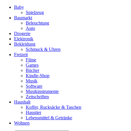
Baby
Spielzeug
Baumarkt
Beleuchtung
Auto
Drogerie
Elektronik
Bekleidung
Schmuck & Uhren
Freizeit
Filme
Games
Bücher
Kindle-Shop
Musik
Software
Musikinstrumente
Zeitschriften
Haushalt
Koffer, Rucksäcke & Taschen
Haustier
Lebensmittel & Getränke
Wohnen