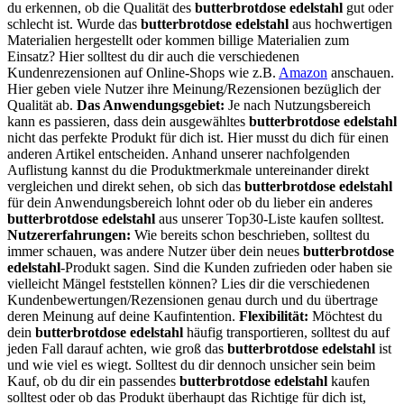
du erkennen, ob die Qualität des
butterbrotdose edelstahl
gut oder
schlecht ist. Wurde das
butterbrotdose edelstahl
aus hochwertigen
Materialien hergestellt oder kommen billige Materialien zum
Einsatz? Hier solltest du dir auch die verschiedenen
Kundenrezensionen auf Online-Shops wie z.B.
Amazon
anschauen.
Hier geben viele Nutzer ihre Meinung/Rezensionen bezüglich der
Qualität ab.
Das Anwendungsgebiet:
Je nach Nutzungsbereich
kann es passieren, dass dein ausgewähltes
butterbrotdose edelstahl
nicht das perfekte Produkt für dich ist. Hier musst du dich für einen
anderen Artikel entscheiden. Anhand unserer nachfolgenden
Auflistung kannst du die Produktmerkmale untereinander direkt
vergleichen und direkt sehen, ob sich das
butterbrotdose edelstahl
für dein Anwendungsbereich lohnt oder ob du lieber ein anderes
butterbrotdose edelstahl
aus unserer Top30-Liste kaufen solltest.
Nutzererfahrungen:
Wie bereits schon beschrieben, solltest du
immer schauen, was andere Nutzer über dein neues
butterbrotdose
edelstahl
-Produkt sagen. Sind die Kunden zufrieden oder haben sie
vielleicht Mängel feststellen können? Lies dir die verschiedenen
Kundenbewertungen/Rezensionen genau durch und du übertrage
deren Meinung auf deine Kaufintention.
Flexibilität:
Möchtest du
dein
butterbrotdose edelstahl
häufig transportieren, solltest du auf
jeden Fall darauf achten, wie groß das
butterbrotdose edelstahl
ist
und wie viel es wiegt. Solltest du dir dennoch unsicher sein beim
Kauf, ob du dir ein passendes
butterbrotdose edelstahl
kaufen
solltest oder ob das Produkt überhaupt das Richtige für dich ist,