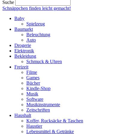
Suche
Schnäppchen finden
leicht gemacht!
Baby
Spielzeug
Baumarkt
Beleuchtung
Auto
Drogerie
Elektronik
Bekleidung
Schmuck & Uhren
Freizeit
Filme
Games
Bücher
Kindle-Shop
Musik
Software
Musikinstrumente
Zeitschriften
Haushalt
Koffer, Rucksäcke & Taschen
Haustier
Lebensmittel & Getränke