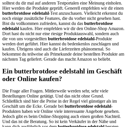
solltest du dir mal auf anderen Testportalen eine Meinung einholen.
Hier werden die Produkte geprüft. Generell empfehlen wir dir einen
butterbrotdose edelstahl
-Test anzuschauen. Vielleicht erkennst du
noch einige zusätzliche Features, die du vorher nicht gesehen hast.
Bist du vollkommen zufrieden, kannst du das
butterbrotdose
edelstahl
kaufen. Hier empfehlen wir dir den Online-Shop Amazon.
Dort hast du nicht nur eine riesige Produktauswahl, sondern auch
die von uns vorgestellten
butterbrotdose edelstahl
-Produkte
werden dort geführt. Hier kannst du bedenkenlos zuschlagen und
kaufen. Übrigens sind auch die Lieferzeiten phänomenal. So
bekommst du teilweise als Primekunde deine bestellten Produkte am
nächsten Tag geliefert. Gerade das macht Amazon so beliebt.
Ein butterbrotdose edelstahl im Geschäft
oder Online kaufen?
Die Frage aller Fragen. Mittlerweile werden sehr, sehr viele
Bestellungen Online getätigt. Und das nicht ohne Grund.
Schließlich sind hier die Preise in der Regel viel günstiger als im
Geschäft um die Ecke. Gerade bei
butterbrotdose edelstahl
-
Produkten haben wir Online viele interessante Angebote gesehen.
Jedoch gibt es beim Online-Shopping auch einen großen Nachteil.
Und das ist die Beratung. So ist kein Verkäufer in der Nähe und
kann dich ausführlich vor dem
butterbrotdose edelstahl
beraten.