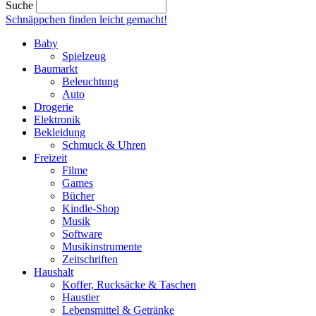
Suche
Schnäppchen finden
leicht gemacht!
Baby
Spielzeug
Baumarkt
Beleuchtung
Auto
Drogerie
Elektronik
Bekleidung
Schmuck & Uhren
Freizeit
Filme
Games
Bücher
Kindle-Shop
Musik
Software
Musikinstrumente
Zeitschriften
Haushalt
Koffer, Rucksäcke & Taschen
Haustier
Lebensmittel & Getränke