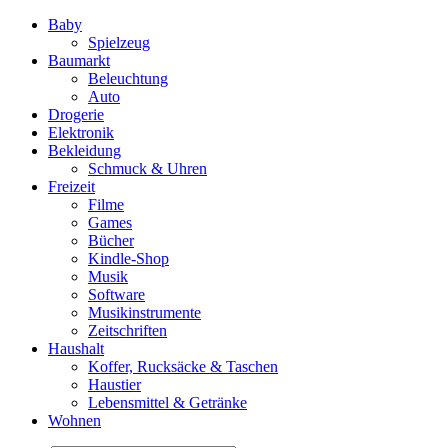
Baby
Spielzeug
Baumarkt
Beleuchtung
Auto
Drogerie
Elektronik
Bekleidung
Schmuck & Uhren
Freizeit
Filme
Games
Bücher
Kindle-Shop
Musik
Software
Musikinstrumente
Zeitschriften
Haushalt
Koffer, Rucksäcke & Taschen
Haustier
Lebensmittel & Getränke
Wohnen