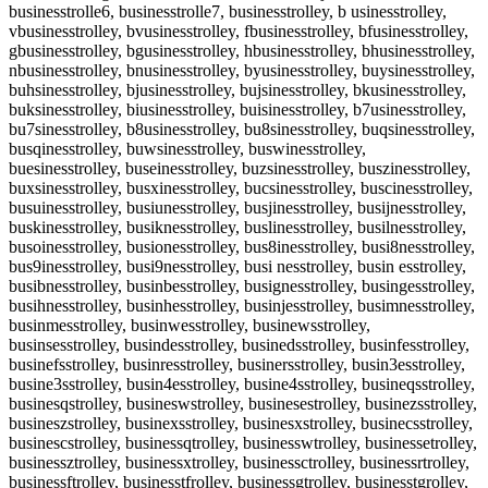
businesstrolle6, businesstrolle7, businesstrolley, b usinesstrolley,
vbusinesstrolley, bvusinesstrolley, fbusinesstrolley, bfusinesstrolley,
gbusinesstrolley, bgusinesstrolley, hbusinesstrolley, bhusinesstrolley,
nbusinesstrolley, bnusinesstrolley, byusinesstrolley, buysinesstrolley,
buhsinesstrolley, bjusinesstrolley, bujsinesstrolley, bkusinesstrolley,
buksinesstrolley, biusinesstrolley, buisinesstrolley, b7usinesstrolley,
bu7sinesstrolley, b8usinesstrolley, bu8sinesstrolley, buqsinesstrolley,
busqinesstrolley, buwsinesstrolley, buswinesstrolley,
buesinesstrolley, buseinesstrolley, buzsinesstrolley, buszinesstrolley,
buxsinesstrolley, busxinesstrolley, bucsinesstrolley, buscinesstrolley,
busuinesstrolley, busiunesstrolley, busjinesstrolley, busijnesstrolley,
buskinesstrolley, busiknesstrolley, buslinesstrolley, busilnesstrolley,
busoinesstrolley, busionesstrolley, bus8inesstrolley, busi8nesstrolley,
bus9inesstrolley, busi9nesstrolley, busi nesstrolley, busin esstrolley,
busibnesstrolley, businbesstrolley, busignesstrolley, busingesstrolley,
busihnesstrolley, businhesstrolley, businjesstrolley, busimnesstrolley,
businmesstrolley, businwesstrolley, businewsstrolley,
businsesstrolley, busindesstrolley, businedsstrolley, businfesstrolley,
businefsstrolley, businresstrolley, businersstrolley, busin3esstrolley,
busine3sstrolley, busin4esstrolley, busine4sstrolley, busineqsstrolley,
businesqstrolley, busineswstrolley, businesestrolley, businezsstrolley,
busineszstrolley, businexsstrolley, businesxstrolley, businecsstrolley,
businescstrolley, businessqtrolley, businesswtrolley, businessetrolley,
businessztrolley, businessxtrolley, businessctrolley, businessrtrolley,
businessftrolley, businesstfrolley, businessgtrolley, businesstgrolley,