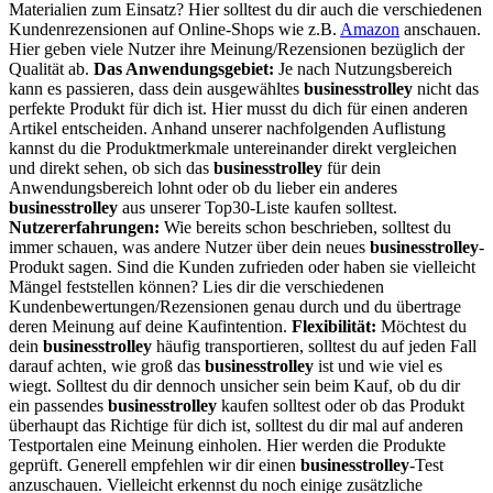
Materialien zum Einsatz? Hier solltest du dir auch die verschiedenen
Kundenrezensionen auf Online-Shops wie z.B.
Amazon
anschauen.
Hier geben viele Nutzer ihre Meinung/Rezensionen bezüglich der
Qualität ab.
Das Anwendungsgebiet:
Je nach Nutzungsbereich
kann es passieren, dass dein ausgewähltes
businesstrolley
nicht das
perfekte Produkt für dich ist. Hier musst du dich für einen anderen
Artikel entscheiden. Anhand unserer nachfolgenden Auflistung
kannst du die Produktmerkmale untereinander direkt vergleichen
und direkt sehen, ob sich das
businesstrolley
für dein
Anwendungsbereich lohnt oder ob du lieber ein anderes
businesstrolley
aus unserer Top30-Liste kaufen solltest.
Nutzererfahrungen:
Wie bereits schon beschrieben, solltest du
immer schauen, was andere Nutzer über dein neues
businesstrolley
-
Produkt sagen. Sind die Kunden zufrieden oder haben sie vielleicht
Mängel feststellen können? Lies dir die verschiedenen
Kundenbewertungen/Rezensionen genau durch und du übertrage
deren Meinung auf deine Kaufintention.
Flexibilität:
Möchtest du
dein
businesstrolley
häufig transportieren, solltest du auf jeden Fall
darauf achten, wie groß das
businesstrolley
ist und wie viel es
wiegt. Solltest du dir dennoch unsicher sein beim Kauf, ob du dir
ein passendes
businesstrolley
kaufen solltest oder ob das Produkt
überhaupt das Richtige für dich ist, solltest du dir mal auf anderen
Testportalen eine Meinung einholen. Hier werden die Produkte
geprüft. Generell empfehlen wir dir einen
businesstrolley
-Test
anzuschauen. Vielleicht erkennst du noch einige zusätzliche