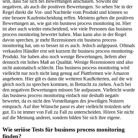
sein, dass Sie sich bei Bewertungen anschauen. Sowohl die
negativen, als auch die positiven Bewertungen. So sehen Sie in der
Regel direkt die Vor- und Nachteile vom Produkt und können so
eine bessere Kaufentscheidung reffen. Meistens geben die positiven
Bewertungen an, wie gut ein business process monitoring ist. Hier
ist aber auch wieder entscheidend, wie viele Personen das business
process monitoring bewertet haben. Man kann also in der Regel
davon sprechen, je mehr Rezensionen ein business process
monitoring hat, um so besser ist es auch. Jedoch aufgepasst. Oftmals
verkaufen Händler erst seit kurzem ihr business process monitoring-
Produkt. Sie haben also noch wenige Bewertungen, liefern aber
dennoch ein hohes Maß an Qualität. Wenige Rezensionen sind also
nicht automatisch schlecht. Das business process monitoring wird
vielleicht nur noch nicht lang genug auf Plattformen wie Amazon
angeboten. Hier gilt es dann die weiteren Kaufkriterien, auf die wir
gleich noch zu sprechen kommen, in Betracht zu ziehen. Auch bei
den negativen Bewertungen müssen Sie aufpassen. Vielleicht wurde
das business process monitoring einfach nur deshalb negativ
bewertet, da es nicht den Vorstellungen des jeweiligen Nutzers
entsprach. Auf ihre Wünsche passt es aber vielleicht trotzdem sehr
gut. Es ist immer von Fall zu Fall zu unterscheiden. Hören Sie nicht
auf die Meinung anderer, sondern bilden Sie sich ihre eigene.
Wie seriöse Tests für business process monitoring
finden?