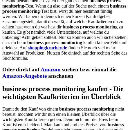
Gesundheitsthemen an. Auch hier gibt es einen
business process
monitoring
-Test. Wenn du also auf der Suche nach einem
business
process monitoring
-Test bist, wirst du hier bestimmt fündig
werden. Wir haben dir dennoch einen kurzen Kaufratgeber
zusammengestellt, damit du weißt, auf welche Kaufkriterien du zu
achten hast wenn du vor hast dir
business process monitoring
zu
kaufen. Es gibt nämlich viele Unterschiede, auf welche du
unbedingt Acht geben solltest. Nur so können auch wir sicherstellen,
dass du beim
business process monitoring
kaufen keinen Fehlkauf
erleidest. Auf
shoppingkracher.de
finden Sie noch viel mehr
Auswahl an Produkten. Nutzen Sie einfach auf der rechten Seite das
Suchformular.
Oder direkt auf
Amazon
suchen bzw. einmal die
Amazon-Angebote
anschauen
business process monitoring kaufen - Die
wichtigsten Kaufkriterien im Überblick
Damit du den Kauf von einem
business process monitoring
nicht
bereust, möchten wir dir nun einen kleinen Überblick über die
wichtigsten Kaufkriterien geben. Denn nicht nur der Preis beim
Kauf ist entscheidend. Man kann anhand des Preises von
business
process monitoring
-Produkten nicht genau sagen, ob dieser auch