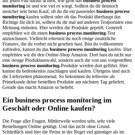
auf jeden Fall darauf achten, wie groß das
business process
monitoring
ist und wie viel es wiegt. Solltest du dir dennoch
unsicher sein beim Kauf, ob du dir ein passendes
business process
monitoring
kaufen solltest oder ob das Produkt überhaupt das
Richtige für dich ist, solltest du dir mal auf anderen Testportalen eine
Meinung einholen. Hier werden die Produkte geprüft. Generell
empfehlen wir dir einen
business process monitoring
-Test
anzuschauen. Vielleicht erkennst du noch einige zusätzliche
Features, die du vorher nicht gesehen hast. Bist du vollkommen
zufrieden, kannst du das
business process monitoring
kaufen. Hier
empfehlen wir dir den Online-Shop Amazon. Dort hast du nicht nur
eine riesige Produktauswahl, sondern auch die von uns vorgestellten
business process monitoring
-Produkte werden dort geführt. Hier
kannst du bedenkenlos zuschlagen und kaufen. Übrigens sind auch
die Lieferzeiten phänomenal. So bekommst du teilweise als
Primekunde deine bestellten Produkte am nächsten Tag geliefert.
Gerade das macht Amazon so beliebt.
Ein business process monitoring im
Geschäft oder Online kaufen?
Die Frage aller Fragen. Mittlerweile werden sehr, sehr viele
Bestellungen Online getätigt. Und das nicht ohne Grund.
Schließlich sind hier die Preise in der Regel viel günstiger als im