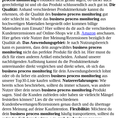
gerechtfertigt ist und ob das Produkt schlussendlich auch gut ist.
Die
Qualität:
Anhand verschiedener Produktmerkmale kannst du
erkennen, ob die Qualität des
business process monitoring
gut
oder schlecht ist. Wurde das
business process monitoring
aus
hochwertigen Materialien hergestellt oder kommen billige
Materialien zum Einsatz? Hier solltest du dir auch die verschiedenen
Kundenrezensionen auf Online-Shops wie z.B.
Amazon
anschauen.
Hier geben viele Nutzer ihre Meinung/Rezensionen bezüglich der
Qualität ab.
Das Anwendungsgebiet:
Je nach Nutzungsbereich
kann es passieren, dass dein ausgewähltes
business process
monitoring
nicht das perfekte Produkt für dich ist. Hier musst du
dich für einen anderen Artikel entscheiden. Anhand unserer
nachfolgenden Auflistung kannst du die Produktmerkmale
untereinander direkt vergleichen und direkt sehen, ob sich das
business process monitoring
für dein Anwendungsbereich lohnt
oder ob du lieber ein anderes
business process monitoring
aus
unserer Top30-Liste kaufen solltest.
Nutzererfahrungen:
Wie
bereits schon beschrieben, solltest du immer schauen, was andere
Nutzer über dein neues
business process monitoring
-Produkt
sagen. Sind die Kunden zufrieden oder haben sie vielleicht Mängel
feststellen können? Lies dir die verschiedenen
Kundenbewertungen/Rezensionen genau durch und du übertrage
deren Meinung auf deine Kaufintention.
Flexibilität:
Möchtest du
dein
business process monitoring
häufig transportieren, solltest du