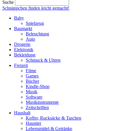
Suche
Schnäppchen finden
leicht gemacht!
Baby
Spielzeug
Baumarkt
Beleuchtung
Auto
Drogerie
Elektronik
Bekleidung
Schmuck & Uhren
Freizeit
Filme
Games
Bücher
Kindle-Shop
Musik
Software
Musikinstrumente
Zeitschriften
Haushalt
Koffer, Rucksäcke & Taschen
Haustier
Lebensmittel & Getränke