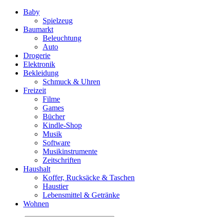
Baby
Spielzeug
Baumarkt
Beleuchtung
Auto
Drogerie
Elektronik
Bekleidung
Schmuck & Uhren
Freizeit
Filme
Games
Bücher
Kindle-Shop
Musik
Software
Musikinstrumente
Zeitschriften
Haushalt
Koffer, Rucksäcke & Taschen
Haustier
Lebensmittel & Getränke
Wohnen