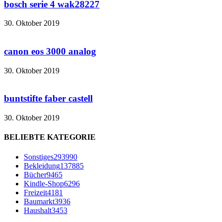
bosch serie 4 wak28227
30. Oktober 2019
canon eos 3000 analog
30. Oktober 2019
buntstifte faber castell
30. Oktober 2019
BELIEBTE KATEGORIE
Sonstiges
293990
Bekleidung
137885
Bücher
9465
Kindle-Shop
6296
Freizeit
4181
Baumarkt
3936
Haushalt
3453