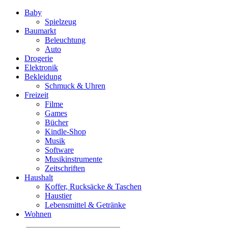
Baby
Spielzeug
Baumarkt
Beleuchtung
Auto
Drogerie
Elektronik
Bekleidung
Schmuck & Uhren
Freizeit
Filme
Games
Bücher
Kindle-Shop
Musik
Software
Musikinstrumente
Zeitschriften
Haushalt
Koffer, Rucksäcke & Taschen
Haustier
Lebensmittel & Getränke
Wohnen