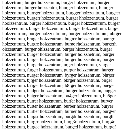
holzzetrum, burger holzzenrum, burger holzzentum, burger
holzzentrm, burger holzzentru, bburger holzzentrum, buurger
holzzentrum, burrger holzzentrum, burgger holzzentrum, burgeer
holzzentrum, burgerr holzzentrum, burger hholzzentrum, burger
hoolzzentrum, burger hollzzentrum, burger holzzzentrum, burger
holzzeentrum, burger holzzenntrum, burger holzzenttrum, burger
holzzentrrum, burger holzzentruum, burger holzzentrumm, ubrger
holzzentrum, bruger holzzentrum, bugrer holzzentrum, buregr
holzzentrum, burgre holzzentrum, burge rholzzentrum, burgerh
olzzentrum, burger ohlzzentrum, burger hlozzentrum, burger
hozlzentrum, burger holzezntrum, burger holzznetrum, burger
holzzetnrum, burger holzzenrtum, burger holzzenturm, burger
holzzentrmu, burgerholzzentrum, urger holzzentrum, vurger
holzzentrum, furger holzzentrum, gurger holzzentrum, hurger
holzzentrum, nurger holzzentrum, byrger holzzentrum, bhrger
holzzentrum, bjrger holzzentrum, bkrger holzzentrum, birger
holzzentrum, b7rger holzzentrum, b8rger holzzentrum, bueger
holzzentrum, budger holzzentrum, bufger holzzentrum, bugger
holzzentrum, butger holzzentrum, bu4ger holzzentrum, bu5ger
holzzentrum, burrer holzzentrum, burfer holzzentrum, burver
holzzentrum, burter holzzentrum, burber holzzentrum, buryer
holzzentrum, burher holzzentrum, burner holzzentrum, burgwr
holzzentrum, burgsr holzzentrum, burgdr holzzentrum, burgfr
holzzentrum, burgrr holzzentrum, burg3r holzzentrum, burg4r
holzzentrum, burgee holzzentrum, burged holzzentrum, burgef