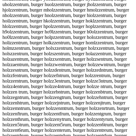
uholzzentrum, burger huolzzentrum, burger jholzzentrum, burger
hjolzzentrum, burger mholzzentrum, burger hmolzzentrum, burger
nholzzentrum, burger hnolzzentrum, burger hiolzzentrum, burger
hoilzzentrum, burger hkolzzentrum, burger hoklzzentrum, burger
hlolzzentrum, burger hpolzzentrum, burger hoplzzentrum, burger
h9olzzentrum, burger ho9lzzentrum, burger h0olzzentrum, burger
ho0lzzentrum, burger holpzzentrum, burger holozzentrum, burger
holizzentrum, burger holkzzentrum, burger homlzzentrum, burger
holmzzentrum, burger holxzzentrum, burger holzxzentrum, burger
holszzentrum, burger holzszentrum, burger holazzentrum, burger
holzazentrum, burger holzzxentrum, burger holzzsentrum, burger
holzzaentrum, burger holzzwentrum, burger holzzewntrum, burger
holzzesntrum, burger holzzdentrum, burger holzzedntrum, burger
holzzfentrum, burger holzzefntrum, burger holzzrentrum, burger
holzzerntrum, burger holzz3entrum, burger holzze3ntrum, burger
holzz4entrum, burger holzze4ntrum, burger holzze ntrum, burger
holzzen trum, burger holzzebntrum, burger holzzenbtrum, burger
holzzegntrum, burger holzzengtrum, burger holzzehntrum, burger
holzzenhtrum, burger holzzejntrum, burger holzzenjtrum, burger
holzzemntrum, burger holzzenmtrum, burger holzzenrtrum, burger
holzzenftrum, burger holzzentfrum, burger holzzentgrum, burger
holzzenthrum, burger holzzenytrum, burger holzzentyrum, burger
holzzen5trum, burger holzzent5rum, burger holzzen6trum, burger
holzzent6rum, burger holzzenterum, burger holzzentreum, burger
holzzentdrum, burger holzzentrdum, burger holzzentrfum, burger