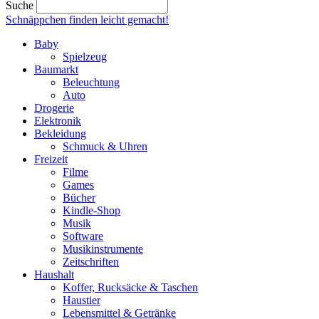
Suche
Schnäppchen finden
leicht gemacht!
Baby
Spielzeug
Baumarkt
Beleuchtung
Auto
Drogerie
Elektronik
Bekleidung
Schmuck & Uhren
Freizeit
Filme
Games
Bücher
Kindle-Shop
Musik
Software
Musikinstrumente
Zeitschriften
Haushalt
Koffer, Rucksäcke & Taschen
Haustier
Lebensmittel & Getränke