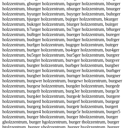
holzzentrum, gburger holzzentrum, bgurger holzzentrum, hburger
holzzentrum, bhurger holzzentrum, nburger holzzentrum, bnurger
holzzentrum, byurger holzzentrum, buyrger holzzentrum, buhrger
holzzentrum, bjurger holzzentrum, bujrger holzzentrum, bkurger
holzzentrum, bukrger holzzentrum, biurger holzzentrum, buirger
holzzentrum, b7urger holzzentrum, bu7rger holzzentrum, b8urger
holzzentrum, bu8rger holzzentrum, buerger holzzentrum, bureger
holzzentrum, budrger holzzentrum, burdger holzzentrum, bufrger
holzzentrum, burfger holzzentrum, bugrger holzzentrum, butrger
holzzentrum, burtger holzzentrum, bu4rger holzzentrum, bur4ger
holzzentrum, bu5rger holzzentrum, bur5ger holzzentrum, burgrer
holzzentrum, burgfer holzzentrum, burvger holzzentrum, burgver
holzzentrum, burgter holzzentrum, burbger holzzentrum, burgber
holzzentrum, buryger holzzentrum, burgyer holzzentrum, burhger
holzzentrum, burgher holzzentrum, burnger holzzentrum, burgner
holzzentrum, burgwer holzzentrum, burgewr holzzentrum, burgser
holzzentrum, burgesr holzzentrum, burgder holzzentrum, burgedr
holzzentrum, burgefr holzzentrum, burg3er holzzentrum, burge3r
holzzentrum, burg4er holzzentrum, burge4r holzzentrum, burgere
holzzentrum, burgerd holzzentrum, burgerf holzzentrum, burgegr
holzzentrum, burgerg holzzentrum, burgetr holzzentrum, burgert
holzzentrum, burger4 holzzentrum, burge5r holzzentrum, burger5
holzzentrum, burger bholzzentrum, burger hbolzzentrum, burger
gholzzentrum, burger hgolzzentrum, burger tholzzentrum, burger
htolzzentrum, burger yholzzentrum, burger hyolzzentrum, burger