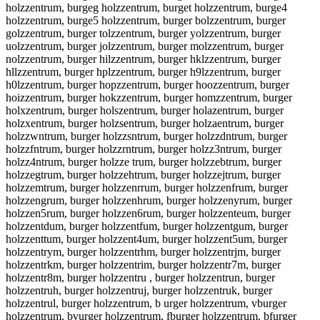
holzzentrum, burgeg holzzentrum, burget holzzentrum, burge4
holzzentrum, burge5 holzzentrum, burger bolzzentrum, burger
golzzentrum, burger tolzzentrum, burger yolzzentrum, burger
uolzzentrum, burger jolzzentrum, burger molzzentrum, burger
nolzzentrum, burger hilzzentrum, burger hklzzentrum, burger
hllzzentrum, burger hplzzentrum, burger h9lzzentrum, burger
h0lzzentrum, burger hopzzentrum, burger hoozzentrum, burger
hoizzentrum, burger hokzzentrum, burger homzzentrum, burger
holxzentrum, burger holszentrum, burger holazentrum, burger
holzxentrum, burger holzsentrum, burger holzaentrum, burger
holzzwntrum, burger holzzsntrum, burger holzzdntrum, burger
holzzfntrum, burger holzzrntrum, burger holzz3ntrum, burger
holzz4ntrum, burger holzze trum, burger holzzebtrum, burger
holzzegtrum, burger holzzehtrum, burger holzzejtrum, burger
holzzemtrum, burger holzzenrrum, burger holzzenfrum, burger
holzzengrum, burger holzzenhrum, burger holzzenyrum, burger
holzzen5rum, burger holzzen6rum, burger holzzenteum, burger
holzzentdum, burger holzzentfum, burger holzzentgum, burger
holzzenttum, burger holzzent4um, burger holzzent5um, burger
holzzentrym, burger holzzentrhm, burger holzzentrjm, burger
holzzentrkm, burger holzzentrim, burger holzzentr7m, burger
holzzentr8m, burger holzzentru , burger holzzentrun, burger
holzzentruh, burger holzzentruj, burger holzzentruk, burger
holzzentrul, burger holzzentrum, b urger holzzentrum, vburger
holzzentrum, bvurger holzzentrum, fburger holzzentrum, bfurger