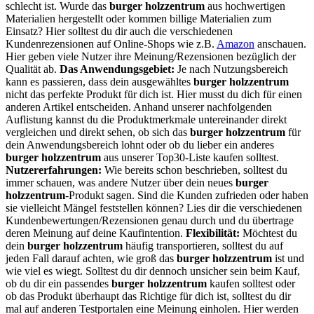
schlecht ist. Wurde das
burger holzzentrum
aus hochwertigen
Materialien hergestellt oder kommen billige Materialien zum
Einsatz? Hier solltest du dir auch die verschiedenen
Kundenrezensionen auf Online-Shops wie z.B.
Amazon
anschauen.
Hier geben viele Nutzer ihre Meinung/Rezensionen bezüglich der
Qualität ab.
Das Anwendungsgebiet:
Je nach Nutzungsbereich
kann es passieren, dass dein ausgewähltes
burger holzzentrum
nicht das perfekte Produkt für dich ist. Hier musst du dich für einen
anderen Artikel entscheiden. Anhand unserer nachfolgenden
Auflistung kannst du die Produktmerkmale untereinander direkt
vergleichen und direkt sehen, ob sich das
burger holzzentrum
für
dein Anwendungsbereich lohnt oder ob du lieber ein anderes
burger holzzentrum
aus unserer Top30-Liste kaufen solltest.
Nutzererfahrungen:
Wie bereits schon beschrieben, solltest du
immer schauen, was andere Nutzer über dein neues
burger
holzzentrum
-Produkt sagen. Sind die Kunden zufrieden oder haben
sie vielleicht Mängel feststellen können? Lies dir die verschiedenen
Kundenbewertungen/Rezensionen genau durch und du übertrage
deren Meinung auf deine Kaufintention.
Flexibilität:
Möchtest du
dein
burger holzzentrum
häufig transportieren, solltest du auf
jeden Fall darauf achten, wie groß das
burger holzzentrum
ist und
wie viel es wiegt. Solltest du dir dennoch unsicher sein beim Kauf,
ob du dir ein passendes
burger holzzentrum
kaufen solltest oder
ob das Produkt überhaupt das Richtige für dich ist, solltest du dir
mal auf anderen Testportalen eine Meinung einholen. Hier werden