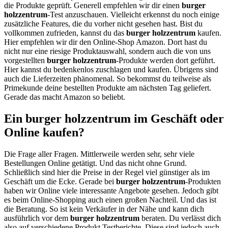
die Produkte geprüft. Generell empfehlen wir dir einen
burger
holzzentrum
-Test anzuschauen. Vielleicht erkennst du noch einige
zusätzliche Features, die du vorher nicht gesehen hast. Bist du
vollkommen zufrieden, kannst du das
burger holzzentrum
kaufen.
Hier empfehlen wir dir den Online-Shop Amazon. Dort hast du
nicht nur eine riesige Produktauswahl, sondern auch die von uns
vorgestellten
burger holzzentrum
-Produkte werden dort geführt.
Hier kannst du bedenkenlos zuschlagen und kaufen. Übrigens sind
auch die Lieferzeiten phänomenal. So bekommst du teilweise als
Primekunde deine bestellten Produkte am nächsten Tag geliefert.
Gerade das macht Amazon so beliebt.
Ein burger holzzentrum im Geschäft oder
Online kaufen?
Die Frage aller Fragen. Mittlerweile werden sehr, sehr viele
Bestellungen Online getätigt. Und das nicht ohne Grund.
Schließlich sind hier die Preise in der Regel viel günstiger als im
Geschäft um die Ecke. Gerade bei
burger holzzentrum
-Produkten
haben wir Online viele interessante Angebote gesehen. Jedoch gibt
es beim Online-Shopping auch einen großen Nachteil. Und das ist
die Beratung. So ist kein Verkäufer in der Nähe und kann dich
ausführlich vor dem
burger holzzentrum
beraten. Du verlässt dich
also auf verschiedene Produkt Testberichte. Diese sind jedoch auch