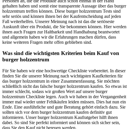
Personen an, die die Produkte auch schon einmal in der Hand
gehalten haben und somit eine transparente Aussage über das burger
holzzentrum treffen können. Diese burger holzzentrum Tests sind
sehr seriös und können ihnen bei der Kaufentscheidung auf jeden
Fall weiterhelfen. Unserer Meinung nach ist das die seriöseste
Auskunft über ein Produkt, die Sie bekommen können. Hier werden
ihnen auch Fragen zur Haltbarkeit und Handhabung beantwortet
und allgemein haben wir die Erfahrungen machen dürfen, dass
keine weiteren Fragen mehr offen geblieben sind.
Was sind die wichtigsten Kriterien beim Kauf von
burger holzzentrum
Für Sie haben wir eine hochwertige Checkliste vorbereitet. In dieser
finden Sie die unserer Meinung nach wichtigsten Kaufkriterien für
das burger holzzentrum in einer Zusammenfassung. Sie möchten
schließlich nicht das falsche burger holzzentrum kaufen. So etwas ist
immer schlecht, sodass wir großen Wert auf unsere burger
holzzentrum Checkliste legen. Auch wir haben in der Vergangenheit
immer mal wieder unter Fehlkäufen leiden müssen. Dies hat nun ein
Ende. Eine ausführliche und gute Beratung gehört einfach dazu. Sie
sollten sich vor dem burger holzzentrum kaufen definitiv gut
informieren. Unser burger holzzentrum Kaufratgeber hilft ihnen
dabei. So sind Sie perfekt informiert und können sich sicher sein,
dass Sie den Kauf nicht bereuen werden.